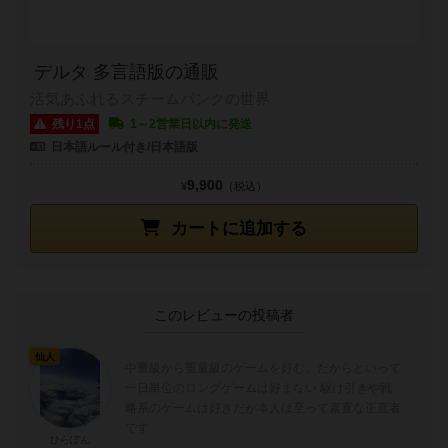
デルタ 多言語版の通販
活気あふれるスチームパンクの世界
残り1点
1～2営業日以内に発送
日本語ルール付き/日本語版
9,900
¥
（税込）
カートに追加する
このレビューの投稿者
仙人
中量級から重量級のゲームを好む、だからといって
一日単位のロングゲームは好まない 駆け引きや戦
略系のゲームは好きだが本人は至って素直な正直者
です
ひらぽん