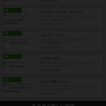
1年以上前
の投稿
レビュー
アトリエ・ウィズ・ジニーズ
お金で宝石を買ったり加工したりして納品するこ
とゲーム小箱なので仕方ない...
1年以上前
の投稿
レビュー
ソルトン・シー
CMONの箱は小さいのに無茶苦茶重いゲームシリ
ーズの新作採掘権を得る、...
1年以上前
の投稿
レビュー
リヴァージュ
紙ペン系のゲームだがシステム自体は良くできて
いるしかし、得点手段やゲー...
1年以上前
の投稿
レビュー
ギャングポーカー
テキサスホールデムを協力ゲーム化したものでそ
れ以上の説明はほぼ不要基本...
1年以上前
の投稿