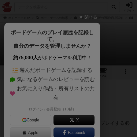
ログイン
閉じる
ボドゲーマTOP
ボードゲームの検索
デルタ 多言語版の通販/商品詳細
作
ボードゲームのプレイ履歴を記録し
て、
デルタ
自分のデータを管理しませんか？
ひらぽんさんのレビュー
約75,000人
がボドゲーマを利用中！
遊んだボードゲームを記録する
3
2
3
トップ
画像
動画
レビュー
カフェ
気になるゲームのレビューを読む
お気に入り作品・所有リストの共
155名
1名
0
1年以上前
有
ログイン / 会員登録（10秒）
カードを3枚プレイ✖️6ラウンド
Google
X
ラウンドごとに必ず異なる3箇所にカードをプレイする必
要がある
Apple
Facebook