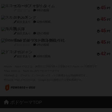
エコーズ・オブ・タイム
45
PT
紹介文なし
8件の投稿
スカルキング
45
PT
紹介文あり
12件の投稿
海兵隊
45
PT
紹介文あり
1件の投稿
Bitter End ブタペスト救出作戦
45
PT
紹介文なし
1件の投稿
ドコジャン
42
PT
紹介文あり
10件の投稿
※Apple、Apple のロゴ は、米国および他の国々で登録されたApple Inc.の商標です。
※App Store は、Apple Inc.のサービスマークです。
※Android は、グーグル インコーポレイテッドの商標または登録商標です。
※Google Play とそのロゴは、Google Inc.の商標または登録商標です。
ボドゲーマTOP