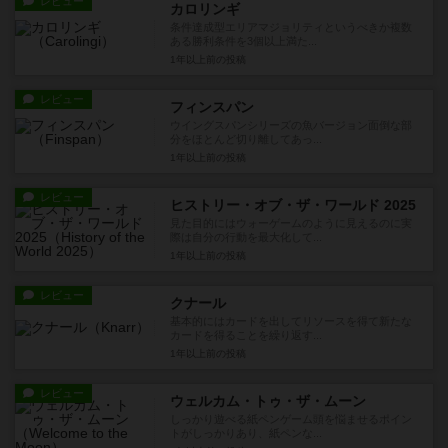
レビュー
カロリンギ
条件達成型エリアマジョリティというべきか複数
ある勝利条件を3個以上満た...
1年以上前
の投稿
レビュー
フィンスパン
ウイングスパンシリーズの魚バージョン面倒な部
分をほとんど切り離してあっ...
1年以上前
の投稿
レビュー
ヒストリー・オブ・ザ・ワールド 2025
見た目的にはウォーゲームのように見えるのに実
際は自分の行動を最大化して...
1年以上前
の投稿
レビュー
クナール
基本的にはカードを出してリソースを得て新たな
カードを得ることを繰り返す...
1年以上前
の投稿
レビュー
ウェルカム・トゥ・ザ・ムーン
しっかり遊べる紙ペンゲーム頭を悩ませるポイン
トがしっかりあり、紙ペンな...