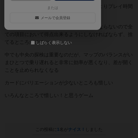
やることも処理も難しくないのだが思ったよりプレイ時間
または
はかかる
メールで会員登録
それぞれのアクションを必ずやらなければならないので全
ての項目において得点出来るようにしなければならず、捨
てるところがほぼない
しばらく表示しない
中でも中央の探検は重要なのだが、マップのバランスがい
まひとつで乗り遅れると非常に効率が悪くなり、差が開く
ことを止められなくなる
カードにバリエーションが少ないところも惜しい
いろんなところで惜しい！と思うゲーム
この投稿に
1
名が
ナイス！
しました