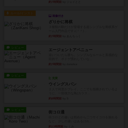
約7時間前
by ジェイとと
ルール/インスト
画像付き
ざりかに将棋
３種類の駒だけが登場する超シンプルな将棋系ゲ
ーム入門作品です♪(＾＾)...
約7時間前
by あんちっく
レビュー
エージェントアベニュー
追いついたら勝ち。シンプルなルールと直感的な
目的で、ボドゲ慣れしていな...
約7時間前
by daisdice
レビュー
充実
ウイングスパン
２人で何度かプレイ。ここでも指摘されているよ
うに、一部強力な鳥(カラス...
約8時間前
by S
レビュー
街コロ通
街コロとの違いは初めから二つサイコロを振れる
など、少しの違いはあるけれ...
約13時間前
by くみ