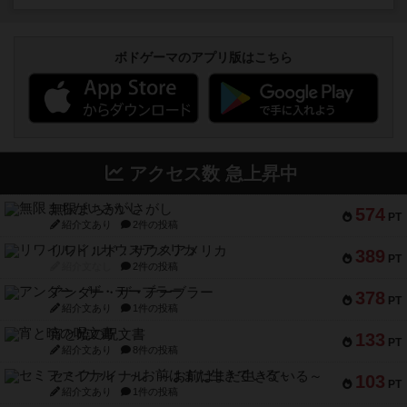
ボドゲーマのアプリ版はこちら
アクセス数 急上昇中
無限まちがいさがし
574
PT
紹介文あり
2件の投稿
リワイルド：サウスアメリカ
389
PT
紹介文なし
2件の投稿
アンダー・ザ・テーブラー
378
PT
紹介文あり
1件の投稿
宵と暁の呪文書
133
PT
紹介文あり
8件の投稿
セミファイナル ～お前はまだ生きている～
103
PT
紹介文あり
1件の投稿