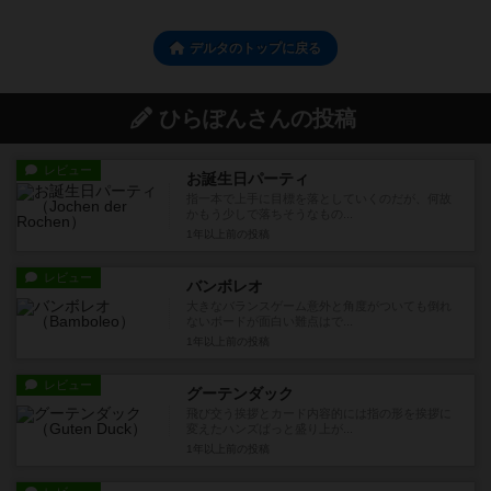
デルタのトップに戻る
ひらぽんさんの投稿
レビュー
お誕生日パーティ
指一本で上手に目標を落としていくのだが、何故
かもう少しで落ちそうなもの...
1年以上前
の投稿
レビュー
バンボレオ
大きなバランスゲーム意外と角度がついても倒れ
ないボードが面白い難点はで...
1年以上前
の投稿
レビュー
グーテンダック
飛び交う挨拶とカード内容的には指の形を挨拶に
変えたハンズぱっと盛り上が...
1年以上前
の投稿