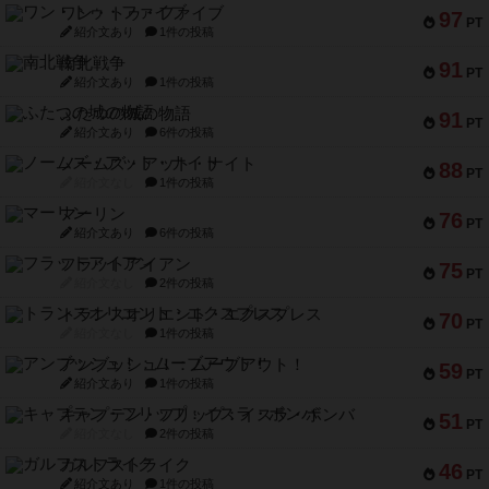
ワン・トゥ・ファイブ
97
PT
紹介文あり
1件の投稿
南北戦争
91
PT
紹介文あり
1件の投稿
ふたつの城の物語
91
PT
紹介文あり
6件の投稿
ノームズ・アット・ナイト
88
PT
紹介文なし
1件の投稿
マーリン
76
PT
紹介文あり
6件の投稿
フラットアイアン
75
PT
紹介文なし
2件の投稿
トランスオリエント・エクスプレス
70
PT
紹介文なし
1件の投稿
アンブッシュ！：ムーブアウト！
59
PT
紹介文あり
1件の投稿
キャプテン・フリップ：イスラ・ボンバ
51
PT
紹介文なし
2件の投稿
ガルフストライク
46
PT
紹介文あり
1件の投稿