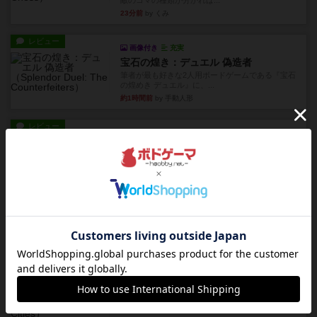
敵のコマの種類が分かれば...
23分前
by くみ
レビュー
画像付き
充実
宝石の煌き：デュエル 偽造者
筆者が最も好きな2人用ボードゲームである『宝石
の煌めき デュエル』に、...
約1時間前
by 手動人形
レビュー
充実
クランク! ：冒険者たち（拡張）
クランク！のプレイヤーごとに能力の違うキャラ
クターを使用できるようにな...
約2時間前
by ぽっぽーくるっぽー
レビュー
ワイアームスパン
初プレイの感想です。ウイングスパン履修済のコ
メントとなります。ウイング...
約3時間前
by daisdice
レビュー
ふたつの街の物語
タイルを4×4で並べて街づくりします。ただし、
街は各プレイヤーの間にあ...