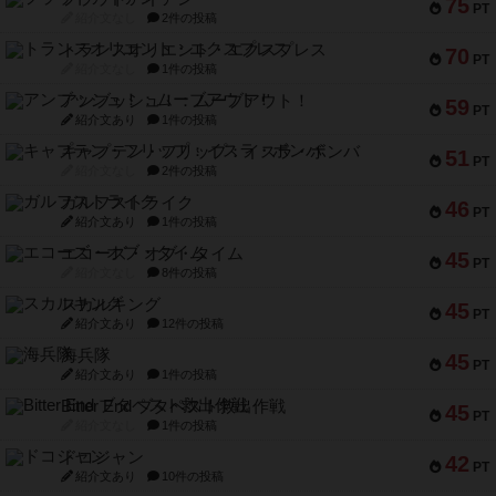
75
PT
紹介文なし
2件の投稿
トランスオリエント・エクスプレス
70
PT
紹介文なし
1件の投稿
アンブッシュ！：ムーブアウト！
59
PT
紹介文あり
1件の投稿
キャプテン・フリップ：イスラ・ボンバ
51
PT
紹介文なし
2件の投稿
ガルフストライク
46
PT
紹介文あり
1件の投稿
エコーズ・オブ・タイム
45
PT
紹介文なし
8件の投稿
スカルキング
45
PT
紹介文あり
12件の投稿
海兵隊
45
PT
紹介文あり
1件の投稿
Bitter End ブタペスト救出作戦
45
PT
紹介文なし
1件の投稿
ドコジャン
42
PT
紹介文あり
10件の投稿