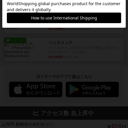
約17時間前
by jurong
レビュー
メメントオンラインタクティクス
どんどん物量が増えて大変になっていく押し付け
合いが楽しいゲーム盛り上が...
約18時間前
by nekomanma222
レビュー
ヘックメック
サイコロゲームです1から5までの数字と芋虫がか
かれたダイス。これを振っ...
約19時間前
by みいやん
ボドゲーマのアプリ版はこちら
アクセス数 急上昇中
無限まちがいさがし
574
PT