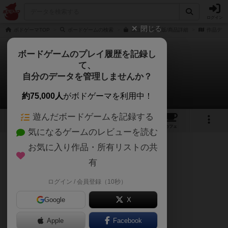
ログイン
閉じる
ボドゲーマTOP
ボードゲームの検索
コヨーテの通販/商品詳細
作品デー
ボードゲームのプレイ履歴を記録し
て、
コヨーテ
自分のデータを管理しませんか？
リツカさんのレビュー
約75,000人
がボドゲーマを利用中！
遊んだボードゲームを記録する
11
7
78
432
トップ
画像
動画
レビュー
カフェ
気になるゲームのレビューを読む
お気に入り作品・所有リストの共
240名
1名
0
3年以上前
有
ログイン / 会員登録（10秒）
・ルールが簡単
Google
X
・何人でも遊べる
Apple
Facebook
・ゲーム時間が短い