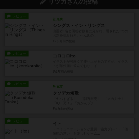
リツカさんの投稿
レビュー
充実
シングス・イン・リングス
出題者1名と回答者数名に分かれ、隠された3つの
お題を読み解き、べん図の...
12ヶ月前
の投稿
レビュー
コロコロito
イラストが可愛くて盛り上がるのですが、イラス
トが年代順に並んでおり、イ...
約1年前
の投稿
レビュー
充実
クソデカ短歌
「ヤバすぎる！」「隕石衝突！」「メカ力士！」
「IQ一万！」「おかんブチ...
約1年前
の投稿
レビュー
イト
・コミュニケーションが重要・協力プレイ・「価
値観の違い」を楽しむゲーム...