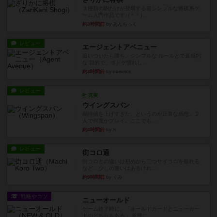
３種類の駒だけが登場する超シンプルな将棋系ゲ
ーム入門作品です♪(＾＾)...
約3時間前
by あんちっく
レビュー
エージェントアベニュー
追いついたら勝ち。シンプルな ルールとで直感的
な 目的で、ボドゲ慣れし...
約3時間前
by daisdice
レビュー
充実
ウイングスパン
期待値を上げすぎた、というのが正直な感想。２
人で何度かプレイ。ここでも...
約4時間前
by S
レビュー
街コロ通
街コロとの違いは初めから二つサイコロを振れる
など、少しの違いはあるけれ...
約9時間前
by くみ
戦略やコツ
ニューオールド
ゲーム終了時に、「オールドカードとニューカー
ドのどちらもある」 状態に...