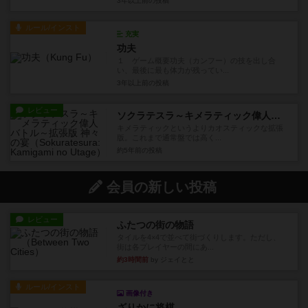
3年以上前
の投稿
ルール/インスト
充実
功夫
１ ゲーム概要功夫（カンフー）の技を出し合
い、最後に最も体力が残ってい...
3年以上前
の投稿
レビュー
ソクラテスラ～キメラティック偉人バトル～拡張版 神々の宴
キメラティックというよりカオスティックな拡張
版。これまで通常盤では高く...
約5年前
の投稿
会員の新しい投稿
レビュー
ふたつの街の物語
タイルを4×4で並べて街づくりします。ただし、
街は各プレイヤーの間にあ...
約3時間前
by ジェイとと
ルール/インスト
画像付き
ざりかに将棋