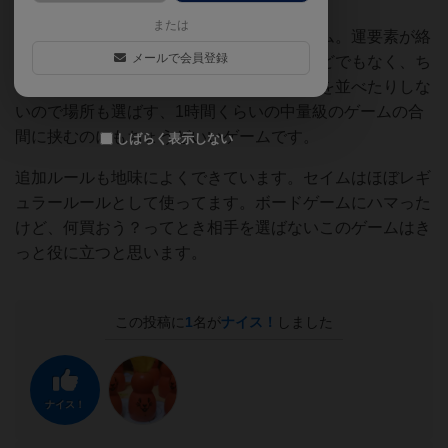
または
というパーティーゲームの王道を征くゲーム。運要素が絡
メールで会員登録
む部分もありますが、運ゲーだ！と思うほどでもなく、ち
ょうどいいバランスだと思います。カードを並べたりしな
いので場所も選ばす、1時間くらいの中量級のゲームの合
間に挟むのにもちょうどいいゲームです。
しばらく表示しない
追加ルールも地味によくできています。セイムはほぼレギ
ュラールールとして使ってます。ボードゲームにハマった
けど、何買おう？ってとき相手を選ばないこのゲームはき
っと役に立つと思います。
この投稿に
1
名が
ナイス！
しました
ナイス！