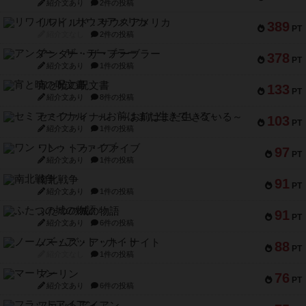
紹介文あり
2件の投稿
リワイルド：サウスアメリカ
389
PT
紹介文なし
2件の投稿
アンダー・ザ・テーブラー
378
PT
紹介文あり
1件の投稿
宵と暁の呪文書
133
PT
紹介文あり
8件の投稿
セミファイナル ～お前はまだ生きている～
103
PT
紹介文あり
1件の投稿
ワン・トゥ・ファイブ
97
PT
紹介文あり
1件の投稿
南北戦争
91
PT
紹介文あり
1件の投稿
ふたつの城の物語
91
PT
紹介文あり
6件の投稿
ノームズ・アット・ナイト
88
PT
紹介文なし
1件の投稿
マーリン
76
PT
紹介文あり
6件の投稿
フラットアイアン