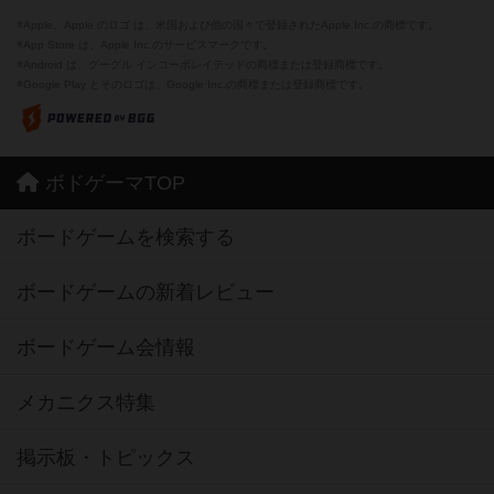
※Apple、Apple のロゴ は、米国および他の国々で登録されたApple Inc.の商標です。
※App Store は、Apple Inc.のサービスマークです。
※Android は、グーグル インコーポレイテッドの商標または登録商標です。
※Google Play とそのロゴは、Google Inc.の商標または登録商標です。
ボドゲーマTOP
ボードゲームを検索する
ボードゲームの新着レビュー
ボードゲーム会情報
メカニクス特集
掲示板・トピックス