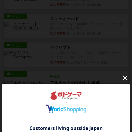
約10時間前
by オグランド（Oguland）
レビュー
ニューオールド
ボードゲームを1,000個以上持っているユーザー視
点で良かった点と悪か...
約10時間前
by オグランド（Oguland）
レビュー
デクリプト
プレイ感がしっかりしてるから、超ボードゲーム
やったなって感じ。パーティ...
約11時間前
by ヒロ(新！ボードゲーム家族)
レビュー
充実
アルナックの失われし遺跡
アナログ対人プレイ数回。クニツィア先生の名作
「エルドラドを探して」にあ...
約13時間前
by おーちゃん
ルール/インスト
画像付き
充実
マーケットフレッシュ
目的あなたの店先に農産物の木箱を戦略的に積み
重ねて在庫を最大化し、競合...