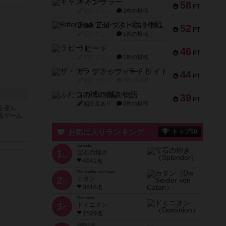
ギャンブラー
58
PT
紹介文なし
2件の投稿
Bitter End ブタペスト救出作戦
52
PT
紹介文なし
1件の投稿
ラピード
46
PT
紹介文なし
1件の投稿
ザ・フラッフィー・ライト
44
PT
紹介文なし
0件の投稿
ふたつの城の物語
39
PT
紹介文あり
6件の投稿
を産ん
るゲーム
お気に入りランキング
トップ50
Splendor
1
宝石の煌き
位
4041名
Die Siedler von Catan
2
カタン
位
3616名
Dominion
3
ドミニオン
位
2529名
Battle Line