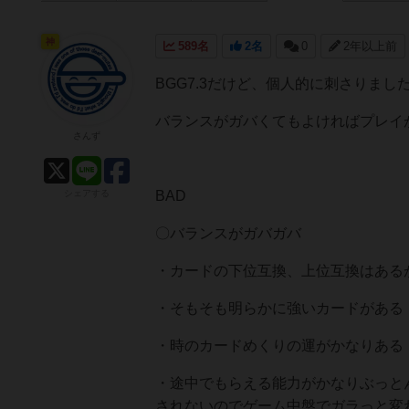
神
589名
2名
0
2年以上前
BGG7.3だけど、個人的に刺さりまし
バランスがガバくてもよければプレイ
さんず
シェアする
BAD
〇バランスがガバガバ
・カードの下位互換、上位互換はある
・そもそも明らかに強いカードがある
・時のカードめくりの運がかなりある
・途中でもらえる能力がかなりぶっと
されないのでゲーム中盤でガラっと変