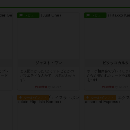
レビュー
レビュー
ジャスト・ワン
ピタッコカルタ
てプレ
まぁ面白かった‼️よくテレビとかの
ボドゲ相席会でプレイしま
カード
バラエティなんかで、お題がわから
がなが書かれたカードを2
ずに...
をつけ...
約2時間前
by みいやん
約2時間前
by みいやん
ルール/インスト
ルール/インスト