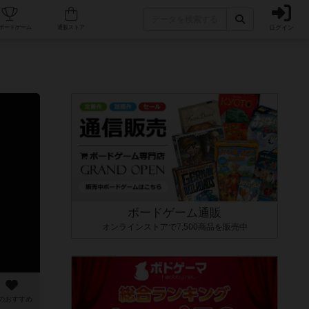
ログイン
カフェ/店舗
人気ボードゲーム
通販ストア
ボードゲーム通販
オンラインストアで7,500商品を販売中
のおすすめ