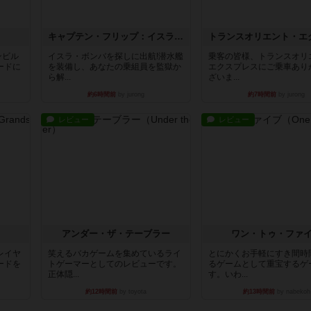
キャプテン・フリップ：イスラ・ボンバ
ンビル
イスラ・ボンバを探しに出航!潜水艦
乗客の皆様、トランスオリ
ードに
を装備し、あなたの乗組員を監獄か
エクスプレスにご乗車あり
ら解...
ざいま...
約6時間前
by jurong
約7時間前
by jurong
レビュー
レビュー
アンダー・ザ・テーブラー
ワン・トゥ・ファ
レイヤ
笑えるバカゲームを集めているライ
とにかくお手軽にすき間時
ードを
トゲーマーとしてのレビューです。
るゲームとして重宝するゲ
正体隠...
す。いわ...
約12時間前
by toyota
約13時間前
by nabekoh