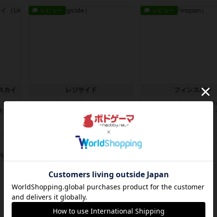
レビュー
レビュー
スカイ
レジサイド
フィンスパン
、製品
トランプを使って協力して敵を倒す
魚カードをプレイして、卵
年前に
ゲーム面白いというかほんとに内容
で、孵化させ、群れをつく
物とし...
カジュア...
約1年前
の投稿
1年以上前
の投稿
レビュー
戦略やコツ