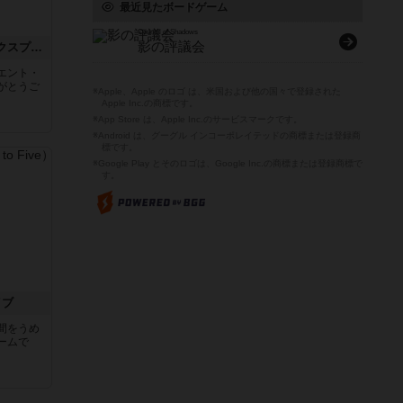
最近見たボードゲーム
Council of Shadows
影の評議会
トランスオリエント・エクスプレス
エント・
がとうご
※Apple、Apple のロゴ は、米国および他の国々で登録された
Apple Inc.の商標です。
※App Store は、Apple Inc.のサービスマークです。
※Android は、グーグル インコーポレイテッドの商標または登録商
標です。
※Google Play とそのロゴは、Google Inc.の商標または登録商標で
す。
イブ
間をうめ
ームで