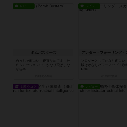
レビュー
レビュー
ボムバスターズ
アンダー・フォーリング・
めっちゃ面白い 正直なめてました
ソロゲーとしてかなり面白い
６６ミッション中、かなり飛ばしな
版はかなりパワーアップ！数
がら半...
PNP...
約1年前
の投稿
約1年前
の投稿
戦略やコツ
レビュー