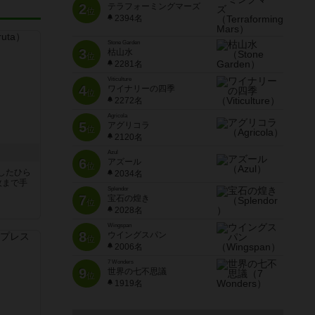
2
テラフォーミングマーズ
位
2394名
Stone Garden
3
枯山水
位
2281名
Viticulture
4
ワイナリーの四季
位
2272名
Agricola
5
アグリコラ
位
2120名
Azul
6
アズール
位
したひら
2034名
枚まで手
Splendor
7
宝石の煌き
位
2028名
Wingspan
8
ウイングスパン
位
2006名
7 Wonders
9
世界の七不思議
位
1919名