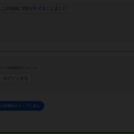
この投稿に
2
名が
ナイス！
しました
イン/会員登録でコメント
ログインする
影の評議会のトップに戻る