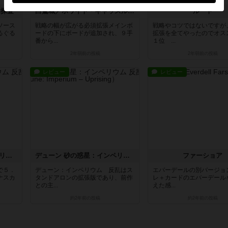
体探査
白鷺城／ホワイト・キャッスル：茶の湯（拡張）
ルート
ソース
戦略の幅が広がる必須拡張メインボ
戦略やコツではないですが
るぐる
ードの下にボードが追加され、９手
拡張を全てやったのでオス
番から...
１位 ...
2年弱前
の投稿
2年弱前
の投稿
レビュー
レビュー
デューン 砂の惑星：インペリウム 反乱
デューン 砂の惑星：インペリウム 反乱
ファーショア
で５．
デューン：インペリウム 反乱はス
エバーデールの別バージョ
ナスカ
タンドアロンの拡張版であり、前作
レ＋カードのエバーデール
との主...
えた感...
約2年前
の投稿
約2年前
の投稿