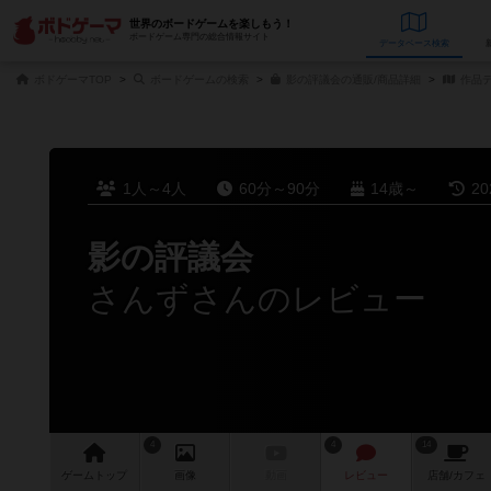
世界のボードゲームを楽しもう！
ボードゲーム専門の総合情報サイト
データベース
検
ボドゲーマTOP
ボードゲームの検索
影の評議会の通販/商品詳細
作品
1人～4人
60分～90分
14歳～
2
影の評議会
さんずさんのレビュー
4
4
14
ゲーム
トップ
画像
動画
レビュー
店舗/
カフェ