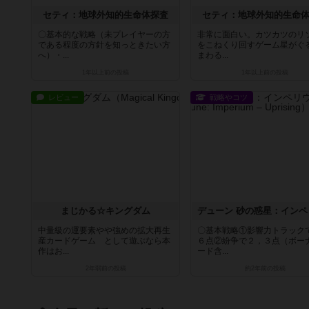
セティ：地球外知的生命体探査
セティ：地球外知的生命
〇基本的な戦略（未プレイヤーの方
非常に面白い。カツカツのリ
である程度の方針を知っときたい方
をこねくり回すゲーム星がぐ
へ）・...
まわる...
1年以上前
の投稿
1年以上前
の投稿
レビュー
戦略やコツ
まじかる☆キングダム
中量級の運要素やや強めの拡大再生
〇基本戦略①影響力トラック
産カードゲーム として遊ぶなら本
６点②紛争で２，３点（ボー
作はお...
ード含...
2年弱前
の投稿
約2年前
の投稿