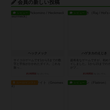
会員の新しい投稿
レビュー
レビュー
ヘックメック
ハゲタカのえじき
サイコロゲームです1から5までの数
超有名なゲームですが、初め
字と芋虫がかかれたダイス。これを
イしました。1から15までの
振っ...
がプ...
約1時間前
by みいやん
約1時間前
by みいやん
ルール/インスト
レビュー