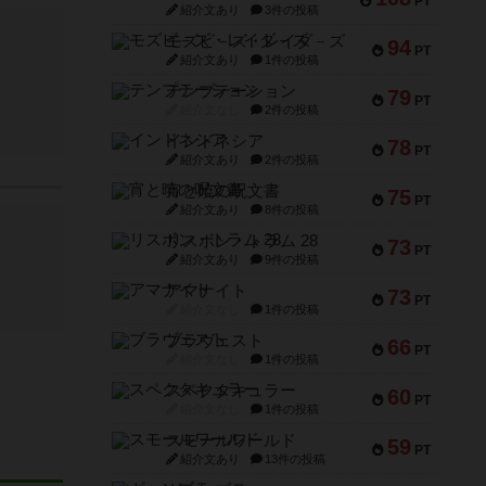
PT
紹介文あり
3件の投稿
モズビ－ズ・レイダ－ズ
94
PT
紹介文あり
1件の投稿
テンプテーション
79
PT
紹介文なし
2件の投稿
インドネシア
78
PT
紹介文あり
2件の投稿
宵と暁の呪文書
75
PT
紹介文あり
8件の投稿
リスボン・トラム 28
73
PT
紹介文あり
9件の投稿
アマナイト
73
PT
紹介文なし
1件の投稿
ブラヴェスト
66
PT
紹介文なし
1件の投稿
スペクタキュラー
60
PT
紹介文なし
1件の投稿
スモールワールド
59
PT
紹介文あり
13件の投稿