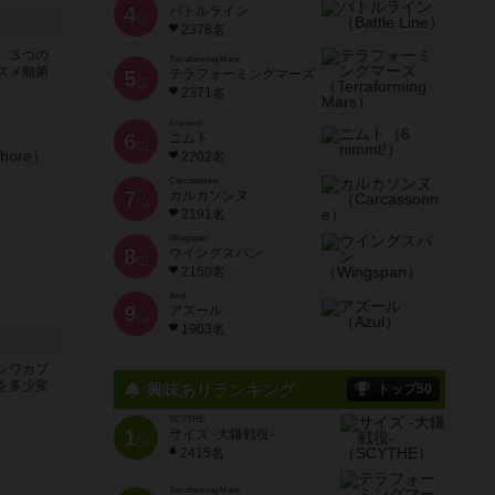
4
バトルライン
位
2378名
、３つの
Terraforming Mars
スメ順第
5
テラフォーミングマーズ
位
2371名
6 nimmt!
6
ニムト
位
2202名
Carcassonne
7
カルカソンヌ
位
2191名
Wingspan
8
ウイングスパン
位
2150名
Azul
9
アズール
位
1903名
ンワカプ
を多少変
興味ありランキング
トップ50
SCYTHE
1
サイズ -大鎌戦役-
位
2415名
Terraforming Mars