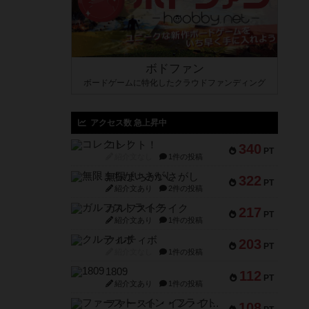
ボドファン
ボードゲームに特化したクラウドファンディング
アクセス数 急上昇中
コレクト！
340
PT
紹介文なし
1件の投稿
無限まちがいさがし
322
PT
紹介文あり
2件の投稿
ガルフストライク
217
PT
紹介文あり
1件の投稿
クルティボ
203
PT
紹介文なし
1件の投稿
1809
112
PT
紹介文あり
1件の投稿
ファースト・イン・フライト
108