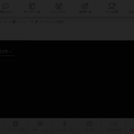
索
新着レビュー
ボードゲーム会
コミュニティ
掲示板一覧
データ
レビュー
さんずさんの投稿
022年～
リプレイ
日記
戦略
・コツ
ルール
/インスト
掲示板
拡張/関連
作
次