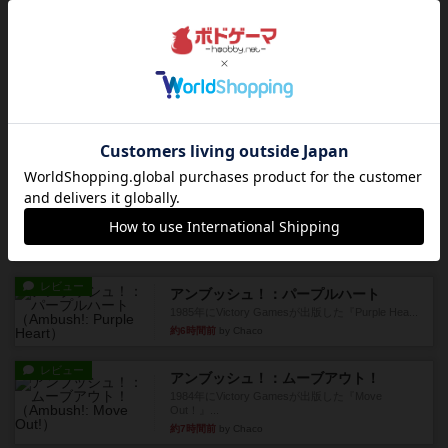
オラパ・マイン
お気に入りのplayte製です。オラパスペースから
やり、気に入りました...
約5時間前
by くみ
レビュー
マーリン
４人プレイ。インスト1時間プレイ2時間半。結構
ダイス運と手札のカード運...
約6時間前
by oliber
レビュー
アンブッシュ！：シルバースター
1987年にVictory Gamesが出版した『Silver Sta...
約6時間前
by Chaco
レビュー
アンブッシュ！：パープルハート
1985年にVictory Gamesが出版した『Purple Hea...
約6時間前
by Chaco
レビュー
アンブッシュ！：ムーブアウト！
1984年にVictory Gamesが出版した『Move
Out！』...
約7時間前
by Chaco