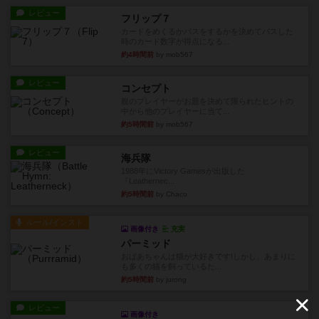
レビュー
フリップ７
カードをめくるかパスをするかを決めてパスした
時のカード数字が得点になる...
約4時間前
by mob567
レビュー
コンセプト
親のプレイヤーがお題を決めて限られたヒントの
中から他のプレイヤーに当て...
約5時間前
by mob567
レビュー
海兵隊
1988年にVictory Gamesが出版した
『Leathernec...
約5時間前
by Chaco
ルール/インスト
画像付き
充実
パーミッド
おばあちゃんは猫が大好きです!しかし、あまりに
も多くの猫を飼っているた...
約5時間前
by jurong
レビュー
画像付き