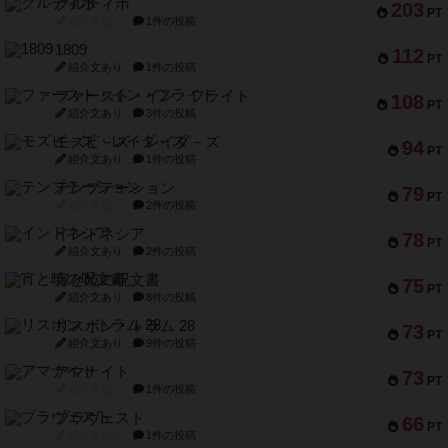
クルティボ
203
PT
紹介文なし
1件の投稿
1809
112
PT
紹介文あり
1件の投稿
ファースト・イン・フライト
108
PT
紹介文あり
3件の投稿
モズビ－ズ・レイダ－ズ
94
PT
紹介文あり
1件の投稿
テンプテーション
79
PT
紹介文なし
2件の投稿
インドネシア
78
PT
紹介文あり
2件の投稿
宵と暁の呪文書
75
PT
紹介文あり
8件の投稿
リスボン・トラム 28
73
PT
紹介文あり
9件の投稿
アマナイト
73
PT
紹介文なし
1件の投稿
ブラヴェスト
66
PT
紹介文なし
1件の投稿