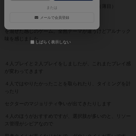
テラフォの宇宙＋基本アクション＋カード（薄目）
または
メールで会員登録
アルナックのリソースカツカツ
を混ぜた感じのゲーム。全然テーマが違うけどアルナック
味を感じました
しばらく表示しない
４人プレイと２人プレイをしましたが、これまたプレイ感
が変わってきます
４人ではやりたかったことを取られたり、タイミングを計
ったり
セクターのマジョリティ争いが出てきたりします
４人のほうがおすすめですが、選択肢が多いのと、リソー
ス管理がシビアなので