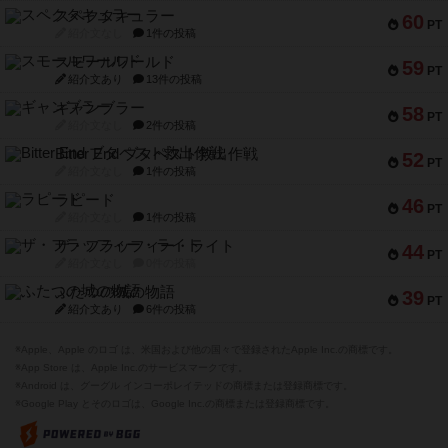
スペクタキュラー
60
PT
紹介文なし
1件の投稿
スモールワールド
59
PT
紹介文あり
13件の投稿
ギャンブラー
58
PT
紹介文なし
2件の投稿
Bitter End ブタペスト救出作戦
52
PT
紹介文なし
1件の投稿
ラピード
46
PT
紹介文なし
1件の投稿
ザ・フラッフィー・ライト
44
PT
紹介文なし
0件の投稿
ふたつの城の物語
39
PT
紹介文あり
6件の投稿
※Apple、Apple のロゴ は、米国および他の国々で登録されたApple Inc.の商標です。
※App Store は、Apple Inc.のサービスマークです。
※Android は、グーグル インコーポレイテッドの商標または登録商標です。
※Google Play とそのロゴは、Google Inc.の商標または登録商標です。