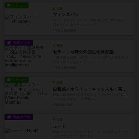
レビュー
充実
フィンスパン
魚カードをプレイして、卵を産んで、孵化させ、
群れをつくるゲームカジュア...
1年以上前
の投稿
戦略やコツ
充実
セティ：地球外知的生命体探査
〇基本的な戦略（未プレイヤーの方である程度の
方針を知っときたい方へ）・...
1年以上前
の投稿
レビュー
充実
白鷺城／ホワイト・キャッスル：茶の湯（拡張）
戦略の幅が広がる必須拡張メインボードの下にボ
ードが追加され、９手番から...
2年弱前
の投稿
戦略やコツ
充実
ルート
戦略やコツではないですが、３つの拡張を全てや
ったのでオススメ順第１位 ...