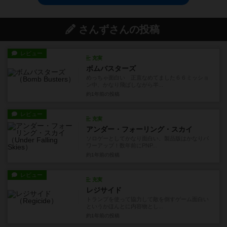
さんずさんの投稿
レビュー
充実
ボムバスターズ
めっちゃ面白い 正直なめてました６６ミッショ
ン中、かなり飛ばしながら半...
約1年前
の投稿
レビュー
充実
アンダー・フォーリング・スカイ
ソロゲーとしてかなり面白い、製品版はかなりパ
ワーアップ！数年前にPNP...
約1年前
の投稿
レビュー
充実
レジサイド
トランプを使って協力して敵を倒すゲーム面白い
というかほんとに内容物とし...
約1年前
の投稿