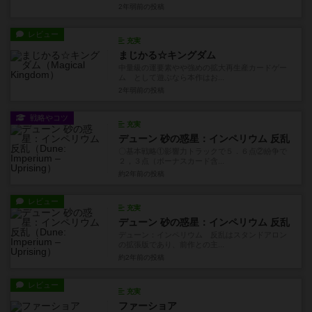
2年弱前
の投稿
レビュー
充実
まじかる☆キングダム
中量級の運要素やや強めの拡大再生産カードゲー
ム として遊ぶなら本作はお...
2年弱前
の投稿
戦略やコツ
充実
デューン 砂の惑星：インペリウム 反乱
〇基本戦略①影響力トラックで５．６点②紛争で
２，３点（ボーナスカード含...
約2年前
の投稿
レビュー
充実
デューン 砂の惑星：インペリウム 反乱
デューン：インペリウム 反乱はスタンドアロン
の拡張版であり、前作との主...
約2年前
の投稿
レビュー
充実
ファーショア