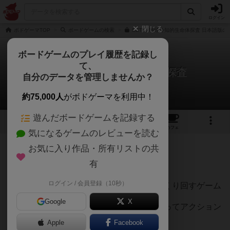
ログイン
閉じる
ボドゲーマTOP
ボードゲームの検索
SETI：地球外知的生命体探査 日本語版の
ボードゲームのプレイ履歴を記録し
て、
セティ：地球外知的生命体探査
自分のデータを管理しませんか？
さんずさんのレビュー
約75,000人
がボドゲーマを利用中！
遊んだボードゲームを記録する
8
1
13
75
トップ
画像
動画
レビュー
カフェ
気になるゲームのレビューを読む
お気に入り作品・所有リストの共
1119名
6名
0
1年以上前
有
ログイン / 会員登録（10秒）
非常に面白い。カツカツのリソースをこねくり回すゲーム
Google
X
星がぐるぐるまわるので、タイミングを狙ってアクション
をしていく
Apple
Facebook