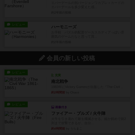
エバーデールの別バージョンワカプレ＋カードの
エバーデールを多少変えた感...
約2年前
の投稿
レビュー
ハーモニーズ
お手軽 パズル的配置ゲーカスカディアっぽい雰
囲気のゲームだなと思って買...
約2年前
の投稿
会員の新しい投稿
レビュー
充実
南北戦争
1983年にVictory Gamesが出版した『The Civil ...
約2時間前
by Chaco
レビュー
画像付き
ファイアー・ブルズ / 火牛陣
火牛を引き連れて敵を殲滅させる。縦か斜めで前2
列まで攻撃できるが、自分...
約4時間前
by うらまこ