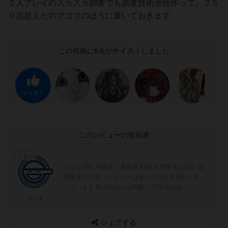
２人プレイのスカスカ調査でも調査技術全部作って、２５
０点超えたのでコツのほうに書いておきます
この投稿に
6
名が
ナイス！
しました
ナイス！
このレビューの投稿者
たまご
好きな傾向 中量級、重量級 戦略系 運要素は低め 攻
撃要素やや有り レビューは各々の好み次第だと思
っています 私の好みから判断して頂ければ。
さんず
シェアする