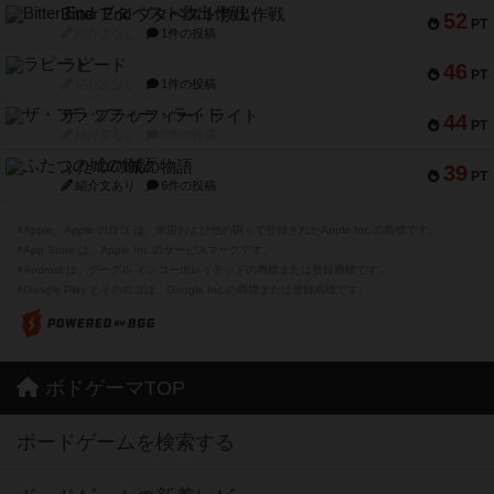
Bitter End ブタペスト救出作戦
52
PT
紹介文なし
1件の投稿
ラピード
46
PT
紹介文なし
1件の投稿
ザ・フラッフィー・ライト
44
PT
紹介文なし
0件の投稿
ふたつの城の物語
39
PT
紹介文あり
6件の投稿
※Apple、Apple のロゴ は、米国および他の国々で登録されたApple Inc.の商標です。
※App Store は、Apple Inc.のサービスマークです。
※Android は、グーグル インコーポレイテッドの商標または登録商標です。
※Google Play とそのロゴは、Google Inc.の商標または登録商標です。
ボドゲーマTOP
ボードゲームを検索する