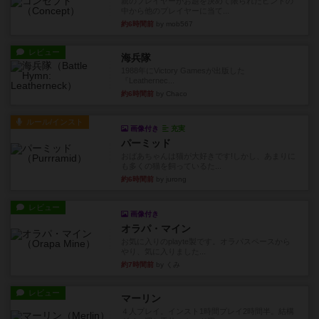
親のプレイヤーがお題を決めて限られたヒントの
中から他のプレイヤーに当て...
約6時間前
by mob567
レビュー
海兵隊
1988年にVictory Gamesが出版した
『Leathernec...
約6時間前
by Chaco
ルール/インスト
画像付き
充実
パーミッド
おばあちゃんは猫が大好きです!しかし、あまりに
も多くの猫を飼っているた...
約6時間前
by jurong
レビュー
画像付き
オラパ・マイン
お気に入りのplayte製です。オラパスペースから
やり、気に入りました...
約7時間前
by くみ
レビュー
マーリン
４人プレイ。インスト1時間プレイ2時間半。結構