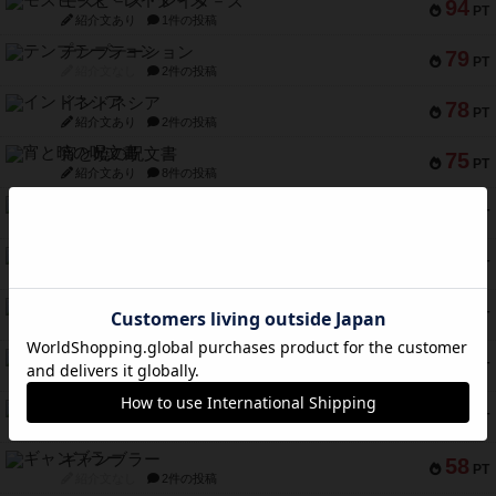
モズビ－ズ・レイダ－ズ
94
PT
紹介文あり
1件の投稿
テンプテーション
79
PT
紹介文なし
2件の投稿
インドネシア
78
PT
紹介文あり
2件の投稿
宵と暁の呪文書
75
PT
紹介文あり
8件の投稿
リスボン・トラム 28
73
PT
紹介文あり
9件の投稿
アマナイト
73
PT
紹介文なし
1件の投稿
ブラヴェスト
66
PT
紹介文なし
1件の投稿
スペクタキュラー
60
PT
紹介文なし
1件の投稿
スモールワールド
59
PT
紹介文あり
13件の投稿
ギャンブラー
58
PT
紹介文なし
2件の投稿