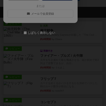
または
会員の新しい投稿
メールで会員登録
レビュー
充実
南北戦争
しばらく表示しない
1983年にVictory Gamesが出版した『The Civil ...
約4時間前
by Chaco
レビュー
画像付き
ファイアー・ブルズ / 火牛陣
火牛を引き連れて敵を殲滅させる。縦か斜めで前2
列まで攻撃できるが、自分...
約6時間前
by うらまこ
レビュー
フリップ７
カードをめくるかパスをするかを決めてパスした
時のカード数字が得点になる...
約6時間前
by mob567
レビュー
コンセプト