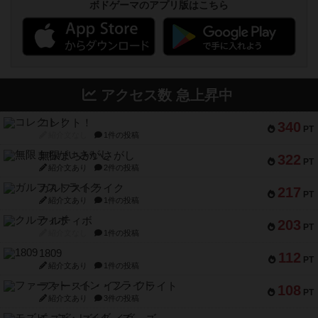
ボドゲーマのアプリ版はこちら
アクセス数 急上昇中
コレクト！
340
PT
紹介文なし
1件の投稿
無限まちがいさがし
322
PT
紹介文あり
2件の投稿
ガルフストライク
217
PT
紹介文あり
1件の投稿
クルティボ
203
PT
紹介文なし
1件の投稿
1809
112
PT
紹介文あり
1件の投稿
ファースト・イン・フライト
108
PT
紹介文あり
3件の投稿