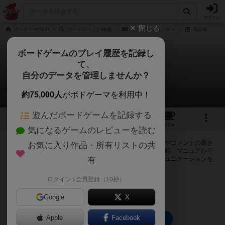
ログイン
閉じる
ボドゲーマTOP
ボードゲームの検索
コミック・ハンター
掲示板
ボードゲームのプレイ履歴を記録し
て、
コミック・ハンター
自分のデータを管理しませんか？
0件の掲示板
約75,000人
がボドゲーマを利用中！
遊んだボードゲームを記録する
1
1
トップ
画像
動画
レビュー
カフェ
気になるゲームのレビューを読む
ログインするとコミック・ハンターに関する掲示板の作成やコメントの書き
お気に入り作品・所有リストの共
込みが出来るようになります。ルールの疑問やエラッタ情報、マニュアルで
は判断し辛い曖昧な表記等について会員同士で自由にコミュニケーションを
有
とることが出来ます。
ログイン / 会員登録（10秒）
ログイン/無料会員登録
Google
X
Apple
Facebook
コミック・ハンターのトップに戻る