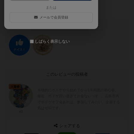
ゲーム大賞にハズレなし。
または
メールで会員登録
この投稿に
1
名が
ナイス！
しました
しばらく表示しない
ナイス！
このレビューの投稿者
大賢者
本格的にボドゲやり始めてから1年程度の初心者。
最近、ボドゲ買い過ぎてお金ないっす...。広島市内
でボドゲオフ会あれば、参加してみたい。企画する
気はゼロです。
43
シェアする