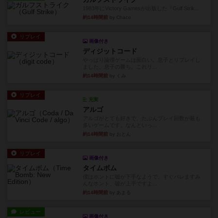
1983年にVictory Gamesが出版した『Gulf Strik...
約14時間前
by Chaco
リプレイ
画像付き
ディジットコード
やっぱり論理ゲームは面白い。息子とリプレイし
ました。息子の勝ち。これリ...
約14時間前
by くみ
リプレイ
充実
アルゴ
アルゴがとても好きで、たぶんプレイ回数が最も
多いゲームです。なんといっ...
約14時間前
by おとん
リプレイ
画像付き
タイムボム
僕はホントに嘘が下手なようで、すぐバレますみ
んなホント、嘘が上手ですよ...
約14時間前
by あまる
レビュー
画像付き