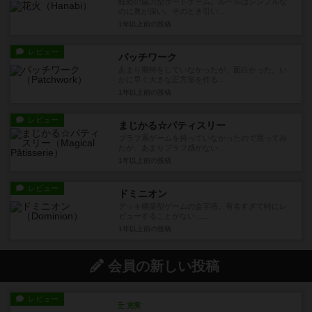
軽めの協力型ボードゲーム。ルールはシンプルな
のに奥が深い。そのとき引い...
1年以上前
の投稿
レビュー
パッチワーク
あまり期待をしていなかったが、面白かった。い
かに早く大きな正方形を作る...
1年以上前
の投稿
レビュー
まじかる☆パティスリー
ブラフ系ゲームを持っていなかったので買ってみ
たが、あまりブラフ感がない...
1年以上前
の投稿
レビュー
ドミニオン
デッキ構築型ゲームの金字塔。有名すぎて特にレ
ビューすることがない......
1年以上前
の投稿
会員の新しい投稿
レビュー
充実