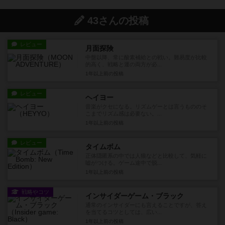
43さんの投稿
レビュー
月面探険
中盤以降、常に酸素補給との戦い。難易度が比較
的高く、戦略と運の両方が必...
1年以上前
の投稿
レビュー
ヘイヨー
音楽がクセになる。リズムゲーとは言うもののそ
こまでリズム感は必要ない。...
1年以上前
の投稿
レビュー
タイムボム
正体隠匿系の中では人狼などと比較して、気軽に
嘘がつける。ゲーム途中で脱...
1年以上前
の投稿
戦略やコツ
インサイダーゲーム・ブラック
通常のインサイダーにも言えることですが、答え
を当てるコツとしては、広い...
1年以上前
の投稿