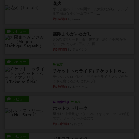
花火
ずっと前のドイツ年間ゲーム大賞ながら、シンプ
ルで簡単な小ゲームで今でも...
約3時間前
by tamio
レビュー
無限まちがいさがし
6つの場面カード（表、裏で違う絵）が何枚かあ
り、そのうち3つ選んで、同...
約5時間前
by ジェイとと
レビュー
充実
チケットトゥライド / チケットトゥライドアメリカ
デジタルソロプレイ。元祖チケライ？マップがた
くさん出てるからどれをプレ...
約7時間前
by おーちゃん
レビュー
画像付き
充実
ホットストリーク
星7軽〜中量級を中心にプレイするゲーマーの感想
です。ボードゲーム会にて...
約13時間前
by おとん
レビュー
ガルフストライク