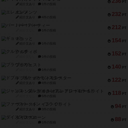
236
PT
紹介文あり
1件の投稿
エレメンツ
232
PT
紹介文あり
4件の投稿
バー！パーティー
212
PT
紹介文なし
1件の投稿
ギョッと
154
PT
紹介文あり
1件の投稿
クルティボ
152
PT
紹介文なし
1件の投稿
ブラヴェスト
140
PT
紹介文なし
1件の投稿
ドブル：ポケットモンスター
122
PT
紹介文あり
4件の投稿
ジャンヌ・ダルク-オルレアン ドロー＆ライト
118
PT
紹介文なし
5件の投稿
ファースト・イン・フライト
94
PT
紹介文あり
3件の投稿
ダイススローン
88
PT
紹介文なし
1件の投稿