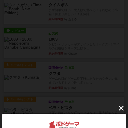
タイムボム
まず簡単で軽い！大人数で遊べる！それなのに小
箱！何より楽しい！！正体隠...
約14時間前
by あまる
レビュー
充実
1809
ケビン・ザッカーがデザインした１ヘクス=２マイ
ルの戦役級シリーズは以下...
約14時間前
by Chaco
ルール/インスト
画像付き
充実
クマタ
ゲームの目的ゲーム終了時にあなたのクランの見
えているドミノで最も多くの...
約15時間前
by jurong
ルール/インスト
画像付き
充実
ベラ・ビスタ
概要と目的小さな町ベラビスタは、風光明媚な公
園と曲がりくねった川が広が...
約15時間前
by jurong