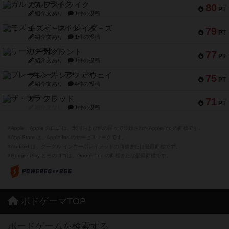
ガルフストライク
80
PT
紹介文あり
1件の投稿
モズビ－ズ・レイダ－ズ
79
PT
紹介文あり
1件の投稿
リー対グラント
77
PT
紹介文あり
1件の投稿
ブレーキング・アウェイ
75
PT
紹介文あり
4件の投稿
ザ・フラッド
71
PT
紹介文なし
1件の投稿
※Apple、Apple のロゴ は、米国および他の国々で登録されたApple Inc.の商標です。
※App Store は、Apple Inc.のサービスマークです。
※Android は、グーグル インコーポレイテッドの商標または登録商標です。
※Google Play とそのロゴは、Google Inc.の商標または登録商標です。
ボドゲーマTOP
ボードゲームを検索する