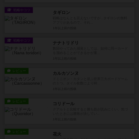
戦略やコツ
タギロン
戦略はなんとも言えないですが...タギロンの無料
アプリがあるので、それ...
1年以上前
の投稿
戦略やコツ
ナナトリドリ
数回やってみた感覚としては、如何に同一カード
を溜めることができるかが重...
1年以上前
の投稿
レビュー
カルカソンヌ
ドミニオン・カタンと並ぶ世界三大ボードゲーム
の１つ。タイル枚数により時...
1年以上前
の投稿
レビュー
コリドール
クアルトと比較すると勝ち筋が読みにくい。気づ
いたときには勝敗が決してい...
1年以上前
の投稿
レビュー
花火