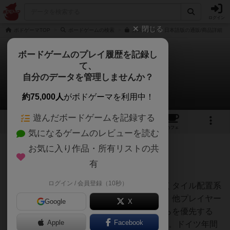
ログイン
閉じる
ボドゲーマTOP
ボードゲームの検索
カスカディア 日本語版の通販/商品詳細
ボードゲームのプレイ履歴を記録し
て、
カスカディア
自分のデータを管理しませんか？
43さんのレビュー
約75,000人
がボドゲーマを利用中！
遊んだボードゲームを記録する
7
5
45
223
トップ
画像
動画
レビュー
カフェ
気になるゲームのレビューを読む
お気に入り作品・所有リストの共
381名
1名
0
1年以上前
有
ログイン / 会員登録（10秒）
コマ、タイルが美しいボードゲーム。同じくタイル配置系
ボードゲームのカルカソンヌと比較すると、他プレイヤー
Google
X
の干渉が少ない。常にタイルとコマのどちらを優先する
Apple
Facebook
か、2択を迫られる。そのジレンマが楽しい。ドイツ年間