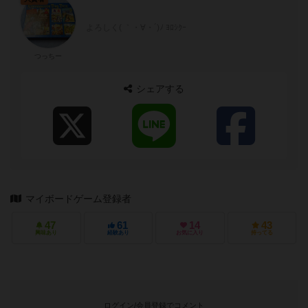
よろしく( ｀・∀・´)ﾉ ﾖﾛｼｸｰ
つっちー
シェアする
マイボードゲーム登録者
47
61
14
43
興味あり
経験あり
お気に入り
持ってる
ログイン/会員登録でコメント