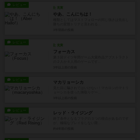
レビュー
充実
やあ、こんにちは！
種類としてはマストフォローの同じ強さは先出し
勝ちの変態トリテと言われる...
3年弱前
の投稿
レビュー
充実
フォーカス
第３回ドイツ年間ゲーム大賞作品アブストラクト
の２人か４人用のゲームです...
3年以上前
の投稿
レビュー
マカリョーシカ
見た目に騙されてはいけない！マカロンのマトリ
ョーシカを使った陣取りゲー...
3年以上前
の投稿
レビュー
レッド・ライジング
終了条件となるフラグの３つの得点があるのです
が、極端なプレイをしない限...
約4年前
の投稿