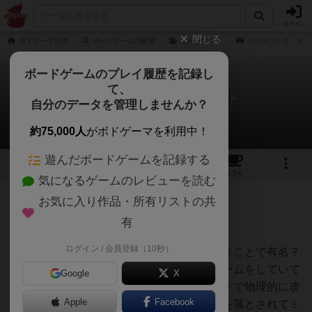
ログイン
閉じる
ボドゲーマTOP
ボードゲームの検索
カルカソンヌ
カルカソンヌ：カタ
ボードゲームのプレイ履歴を記録し
て、
カルカソンヌ：カタパルト
自分のデータを管理しませんか？
つっちーさんのレビュー
約75,000人
がボドゲーマを利用中！
遊んだボードゲームを記録する
4
2
3
トップ
画像
動画
レビュー
カフェ
気になるゲームのレビューを読む
お気に入り作品・所有リストの共
316名
3名
0
6年弱前
有
ログイン / 会員登録（10秒）
カルカソンヌのすべてを台無しにするということで有名？
なカルカソンヌカタパルトです。普通にゲームをしていて
Google
X
もミープルが盤面に残っていればカタパルトで物理的に攻
Apple
Facebook
撃をくらって除去されたり、近くにタイルを落とされてミ