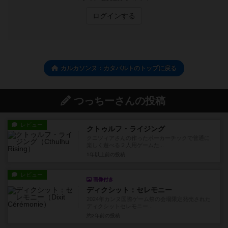
ログインする
カルカソンヌ：カタパルトのトップに戻る
つっちーさんの投稿
レビュー
クトゥルフ・ライジング
クニツィアさんの作ったポーカーチックで普通に
楽しく遊べる２人用ゲームた...
1年以上前
の投稿
レビュー
画像付き
ディクシット：セレモニー
2024年カンヌ国際ゲーム祭の会場限定発売された
ディクシットセレモニー...
約2年前
の投稿