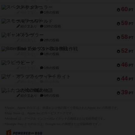
スペクタキュラー
60
PT
紹介文なし
1件の投稿
スモールワールド
59
PT
紹介文あり
13件の投稿
ギャンブラー
58
PT
紹介文なし
2件の投稿
Bitter End ブタペスト救出作戦
52
PT
紹介文なし
1件の投稿
ラピード
46
PT
紹介文なし
1件の投稿
ザ・フラッフィー・ライト
44
PT
紹介文なし
0件の投稿
ふたつの城の物語
39
PT
紹介文あり
6件の投稿
※Apple、Apple のロゴ は、米国および他の国々で登録されたApple Inc.の商標です。
※App Store は、Apple Inc.のサービスマークです。
※Android は、グーグル インコーポレイテッドの商標または登録商標です。
※Google Play とそのロゴは、Google Inc.の商標または登録商標です。