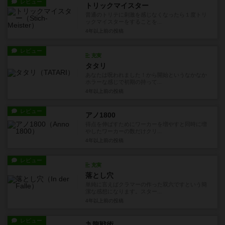
レビュー
トリックマイスター
普通のトリテに刺激を感じなくなったら１度トリ
ックマイスターをすることを...
4年以上前
の投稿
レビュー
充実
タタリ
あなたは呪われました！から開始というなかなか
ホラーな感じで初期の持って...
4年以上前
の投稿
レビュー
アノ1800
得点を伸ばすためにワーカーを増やすと同時に増
やしたワーカーの数だけクリ...
4年以上前
の投稿
レビュー
充実
落とし穴
単純に言えばクラマーの作った双六ですという簡
潔な感想になります。スター...
4年以上前
の投稿
レビュー
九龍戦術