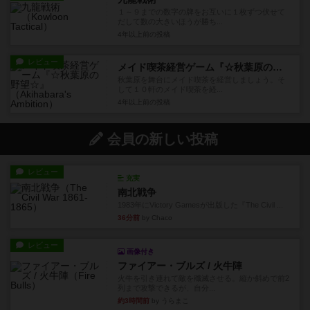
１～９までの数字の牌をお互いに１枚ずつ伏せて
だして数の大きいほうが勝ち...
4年以上前
の投稿
レビュー
メイド喫茶経営ゲーム『☆秋葉原の野望☆』
秋葉原を舞台にメイド喫茶を経営しましょう。そ
して１０軒のメイド喫茶を経...
4年以上前
の投稿
会員の新しい投稿
レビュー
充実
南北戦争
1983年にVictory Gamesが出版した『The Civil ...
36分前
by Chaco
レビュー
画像付き
ファイアー・ブルズ / 火牛陣
火牛を引き連れて敵を殲滅させる。縦か斜めで前2
列まで攻撃できるが、自分...
約3時間前
by うらまこ