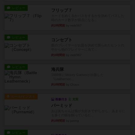
レビュー
フリップ７
カードをめくるかパスをするかを決めてパスした
時のカード数字が得点になる...
約3時間前
by mob567
レビュー
コンセプト
親のプレイヤーがお題を決めて限られたヒントの
中から他のプレイヤーに当て...
約3時間前
by mob567
レビュー
海兵隊
1988年にVictory Gamesが出版した
『Leathernec...
約3時間前
by Chaco
ルール/インスト
画像付き
充実
パーミッド
おばあちゃんは猫が大好きです!しかし、あまりに
も多くの猫を飼っているた...
約3時間前
by jurong
レビュー