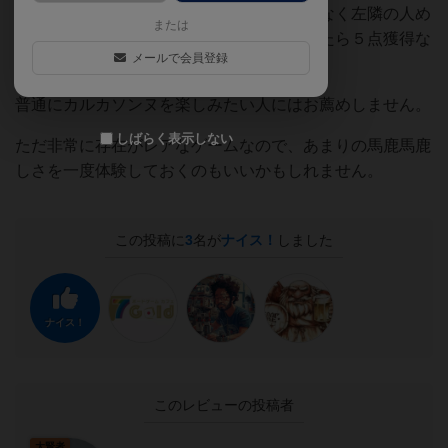
ープルを入れ替えられたり、盤面とは関係なく左隣の人め
または
がけてタイルを飛ばしキャッチされなかったら５点獲得な
メールで会員登録
ど単なる運ゲーに変わります。
普通にカルカソンヌを楽しみたい人にはお薦めしません。
しばらく表示しない
ただ非常に存在がレアなゲームなので、あまりの馬鹿馬鹿
しさを一度体験しておくのもいいかもしれません。
この投稿に
3
名が
ナイス！
しました
ナイス！
このレビューの投稿者
大賢者