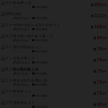
クルティボ
203
PT
紹介文なし
1件の投稿
1809
112
PT
紹介文あり
1件の投稿
ファースト・イン・フライト
108
PT
紹介文あり
3件の投稿
モズビ－ズ・レイダ－ズ
94
PT
紹介文あり
1件の投稿
テンプテーション
79
PT
紹介文なし
2件の投稿
インドネシア
78
PT
紹介文あり
2件の投稿
宵と暁の呪文書
75
PT
紹介文あり
8件の投稿
リスボン・トラム 28
73
PT
紹介文あり
9件の投稿
アマナイト
73
PT
紹介文なし
1件の投稿
ブラヴェスト
66
PT
紹介文なし
1件の投稿