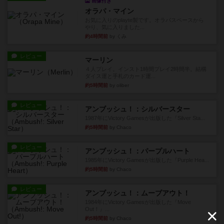
画像付き
オラパ・マイン
お気に入りのplayte製です。オラパスペースから
やり、気に入りました...
約4時間前
by くみ
レビュー
マーリン
４人プレイ。インスト1時間プレイ2時間半。結構
ダイス運と手札のカード運...
約5時間前
by oliber
レビュー
アンブッシュ！：シルバースター
1987年にVictory Gamesが出版した『Silver Sta...
約5時間前
by Chaco
レビュー
アンブッシュ！：パープルハート
1985年にVictory Gamesが出版した『Purple Hea...
約5時間前
by Chaco
レビュー
アンブッシュ！：ムーブアウト！
1984年にVictory Gamesが出版した『Move
Out！』...
約5時間前
by Chaco