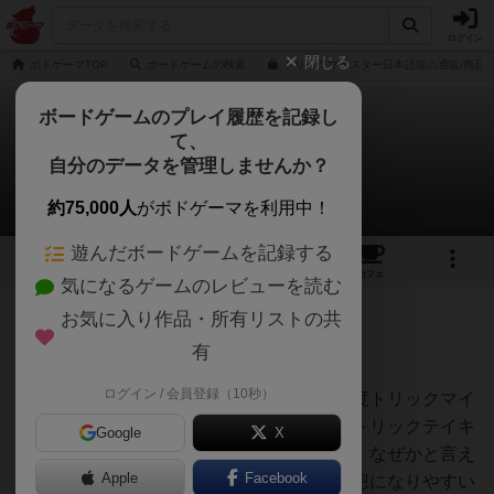
ログイン
閉じる
ボドゲーマTOP
ボードゲームの検索
トリックマイスター日本語版の通販/商品
ボードゲームのプレイ履歴を記録し
て、
トリックマイスター
自分のデータを管理しませんか？
つっちーさんのレビュー
約75,000人
がボドゲーマを利用中！
遊んだボードゲームを記録する
6
8
70
トップ
画像
動画
レビュー
カフェ
気になるゲームのレビューを読む
お気に入り作品・所有リストの共
265名
1名
0
4年以上前
有
ログイン / 会員登録（10秒）
普通のトリテに刺激を感じなくなったら１度トリックマイ
スターをすることをお薦めします。ただしトリックテイキ
Google
X
ングに慣れていない人にはお薦めしません、なぜかと言え
Apple
Facebook
ば終わった後よくわからなかったという感想になりやすい