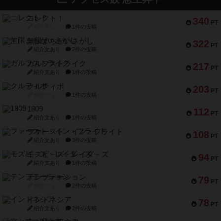
コレクト！
340
PT
紹介文なし
1件の投稿
無限まちがいさがし
322
PT
紹介文あり
2件の投稿
ガルフストライク
217
PT
紹介文あり
1件の投稿
クルティボ
203
PT
紹介文なし
1件の投稿
1809
112
PT
紹介文あり
1件の投稿
ファースト・イン・フライト
108
PT
紹介文あり
3件の投稿
モズビ－ズ・レイダ－ズ
94
PT
紹介文あり
1件の投稿
テンプテーション
79
PT
紹介文なし
2件の投稿
インドネシア
78
PT
紹介文あり
2件の投稿