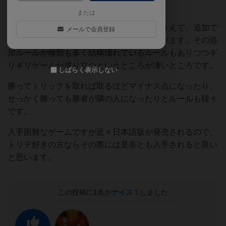
からです。
または
あくまで普通のトリテのルールを把握したうえで、追加で
メールで会員登録
足される４つの新ルールの元でゲームを行います。その追
加ルールが種類も多く結構壊れているルールもありつつギ
リギリゲームが成り立つというところが凄いところです。
しばらく表示しない
勝ってトリックを取れば取るほどマイナス点になったり、
せっかく勝っても勝者が隣の人になったりとルールも様々
です。
入手困難なゲームですが近々日本語版が発売されるので、
トリテ好きの方ならその際には是非とも入手されると良い
と思います。
この投稿に
1
名が
ナイス！
しました