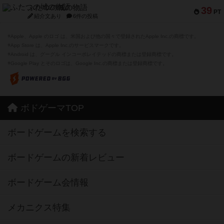
ふたつの城の物語
39
PT
紹介文あり
6件の投稿
※Apple、Apple のロゴ は、米国および他の国々で登録されたApple Inc.の商標です。
※App Store は、Apple Inc.のサービスマークです。
※Android は、グーグル インコーポレイテッドの商標または登録商標です。
※Google Play とそのロゴは、Google Inc.の商標または登録商標です。
ボドゲーマTOP
ボードゲームを検索する
ボードゲームの新着レビュー
ボードゲーム会情報
メカニクス特集