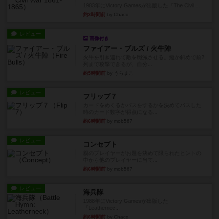
1983年にVictory Gamesが出版した『The Civil ...
約3時間前
by Chaco
レビュー
画像付き
ファイアー・ブルズ / 火牛陣
火牛を引き連れて敵を殲滅させる。縦か斜めで前2
列まで攻撃できるが、自分...
約5時間前
by うらまこ
レビュー
フリップ７
カードをめくるかパスをするかを決めてパスした
時のカード数字が得点になる...
約6時間前
by mob567
レビュー
コンセプト
親のプレイヤーがお題を決めて限られたヒントの
中から他のプレイヤーに当て...
約6時間前
by mob567
レビュー
海兵隊
1988年にVictory Gamesが出版した
『Leathernec...
約6時間前
by Chaco