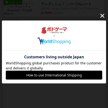
レビュー
アンブッシュ！：パープルハート
1985年にVictory Gamesが出版した『Purple Hea...
約7時間前
by Chaco
レビュー
アンブッシュ！：ムーブアウト！
1984年にVictory Gamesが出版した『Move
Out！』...
約8時間前
by Chaco
レビュー
スカルキング
とにかく楽しい！最高のゲームではと思います。
ルールは多少ゲーム慣れした...
約8時間前
by ジェイとと