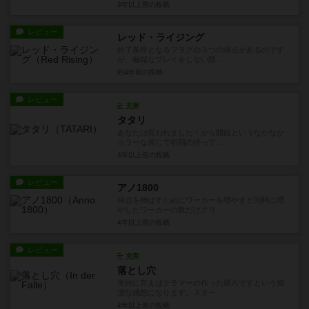
3年以上前
の投稿
レビュー
レッド・ライジング
終了条件となるフラグの３つの得点があるのです
が、極端なプレイをしない限...
約4年前
の投稿
レビュー
充実
タタリ
あなたは呪われました！から開始というなかなか
ホラーな感じで初期の持って...
4年以上前
の投稿
レビュー
アノ1800
得点を伸ばすためにワーカーを増やすと同時に増
やしたワーカーの数だけクリ...
4年以上前
の投稿
レビュー
充実
落とし穴
単純に言えばクラマーの作った双六ですという簡
潔な感想になります。スター...
4年以上前
の投稿