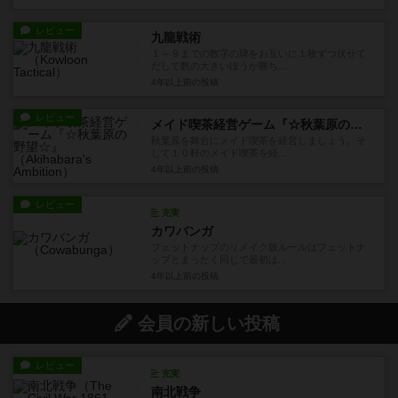
レビュー
九龍戦術
１～９までの数字の牌をお互いに１枚ずつ伏せて
だして数の大きいほうが勝ち...
4年以上前
の投稿
レビュー
メイド喫茶経営ゲーム『☆秋葉原の野望☆』
秋葉原を舞台にメイド喫茶を経営しましょう。そ
して１０軒のメイド喫茶を経...
4年以上前
の投稿
レビュー
充実
カワバンガ
フェットナップのリメイク版ルールはフェットナ
ップとまったく同じで最初は...
4年以上前
の投稿
会員の新しい投稿
レビュー
充実
南北戦争