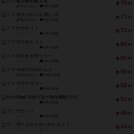
宵と暁の呪文書
75
PT
紹介文あり
8件の投稿
リスボン・トラム 28
73
PT
紹介文あり
9件の投稿
アマナイト
73
PT
紹介文なし
1件の投稿
ブラヴェスト
66
PT
紹介文なし
1件の投稿
スペクタキュラー
60
PT
紹介文なし
1件の投稿
スモールワールド
59
PT
紹介文あり
13件の投稿
ギャンブラー
58
PT
紹介文なし
2件の投稿
Bitter End ブタペスト救出作戦
52
PT
紹介文なし
1件の投稿
ラピード
46
PT
紹介文なし
1件の投稿
ザ・フラッフィー・ライト
44
PT
紹介文なし
0件の投稿