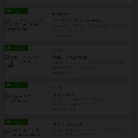
レビュー
画像付き
ディクシット：セレモニー
2024年カンヌ国際ゲーム祭の会場限定発売された
ディクシットセレモニー...
約2年前
の投稿
レビュー
充実
やあ、こんにちは！
種類としてはマストフォローの同じ強さは先出し
勝ちの変態トリテと言われる...
3年弱前
の投稿
レビュー
充実
フォーカス
第３回ドイツ年間ゲーム大賞作品アブストラクト
の２人か４人用のゲームです...
3年以上前
の投稿
レビュー
マカリョーシカ
見た目に騙されてはいけない！マカロンのマトリ
ョーシカを使った陣取りゲー...