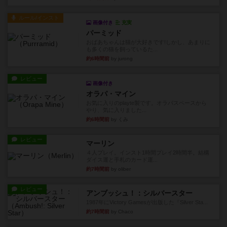
ルール/インスト
画像付き
充実
パーミッド
おばあちゃんは猫が大好きです!しかし、あまりに
も多くの猫を飼っているた...
約6時間前
by jurong
レビュー
画像付き
オラパ・マイン
お気に入りのplayte製です。オラパスペースから
やり、気に入りました...
約6時間前
by くみ
レビュー
マーリン
４人プレイ。インスト1時間プレイ2時間半。結構
ダイス運と手札のカード運...
約7時間前
by oliber
レビュー
アンブッシュ！：シルバースター
1987年にVictory Gamesが出版した『Silver Sta...
約7時間前
by Chaco