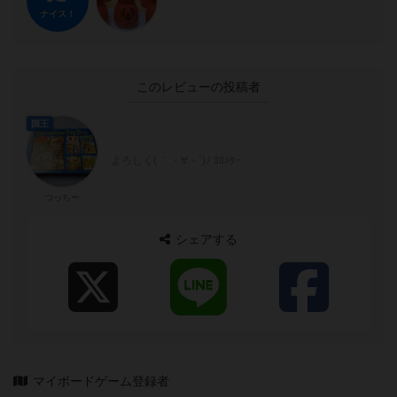
ナイス！
このレビューの投稿者
国王
よろしく( ｀・∀・´)ﾉ ﾖﾛｼｸｰ
つっちー
シェアする
マイボードゲーム登録者