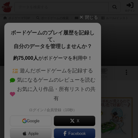
ログイン
閉じる
ボドゲーマTOP
ボードゲームの検索
ダイヤの箱
ルール/インスト
ボードゲームのプレイ履歴を記録し
て、
ダイヤの箱
自分のデータを管理しませんか？
あんちっくさんのルール/インスト
約75,000人
がボドゲーマを利用中！
遊んだボードゲームを記録する
6
2
1
トップ
画像
動画
レビュー
カフェ
気になるゲームのレビューを読む
お気に入り作品・所有リストの共
45名
0名
0
3年以上前
有
ログイン / 会員登録（10秒）
Google
X
Apple
Facebook