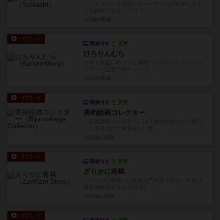
『シュラハ』は将棋とウォーゲームが合体したよ
うな作品です♪(＾＾)１マ...
7日前
の投稿
リプレイ
画像付き
充実
けろりんむら
５すくみ追いかけっこ将棋『けろりんむら』のハ
イライト記事です！＼(＾ワ...
9日前
の投稿
リプレイ
画像付き
充実
美術絵画コレクター
『美術絵画コレクター』は４枚の絵画から共通点
〇〇を見つけて大変珍しい美...
14日前
の投稿
リプレイ
画像付き
充実
ざりかに将棋
『ざりかに将棋』は将棋入門作品ですが、今回は
将棋有段者どうしで対局し...
15日前
の投稿
リプレイ