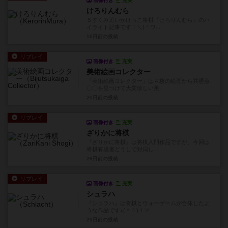
画像付き
充実
けろりんむら
５すくみ追いかけっこ将棋『けろりんむら』のハ
イライト記事です！＼(＾ワ...
16日前
の投稿
リプレイ
画像付き
充実
美術絵画コレクター
『美術絵画コレクター』は４枚の絵画から共通点
〇〇を見つけて大変珍しい美...
20日前
の投稿
リプレイ
画像付き
充実
ざりかに将棋
『ざりかに将棋』は将棋入門作品ですが、今回は
将棋有段者どうしで対局し...
28日前
の投稿
リプレイ
画像付き
充実
シュラハ
『シュラハ』は将棋とウォーゲームが合体したよ
うな作品です♪(＾＾)１マ...
29日前
の投稿