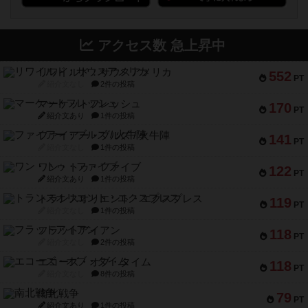
アクセス数 急上昇中
リワイルド：サウスアメリカ
552
PT
紹介文なし
2件の投稿
マーケットフレッシュ
170
PT
紹介文あり
1件の投稿
ファイアー・ブルズ / 火牛陣
141
PT
紹介文なし
1件の投稿
ワン・トゥ・ファイブ
122
PT
紹介文あり
1件の投稿
トランスオリエント・エクスプレス
119
PT
紹介文なし
1件の投稿
フラットアイアン
118
PT
紹介文なし
2件の投稿
エコーズ・オブ・タイム
118
PT
紹介文なし
8件の投稿
南北戦争
79
PT
紹介文あり
1件の投稿