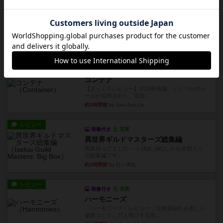
レビュー
スコードリーダー / 戦闘指揮官
1977年にAvalon Hill社が出版した、通称パープル
ボックスと...
約1時間前
by Chaco
レビュー
充実
コンテナ
【ざっくりレビュー】2026年新版、いくつかのル
ールが追加された。追加...
約3時間前
by Juin-Zuo Lin
レビュー
画像付き
充実
異世界ギルドマスターズ総集編
再販待ってました～っ (&gt;_&lt;)しかも全部入り
の総集編です...
約3時間前
by 紅い弾丸
レビュー
画像付き
充実
ハーモニーズ
『ハーモニーズ』レビュー：立体感溢れる美しい
箱庭づくり。万人受けする良...