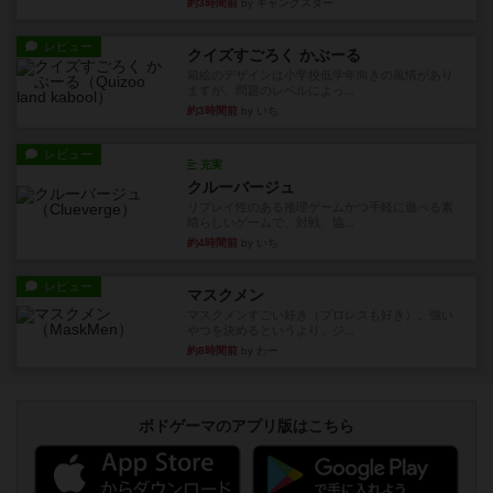
約3時間前
by ギャングスター
レビュー
クイズすごろく かぶーる
箱絵のデザインは小学校低学年向きの風情があり
ますが、問題のレベルによっ...
約3時間前
by いち
レビュー
充実
クルーバージュ
リプレイ性のある推理ゲームかつ手軽に遊べる素
晴らしいゲームで、対戦、協...
約4時間前
by いち
レビュー
マスクメン
マスクメンすごい好き（プロレスも好き）。強い
やつを決めるというより、ジ...
約8時間前
by わー
ボドゲーマのアプリ版はこちら