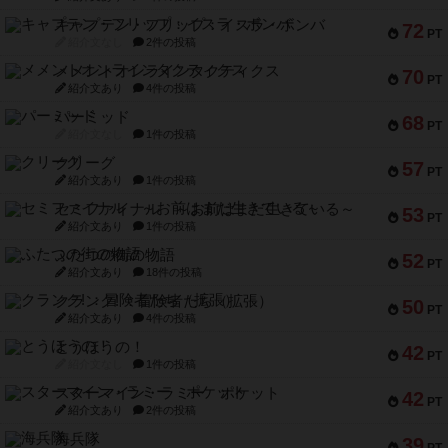
キャプテン・フリップ：イスラ・ボンバ
72
PT
紹介文なし
2件の投稿
メメントオンラインタクティクス
70
PT
紹介文あり
4件の投稿
パーミッド
68
PT
紹介文なし
1件の投稿
クリーグ
57
PT
紹介文あり
1件の投稿
セミファイナル ～お前はまだ生きている～
53
PT
紹介文あり
1件の投稿
ふたつの街の物語
52
PT
紹介文あり
18件の投稿
クランク! ：冒険者たち（拡張）
50
PT
紹介文あり
4件の投稿
とうほうの！
42
PT
紹介文なし
1件の投稿
スターマイン・ラミー ポケット
42
PT
紹介文あり
2件の投稿
海兵隊
39