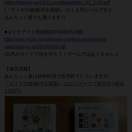
https://xtarotg.web.fc2.com/dia/pdf/dia_01_1.00.pdf
(『ダイヤの箱(銀河企画版)』の１人用ルールですが、
あんちっく版でも遊べます♪)
■ダイヤアート美術館(2016/8/28公開)
http://antic-main.com/wp/wp-content/uploads/hpb-
media/daiya-art20160828.pdf
(五色のカードで絵を作ろう！ゲームではありません♪)
【補足情報】
あんちっく版は材料枯渇で販売終了していますが、
『ダイヤの箱(銀河企画版)』はボドゲーマで販売中♪(税込
1150円)