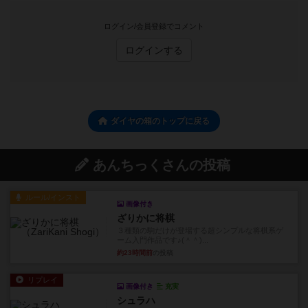
ログイン/会員登録でコメント
ログインする
ダイヤの箱のトップに戻る
あんちっくさんの投稿
ルール/インスト
画像付き
ざりかに将棋
３種類の駒だけが登場する超シンプルな将棋系ゲ
ーム入門作品です♪(＾＾)...
約23時間前
の投稿
リプレイ
画像付き
充実
シュラハ