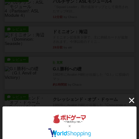
パルチザン：ASLモジュール4
『Squad Leader』用の追加マップとして発売され
たマップ#10...
12分前
by Chaco
レビュー
ドミニオン：海辺
ドミニオン拡張第３弾で、主に持続カードが追加
されます。今弾以前のドミニ...
28分前
by aki
レビュー
充実
G.I.勝利への礎
1982年にAvalon Hill社が出版した『G.I.』に収録の
マッ...
約1時間前
by Chaco
レビュー
クレッシェンド・オブ・ドゥーム
1980年にAvalon Hill社が出版した『Crescendo o...
約1時間前
by Chaco
レビュー
クロス・オブ・アイアン
1978年にAvalon Hill社が出版した『Cross of Ir...
約1時間前
by Chaco