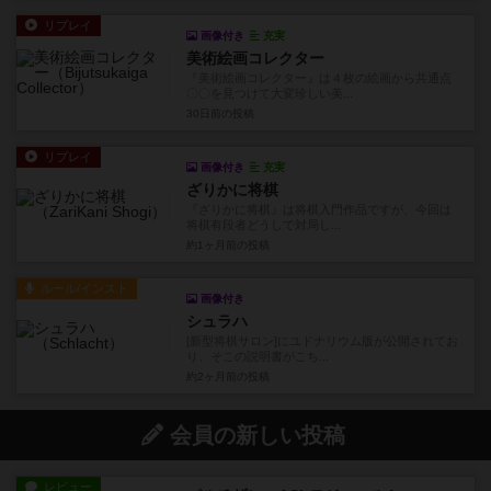
リプレイ
画像付き
充実
美術絵画コレクター
『美術絵画コレクター』は４枚の絵画から共通点
〇〇を見つけて大変珍しい美...
30日前
の投稿
リプレイ
画像付き
充実
ざりかに将棋
『ざりかに将棋』は将棋入門作品ですが、今回は
将棋有段者どうしで対局し...
約1ヶ月前
の投稿
ルール/インスト
画像付き
シュラハ
[新型将棋サロン]にユドナリウム版が公開されてお
り、そこの説明書がこち...
約2ヶ月前
の投稿
会員の新しい投稿
レビュー