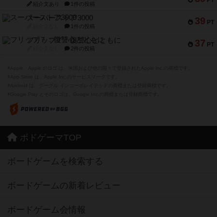
PT
紹介文あり
1件の投稿
スーパーストア3000
39
PT
紹介文なし
1件の投稿
フリップ７：復讐心とともに
37
PT
紹介文なし
2件の投稿
※Apple、Apple のロゴ は、米国および他の国々で登録されたApple Inc.の商標です。
※App Store は、Apple Inc.のサービスマークです。
※Android は、グーグル インコーポレイテッドの商標または登録商標です。
※Google Play とそのロゴは、Google Inc.の商標または登録商標です。
ボドゲーマTOP
ボードゲームを検索する
ボードゲームの新着レビュー
ボードゲーム会情報