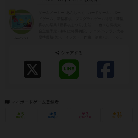
ゲームメーカー｢あんちっく｣ カードゲーム、ボー
神
ドゲーム、新型将棋、プログラムゲーム得意！新型
将棋の祭典 ｢新将棋まつり｣主催！ 色々な将棋大
会主催予定♪ 趣味は将棋初段、テニス(ベテラン大会
県準優勝(笑))、 イラスト、作曲、演奏♪ ボードゲー
あんちっく
ムヘビーユーザー！ゲーム→ア...
シェアする
マイボードゲーム登録者
5
6
3
11
興味あり
経験あり
お気に入り
持ってる