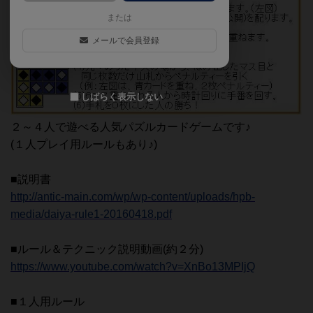
または
メールで会員登録
しばらく表示しない
２～４人で遊べる人気パズルカードゲームです♪
(１人プレイ用ルールもあり♪)
■説明書
http://antic-main.com/wp/wp-content/uploads/hpb-
media/daiya-rule1-20160418.pdf
■ルール＆テクニック説明動画(約２分)
https://www.youtube.com/watch?v=XnBo13MPIjQ
■１人用ルール