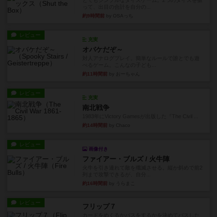
とてもシンプルなダイスゲーム。2つのダイスを振
って、出目の合計を自分の...
約9時間前
by OSAっち
レビュー
充実
オバケだぞ～
対人アナログプレイ。簡単なルールで誰とでも遊
べるゲーム。こんなの子ども...
約11時間前
by おーちゃん
レビュー
充実
南北戦争
1983年にVictory Gamesが出版した『The Civil ...
約14時間前
by Chaco
レビュー
画像付き
ファイアー・ブルズ / 火牛陣
火牛を引き連れて敵を殲滅させる。縦か斜めで前2
列まで攻撃できるが、自分...
約16時間前
by うらまこ
レビュー
フリップ７
カードをめくるかパスをするかを決めてパスした