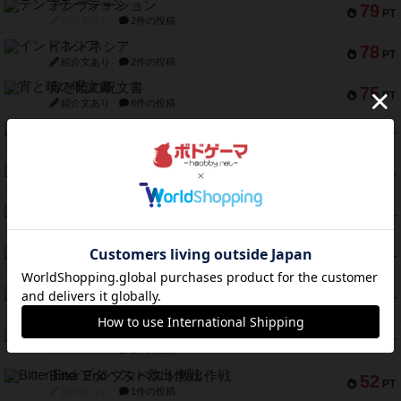
テンプテーション
79
PT
紹介文なし
2件の投稿
インドネシア
78
PT
紹介文あり
2件の投稿
宵と暁の呪文書
75
PT
紹介文あり
8件の投稿
リスボン・トラム 28
73
PT
紹介文あり
9件の投稿
アマナイト
73
PT
紹介文なし
1件の投稿
ブラヴェスト
66
PT
紹介文なし
1件の投稿
スペクタキュラー
60
PT
紹介文なし
1件の投稿
スモールワールド
59
PT
紹介文あり
13件の投稿
ギャンブラー
58
PT
紹介文なし
2件の投稿
Bitter End ブタペスト救出作戦
52
PT
紹介文なし
1件の投稿