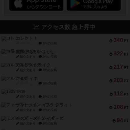
アクセス数 急上昇中
コレクト！
340
PT
紹介文なし
1件の投稿
無限まちがいさがし
322
PT
紹介文あり
2件の投稿
ガルフストライク
217
PT
紹介文あり
1件の投稿
クルティボ
203
PT
紹介文なし
1件の投稿
1809
112
PT
紹介文あり
1件の投稿
ファースト・イン・フライト
108
PT
紹介文あり
3件の投稿
モズビ－ズ・レイダ－ズ
94
PT
紹介文あり
1件の投稿