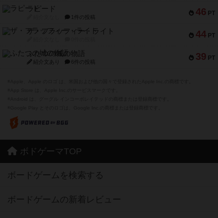
ラピード
46
PT
紹介文なし
1件の投稿
ザ・フラッフィー・ライト
44
PT
紹介文なし
0件の投稿
ふたつの城の物語
39
PT
紹介文あり
6件の投稿
※Apple、Apple のロゴ は、米国および他の国々で登録されたApple Inc.の商標です。
※App Store は、Apple Inc.のサービスマークです。
※Android は、グーグル インコーポレイテッドの商標または登録商標です。
※Google Play とそのロゴは、Google Inc.の商標または登録商標です。
ボドゲーマTOP
ボードゲームを検索する
ボードゲームの新着レビュー