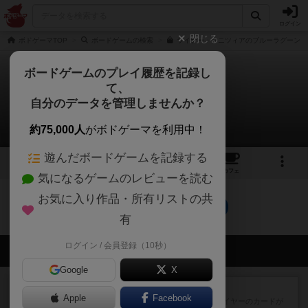
ログイン
閉じる
ボドゲーマTOP
ボードゲームの検索
ライナー・クニツィアのブルーラグーンの
ボードゲームのプレイ履歴を記録し
て、
ブルーラグーン
自分のデータを管理しませんか？
0件の戦略やコツ
約75,000人
がボドゲーマを利用中！
遊んだボードゲームを記録する
17
10
60
トップ
画像
動画
レビュー
カフェ
気になるゲームのレビューを読む
お気に入り作品・所有リストの共
ブルーラグーンのトップに戻る
有
ログイン / 会員登録（10秒）
会員の新しい投稿
Google
X
レビュー
花火：スターマイン
Apple
Facebook
自分のカードは見えず他のプレイヤーのカードが