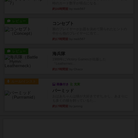
時のカード数字が得点になる...
約16時間前
by mob567
レビュー
コンセプト
親のプレイヤーがお題を決めて限られたヒントの
中から他のプレイヤーに当て...
約17時間前
by mob567
レビュー
海兵隊
1988年にVictory Gamesが出版した
『Leathernec...
約17時間前
by Chaco
ルール/インスト
画像付き
充実
パーミッド
おばあちゃんは猫が大好きです!しかし、あまりに
も多くの猫を飼っているた...
約17時間前
by jurong