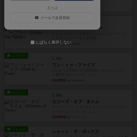
見える状態でカードを教えた...
約1時間前
by mob567
または
メールで会員登録
レビュー
充実
アンダー・ザ・テーブラー
笑えるバカゲームを集めているライトゲーマーと
してのレビューです。正体隠...
しばらく表示しない
約4時間前
by toyota
レビュー
充実
ワン・トゥ・ファイブ
とにかくお手軽にすき間時間をうめるゲームとし
て重宝するゲームです。いわ...
約5時間前
by nabekoh
レビュー
充実
エコーズ・オブ・タイム
カードゲームにファイナルファンタジーのアクテ
ィブタイムバトル（もしくは...
約9時間前
by ジェイとと
レビュー
シャット・ザ・ボックス