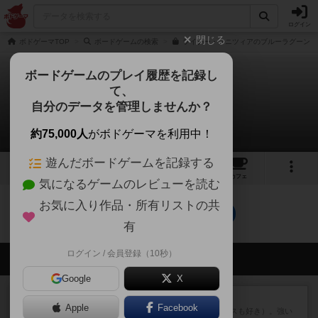
ログイン
閉じる
ボドゲーマTOP
ボードゲームの検索
ライナー・クニツィアのブルーラグーンの
ボードゲームのプレイ履歴を記録し
て、
ブルーラグーン
自分のデータを管理しませんか？
0件のリプレイ日記
約75,000人
がボドゲーマを利用中！
遊んだボードゲームを記録する
17
10
60
トップ
画像
動画
レビュー
カフェ
気になるゲームのレビューを読む
お気に入り作品・所有リストの共
ブルーラグーンのトップに戻る
有
ログイン / 会員登録（10秒）
会員の新しい投稿
Google
X
レビュー
マスクメン
Apple
Facebook
マスクメンすごい好き（プロレスも好き）。強い