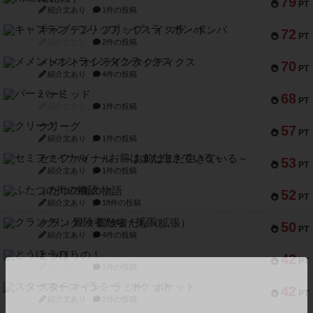
79
PT
紹介文あり
1件の投稿
キャプテン・フリップ：イスラ・ボンバ
72
PT
紹介文なし
2件の投稿
メメントオンラインタクティクス
70
PT
紹介文あり
4件の投稿
パーミッド
68
PT
紹介文なし
1件の投稿
クリーグ
57
PT
紹介文あり
1件の投稿
セミファイナル ～お前はまだ生きている～
53
PT
紹介文あり
1件の投稿
ふたつの街の物語
52
PT
紹介文あり
18件の投稿
クランク! ：冒険者たち（拡張）
50
PT
紹介文あり
4件の投稿
とうほうの！
42
PT
紹介文なし
1件の投稿
スターマイン・ラミー ポケット
42
PT
紹介文あり
2件の投稿