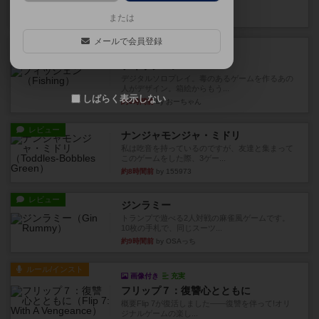
やつを決めるというより、ジ...
約3時間前
by わー
または
メールで会員登録
レビュー
充実
フィッシェン
デジタルソロプレイ。毒のあるゲームを作るあの
人がデザイン。箱絵からもう...
しばらく表示しない
約4時間前
by おーちゃん
レビュー
ナンジャモンジャ・ミドリ
私は吃音を持っているのですが、友達と集まって
このゲームをした際、3ゲー...
約8時間前
by 155973
レビュー
ジンラミー
トランプで遊べる2人対戦の麻雀風ゲームです。
10枚の手札で、同じスーツ...
約9時間前
by OSAっち
ルール/インスト
画像付き
充実
フリップ７：復讐心とともに
概要Flip 7が復活しました――復讐を伴って!オリ
ジナルゲームの楽し...