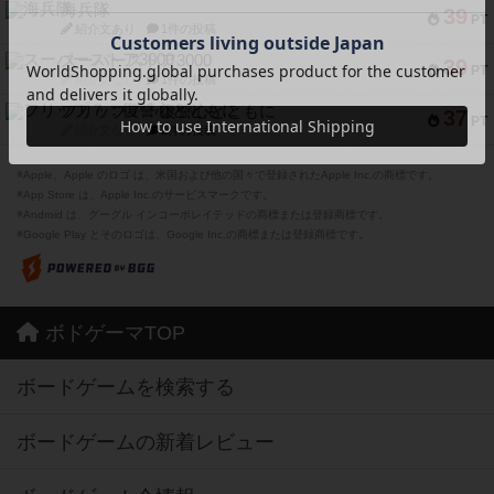
海兵隊
39
PT
紹介文あり
1件の投稿
スーパーストア3000
39
PT
紹介文なし
1件の投稿
フリップ７：復讐心とともに
37
PT
紹介文なし
2件の投稿
※Apple、Apple のロゴ は、米国および他の国々で登録されたApple Inc.の商標です。
※App Store は、Apple Inc.のサービスマークです。
※Android は、グーグル インコーポレイテッドの商標または登録商標です。
※Google Play とそのロゴは、Google Inc.の商標または登録商標です。
ボドゲーマTOP
ボードゲームを検索する
ボードゲームの新着レビュー