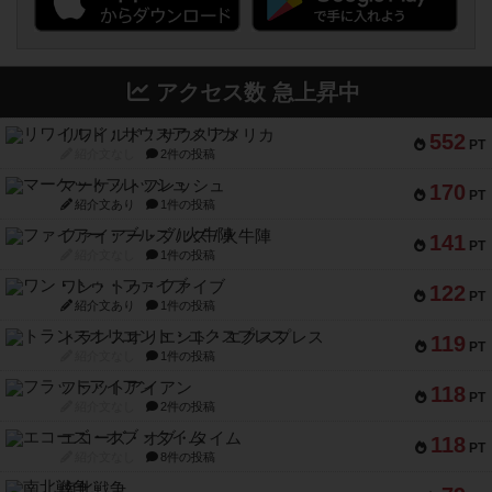
アクセス数 急上昇中
リワイルド：サウスアメリカ
552
PT
紹介文なし
2件の投稿
マーケットフレッシュ
170
PT
紹介文あり
1件の投稿
ファイアー・ブルズ / 火牛陣
141
PT
紹介文なし
1件の投稿
ワン・トゥ・ファイブ
122
PT
紹介文あり
1件の投稿
トランスオリエント・エクスプレス
119
PT
紹介文なし
1件の投稿
フラットアイアン
118
PT
紹介文なし
2件の投稿
エコーズ・オブ・タイム
118
PT
紹介文なし
8件の投稿
南北戦争