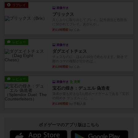
リプレイ
画像付き
ブリックス
久しぶりに取り出してプレイ。記号担当と色担当
に分かれてプレイ。あかんか...
約11時間前
by くみ
レビュー
画像付き
ダグエイトチェス
チェスなのに、ほんの10分で終わります。動きで
敵のコマの種類が分かれば...
約12時間前
by くみ
レビュー
画像付き
充実
宝石の煌き：デュエル 偽造者
筆者が最も好きな2人用ボードゲームである『宝石
の煌めき デュエル』に、...
約13時間前
by 手動人形
ボドゲーマのアプリ版はこちら