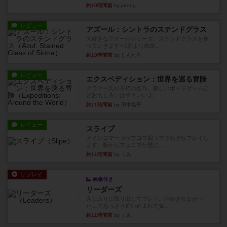
約10時間前
by jurong
レビュー
アズール：シントラのステンドグラス
大好きなアズールシリーズ。ステンドグラスを作
っていきます✨1部より自由...
約10時間前
by しんたろ
レビュー
エクスペディション：世界を巡る冒険
クラマー氏の不朽の名作。新しいボードゲームほ
どおもしろいはず？いいえ。...
約11時間前
by 田中昌平
レビュー
スライプ
メインコマ一つサブコマ四つでそれぞれプレイし
ます。動かし方はコマか壁に...
約11時間前
by くみ
リプレイ
画像付き
リーダーズ
久しぶりに取り出してプレイ。詰めきれなかっ
た…であっさり追い込まれて負...
約11時間前
by くみ