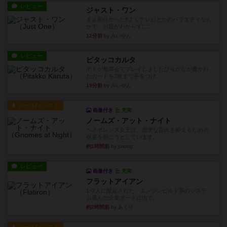
レビュー
ジャスト・ワン
まぁ面白かった‼️よくテレビとかのバラエティなん
かで、お題がわからずに...
12分前
by みいやん
レビュー
ピタッコカルタ
ボドゲ相席会でプレイしましたひらがなが書かれ
たカードを2枚まで手をつけ...
19分前
by みいやん
ルール/インスト
画像付き
充実
ノームズ・アット・ナイト
ベネボレンス女王は、忠実な臣民を称えるための
祝宴を開こうとしています。...
約1時間前
by jurong
レビュー
画像付き
充実
フラットアイアン
1~2人に限定された、エンジンビルド系のシステ
ム選んだ企業ボードに街で...
約2時間前
by あくり