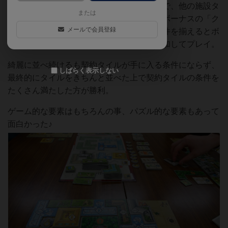
設タイルは用地タイルからはみ出ては駄目で、他の施設タ
または
イルと重なっても駄目。きちんと埋めるとボーナスの「ク
メールで会員登録
マの銅像」が貰え、今回は上級ルールで条件を揃えるとボ
ーナスとしてもらえる「契約タイル」も追加してプレイ。
綺麗に並べ続けるも契約タイルが手に入る条件にならず、
しばらく表示しない
最終的にタイルをきちんと並べた上で契約タイルの条件を
たくさん満たした方が勝利。
ゲーム的な要素はもちろんの事、パズル的な要素もあって
面白かった♪