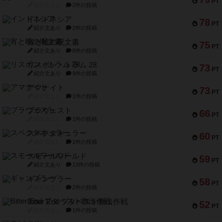
PT
紹介文なし
2件の投稿
インドネシア
78
PT
紹介文あり
2件の投稿
宵と暁の呪文書
75
PT
紹介文あり
8件の投稿
リスボン・トラム 28
73
PT
紹介文あり
9件の投稿
アマナイト
73
PT
紹介文なし
1件の投稿
ブラヴェスト
66
PT
紹介文なし
1件の投稿
スペクタキュラー
60
PT
紹介文なし
1件の投稿
スモールワールド
59
PT
紹介文あり
13件の投稿
ギャンブラー
58
PT
紹介文なし
2件の投稿
Bitter End ブタペスト救出作戦
52
PT
紹介文なし
1件の投稿