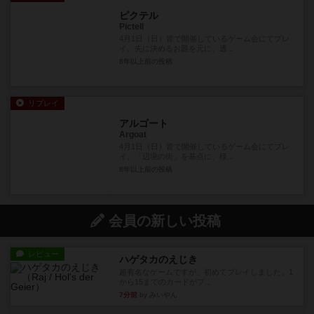
ピクテル
Pictell
4月1日（日）皆で開催しているゲーム会にてプレ
イ。先に決めるお題を元に、透...
8年以上前
の投稿
リプレイ
アルゴート
Argoat
4月1日（日）皆で開催しているゲーム会にてプレ
イ。「辺境の街」を基点に、様...
8年以上前
の投稿
会員の新しい投稿
レビュー
ハゲタカのえじき
超有名なゲームですが、初めてプレイしました。1
から15までのカードがプ...
7分前
by みいやん