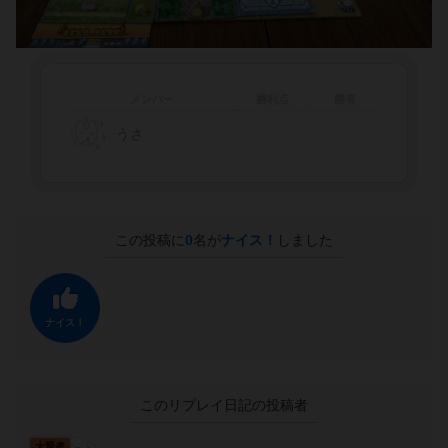
メンバー
勝利点
勝者
うさ
この投稿に
0
名が
ナイス！
しました
ナイス！
このリプレイ日記の投稿者
大賢者