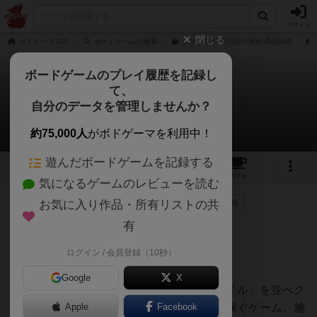
ログイン
閉じる
ボドゲーマTOP
ボードゲームの検索
クマ牧場 日本語版の通販/商品詳細
ボードゲームのプレイ履歴を記録し
て、
クマ牧場 / ベアパーク
自分のデータを管理しませんか？
うさのリプレイ日記（2018年4月2日）
約75,000人
がボドゲーマを利用中！
遊んだボードゲームを記録する
14
30
141
トップ
画像
動画
レビュー
カフェ
気になるゲームのレビューを読む
お気に入り作品・所有リストの共
204名
が参考
0名
がナイス
0
8年以上前
有
4月1日（日）
ログイン / 会員登録（10秒）
皆で開催しているゲーム会にてプレイ。
Google
X
「用地タイル」の上へ様々な形の「施設タイル」を並べク
マ（コアラもいたり笑）牧場を作り得点を稼ぐゲーム。施
Apple
Facebook