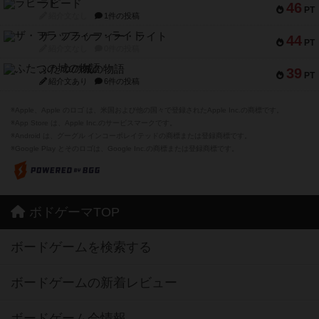
ラピード
46
PT
紹介文なし
1件の投稿
ザ・フラッフィー・ライト
44
PT
紹介文なし
0件の投稿
ふたつの城の物語
39
PT
紹介文あり
6件の投稿
※Apple、Apple のロゴ は、米国および他の国々で登録されたApple Inc.の商標です。
※App Store は、Apple Inc.のサービスマークです。
※Android は、グーグル インコーポレイテッドの商標または登録商標です。
※Google Play とそのロゴは、Google Inc.の商標または登録商標です。
ボドゲーマTOP
ボードゲームを検索する
ボードゲームの新着レビュー
ボードゲーム会情報