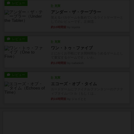
レビュー
充実
アンダー・ザ・テーブラー
笑えるバカゲームを集めているライトゲーマーと
してのレビューです。正体隠...
約10時間前
by toyota
レビュー
充実
ワン・トゥ・ファイブ
とにかくお手軽にすき間時間をうめるゲームとし
て重宝するゲームです。いわ...
約12時間前
by nabekoh
レビュー
充実
エコーズ・オブ・タイム
カードゲームにファイナルファンタジーのアクテ
ィブタイムバトル（もしくは...
約16時間前
by ジェイとと