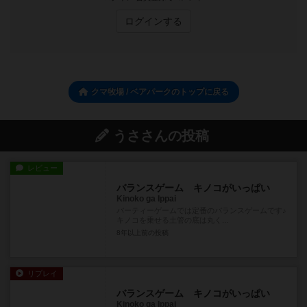
ログインする
クマ牧場 / ベアパークのトップに戻る
うささんの投稿
レビュー
バランスゲーム キノコがいっぱい
Kinoko ga Ippai
パーティーゲームでは定番のバランスゲームです♪
キノコを乗せる土管の底は丸く...
8年以上前
の投稿
リプレイ
バランスゲーム キノコがいっぱい
Kinoko ga Ippai