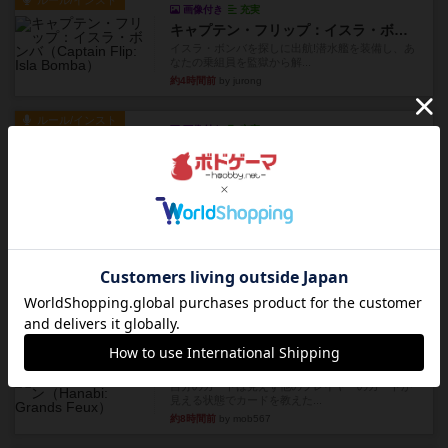
ルール/インスト
画像付き
充実
キャプテン・フリップ：イスラ・ボンバ
イスラ・ボンバを探しに出航!潜水艦を装備し、あ
なたの乗組員を監獄から解...
約4時間前
by jurong
ルール/インスト
画像付き
充実
トランスオリエント・エクスプレス
乗客の皆様、トランスオリエント・エクスプレス
にご乗車ありがとうございま...
約5時間前
by jurong
レビュー
画像付き
充実
フラットアイアン
世界に浸れる度 ☆☆☆☆★楽しさ ☆☆☆☆★
タイパ ☆☆☆☆☆マンハッ...
約6時間前
by DKnewyork
レビュー
花火：スターマイン
自分のカードは見えず他のプレイヤーのカードが
見える状態でカードを教えた...
約8時間前
by mob567