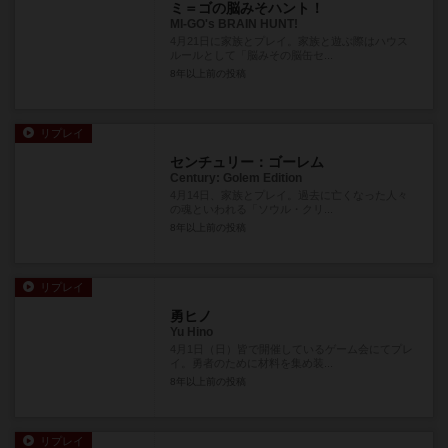
ミ＝ゴの脳みそハント！
MI-GO's BRAIN HUNT!
4月21日に家族とプレイ。家族と遊ぶ際はハウス
ルールとして「脳みその脳缶セ...
8年以上前
の投稿
リプレイ
センチュリー：ゴーレム
Century: Golem Edition
4月14日、家族とプレイ。過去に亡くなった人々
の魂といわれる「ソウル・クリ...
8年以上前
の投稿
リプレイ
勇ヒノ
Yu Hino
4月1日（日）皆で開催しているゲーム会にてプレ
イ。勇者のために材料を集め装...
8年以上前
の投稿
リプレイ