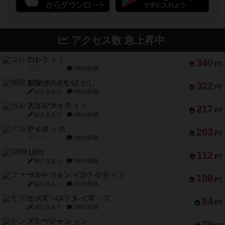
アクセス数 急上昇中
コレクト！
340
PT
紹介文なし
1件の投稿
無限まちがいさがし
322
PT
紹介文あり
2件の投稿
ガルフストライク
217
PT
紹介文あり
1件の投稿
クルティボ
203
PT
紹介文なし
1件の投稿
1809
112
PT
紹介文あり
1件の投稿
ファースト・イン・フライト
108
PT
紹介文あり
3件の投稿
モズビ－ズ・レイダ－ズ
94
PT
紹介文あり
1件の投稿
テンプテーション
79