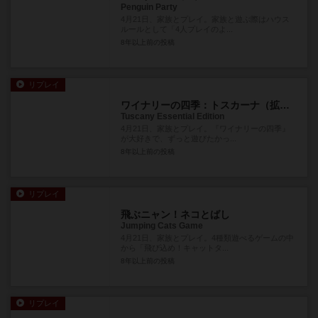
Penguin Party
4月21日、家族とプレイ。家族と遊ぶ際はハウス
ルールとして「4人プレイのよ...
8年以上前
の投稿
リプレイ
ワイナリーの四季：トスカーナ（拡張）
Tuscany Essential Edition
4月21日、家族とプレイ。『ワイナリーの四季』
が大好きで、ずっと遊びたかっ...
8年以上前
の投稿
リプレイ
飛ぶニャン！ネコとばし
Jumping Cats Game
4月21日、家族とプレイ。4種類遊べるゲームの中
から「飛び込め！キャットタ...
8年以上前
の投稿
リプレイ