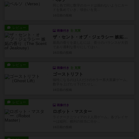
同じ色で同じ数字のカードは揃わないようにカー
ドを集めていき、頃合いを見...
16日前
の投稿
レビュー
画像付き
充実
ザ・セント・オブ・ジェラシー 嫉妬の香り
最高の香りを楽しむには、香りのバランスが大切
であり過剰な香りにしてはい...
16日前
の投稿
レビュー
画像付き
充実
ゴーストリフト
犠牲になるのは1人だけのホラー系大富豪ゲーム。
数字を上げたり下げたりし...
16日前
の投稿
レビュー
画像付き
ロボット・マスター
ライナークニツィアの２人用ゲーム。各プレイヤ
ーは縦列、横列の担当に分か...
16日前
の投稿