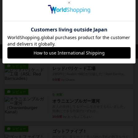
レビュー
画像付き
キーラルゴ
10日間で1番お金を稼いだプレイヤーが勝ちだ
が、お金を稼ぐのは簡単なこ...
20日前
の投稿
会員の新しい投稿
レビュー
レッドバリケ－ド工場
1989年にAvalon Hill社が出版した『Red Barrica...
5分前
by Chaco
レビュー
充実
オラニエンブルガー運河
友人の所持してるゲームをさせてもらいました。
順番にできる作業のいずれか...
30分前
by おっちょこちょい
レビュー
ゴットファイブ！
自分の前に背を向けて並ぶ5枚の手札の数字を当て