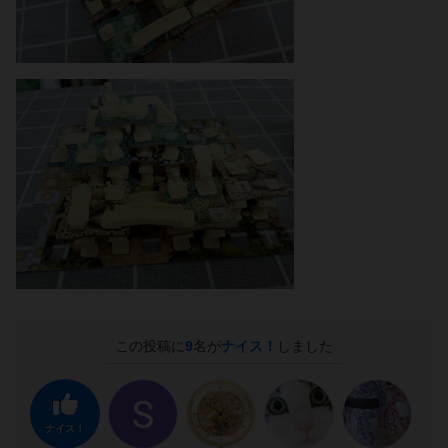
この投稿に
9
名が
ナイス！
しました
ナイス！