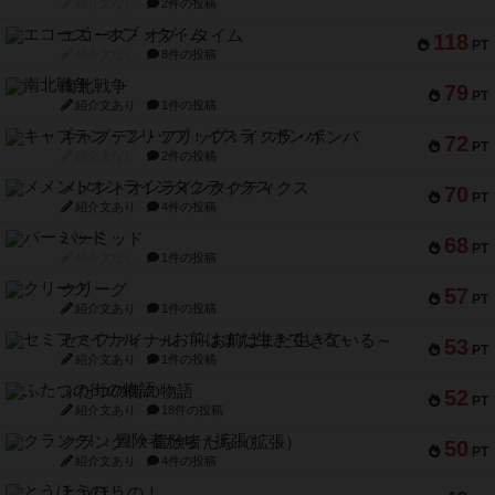
紹介文なし
2件の投稿
エコーズ・オブ・タイム
118
PT
紹介文なし
8件の投稿
南北戦争
79
PT
紹介文あり
1件の投稿
キャプテン・フリップ：イスラ・ボンバ
72
PT
紹介文なし
2件の投稿
メメントオンラインタクティクス
70
PT
紹介文あり
4件の投稿
パーミッド
68
PT
紹介文なし
1件の投稿
クリーグ
57
PT
紹介文あり
1件の投稿
セミファイナル ～お前はまだ生きている～
53
PT
紹介文あり
1件の投稿
ふたつの街の物語
52
PT
紹介文あり
18件の投稿
クランク! ：冒険者たち（拡張）
50
PT
紹介文あり
4件の投稿
とうほうの！