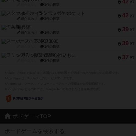
42
PT
紹介文なし
1件の投稿
スターマイン・ラミー ポケット
42
PT
紹介文あり
2件の投稿
海兵隊
39
PT
紹介文あり
1件の投稿
スーパーストア3000
39
PT
紹介文なし
1件の投稿
フリップ７：復讐心とともに
37
PT
紹介文なし
2件の投稿
※Apple、Apple のロゴ は、米国および他の国々で登録されたApple Inc.の商標です。
※App Store は、Apple Inc.のサービスマークです。
※Android は、グーグル インコーポレイテッドの商標または登録商標です。
※Google Play とそのロゴは、Google Inc.の商標または登録商標です。
ボドゲーマTOP
ボードゲームを検索する