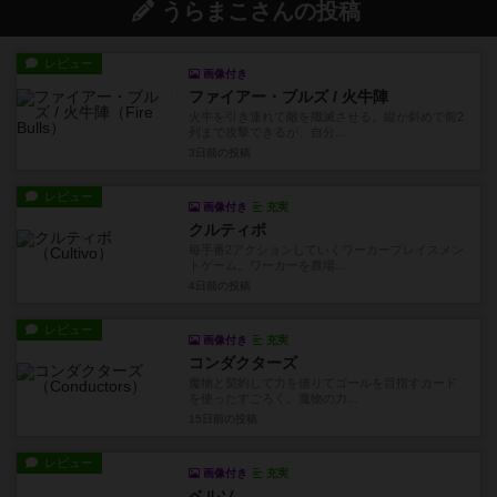
うらまこさんの投稿
レビュー
画像付き
ファイアー・ブルズ / 火牛陣
火牛を引き連れて敵を殲滅させる。縦か斜めで前2
列まで攻撃できるが、自分...
3日前
の投稿
レビュー
画像付き
充実
クルティボ
毎手番2アクションしていくワーカープレイスメン
トゲーム。ワーカーを農場...
4日前
の投稿
レビュー
画像付き
充実
コンダクターズ
魔物と契約して力を借りてゴールを目指すカード
を使ったすごろく。魔物の力...
15日前
の投稿
レビュー
画像付き
充実
ベルソ