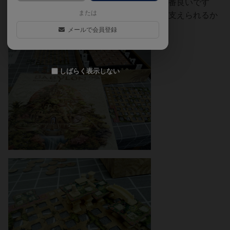
タイルはしっかりと4本の柱で支えるのが一番良いです
または
が、たまに手抜きで3本で支えてもタイルは支えられるか
ら違法建設も適度にするのが良い。
メールで会員登録
しばらく表示しない