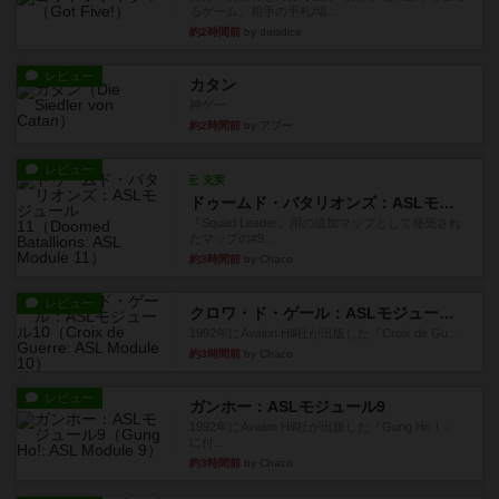
るゲーム。相手の手札/場...
約2時間前
by daisdice
レビュー
カタン
神ゲー
約2時間前
by アプー
レビュー
充実
ドゥームド・バタリオンズ：ASLモジュール11
『Squad Leader』用の追加マップとして発売され
たマップの#9...
約3時間前
by Chaco
レビュー
クロワ・ド・ゲール：ASLモジュール10
1992年にAvalon Hill社が出版した『Croix de Gu...
約3時間前
by Chaco
レビュー
ガンホー：ASLモジュール9
1992年にAvalon Hill社が出版した『Gung Ho！』
に付...
約3時間前
by Chaco