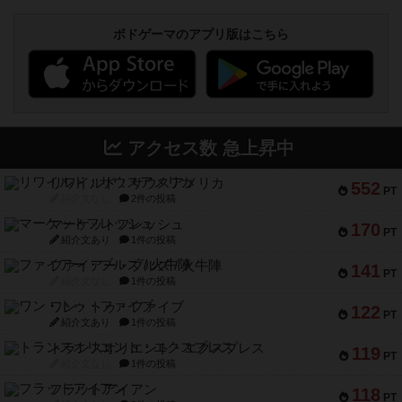
ボドゲーマのアプリ版はこちら
アクセス数 急上昇中
リワイルド：サウスアメリカ
552
PT
紹介文なし
2件の投稿
マーケットフレッシュ
170
PT
紹介文あり
1件の投稿
ファイアー・ブルズ / 火牛陣
141
PT
紹介文なし
1件の投稿
ワン・トゥ・ファイブ
122
PT
紹介文あり
1件の投稿
トランスオリエント・エクスプレス
119
PT
紹介文なし
1件の投稿
フラットアイアン
118
PT