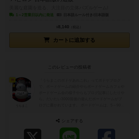
美麗な庭園を造る、大注目の立体パズルゲーム!
1～2営業日以内に発送
日本語ルール付き/日本語版
8,140
¥
（税込）
カートに追加する
このレビューの投稿者
『うらまこのボドゲあれこれ』ってボドゲブログ
神
で、ボードゲームの紹介やらボードゲームカフェや
ボードゲーム会の様子やらもブログ記事にしたりや
ら。だいたい3000前後の遊んだボードゲームがブ
ログに書かれています。 ボードゲームは、5～90分
うらまこ
ぐらいが好みでトリックテイキングゲーム...
シェアする