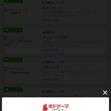
レビュー
画像付き
充実
ラインイット
うまく昇順か降順にカードを並べていき、タイミ
ングよく同じ色を3枚並べた...
16日前
の投稿
レビュー
画像付き
メッシーナ1347
黒死病に立ち向かうべく立ち上がったプレイヤー
達。火消しをしながら人々を...
17日前
の投稿
レビュー
画像付き
充実
パラメント
暫定トリック勝者が発生するビッド式のトリック
テイキングゲーム。1は7、...
17日前
の投稿
レビュー
画像付き
充実
サイレントガーディアンズ
協力型のトリックテイキングゲームで、すべての
トリックで指定された条件に...
18日前
の投稿