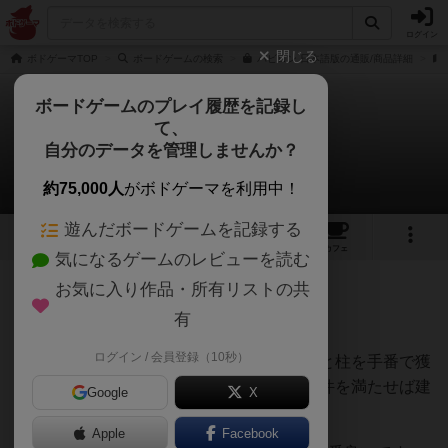
ログイン
閉じる
ボドゲーマTOP
ボードゲームの検索
バビロン 日本語版の通販/商品詳細
ボードゲームのプレイ履歴を記録し
て、
バビロン
自分のデータを管理しませんか？
うらまこさんのレビュー
約75,000人
がボドゲーマを利用中！
遊んだボードゲームを記録する
5
10
45
トップ
画像
動画
レビュー
カフェ
気になるゲームのレビューを読む
お気に入り作品・所有リストの共
1165名
9名
0
1年以上前
有
ログイン / 会員登録（10秒）
空中庭園を建築していくゲームで、タイルと柱を手番で獲
得して建築し、噴水や橋、階段に石像も条件を満たせば建
Google
X
築できます。
Apple
Facebook