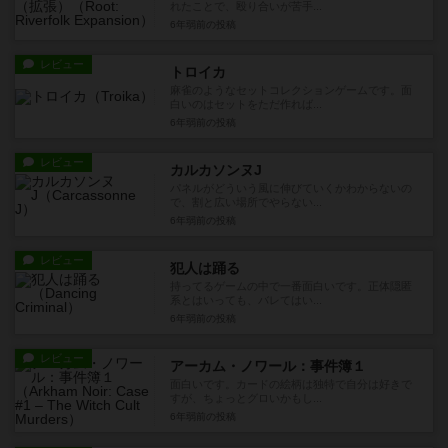
れたことで、殴り合いが苦手...
6年弱前
の投稿
レビュー
トロイカ
麻雀のようなセットコレクションゲームです。面
白いのはセットをただ作れば...
6年弱前
の投稿
レビュー
カルカソンヌJ
パネルがどういう風に伸びていくかわからないの
で、割と広い場所でやらない...
6年弱前
の投稿
レビュー
犯人は踊る
持ってるゲームの中で一番面白いです。正体隠匿
系とはいっても、バレてはい...
6年弱前
の投稿
レビュー
アーカム・ノワール：事件簿１
面白いです。カードの絵柄は独特で自分は好きで
すが、ちょっとグロいかもし...
6年弱前
の投稿