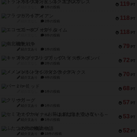
トランスオリエント・エクスプレス
119
PT
紹介文なし
1件の投稿
フラットアイアン
118
PT
紹介文なし
2件の投稿
エコーズ・オブ・タイム
118
PT
紹介文なし
8件の投稿
南北戦争
79
PT
紹介文あり
1件の投稿
キャプテン・フリップ：イスラ・ボンバ
72
PT
紹介文なし
2件の投稿
メメントオンラインタクティクス
70
PT
紹介文あり
4件の投稿
パーミッド
68
PT
紹介文なし
1件の投稿
クリーグ
57
PT
紹介文あり
1件の投稿
セミファイナル ～お前はまだ生きている～
53
PT
紹介文あり
1件の投稿
ふたつの街の物語
52
PT
紹介文あり
18件の投稿