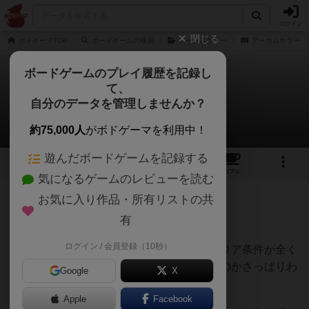
ログイン
閉じる
ボドゲーマTOP
ボードゲームの検索
アーカムホラー
アーカムホラー：
ボードゲームのプレイ履歴を記録し
て、
アーカムホラー：３版
自分のデータを管理しませんか？
塩さんのレビュー
約75,000人
がボドゲーマを利用中！
遊んだボードゲームを記録する
5
3
17
トップ
画像
動画
レビュー
カフェ
気になるゲームのレビューを読む
お気に入り作品・所有リストの共
834名
1名
0
6年弱前
有
ログイン / 会員登録（10秒）
間違いなく面白いです。始めたときにはクリア条件が全く
わからず、一体この先何が待ち受けているのかさっぱりわ
Google
X
からないのでワクワクします。
Apple
Facebook