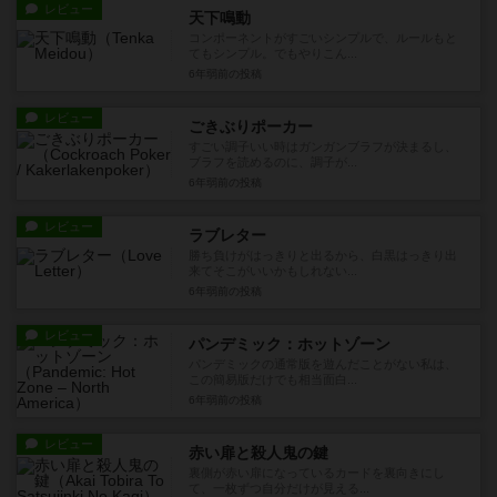
レビュー
天下鳴動
コンポーネントがすごいシンプルで、ルールもと
てもシンプル。でもやりこん...
6年弱前
の投稿
レビュー
ごきぶりポーカー
すごい調子いい時はガンガンブラフが決まるし、
ブラフを読めるのに、調子が...
6年弱前
の投稿
レビュー
ラブレター
勝ち負けがはっきりと出るから、白黒はっきり出
来てそこがいいかもしれない...
6年弱前
の投稿
レビュー
パンデミック：ホットゾーン
パンデミックの通常版を遊んだことがない私は、
この簡易版だけでも相当面白...
6年弱前
の投稿
レビュー
赤い扉と殺人鬼の鍵
裏側が赤い扉になっているカードを裏向きにし
て、一枚ずつ自分だけが見える...