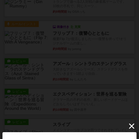
トランプで遊べる2人対戦の麻雀風ゲームです。
10枚の手札で、同じスーツ...
約9時間前
by OSAっち
ルール/インスト
画像付き
充実
フリップ７：復讐心とともに
概要Flip 7が復活しました――復讐を伴って!オリ
ジナルゲームの楽し...
約9時間前
by jurong
レビュー
アズール：シントラのステンドグラス
大好きなアズールシリーズ。ステンドグラスを作
っていきます✨1部より自由...
約10時間前
by しんたろ
レビュー
エクスペディション：世界を巡る冒険
クラマー氏の不朽の名作。新しいボードゲームほ
どおもしろいはず？いいえ。...
約10時間前
by 田中昌平
レビュー
スライプ
メインコマ一つサブコマ四つでそれぞれプレイし
ます。動かし方はコマか壁に...