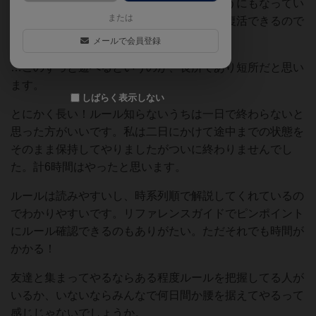
絶望的な状況もある程度なんとかできるようにもなってい
または
て、また探索者が死亡しても他の探索者で復活できるので
ずっと遊べます。
メールで会員登録
…このずっと遊べるというのが、長所であり短所だと思い
ます。
しばらく表示しない
とにかく長い！ルール知らないうちは一日で終わらないと
思った方がいいです。私は二日にかけて途中までの状態を
そのまま保持してやりましたがついに終わりませんでし
た。計6時間はやったと思います。
ルールは読みやすいし、時系列順で解説してくれているの
でわかりやすいです。リファレンスガイドでピンポイント
にルール確認できるのもありがたい。ただそれでも時間が
かかる！
友達と集まってやるならある程度ルールを把握してる人が
いるか、いないならみんなで何日間か腰を据えてやるって
感じじゃないでしょうか。