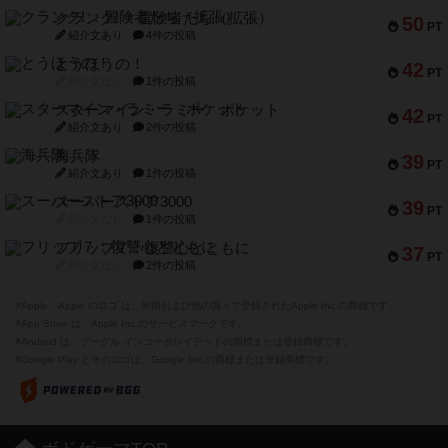
クランク! ：冒険者たち（拡張）
50
PT
紹介文あり
4件の投稿
とうほうの！
42
PT
紹介文なし
1件の投稿
スターマイン・ラミー ポケット
42
PT
紹介文あり
2件の投稿
海兵隊
39
PT
紹介文あり
1件の投稿
スーパーストア3000
39
PT
紹介文なし
1件の投稿
フリップ７：復讐心とともに
37
PT
紹介文なし
2件の投稿
※Apple、Apple のロゴ は、米国および他の国々で登録されたApple Inc.の商標です。
※App Store は、Apple Inc.のサービスマークです。
※Android は、グーグル インコーポレイテッドの商標または登録商標です。
※Google Play とそのロゴは、Google Inc.の商標または登録商標です。