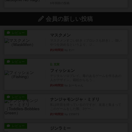
6年弱前
の投稿
会員の新しい投稿
レビュー
マスクメン
マスクメンすごい好き（プロレスも好き）。強い
やつを決めるというより、ジ...
約2時間前
by わー
レビュー
充実
フィッシェン
デジタルソロプレイ。毒のあるゲームを作るあの
人がデザイン。箱絵からもう...
約4時間前
by おーちゃん
レビュー
ナンジャモンジャ・ミドリ
私は吃音を持っているのですが、友達と集まって
このゲームをした際、3ゲー...
約7時間前
by 155973
レビュー
ジンラミー