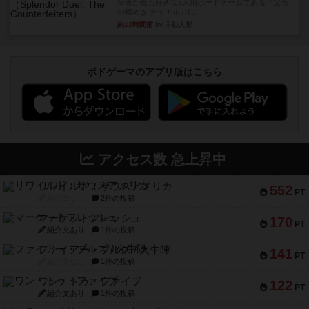
筆者が最も好きな2人用ボードゲームである『宝石
の煌めき デュエル』に、...
約12時間前
by 手動人形
ボドゲーマのアプリ版はこちら
アクセス数 急上昇中
リワイルド：サウスアメリカ
552
PT
紹介文なし
2件の投稿
マーケットフレッシュ
170
PT
紹介文あり
1件の投稿
ファイアー・ブルズ / 火牛陣
141
PT
紹介文なし
1件の投稿
ワン・トゥ・ファイブ
122
PT
紹介文あり
1件の投稿