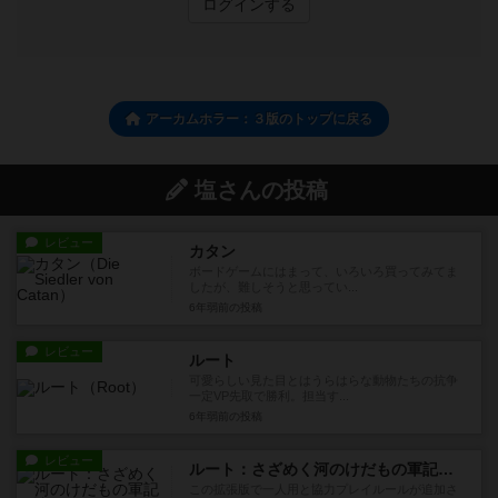
ログインする
アーカムホラー：３版のトップに戻る
塩さんの投稿
レビュー
カタン
ボードゲームにはまって、いろいろ買ってみてま
したが、難しそうと思ってい...
6年弱前
の投稿
レビュー
ルート
可愛らしい見た目とはうらはらな動物たちの抗争
一定VP先取で勝利。担当す...
6年弱前
の投稿
レビュー
ルート：さざめく河のけだもの軍記（拡張）
この拡張版で一人用と協力プレイルールが追加さ