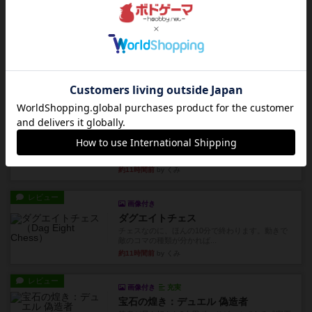
約11時間前
by くみ
リプレイ
画像付き
リーダーズ
久しぶりに取り出してプレイ。詰めきれなかっ
た…であっさり追い込まれて負...
約11時間前
by くみ
リプレイ
画像付き
ブリックス
久しぶりに取り出してプレイ。記号担当と色担当
に分かれてプレイ。あかんか...
約11時間前
by くみ
レビュー
画像付き
ダグエイトチェス
チェスなのに、ほんの10分で終わります。動きで
敵のコマの種類が分かれば...
約11時間前
by くみ
レビュー
画像付き
充実
宝石の煌き：デュエル 偽造者