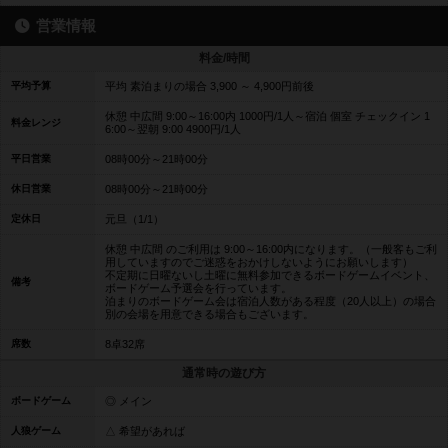
営業情報
料金/時間
平均予算
平均 素泊まりの場合 3,900 ～ 4,900円前後
休憩 中広間 9:00～16:00内 1000円/1人～宿泊 個室 チェックイン 1
料金レンジ
6:00～翌朝 9:00 4900円/1人
平日営業
08時00分～21時00分
休日営業
08時00分～21時00分
定休日
元旦（1/1）
休憩 中広間 のご利用は 9:00～16:00内になります。（一般客もご利
用していますのでご迷惑をおかけしないようにお願いします）
不定期に日曜ないし土曜に無料参加できるボードゲームイベント、
備考
ボードゲーム予選会を行っています。
泊まりのボードゲーム会は宿泊人数がある程度（20人以上）の場合
別の会場を用意できる場合もございます。
席数
8卓32席
通常時の遊び方
ボードゲーム
◎ メイン
人狼ゲーム
△ 希望があれば