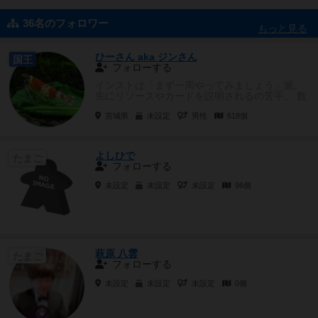
36名のフォロワー
もっと見る
ひーさん aka ジンさん
国王
フォローする
インストは「まず一周やってみましょう」派。
先にリソースやカードを説明されるの苦手。 数
字だけのカードを遊ぶゲーム...
宮城県
未設定
男性
618個
よしひで
たまご
フォローする
未設定
未設定
未設定
96個
萩原 八雲
たまご
フォローする
未設定
未設定
未設定
0個