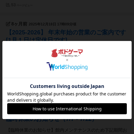
53
ページビュー
8ヶ月前
2025年12月18日 17時09分頃
【2025-2026】 年末年始の営業のご案内です
[1月１日は定休日です]
年末年始営業のご案内2025年も当館をご利用いただき誠にあ
りがとうございました。【年末年始の営業のご案内です】１
２月３０日(火)０８：００～２１：００通常営業１２月３１
日(水)０８：００～２１：００宿泊不可０１月０１日
(木) [定休日] 終日休業０１月０２日(金)０８：００～２
１：０...
66
ページビュー
約1年前
2025年06月23日 08時12分頃
臨時休業のお知らせ（7/7 - 7/12）
【臨時休業のお知らせ】館内メンテナンスのため下記期間お