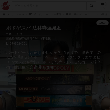
ログイン
ボドゲーマTOP
ボードゲームカフェ/店舗
富山県のボードゲームカフェ/店舗
ボドゲスパ 法林寺温泉♨
〒939-1626
富山県南砺市法林寺4944（
地図
）
0763524251
ボードゲーム合宿しませんか？ 泊まりで、徹夜で、み
んなで和気藹々ボードゲームってワクワクしますよね
♬ ✩大人の修学旅行 ボドゲ合宿・TRPG合宿・人狼合
宿・健康麻雀合宿 承ります！