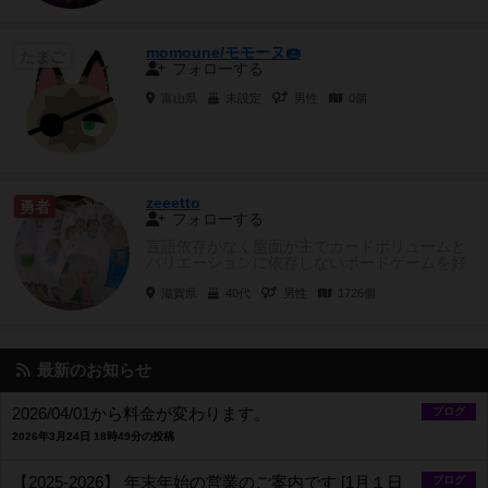
momoune/モモーヌ🍩
たまご
フォローする
富山県
未設定
男性
0個
zeeetto
勇者
フォローする
言語依存がなく盤面が主でカードボリュームと
バリエーションに依存しないボードゲームを好
みます。地元の学童保育でアナロ...
滋賀県
40代
男性
1726個
最新のお知らせ
2026/04/01から料金が変わります。
ブログ
2026年3月24日 18時49分の投稿
【2025-2026】 年末年始の営業のご案内です [1月１日
ブログ