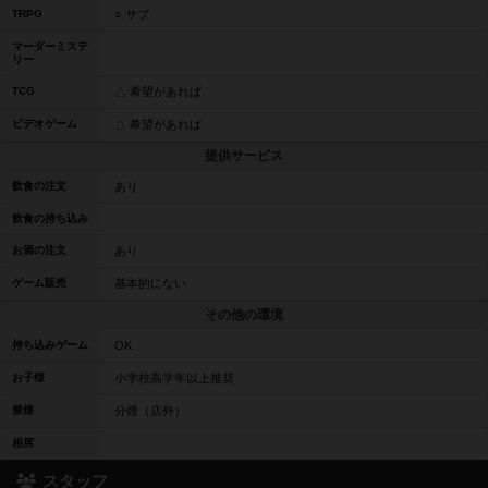
TRPG
○ サブ
マーダーミステ
リー
TCG
△ 希望があれば
ビデオゲーム
△ 希望があれば
提供サービス
飲食の注文
あり
飲食の持ち込み
お酒の注文
あり
ゲーム販売
基本的にない
その他の環境
持ち込みゲーム
OK
お子様
小学校高学年以上推奨
禁煙
分煙（店外）
相席
スタッフ