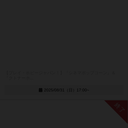
【プレイ・ホビージャパン！】『シネマポップコーン』＆
『クトナーホ...
2025/08/31（日）17:00~
終了