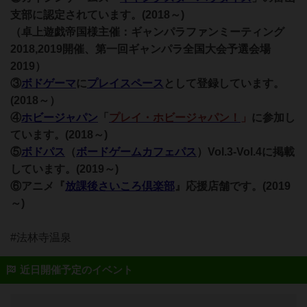
支部に認定されています。(2018～)
（卓上遊戯帝国様主催：ギャンパラファンミーティング
2018,2019開催、第一回ギャンパラ全
国大会予選会場
2019）
③
ボドゲーマ
に
プレイスペース
として登録しています。
(2018～）
④
ホビージャパン
「
プレイ・ホビージャパン！
」
に参加し
ています。(2018～)
⑤
ボドパス
（
ボードゲームカフェパス
）Vol.3-Vol.4に掲載
しています。(2019～)
⑥アニメ『
放課後さいころ倶楽部
』応援店舗です。(2019
～)
#法林寺温泉
近日開催予定のイベント