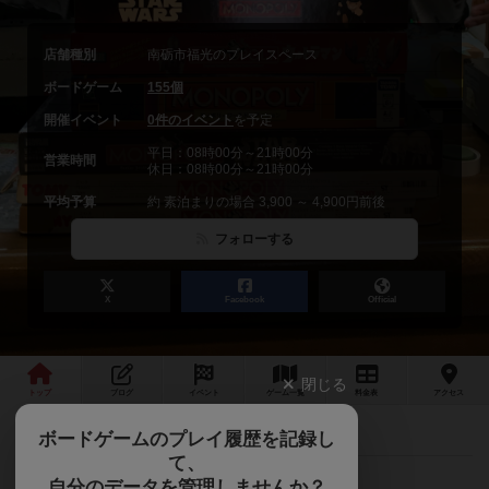
店舗種別
南砺市福光のプレイスペース
ボードゲーム
155個
開催イベント
0件のイベント
を予定
平日：08時00分～21時00分
営業時間
休日：08時00分～21時00分
平均予算
約 素泊まりの場合 3,900 ～ 4,900円前後
フォローする
X
Facebook
Official
閉じる
トップ
ブログ
イベント
ゲーム
一覧
料金
表
アクセス
2026/04/01から料金が変わります。
最新情報
ボードゲームのプレイ履歴を記録し
て、
自分のデータを管理しませんか？
【法林寺温泉】