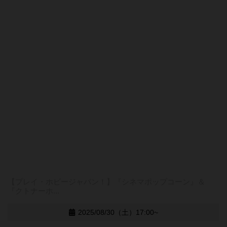
【プレイ・ホビージャパン！】『シネマポップコーン』＆
『クトナーホ...
2025/08/30（土）17:00~