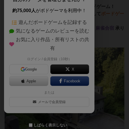
源泉かけながし
の
天然温泉
♨
に入って
ボードゲーム！
約75,000人
がボドゲーマを利用中！
気の合う仲間とお酒を酌み交わし、夜を徹して
ボードゲー
ム
・
TRPG
・
人狼
・
麻雀
合宿
しませんか？
遊んだボードゲームを記録する
ボードゲーム合宿
・
TRPG合宿
・
人狼合宿
・
麻雀合宿
承り
気になるゲームのレビューを読む
ます！
お気に入り作品・所有リストの共
有
ログイン / 会員登録（10秒）
Google
X
Apple
Facebook
または
メールで会員登録
しばらく表示しない