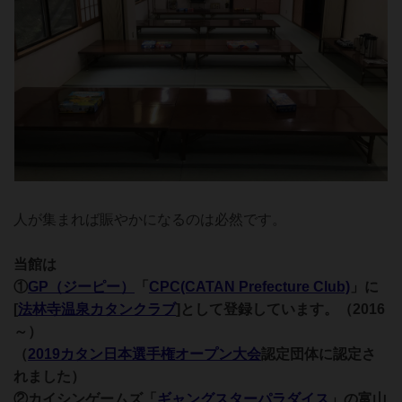
人が集まれば賑やかになるのは必然です。
当館は
①
GP（ジーピー）
「
CPC(CATAN Prefecture Club)
」に
[
法林寺温泉カタンクラブ
]として登録しています。（2016
～）
（
2019カタン日本選手権オープン大会
認定団体に認定さ
れました）
②カイシンゲームズ「
ギャングスターパラダイス
」の富山