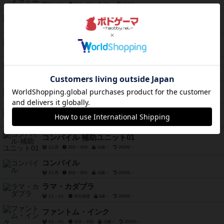
3人～5人
15分～30分
8歳～
2025年～
ザ・サードマン
3人～4人
10分～20分
8歳～
2025年～
チートホッパー
2人～4人
20分～40分
8歳～
2025年～
小さな宝もの
2人～5人
15分～20分
5歳～
2025年～
シジジー
3人～6人
15分前後
6歳～
2025年～
ぬすっとキャット
3人～6人
15分前後
6歳～
2025年～
コンパイル 補助ユニット01
2人用
20分～30分
14歳～
2024年～
コンパイル
2人用
20分～30分
14歳～
2024年～
ラマ・カダブラ
2人～6人
20分前後
8歳～
2024年～
ファントム・インク
4人～8人
10分～15分
13歳～
2022年～