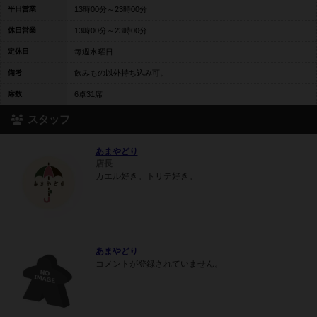
平日営業
13時00分～23時00分
休日営業
13時00分～23時00分
定休日
毎週水曜日
備考
飲みもの以外持ち込み可。
席数
6卓31席
スタッフ
あまやどり
店長
カエル好き。トリテ好き。
あまやどり
コメントが登録されていません。