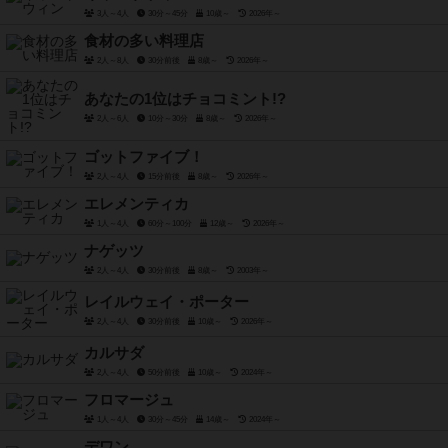
3人～4人
30分～45分
10歳～
2026年～
食材の多い料理店
2人～8人
30分前後
8歳～
2026年～
あなたの1位はチョコミント!?
2人～6人
10分～30分
8歳～
2026年～
ゴットファイブ！
2人～4人
15分前後
8歳～
2026年～
エレメンティカ
1人～4人
60分～100分
12歳～
2026年～
ナゲッツ
2人～4人
30分前後
8歳～
2003年～
レイルウェイ・ポーター
2人～4人
30分前後
10歳～
2026年～
カルサダ
2人～4人
50分前後
10歳～
2024年～
フロマージュ
1人～4人
30分～45分
14歳～
2024年～
デワン