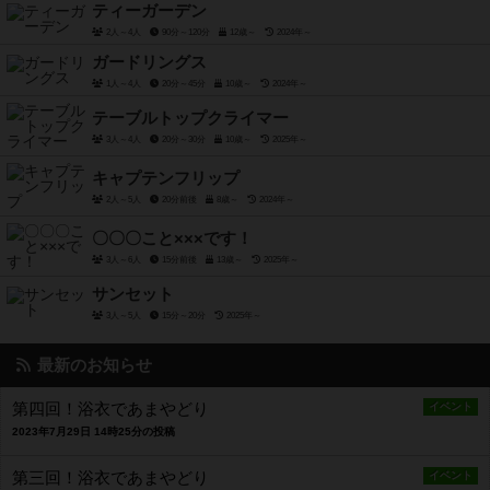
ティーガーデン
2人～4人
90分～120分
12歳～
2024年～
ガードリングス
1人～4人
20分～45分
10歳～
2024年～
テーブルトップクライマー
3人～4人
20分～30分
10歳～
2025年～
キャプテンフリップ
2人～5人
20分前後
8歳～
2024年～
〇〇〇こと×××です！
3人～6人
15分前後
13歳～
2025年～
サンセット
3人～5人
15分～20分
2025年～
最新のお知らせ
第四回！浴衣であまやどり
イベント
2023年7月29日 14時25分の投稿
第三回！浴衣であまやどり
イベント