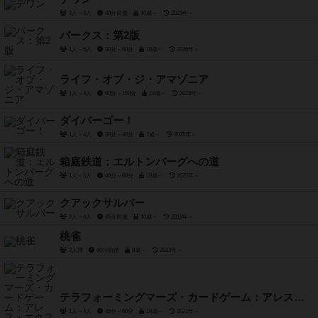
2人～4人
40分前後
10歳～
2025年～
パークス：第2版
1人～5人
30分～60分
10歳～
2025年～
ライフ・オブ・ジ・アマゾニア
1人～4人
60分～150分
14歳～
2023年～
ダイバーゴー！
1人～4人
20分～40分
7歳～
2025年～
箱庭鉄道：エルトンバーグへの道
1人～5人
40分～60分
13歳～
2025年～
クアックサルバー
2人～4人
45分前後
10歳～
2018年～
桃雀
2人用
40分前後
8歳～
2023年～
テラフォーミングマーズ・カードゲーム：アレス・エクスペディション
1人～4人
45分～60分
14歳～
2021年～