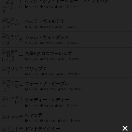
キング・オブ・トーキョー：マインドバグ
2人～6人
30分前後
8歳～
2025年～
ハステ・ヴォルテ？
3人～8人
30分前後
8歳～
1997年～
シャル・ウィ・ダンス
2人～4人
20分前後
8歳～
2025年～
合体!!クロスゴーレムズ
2人～4人
20分～30分
8歳～
2025年～
フリップ７
3人～18人
20分前後
8歳～
2024年～
フォー・ザ・ピープル
2人～5人
30分～60分
10歳～
2025年～
シェディー・レディー
2人～6人
15分前後
6歳～
2025年～
キャッテ
3人～4人
20分～30分
10歳～
2025年～
ドントテイクミー