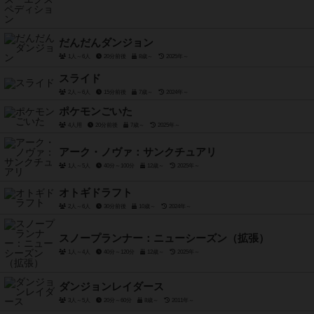
だんだんダンジョン
1人～6人
20分前後
8歳～
2025年～
スライド
2人～6人
15分前後
7歳～
2024年～
ポケモンごいた
4人用
20分前後
7歳～
2025年～
アーク・ノヴァ：サンクチュアリ
1人～5人
40分～100分
12歳～
2025年～
オトギドラフト
2人～6人
30分前後
10歳～
2024年～
スノープランナー：ニューシーズン（拡張）
1人～4人
40分～120分
12歳～
2025年～
ダンジョンレイダース
3人～5人
20分～60分
8歳～
2011年～