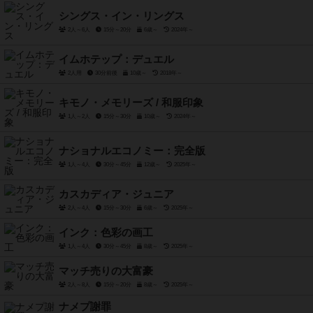
シングス・イン・リングス
2人～6人
15分～20分
6歳～
2024年～
イムホテップ：デュエル
2人用
30分前後
10歳～
2018年～
キモノ・メモリーズ / 和服印象
1人～2人
15分～30分
10歳～
2024年～
ナショナルエコノミー：完全版
1人～4人
30分～45分
12歳～
2025年～
カスカディア・ジュニア
2人～4人
15分～30分
6歳～
2025年～
インク：色彩の画工
1人～4人
30分～45分
8歳～
2025年～
マッチ売りの大富豪
2人～8人
15分～20分
8歳～
2025年～
ナメプ謝罪