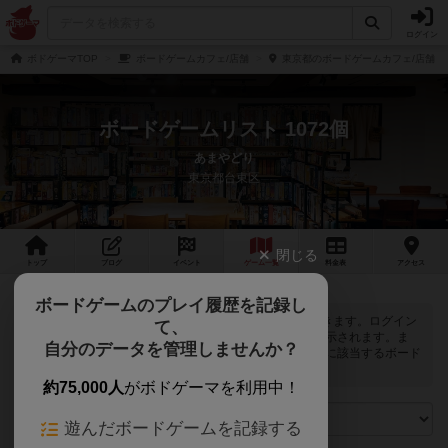
ログイン
ボドゲーマTOP
ボードゲームカフェ/店舗
東京都のボードゲームカフェ/店舗
ボードゲームリスト 1072個
あまやどり
東京都台東区
閉じる
トップ
ブログ
イベント
ゲーム
一覧
料金
表
アクセス
ボードゲームのプレイ履歴を記録し
あまやどりでは
1072
個のボードゲームで遊ぶことができます。ログイン
て、
すると自分のマイボードゲームに登録できるボタンが表示されます。ま
自分のデータを管理しませんか？
た、マイボードゲームの「興味あり」と「お気に入り」に該当するボード
ゲームがピックアップされるようになります。
約75,000人
がボドゲーマを利用中！
遊んだボードゲームを記録する