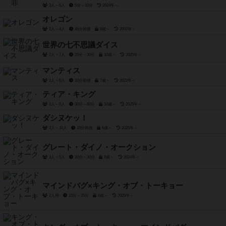
3人～6人
5分～10分
2024年～
オレゴン
2人～4人
45分前後
8歳～
2007年～
世界の七不思議ダイス
2人～7人
25分～30分
10歳～
2025年～
マンティス
2人～6人
10分前後
7歳～
2022年～
ティア・キング
3人～6人
30分～60分
10歳～
2025年～
ダシヌケッ！
2人～10人
10分前後
6歳～
2025年～
グレート・ダイノ・オークション
3人～5人
20分～30分
8歳～
2024年～
マインドバグ×キング・オブ・トーキョー
2人用
15分～25分
8歳～
2025年～