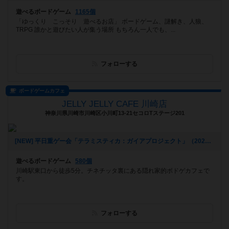
遊べるボードゲーム
1165個
「ゆっくり こっそり 遊べるお店」 ボードゲーム、謎解き、人狼、
TRPG 誰かと遊びたい人が集う場所 もちろん一人でも、...
フォローする
ボードゲームカフェ
JELLY JELLY CAFE 川崎店
神奈川県川崎市川崎区小川町13-21セコロTステージ201
[NEW] 平日重ゲー会「テラミスティカ：ガイアプロジェクト」（2023年01月27日 16時35分）
遊べるボードゲーム
580個
川崎駅東口から徒歩5分。チネチッタ裏にある隠れ家的ボドゲカフェで
す。
フォローする