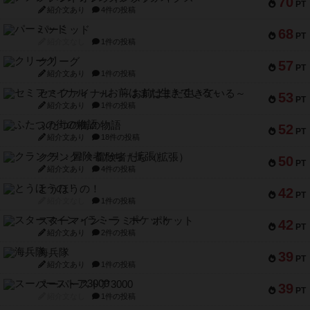
70
PT
紹介文あり
4件の投稿
パーミッド
68
PT
紹介文なし
1件の投稿
クリーグ
57
PT
紹介文あり
1件の投稿
セミファイナル ～お前はまだ生きている～
53
PT
紹介文あり
1件の投稿
ふたつの街の物語
52
PT
紹介文あり
18件の投稿
クランク! ：冒険者たち（拡張）
50
PT
紹介文あり
4件の投稿
とうほうの！
42
PT
紹介文なし
1件の投稿
スターマイン・ラミー ポケット
42
PT
紹介文あり
2件の投稿
海兵隊
39
PT
紹介文あり
1件の投稿
スーパーストア3000
39
PT
紹介文なし
1件の投稿