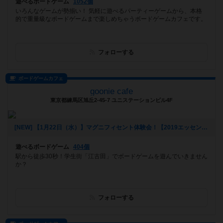
遊べるボードゲーム
1052個
いろんなゲームが勢揃い！ 気軽に遊べるパーティーゲームから、本格
的で重量級なボードゲームまで楽しめちゃうボードゲームカフェです。
フォローする
ボードゲームカフェ
goonie cafe
東京都練馬区旭丘2-45-7 ユニステーションビル4F
[NEW] 【1月22日（水）】マグニフィセント体験会！【2019エッセン新作】（2020年01月18日 22時41分）
遊べるボードゲーム
404個
駅から徒歩30秒！学生街「江古田」でボードゲームを遊んでいきません
か？
フォローする