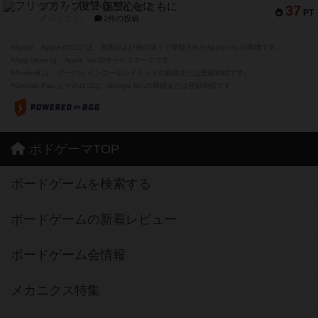
フリップ７：復讐心とともに
37
PT
紹介文なし
2件の投稿
※Apple、Apple のロゴ は、米国および他の国々で登録されたApple Inc.の商標です。
※App Store は、Apple Inc.のサービスマークです。
※Android は、グーグル インコーポレイテッドの商標または登録商標です。
※Google Play とそのロゴは、Google Inc.の商標または登録商標です。
ボドゲーマTOP
ボードゲームを検索する
ボードゲームの新着レビュー
ボードゲーム会情報
メカニクス特集