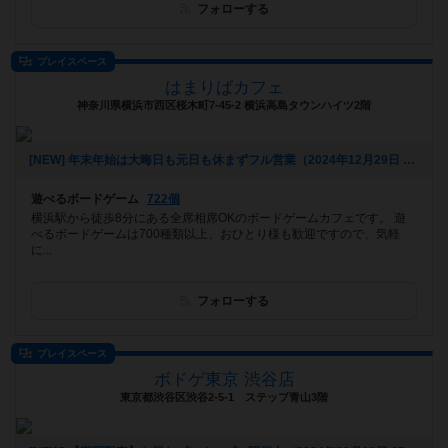
フォローする
プレイスペース
はまりばカフェ
神奈川県横浜市西区桜木町7-45-2 横浜高島タウンハイツ2階
[NEW] 年末年始は大晦日も元日も休まずフル営業（2024年12月29日 20時19分）
遊べるボードゲーム
722個
横浜駅から徒歩8分にある全席相席OKのボードゲームカフェです。 遊
べるボードゲームは700種類以上、おひとり様も歓迎ですので、気軽
に...
フォローする
プレイスペース
ボドゲ東京 渋谷店
東京都渋谷区渋谷2-5-1 ステップ青山3階