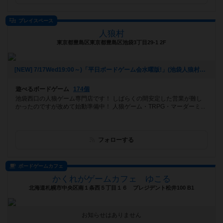
プレイスペース
人狼村
東京都豊島区東京都豊島区池袋3丁目29-1 2F
[NEW] 7/17Wed19:00～)「平日ボードゲーム会水曜版!」(池袋人狼村（2024年07月13日 14時54分）
遊べるボードゲーム
174個
池袋西口の人狼ゲーム専門店です！ しばらくの間安定した営業が難し
かったのですが改めて始動準備中！ 人狼ゲーム・TRPG・マーダーミ...
フォローする
ボードゲームカフェ
かくれがゲームカフェ ゆこる
北海道札幌市中央区南１条西５丁目１６ プレジデント松井100 B1
お知らせはありません