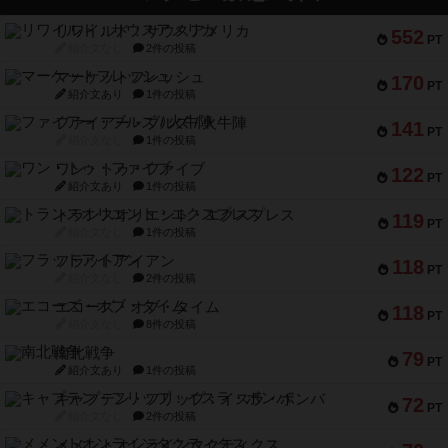
リワイルド：サウスアメリカ
552
PT
紹介文なし
2件の投稿
マーケットフレッシュ
170
PT
紹介文あり
1件の投稿
ファイアー・ブルズ / 火牛陣
141
PT
紹介文なし
1件の投稿
ワン・トゥ・ファイブ
122
PT
紹介文あり
1件の投稿
トランスオリエント・エクスプレス
119
PT
紹介文なし
1件の投稿
フラットアイアン
118
PT
紹介文なし
2件の投稿
エコーズ・オブ・タイム
118
PT
紹介文なし
8件の投稿
南北戦争
79
PT
紹介文あり
1件の投稿
キャプテン・フリップ：イスラ・ボンバ
72
PT
紹介文なし
2件の投稿
メメントオンラインタクティクス