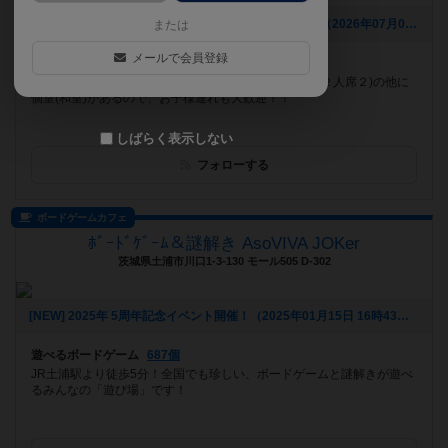
[NEW] ご予約でのご利用をおすすめするボードゲーム（2026年07月04日 11時59分）
または
メールで会員登録
遊べるボードゲーム
597個
岩手県奥州市水沢 4号線沿い テーブル席(４人席４・２人席２)の他に
個室(和室)があるので、お子様連れも大歓迎！！
しばらく表示しない
フォローする
ボードゲームカフェ
ﾎﾞｰﾄﾞｹﾞｰﾑ＆謎解き AsoVIVA JOKer
茨城県土浦市川口1-3-130 モール505 D-302
[NEW] 2025年 5周年記念イベント開催！（2025年01月15日 16時43分）
遊べるボードゲーム
687個
JR土浦駅より徒歩5分！全国でも珍しい、ボードゲームと謎解きが遊べ
るみんなの「遊び場」です！