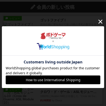
会員の新しい投稿
レビュー
ゴットファイブ！
自分の前に背を向けて並ぶ5枚の手札の数字を当て
るゲーム。相手の手札/場...
約1時間前
by daisdice
レビュー
カタン
神ゲー
約1時間前
by アプー
レビュー
充実
ドゥームド・バタリオンズ：ASLモジュール11
『Squad Leader』用の追加マップとして発売され
たマップの#9...
約2時間前
by Chaco
レビュー
クロワ・ド・ゲール：ASLモジュール10
1992年にAvalon Hill社が出版した『Croix de Gu...
約2時間前
by Chaco