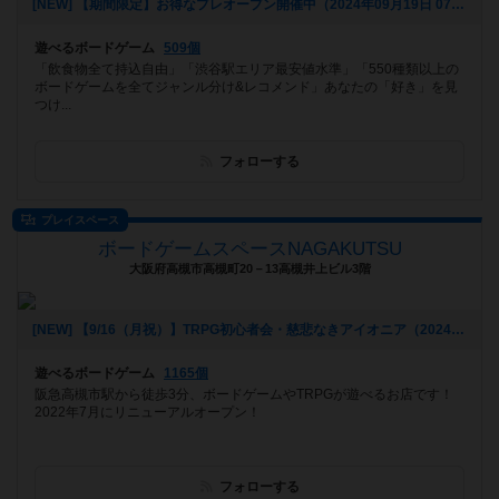
[NEW] 【期間限定】お得なプレオープン開催中（2024年09月19日 07時32分）
遊べるボードゲーム
509個
「飲食物全て持込自由」「渋谷駅エリア最安値水準」「550種類以上の
ボードゲームを全てジャンル分け&レコメンド」あなたの「好き」を見
つけ...
フォローする
プレイスペース
ボードゲームスペースNAGAKUTSU
大阪府高槻市高槻町20－13高槻井上ビル3階
[NEW] 【9/16（月祝）】TRPG初心者会・慈悲なきアイオニア（2024年09月07日 22時01分）
遊べるボードゲーム
1165個
阪急高槻市駅から徒歩3分、ボードゲームやTRPGが遊べるお店です！
2022年7月にリニューアルオープン！
フォローする