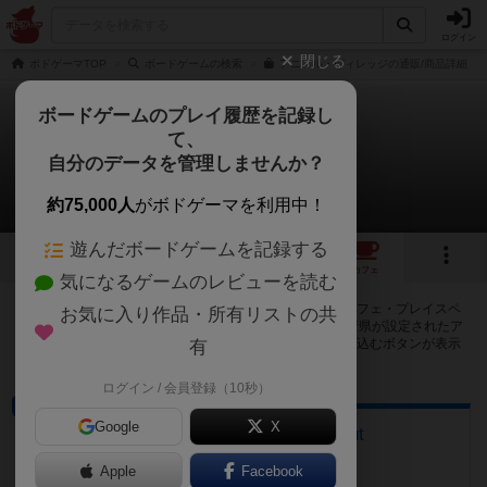
ログイン
閉じる
ボドゲーマTOP
ボードゲームの検索
アニマル・ヴィレッジの通販/商品詳細
ボードゲームのプレイ履歴を記録し
て、
アニマル・ヴィレッジ
自分のデータを管理しませんか？
14店のカフェ/スペースが提供中
約75,000人
がボドゲーマを利用中！
遊んだボードゲームを記録する
6
5
14
トップ
画像
動画
レビュー
カフェ
気になるゲームのレビューを読む
アニマル・ヴィレッジで遊ぶことができるボードゲームカフェ・プレイスペ
お気に入り作品・所有リストの共
ースが14店登録されています。公開プロフィールの都道府県が設定されたア
カウントでログインすると、同じ都道府県内の店舗に絞り込むボタンが表示
有
されます。
ログイン / 会員登録（10秒）
ボードゲームカフェ
Google
X
ボードゲームカフェ hang out
岩手県奥州市水沢花園町１丁目１－１７
Apple
Facebook