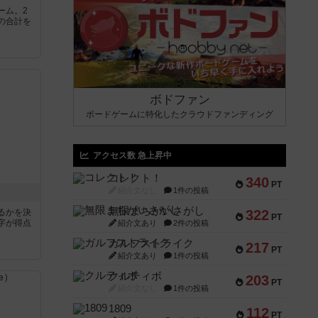
ーム。2
の合計を
ボドファン
ボードゲームに特化したクラウドファンディング
アクセス数 急上昇中
コレクト！
340
PT
紹介文なし
1件の投稿
無限まちがいさがし
るかを決
322
PT
字が得点
紹介文あり
2件の投稿
ガルフストライク
217
PT
紹介文あり
1件の投稿
クルティボ
203
PT
紹介文なし
1件の投稿
1809
112
PT