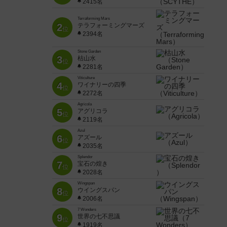
2415名
Terraforming Mars
2
テラフォーミングマーズ
位
2394名
Stone Garden
3
枯山水
位
2281名
Viticulture
4
ワイナリーの四季
位
2272名
Agricola
5
アグリコラ
位
2119名
Azul
6
アズール
位
2035名
Splendor
7
宝石の煌き
位
2028名
Wingspan
8
ウイングスパン
位
2006名
7 Wonders
9
世界の七不思議
位
1919名