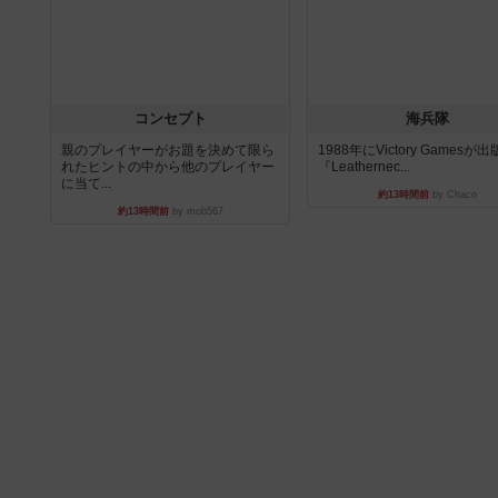
コンセプト
海兵隊
親のプレイヤーがお題を決めて限ら
1988年にVictory Gamesが
れたヒントの中から他のプレイヤー
『Leathernec...
に当て...
約13時間前
by Chaco
約13時間前
by mob567