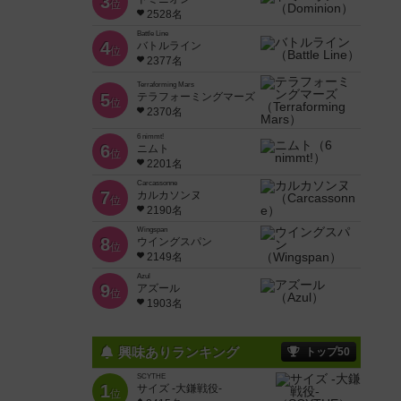
3
位
2528名
Battle Line
4
バトルライン
位
2377名
Terraforming Mars
5
テラフォーミングマーズ
位
2370名
6 nimmt!
6
ニムト
位
2201名
Carcassonne
7
カルカソンヌ
位
2190名
Wingspan
8
ウイングスパン
位
2149名
Azul
9
アズール
位
1903名
興味ありランキング
トップ50
SCYTHE
1
サイズ -大鎌戦役-
位