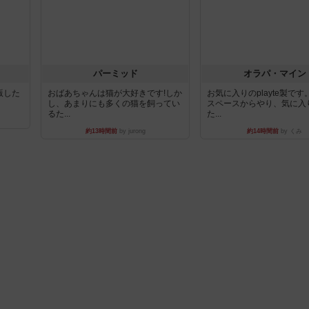
パーミッド
オラパ・マイン
出版した
おばあちゃんは猫が大好きです!しか
お気に入りのplayte製で
し、あまりにも多くの猫を飼ってい
スペースからやり、気に入
るた...
た...
約13時間前
by jurong
約14時間前
by くみ