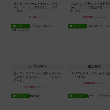
笑えるバカゲームを集めているライ
とにかくお手軽にすき間時間
トゲーマーとしてのレビューです。
るゲームとして重宝するゲー
正体隠...
す。いわ...
11分前
by toyota
約2時間前
by nabekoh
レビュー
レビュー
オバケだぞ～
南北戦争
対人アナログプレイ。簡単なルール
1983年にVictory Gamesが
で誰とでも遊べるゲーム。こんなの
『The Civil ...
子ども...
約11時間前
by Chaco
約7時間前
by おーちゃん
レビュー
レビュー