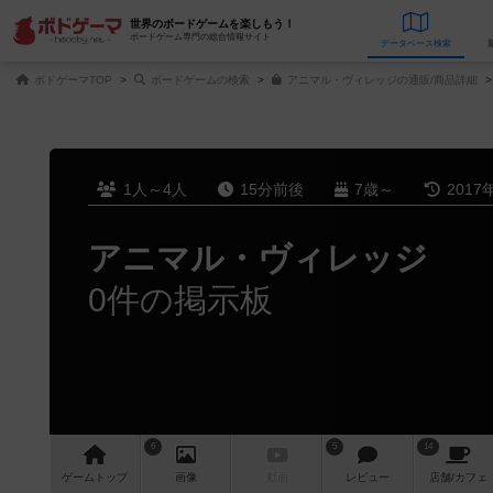
世界のボードゲームを楽しもう！
ボードゲーム専門の総合情報サイト
データベース
検
ボドゲーマTOP
ボードゲームの検索
アニマル・ヴィレッジの通販/商品詳細
1人～4人
15分前後
7歳～
2017
アニマル・ヴィレッジ
0件の掲示板
6
5
14
ゲーム
トップ
画像
動画
レビュー
店舗/
カフェ