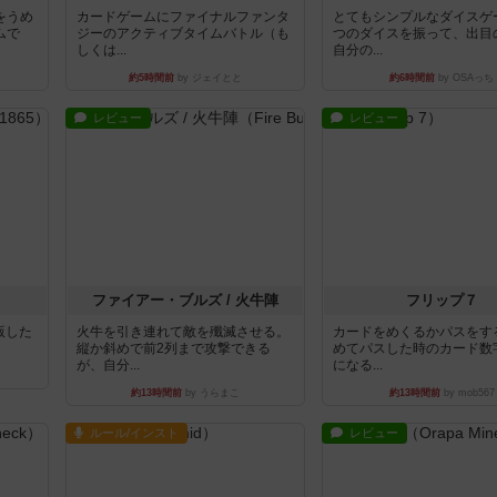
をうめ
カードゲームにファイナルファンタ
とてもシンプルなダイスゲ
ムで
ジーのアクティブタイムバトル（も
つのダイスを振って、出目
しくは...
自分の...
約5時間前
by ジェイとと
約6時間前
by OSAっち
レビュー
レビュー
ファイアー・ブルズ / 火牛陣
フリップ７
出版した
火牛を引き連れて敵を殲滅させる。
カードをめくるかパスをす
縦か斜めで前2列まで攻撃できる
めてパスした時のカード数
が、自分...
になる...
約13時間前
by うらまこ
約13時間前
by mob567
ルール/インスト
レビュー