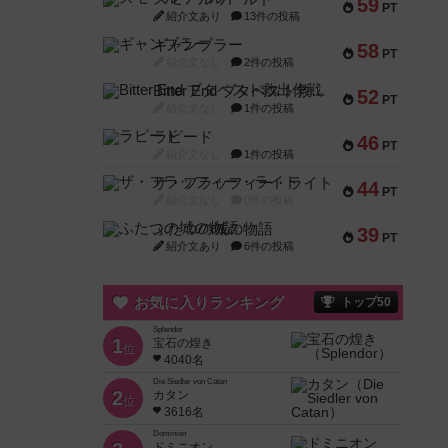
59
PT
紹介文あり
13件の投稿
ギャンブラー
58
PT
紹介文なし
2件の投稿
Bitter End ブタペスト救出作戦
52
PT
紹介文なし
1件の投稿
ラピード
46
PT
紹介文なし
1件の投稿
ザ・フラッフィー・ライト
44
PT
紹介文なし
0件の投稿
ふたつの城の物語
39
PT
紹介文あり
6件の投稿
お気に入りランキング
トップ50
Splendor
1
宝石の煌き
位
4040名
Die Siedler von Catan
2
カタン
位
3616名
Dominion
ドミニオン