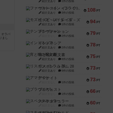
紹介文あり
1件の投稿
ファースト・イン・フライト
108
PT
紹介文あり
3件の投稿
モズビ－ズ・レイダ－ズ
94
PT
紹介文あり
1件の投稿
テンプテーション
79
PT
す。オラパ
紹介文なし
2件の投稿
りまし
インドネシア
78
PT
紹介文あり
2件の投稿
宵と暁の呪文書
75
PT
紹介文あり
8件の投稿
リスボン・トラム 28
73
PT
紹介文あり
9件の投稿
アマナイト
73
PT
紹介文なし
1件の投稿
ブラヴェスト
66
PT
紹介文なし
1件の投稿
スペクタキュラー
60
PT
紹介文なし
1件の投稿
スモールワールド