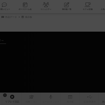
索
新着レビュー
ボードゲーム会
コミュニティ
掲示板一覧
作品データ
掲示板
年～
1
リプレイ
日記
戦略
・コツ
ルール
/インスト
掲示板
拡張/関連
作
次