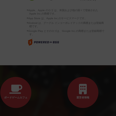
※Apple、Apple のロゴ は、米国および他の国々で登録された
Apple Inc.の商標です。
※App Store は、Apple Inc.のサービスマークです。
※Android は、グーグル インコーポレイテッドの商標または登録商
標です。
※Google Play とそのロゴは、Google Inc.の商標または登録商標で
す。
ボードゲームカフェ
運営者情報