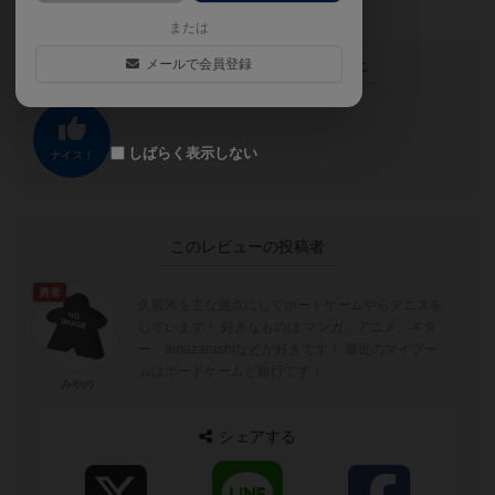
または
この投稿に
0
名が
ナイス！
しました
メールで会員登録
しばらく表示しない
ナイス！
このレビューの投稿者
勇者
久留米を主な拠点にしてボードゲームやらテニスを
しています！ 好きなものは マンガ、アニメ、ギタ
ー、amazarashiなどが好きです！ 最近のマイブー
ムはボードゲームと旅行です！
みやの
シェアする