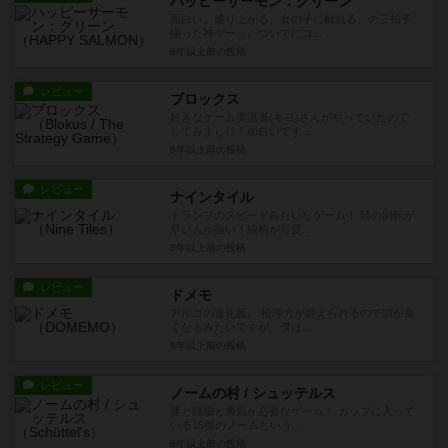
ハッピーサーモン：グリーン
面白い。盛り上がる。女の子に触れる。の三拍子
揃った神ゲーッ。ついでにコ...
8年以上前
の投稿
レビュー
ブロックス
好きなゲーム実況者(キヨ)さんがやっていたので
してみました！面白いです...
8年以上前
の投稿
レビュー
ナインタイル
トランプのスピードみたいなゲーム！ 頭の回転が
早い人が強い！絵柄が可愛...
8年以上前
の投稿
レビュー
ドメモ
アルゴの進化版。 推理力が鍛えられるので頭が良
くなるみたいですが、僕は...
8年以上前
の投稿
レビュー
ノームの村 / シュッテルス
運と頭脳と勇気が必要なゲーム！ カップに入って
いる15個のノームという...
8年以上前
の投稿