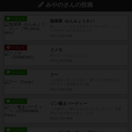
みやのさんの投稿
レビュー
陰陽賽 -おんみょうさい-
難しい。ルールが大変分かりづらいので、ショッ
プでやるには不向きかもしれ...
8年以上前
の投稿
リプレイ
ドメモ
色々なゲームをしました。
8年以上前
の投稿
レビュー
クー
これ好き。めっちゃ好き！ 嘘つくのが好きな人に
オススメ！表情変えずに嘘...
8年以上前
の投稿
レビュー
ゾン噛まパーティー
これ面白い。喋りながらするとまじカオス。真面
目な人ほど負けちまう。この...
8年以上前
の投稿
レビュー