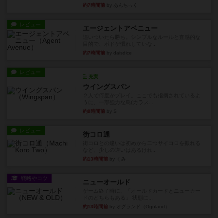
約7時間前
by あんちっく
レビュー
エージェントアベニュー
追いついたら勝ち。シンプルなルールと直感的な
目的で、ボドゲ慣れしていな...
約7時間前
by daisdice
レビュー
充実
ウイングスパン
２人で何度かプレイ。ここでも指摘されているよ
うに、一部強力な鳥(カラス...
約8時間前
by S
レビュー
街コロ通
街コロとの違いは初めから二つサイコロを振れる
など、少しの違いはあるけれ...
約13時間前
by くみ
戦略やコツ
ニューオールド
ゲーム終了時に、「オールドカードとニューカー
ドのどちらもある」 状態に...
約13時間前
by オグランド（Oguland）