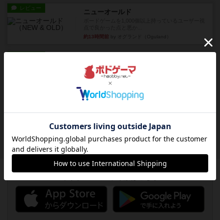
レビュー
ニューオールド
ボードゲームを1,000個以上持っているユーザー視
点で良かった点と悪か...
約13時間前
by オグランド（Oguland）
レビュー
デクリプト
プレイ感がしっかりしてるから、超ボードゲーム
やったなって感じ。パーティ...
約15時間前
by ヒロ(新！ボードゲーム家族)
レビュー
充実
アルナックの失われし遺跡
アナログ対人プレイ数回。クニツィア先生の名作
「エルドラドを探して」にあ...
約17時間前
by おーちゃん
ボドゲーマのアプリ版はこちら