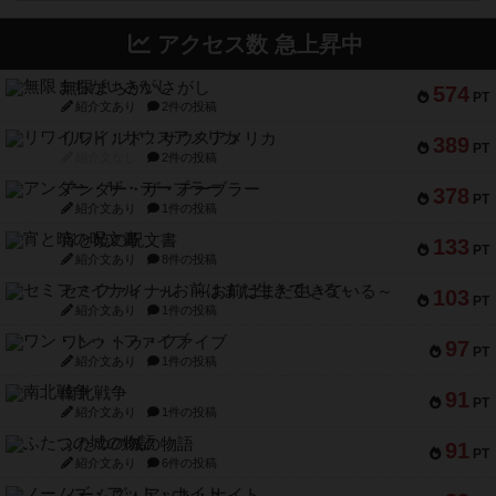
アクセス数 急上昇中
無限まちがいさがし
574
PT
紹介文あり
2件の投稿
リワイルド：サウスアメリカ
389
PT
紹介文なし
2件の投稿
アンダー・ザ・テーブラー
378
PT
紹介文あり
1件の投稿
宵と暁の呪文書
133
PT
紹介文あり
8件の投稿
セミファイナル ～お前はまだ生きている～
103
PT
紹介文あり
1件の投稿
ワン・トゥ・ファイブ
97
PT
紹介文あり
1件の投稿
南北戦争
91
PT
紹介文あり
1件の投稿
ふたつの城の物語
91
PT
紹介文あり
6件の投稿
ノームズ・アット・ナイト