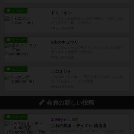
レビュー
ドミニオン
ドミニオンを最初知った時の印象は「有名で面白
そうだけど、難しそうだな」...
8年以上前
の投稿
レビュー
5本のキュウリ
シンプルなルールでサクサクとしたプレイ感覚で
遊べます！短時間で終わるの...
8年以上前
の投稿
レビュー
ハコオンナ
これはめっちゃ怖い。手汗や冷や汗がめっちゃ出
る。けど楽しい！まだ探索者...
8年以上前
の投稿
会員の新しい投稿
レビュー
画像付き
充実
宝石の煌き：デュエル 偽造者
筆者が最も好きな2人用ボードゲームである『宝石