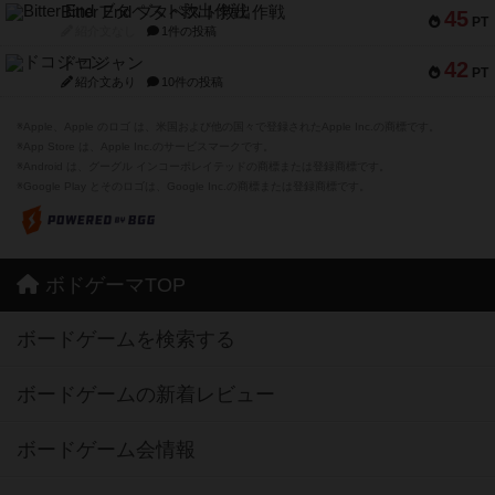
Bitter End ブタペスト救出作戦
45
PT
紹介文なし
1件の投稿
ドコジャン
42
PT
紹介文あり
10件の投稿
※Apple、Apple のロゴ は、米国および他の国々で登録されたApple Inc.の商標です。
※App Store は、Apple Inc.のサービスマークです。
※Android は、グーグル インコーポレイテッドの商標または登録商標です。
※Google Play とそのロゴは、Google Inc.の商標または登録商標です。
ボドゲーマTOP
ボードゲームを検索する
ボードゲームの新着レビュー
ボードゲーム会情報