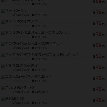
88
PT
紹介文なし
1件の投稿
マーリン
76
PT
紹介文あり
6件の投稿
フラットアイアン
75
PT
紹介文なし
2件の投稿
トランスオリエント・エクスプレス
70
PT
紹介文なし
1件の投稿
アンブッシュ！：ムーブアウト！
59
PT
紹介文あり
1件の投稿
キャプテン・フリップ：イスラ・ボンバ
51
PT
紹介文なし
2件の投稿
ガルフストライク
46
PT
紹介文あり
1件の投稿
エコーズ・オブ・タイム
45
PT
紹介文なし
8件の投稿
スカルキング
45
PT
紹介文あり
12件の投稿
海兵隊
45
PT
紹介文あり
1件の投稿