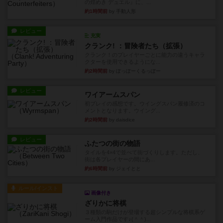
の煌めき デュエル』に、...
約1時間前
by 手動人形
レビュー
充実
クランク! ：冒険者たち（拡張）
クランク！のプレイヤーごとに能力の違うキャラ
クターを使用できるようにな...
約2時間前
by ぽっぽーくるっぽー
レビュー
ワイアームスパン
初プレイの感想です。ウイングスパン履修済のコ
メントとなります。ウイング...
約2時間前
by daisdice
レビュー
ふたつの街の物語
タイルを4×4で並べて街づくりします。ただし、
街は各プレイヤーの間にあ...
約6時間前
by ジェイとと
ルール/インスト
画像付き
ざりかに将棋
３種類の駒だけが登場する超シンプルな将棋系ゲ
ーム入門作品です♪(＾＾)...