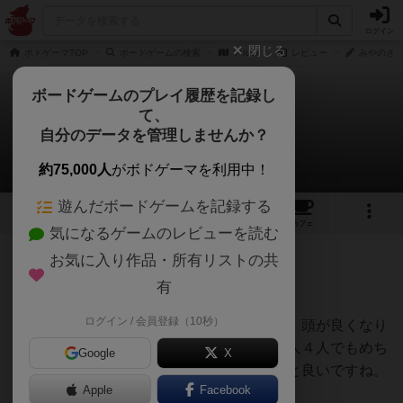
ログイン
閉じる
ボドゲーマTOP
ボードゲームの検索
アルゴ
レビュー
みやのさん
ボードゲームのプレイ履歴を記録し
て、
アルゴ
自分のデータを管理しませんか？
みやのさんのレビュー
約75,000人
がボドゲーマを利用中！
遊んだボードゲームを記録する
5
1
30
144
トップ
画像
動画
レビュー
カフェ
気になるゲームのレビューを読む
お気に入り作品・所有リストの共
236名
0名
0
8年以上前
有
ログイン / 会員登録（10秒）
言わずと知れた神ゲーッ。推理ゲームです。頭が良くなり
ます。お子さんなどにもオススメです。大人４人でもめち
Google
X
ゃ盛り上がります。友達と一度やってみると良いですね。
Apple
Facebook
ぎくしゃくするよ(*˙꒳˙*)‧⁺✧︎*