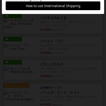
かれたダイス。これを振っ...
約2時間前
by みいやん
レビュー
ハゲタカのえじき
超有名なゲームですが、初めてプレイしました。1
から15までのカードがプ...
約2時間前
by みいやん
レビュー
ジャスト・ワン
まぁ面白かった‼️よくテレビとかのバラエティなん
かで、お題がわからずに...
約3時間前
by みいやん
レビュー
ピタッコカルタ
ボドゲ相席会でプレイしましたひらがなが書かれ
たカードを2枚まで手をつけ...
約3時間前
by みいやん
ルール/インスト
画像付き
充実
ノームズ・アット・ナイト
ベネボレンス女王は、忠実な臣民を称えるための
祝宴を開こうとしています。...
約4時間前
by jurong