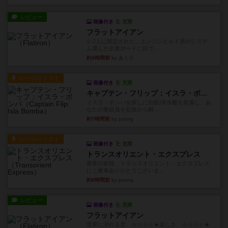
レビュー
画像付き
充実
フラットアイアン
1~2人に限定された、エンジンビルド系のシステ
ム選んだ企業ボードに街で...
約4時間前
by あくり
ルール/インスト
画像付き
充実
キャプテン・フリップ：イスラ・ボンバ
イスラ・ボンバを探しに出航!潜水艦を装備し、あ
なたの乗組員を監獄から解...
約7時間前
by jurong
ルール/インスト
画像付き
充実
トランスオリエント・エクスプレス
乗客の皆様、トランスオリエント・エクスプレス
にご乗車ありがとうございま...
約8時間前
by jurong
レビュー
画像付き
充実
フラットアイアン
世界に浸れる度 ☆☆☆☆★楽しさ ☆☆☆☆★