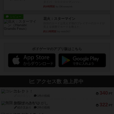
タイパ ☆☆☆☆☆マンハッ...
約9時間前
by DKnewyork
レビュー
花火：スターマイン
自分のカードは見えず他のプレイヤーのカードが
見える状態でカードを教えた...
約11時間前
by mob567
ボドゲーマのアプリ版はこちら
アクセス数 急上昇中
コレクト！
340
PT
紹介文なし
1件の投稿
無限まちがいさがし
322
PT
紹介文あり
2件の投稿