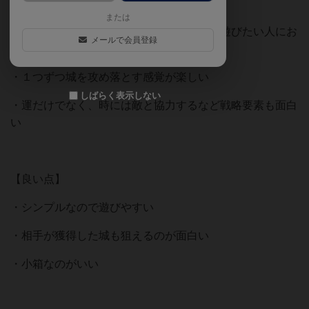
【おすすめポイント】
または
・サイコロをたくさん振るボードゲームで遊びたい人にお
メールで会員登録
すすめ
・１つずつ城を攻め落とす感覚が楽しい
しばらく表示しない
・運だけでなく、時には敵と協力するなど戦略要素も面白
い
【良い点】
・シンプルなので遊びやすい
・相手が獲得した城も狙えるのが面白い
・小箱なのがいい