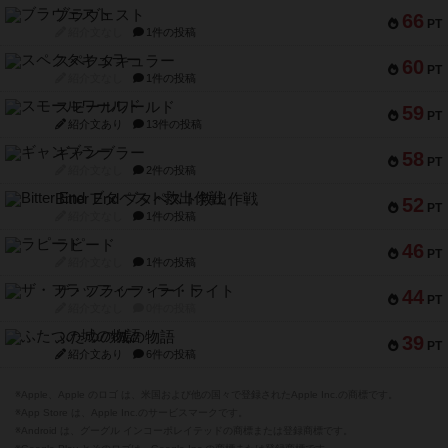
ブラヴェスト
66
PT
紹介文なし
1件の投稿
スペクタキュラー
60
PT
紹介文なし
1件の投稿
スモールワールド
59
PT
紹介文あり
13件の投稿
ギャンブラー
58
PT
紹介文なし
2件の投稿
Bitter End ブタペスト救出作戦
52
PT
紹介文なし
1件の投稿
ラピード
46
PT
紹介文なし
1件の投稿
ザ・フラッフィー・ライト
44
PT
紹介文なし
0件の投稿
ふたつの城の物語
39
PT
紹介文あり
6件の投稿
※Apple、Apple のロゴ は、米国および他の国々で登録されたApple Inc.の商標です。
※App Store は、Apple Inc.のサービスマークです。
※Android は、グーグル インコーポレイテッドの商標または登録商標です。