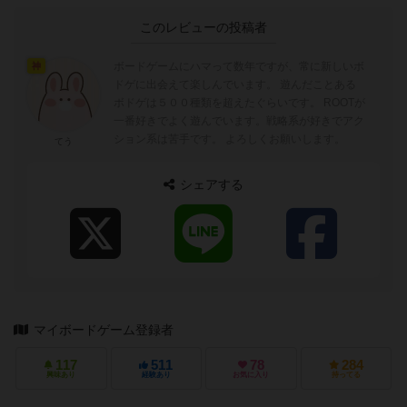
このレビューの投稿者
ボードゲームにハマって数年ですが、常に新しいボ
神
ドゲに出会えて楽しんでいます。 遊んだことある
ボドゲは５００種類を超えたぐらいです。 ROOTが
一番好きでよく遊んでいます。戦略系が好きでアク
ション系は苦手です。 よろしくお願いします。
てう
シェアする
マイボードゲーム登録者
117
511
78
284
興味あり
経験あり
お気に入り
持ってる