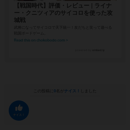
この投稿に
0
名が
ナイス！
しました
ナイス！