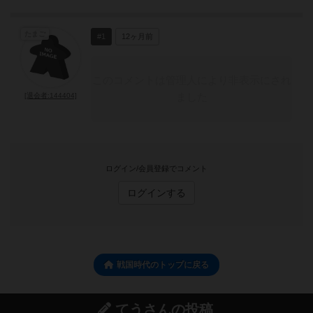
たまご
#1
12ヶ月前
このコメントは管理人により非表示にされ
ました
[退会者:144404]
ログイン/会員登録でコメント
ログインする
戦国時代のトップに戻る
てうさんの投稿