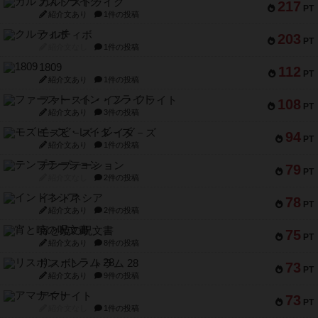
ガルフストライク
217
PT
紹介文あり
1件の投稿
クルティボ
203
PT
紹介文なし
1件の投稿
1809
112
PT
紹介文あり
1件の投稿
ファースト・イン・フライト
108
PT
紹介文あり
3件の投稿
モズビ－ズ・レイダ－ズ
94
PT
紹介文あり
1件の投稿
テンプテーション
79
PT
紹介文なし
2件の投稿
インドネシア
78
PT
紹介文あり
2件の投稿
宵と暁の呪文書
75
PT
紹介文あり
8件の投稿
リスボン・トラム 28
73
PT
紹介文あり
9件の投稿
アマナイト
73
PT
紹介文なし
1件の投稿