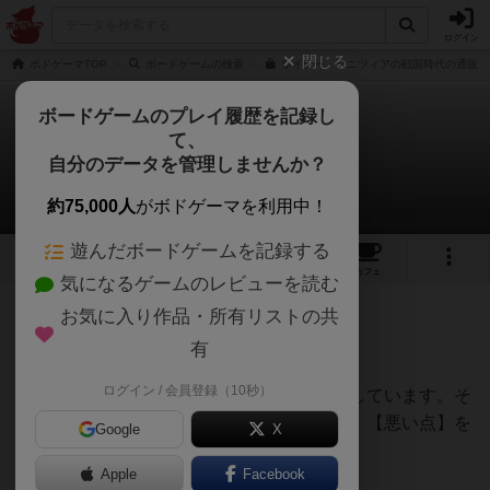
ログイン
閉じる
ボドゲーマTOP
ボードゲームの検索
ライナー・クニツィアの戦国時代の通販/
ボードゲームのプレイ履歴を記録し
て、
戦国時代
自分のデータを管理しませんか？
てうさんのレビュー
約75,000人
がボドゲーマを利用中！
遊んだボードゲームを記録する
7
9
49
トップ
画像
動画
レビュー
カフェ
気になるゲームのレビューを読む
お気に入り作品・所有リストの共
151名
0名
1
12ヶ月前
有
ログイン / 会員登録（10秒）
様々なボードゲームのレビュー記事を掲載しています。そ
の中から【おすすめポイント】と【良い点】【悪い点】を
Google
X
まとめました。
Apple
Facebook