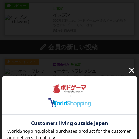
レビュー
充実
イレブン
500種類以上のボードゲームを遊んできた経験を
もとにレビューしています...
約1ヶ月前
の投稿
会員の新しい投稿
ルール/インスト
画像付き
充実
マーケットフレッシュ
目的あなたの店先に農産物の木箱を戦略的に積み
重ねて在庫を最大化し、競合...
26分前
by jurong
レビュー
メメントオンラインタクティクス
どんどん物量が増えて大変になっていく押し付け
合いが楽しいゲーム盛り上が...
約1時間前
by nekomanma222
レビュー
ヘックメック
サイコロゲームです1から5までの数字と芋虫がか