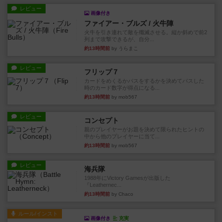
レビュー
画像付き
ファイアー・ブルズ / 火牛陣
火牛を引き連れて敵を殲滅させる。縦か斜めで前2
列まで攻撃できるが、自分...
約13時間前
by うらまこ
レビュー
フリップ７
カードをめくるかパスをするかを決めてパスした
時のカード数字が得点になる...
約13時間前
by mob567
レビュー
コンセプト
親のプレイヤーがお題を決めて限られたヒントの
中から他のプレイヤーに当て...
約13時間前
by mob567
レビュー
海兵隊
1988年にVictory Gamesが出版した
『Leathernec...
約13時間前
by Chaco
ルール/インスト
画像付き
充実