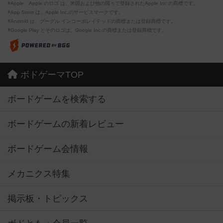
※Apple、Apple のロゴ は、米国および他の国々で登録されたApple Inc.の商標です。
※App Store は、Apple Inc.のサービスマークです。
※Android は、グーグル インコーポレイテッドの商標または登録商標です。
※Google Play とそのロゴは、Google Inc.の商標または登録商標です。
ボドゲーマTOP
ボードゲームを検索する
ボードゲームの新着レビュー
ボードゲーム会情報
メカニクス特集
掲示板・トピックス