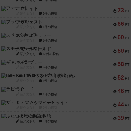
紹介文あり
9件の投稿
アマナイト
73
PT
紹介文なし
1件の投稿
ブラヴェスト
66
PT
紹介文なし
1件の投稿
スペクタキュラー
60
PT
紹介文なし
1件の投稿
スモールワールド
59
PT
紹介文あり
13件の投稿
ギャンブラー
58
PT
紹介文なし
2件の投稿
Bitter End ブタペスト救出作戦
52
PT
紹介文なし
1件の投稿
ラピード
46
PT
紹介文なし
1件の投稿
ザ・フラッフィー・ライト
44
PT
紹介文なし
0件の投稿
ふたつの城の物語
39
PT
紹介文あり
6件の投稿