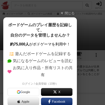
ログイン
閉じる
ボドゲーマTOP
ボードゲームの検索
ライナー・クニツィアの戦国時代の通販/
ボードゲームのプレイ履歴を記録し
て、
戦国時代
自分のデータを管理しませんか？
1件の掲示板
約75,000人
がボドゲーマを利用中！
遊んだボードゲームを記録する
7
9
49
トップ
画像
動画
レビュー
カフェ
気になるゲームのレビューを読む
ログインすると戦国時代に関する掲示板の作成やコメントの書き込みが出来
お気に入り作品・所有リストの共
るようになります。ルールの疑問やエラッタ情報、マニュアルでは判断し辛
い曖昧な表記等について会員同士で自由にコミュニケーションをとることが
有
出来ます。
ログイン / 会員登録（10秒）
ログイン/無料会員登録
Google
X
198名
が閲覧
5年以上前
Apple
Facebook