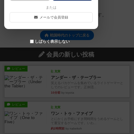
カードサイズ、スリーブ
（
1）
または
カードサイズは、69.0*69.0枚数は、14枚です。
メールで会員登録
戦国時代のトップに戻る
しばらく表示しない
会員の新しい投稿
レビュー
充実
アンダー・ザ・テーブラー
笑えるバカゲームを集めているライトゲーマーと
してのレビューです。正体隠...
10分前
by toyota
レビュー
充実
ワン・トゥ・ファイブ
とにかくお手軽にすき間時間をうめるゲームとし
て重宝するゲームです。いわ...
約2時間前
by nabekoh