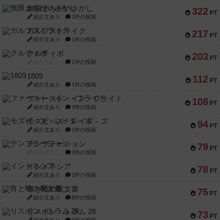
無限まちがいさがし
322
PT
紹介文あり
2件の投稿
ガルフストライク
217
PT
紹介文あり
1件の投稿
クルティボ
203
PT
紹介文なし
1件の投稿
1809
112
PT
紹介文あり
1件の投稿
ファースト・イン・フライト
108
PT
紹介文あり
3件の投稿
モズビ－ズ・レイダ－ズ
94
PT
紹介文あり
1件の投稿
テンプテーション
79
PT
紹介文なし
2件の投稿
インドネシア
78
PT
紹介文あり
2件の投稿
宵と暁の呪文書
75
PT
紹介文あり
8件の投稿
リスボン・トラム 28
73
PT