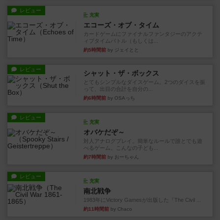
レビュー
充実
エコーズ・オブ・タイム
カードゲームにファイナルファンタジーのアクテ
ィブタイムバトル（もしくは...
約5時間前
by ジェイとと
レビュー
シャット・ザ・ボックス
とてもシンプルなダイスゲーム。2つのダイスを振
って、出目の合計を自分の...
約6時間前
by OSAっち
レビュー
充実
オバケだぞ～
対人アナログプレイ。簡単なルールで誰とでも遊
べるゲーム。こんなの子ども...
約7時間前
by おーちゃん
レビュー
充実
南北戦争
1983年にVictory Gamesが出版した『The Civil ...
約11時間前
by Chaco