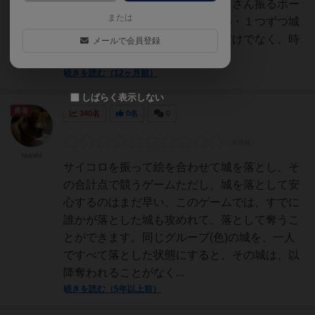
すめポイント】・サイコロをたくさん振るボー
または
ドゲームで遊びたい人におすすめ・１つずつ城
を攻め落とす感覚が楽しい・運だけでなく、時
メールで会員登録
には敵と協力するなど戦略...
続きを読む（12ヶ月前）
しばらく表示しない
勇者
340名
0名
0
taashi
サイコロを振って絵を合わせて城を落とし、そ
の合計点で競うゲームただし、城を落として安
心するのはまだ早い。このゲームでは、すでに
誰かが落とした城も攻めれて、落として奪うこ
とができます。同じグループ(色)の城を、一人
ですべて落とした状態にすると、その城は、以
降奪われることがなく...
続きを読む（5年以上前）