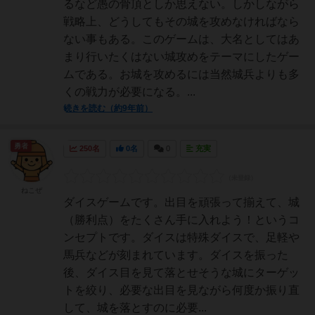
るなど愚の骨頂としか思えない。しかしながら
戦略上、どうしてもその城を攻めなければなら
ない事もある。このゲームは、大名としてはあ
まり行いたくはない城攻めをテーマにしたゲー
ムである。お城を攻めるには当然城兵よりも多
くの戦力が必要になる。...
続きを読む（約9年前）
勇者
250名
0名
0
充実
ねこぜ
ダイスゲームです。出目を頑張って揃えて、城
（勝利点）をたくさん手に入れよう！というコ
ンセプトです。ダイスは特殊ダイスで、足軽や
馬兵などが刻まれています。ダイスを振った
後、ダイス目を見て落とせそうな城にターゲッ
トを絞り、必要な出目を見ながら何度か振り直
して、城を落とすのに必要...