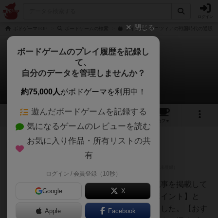
ログイン
閉じる
ボドゲーマTOP
ボードゲームの検索
ライナー・クニツィアの戦国時代の通販/
ボードゲームのプレイ履歴を記録し
て、
戦国時代
自分のデータを管理しませんか？
9件のレビュー
約75,000人
がボドゲーマを利用中！
遊んだボードゲームを記録する
7
9
49
トップ
画像
動画
レビュー
カフェ
気になるゲームのレビューを読む
お気に入り作品・所有リストの共
神
151名
0名
1
充実
有
ログイン / 会員登録（10秒）
てう
様々なボードゲームのレビュー記事を掲載して
Google
X
います。その中から【おすすめポイント】と
【良い点】【悪い点】をまとめました。【おす
Apple
Facebook