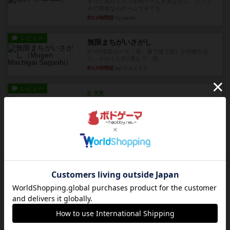
ずっと前のドイツ年間ゲーム大賞ながら、シンプ
ルで簡単な小ゲームで今でも...
約13時間前
by tamio
レビュー
無限まちがいさがし
6つの場面カード（表、裏で違う絵）が何枚かあ
り、そのうち3つ選んで、同...
約15時間前
by ジェイとと
レビュー
充実
チケットトゥライド / チケットトゥライドアメリカ
デジタルソロプレイ。元祖チケライ？マップがた
くさん出てるからどれをプレ...
約17時間前
by おーちゃん
レビュー
画像付き
充実
ホットストリーク
星7軽〜中量級を中心にプレイするゲーマーの感想
です。ボードゲーム会にて...
約23時間前
by おとん
レビュー
ガルフストライク
1983年にVictory Gamesが出版した『Gulf Strik...