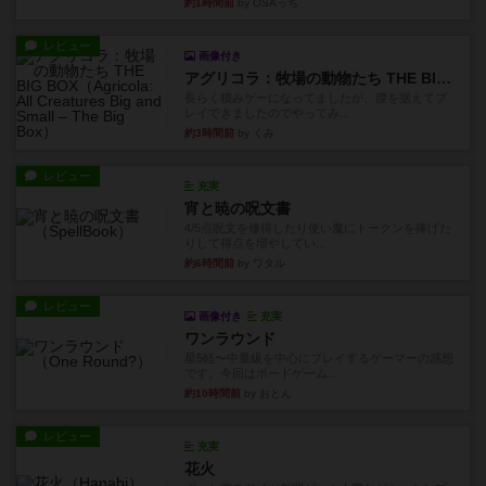
約1時間前
by OSAっち
レビュー
画像付き
アグリコラ：牧場の動物たち THE BIG BOX
長らく積みゲーになってましたが、腰を据えてプ
レイできましたのでやってみ...
約3時間前
by くみ
レビュー
充実
宵と暁の呪文書
4/5点呪文を修得したり使い魔にトークンを捧げた
りして得点を増やしてい...
約6時間前
by ワタル
レビュー
画像付き
充実
ワンラウンド
星5軽〜中量級を中心にプレイするゲーマーの感想
です。今回はボードゲーム...
約10時間前
by おとん
レビュー
充実
花火