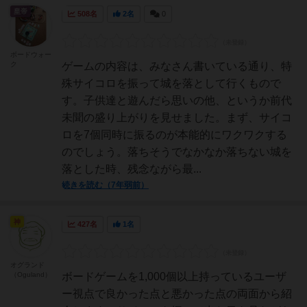
皇帝
508名
2名
0
ボードウォー
ク
ゲームの内容は、みなさん書いている通り、特
殊サイコロを振って城を落として行くもので
す。子供達と遊んだら思いの他、というか前代
未聞の盛り上がりを見せました。まず、サイコ
ロを7個同時に振るのが本能的にワクワクする
のでしょう。落ちそうでなかなか落ちない城を
落とした時、残念ながら最...
続きを読む（7年弱前）
神
427名
1名
オグランド
（Oguland）
ボードゲームを1,000個以上持っているユーザ
ー視点で良かった点と悪かった点の両面から紹