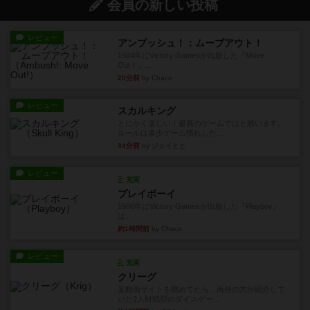
会員の新しい投稿
レビュー
アンブッシュ！：ムーブアウト！
1984年にVictory Gamesが出版した『Move
Out！』...
20分前
by Chaco
レビュー
スカルキング
とにかく楽しい！最高のゲームではと思います。
ルールは多少ゲーム慣れした...
34分前
by ジェイとと
レビュー
充実
プレイボーイ
1986年にVictory Gamesが出版した『Playboy』
は、...
約1時間前
by Chaco
レビュー
充実
クリーグ
某動画サイトを眺めてたら、海外の方が紹介して
いた2人対戦型のダイスゲー...