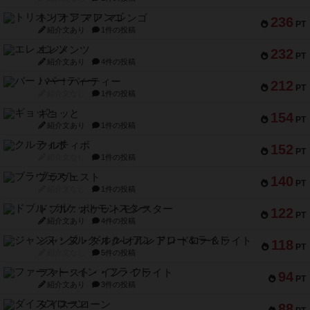
トリオンフ ア マレンゴ
236
PT
紹介文あり
1件の投稿
エレメンツ
232
PT
紹介文あり
4件の投稿
バー！パーティー
212
PT
紹介文なし
1件の投稿
ギョッと
154
PT
紹介文あり
1件の投稿
クルティボ
152
PT
紹介文なし
1件の投稿
ブラヴェスト
140
PT
紹介文なし
1件の投稿
ドブル：ポケットモンスター
122
PT
紹介文あり
4件の投稿
ジャンヌ・ダルク-オルレアン ドロー＆ライト
118
PT
紹介文なし
5件の投稿
ファースト・イン・フライト
94
PT
紹介文あり
3件の投稿
ダイススローン
88