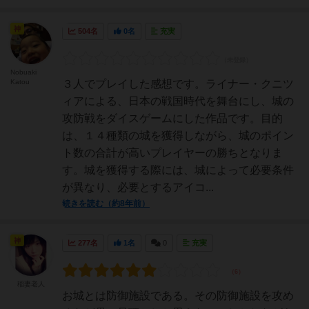
神
504名
0名
充実
Nobuaki
Katou
３人でプレイした感想です。ライナー・クニツ
ィアによる、日本の戦国時代を舞台にし、城の
攻防戦をダイスゲームにした作品です。目的
は、１４種類の城を獲得しながら、城のポイン
ト数の合計が高いプレイヤーの勝ちとなりま
す。城を獲得する際には、城によって必要条件
が異なり、必要とするアイコ...
続きを読む（約8年前）
神
277名
1名
0
充実
稲妻老人
お城とは防御施設である。その防御施設を攻め