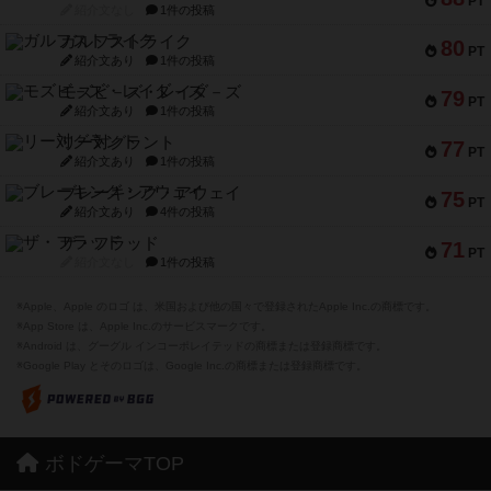
PT
紹介文なし
1件の投稿
ガルフストライク
80
PT
紹介文あり
1件の投稿
モズビ－ズ・レイダ－ズ
79
PT
紹介文あり
1件の投稿
リー対グラント
77
PT
紹介文あり
1件の投稿
ブレーキング・アウェイ
75
PT
紹介文あり
4件の投稿
ザ・フラッド
71
PT
紹介文なし
1件の投稿
※Apple、Apple のロゴ は、米国および他の国々で登録されたApple Inc.の商標です。
※App Store は、Apple Inc.のサービスマークです。
※Android は、グーグル インコーポレイテッドの商標または登録商標です。
※Google Play とそのロゴは、Google Inc.の商標または登録商標です。
ボドゲーマTOP