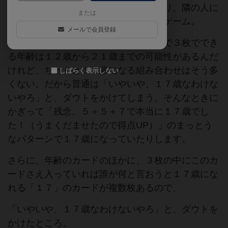
る年齢の数字を合計して「１７」を作り、隣の人に
または
「わたしは１７歳です！」と主張するゲーム。
メールで会員登録
年齢カードは４歳～７歳が複数枚なので３枚ででき
る年齢は１２歳から２１歳までの可能性があるんだ
けれど、ちゃんと１７歳になる組み合わせはそう多
しばらく表示しない
くない。だから普通は「いやいや、１７歳なわけな
いやろ」と、ダウトをかけてしまう。そんなときに
かぎって「残念。５＋５＋７で本当に１７歳でし
た！（うまくだませたので得点UP）」のまっとう
なパターンで１７歳になっていたりします。
さらに、年齢のカードのほかに、３枚の中にこのカ
ードさえ入っていれば誰が何と言おうと１７歳にな
れる「１７」のカードが複数枚あるので、
「いやいや、１７歳なわけないやろ」と、ダウトを
かけたところ、