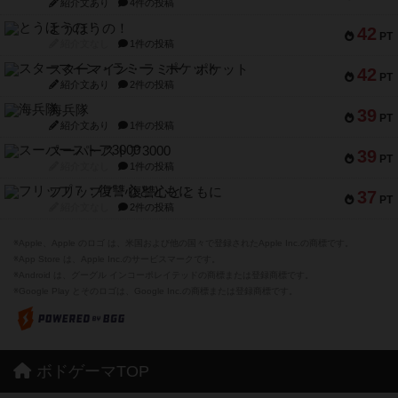
紹介文あり
4件の投稿
とうほうの！
42
PT
紹介文なし
1件の投稿
スターマイン・ラミー ポケット
42
PT
紹介文あり
2件の投稿
海兵隊
39
PT
紹介文あり
1件の投稿
スーパーストア3000
39
PT
紹介文なし
1件の投稿
フリップ７：復讐心とともに
37
PT
紹介文なし
2件の投稿
※Apple、Apple のロゴ は、米国および他の国々で登録されたApple Inc.の商標です。
※App Store は、Apple Inc.のサービスマークです。
※Android は、グーグル インコーポレイテッドの商標または登録商標です。
※Google Play とそのロゴは、Google Inc.の商標または登録商標です。
ボドゲーマTOP