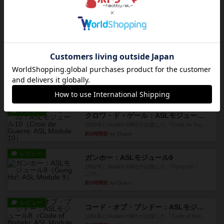
レビュー
カタン
神ゲー
約2時間前
by アプー
レビュー
充実
ドゥームド・バタリオンズ：ASLモジュール11
『Squad Leader』用の追加マップとして発売され
たマップの#9...
約2時間前
by Chaco
レビュー
クロワ・ド・ゲール：ASLモジュール10
1992年にAvalon Hill社が出版した『Croix de Gu...
約3時間前
by Chaco
レビュー
ガンホー：ASLモジュール9
1992年にAvalon Hill社が出版した『Gung Ho！』
に付...
約3時間前
by Chaco
レビュー
コード・オブ・ブシドー：ASLモジュール8
1991年にAvalon Hill社が出版した『Code of Bus...