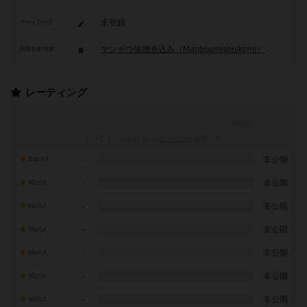
未登録
アートワーク
マンボウ味噌煮込み（Manboumisonikomi）
関連企業/団体
レーティング
レーティングを行うには
ログイン
が必要です
-
非公開
10点の人
-
非公開
9点の人
-
非公開
8点の人
-
非公開
7点の人
-
非公開
6点の人
-
非公開
5点の人
-
非公開
4点の人