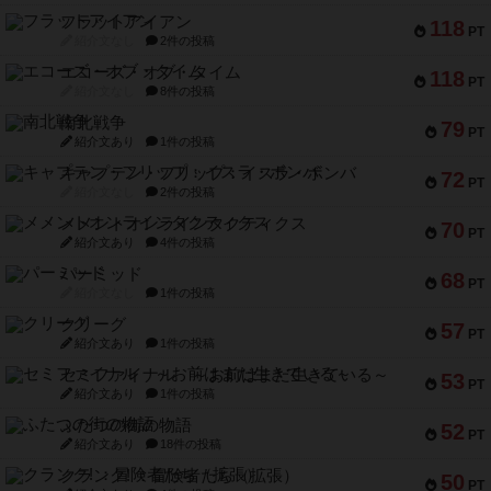
フラットアイアン
118
PT
紹介文なし
2件の投稿
エコーズ・オブ・タイム
118
PT
紹介文なし
8件の投稿
南北戦争
79
PT
紹介文あり
1件の投稿
キャプテン・フリップ：イスラ・ボンバ
72
PT
紹介文なし
2件の投稿
メメントオンラインタクティクス
70
PT
紹介文あり
4件の投稿
パーミッド
68
PT
紹介文なし
1件の投稿
クリーグ
57
PT
紹介文あり
1件の投稿
セミファイナル ～お前はまだ生きている～
53
PT
紹介文あり
1件の投稿
ふたつの街の物語
52
PT
紹介文あり
18件の投稿
クランク! ：冒険者たち（拡張）
50
PT