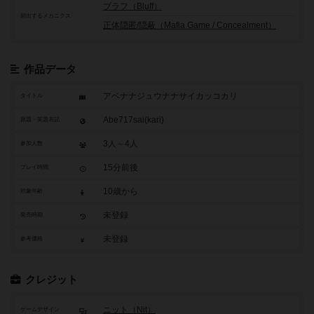
ブラフ（Bluff）
頻出するメカニクス
正体隠匿/隠蔽（Mafia Game / Concealment）
作品データ
アベナナジュウナナサイカッコカリ
タイトル
Abe717sai(kari)
原題・英題表記
3人～4人
参加人数
15分前後
プレイ時間
10歳から
対象年齢
未登録
発売時期
未登録
参考価格
クレジット
ニット（Nit）
ゲームデザイン