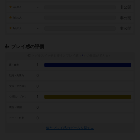
-
非公開
3点の人
-
非公開
2点の人
-
非公開
1点の人
プレイ感の評価
トグルスイッチを押すとプレイ感（
※
）の投票ができます
1
運・確率
0
戦略・判断力
0
交渉・立ち回り
1
心理戦・ブラフ
0
攻防・戦闘
0
アート・外見
似たプレイ感のゲームを探す→