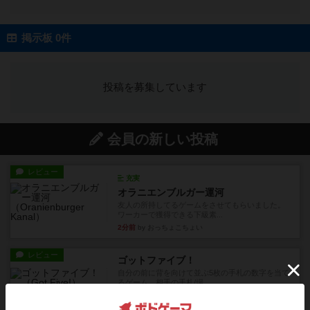
掲示板 0件
投稿を募集しています
会員の新しい投稿
レビュー
充実
オラニエンブルガー運河
友人の所持してるゲームをさせてもらいました。
ワーカーで獲得できる下級素...
2分前
by おっちょこちょい
レビュー
ゴットファイブ！
自分の前に背を向けて並ぶ5枚の手札の数字を当て
るゲーム。相手の手札/場...
約1時間前
by daisdice