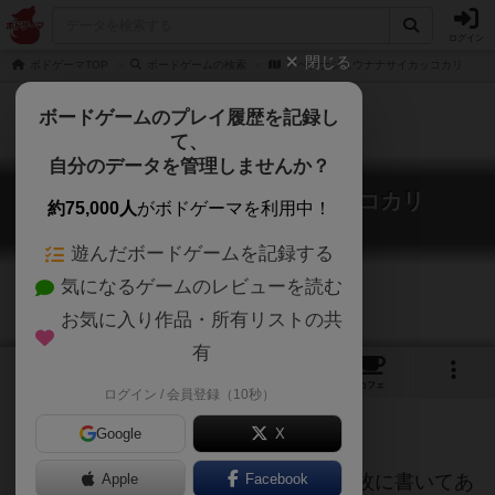
ログイン
閉じる
ボドゲーマTOP
ボードゲームの検索
アベナナジュウナナサイカッコカリ
ボードゲームのプレイ履歴を記録し
て、
自分のデータを管理しませんか？
アベナナジュウナナサイカッコカリ
約75,000人
がボドゲーマを利用中！
Abe717sai(kari)
遊んだボードゲームを記録する
気になるゲームのレビューを読む
お気に入り作品・所有リストの共
有
1
1
1
トップ
画像
動画
レビュー
カフェ
ログイン / 会員登録（10秒）
Google
X
手札の４枚から１枚を捨て、残った３枚に書いてあ
Apple
Facebook