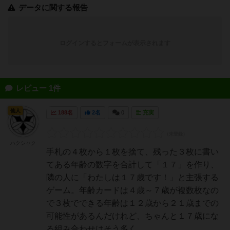
データに関する報告
ログインするとフォームが表示されます
レビュー 1件
仙人
188名
2名
0
充実
ハクシャク
手札の４枚から１枚を捨て、残った３枚に書い
てある年齢の数字を合計して「１７」を作り、
隣の人に「わたしは１７歳です！」と主張する
ゲーム。年齢カードは４歳～７歳が複数枚なの
で３枚でできる年齢は１２歳から２１歳までの
可能性があるんだけれど、ちゃんと１７歳にな
る組み合わせはそう多く...