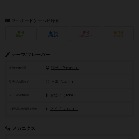
マイボードゲーム登録者
6
16
3
18
興味あり
経験あり
お気に入り
持ってる
テーマ/フレーバー
現代（Present）
舞台の時代背景
日本（Japan）
地域や文化圏など
お笑い（Joke）
ゲームの基本目的
アイドル（Idol）
主要登場人物/職業や生物
メカニクス