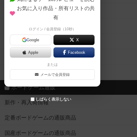
お気に入り作品・所有リストの共
メカニクス特集
有
掲示板・トピックス
ログイン / 会員登録（10秒）
Google
X
ボドとも・会員一覧
Apple
Facebook
ボードゲーム業界コラム
または
ボドゲーマご利用案内
メールで会員登録
ボードゲーム通販
しばらく表示しない
新作・再入荷情報
定番ボードゲームの通販商品
国産ボードゲームの通販商品