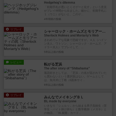
Hedgehog's dilemma
「初期手札が悪いとくそゲーと化す」という意見
がプレイ仲間から出ました。確かに、初期手札に
１（ウニ）がないと、このゲ...
4年弱前
の投稿
リプレイ
シャーロック・ホームズとモリアーティの罠
Sherlock Holmes and Moriarty's Web
きわめてレアな現象で恐縮ですが。４人（ハドソ
ン夫人、ワトソン、シャーロック・ホームズ、ア
ドラー夫人）でプレイして、...
5年以上前
の投稿
レビュー
転がる芝浜
The after story of “Shibahama”
落語好きとしては、「芝浜」の名が冠されていた
ら買わないという選択肢はない。ゲームとして
は、魚河岸に丁稚（6面体サイ...
6年以上前
の投稿
リプレイ
みんなでメイキングＢＬ
BL made by everyone
いきなり「シュルッ」から始まる男子高校生（苦
学生・バイト掛け持ち）と数学教師（メガネ）と
の物語。「BL展開」カード...