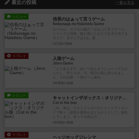
最近の投稿
一覧を見る
レビュー
信長のはぁって言うゲーム
Nobunaga no Halatteiu Game
ルールは、カプセル版の「はぁって言うゲーム」
シリーズと同様、親が演じたセリフを子が当てる
タイプ。当てた子は1点。親...
22日前
の投稿
リプレイ
人狼ゲーム
Jinro Game
「とりあえずさ、あいつあんまりしゃべってなか
ったし、吊ろうぜ」で、初日の昼に吊られまし
た。それ以降、一切ゲーム進行...
4年弱前
の投稿
レビュー
キャットインザボックス：オリジナル版
Cat in the box
これ、実は、マストフォローのトリックテイキン
グで時々（故意か過失かはともかくとして）発生
してしまう、持ってる色なの...
4年弱前
の投稿
リプレイ
ヘッジホッグジレンマ