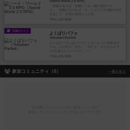
Sword World 2.0 RPG
・技能があれば「技能レベル＋能力値ボーナ
ス」・技能がなければ「０」にサイコロ2個の出目
を足して、行為が成功したか失...
7年以上前
の投稿
戦略やコツ
よくばりパフェ
Yokubari Parfeit
よくばりパフェはバーストしないように頑張るゲ
ーム。口の中が「甘さ」「冷たさ」のどちらかで
も4を超えたらバースト。バ...
7年以上前
の投稿
参加コミュニティ（0）
一覧を見る
非公開コミュニティのみに参加しているか
参加しているコミュニティがないユーザーです