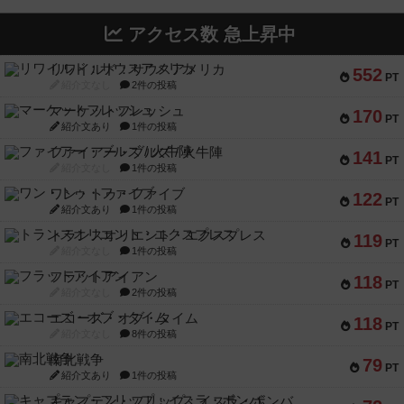
アクセス数 急上昇中
リワイルド：サウスアメリカ
552
PT
紹介文なし
2件の投稿
マーケットフレッシュ
170
PT
紹介文あり
1件の投稿
ファイアー・ブルズ / 火牛陣
141
PT
紹介文なし
1件の投稿
ワン・トゥ・ファイブ
122
PT
紹介文あり
1件の投稿
トランスオリエント・エクスプレス
119
PT
紹介文なし
1件の投稿
フラットアイアン
118
PT
紹介文なし
2件の投稿
エコーズ・オブ・タイム
118
PT
紹介文なし
8件の投稿
南北戦争
79
PT
紹介文あり
1件の投稿
キャプテン・フリップ：イスラ・ボンバ