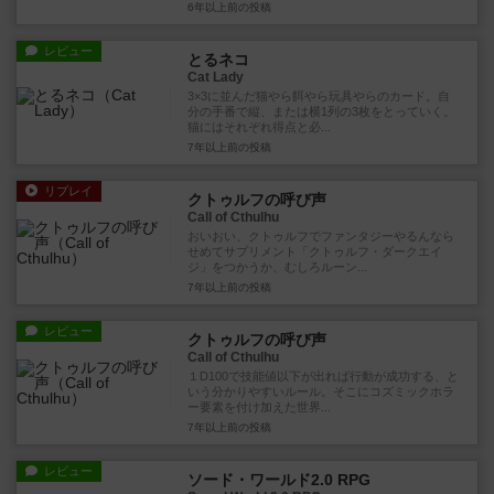
6年以上前
の投稿
レビュー
とるネコ
Cat Lady
3×3に並んだ猫やら餌やら玩具やらのカード。自
分の手番で縦、または横1列の3枚をとっていく。
猫にはそれぞれ得点と必...
7年以上前
の投稿
リプレイ
クトゥルフの呼び声
Call of Cthulhu
おいおい、クトゥルフでファンタジーやるんなら
せめてサプリメント「クトゥルフ・ダークエイ
ジ」をつかうか、むしろルーン...
7年以上前
の投稿
レビュー
クトゥルフの呼び声
Call of Cthulhu
１D100で技能値以下が出れば行動が成功する、と
いう分かりやすいルール。そこにコズミックホラ
ー要素を付け加えた世界...
7年以上前
の投稿
レビュー
ソード・ワールド2.0 RPG