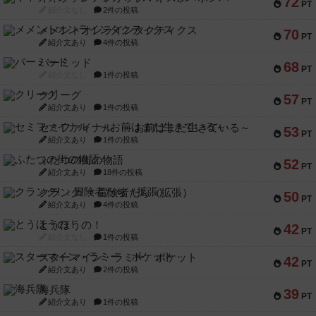
72
PT
紹介文なし
2件の投稿
メメントオンラインタクティクス
70
PT
紹介文あり
4件の投稿
パーミッド
68
PT
紹介文なし
1件の投稿
クリーグ
57
PT
紹介文あり
1件の投稿
セミファイナル ～お前はまだ生きている～
53
PT
紹介文あり
1件の投稿
ふたつの街の物語
52
PT
紹介文あり
18件の投稿
クランク! ：冒険者たち（拡張）
50
PT
紹介文あり
4件の投稿
とうほうの！
42
PT
紹介文なし
1件の投稿
スターマイン・ラミー ポケット
42
PT
紹介文あり
2件の投稿
海兵隊
39
PT
紹介文あり
1件の投稿