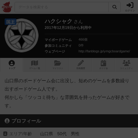
ログイン
ハクシャク
さん
国王
2017年12月19日から利用中
466個
マイボードゲーム
0件
参加コミュニティ
http://fanblogs.jp/ymgcboardgame/
ウェブページ
トップ
ゲーム一覧
マイリスト
投稿履歴
ボ
ドゲ
会
コミュニティ
山口県のボードゲーム会に出没し、短めのゲームを多数繰り
出すボードゲーム人です。
何かしら「ツッコミ待ち」な雰囲気を持ったゲームが好きで
す。
プロフィール
エリア/年齡
山口県 50代 男性