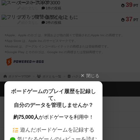
スーパーストア3000
39
PT
紹介文なし
1件の投稿
フリップ７：復讐心とともに
37
PT
紹介文なし
2件の投稿
※Apple、Apple のロゴ は、米国および他の国々で登録されたApple Inc.の商標です。
※App Store は、Apple Inc.のサービスマークです。
※Android は、グーグル インコーポレイテッドの商標または登録商標です。
※Google Play とそのロゴは、Google Inc.の商標または登録商標です。
閉じる
ボドゲーマTOP
ボドとも一覧
ハクシャク
ボドゲーマTOP
ボードゲームのプレイ履歴を記録し
て、
ボードゲームを検索する
自分のデータを管理しませんか？
約75,000人
がボドゲーマを利用中！
ボードゲームの新着レビュー
遊んだボードゲームを記録する
ボードゲーム会情報
気になるゲームのレビューを読む