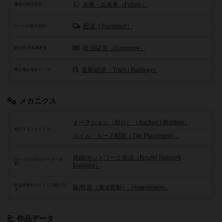
未来・近未来（Future）
舞台の時代背景
配達（Transport）
ゲームの基本目的
経済/経営（Economy）
政治経済/各種産業
電車/鉄道（Train / Railway）
乗り物が基本テーマ
メカニクス
オークション（競り）（Auction / Bidding）
頻出するメカニクス
タイル・カード配置（Tile Placement）
路線/ネットワーク形成（Route/ Network
ボードの仕組み/マーカー移
動
Building）
投資要素やプレイ上の駆け引
株/投資（価値変動）（Investment）
き
作品データ