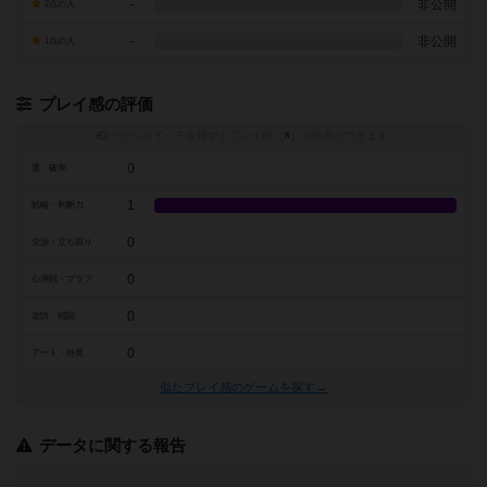
-
非公開
2点の人
-
非公開
1点の人
プレイ感の評価
トグルスイッチを押すとプレイ感（
※
）の投票ができます
0
運・確率
1
戦略・判断力
0
交渉・立ち回り
0
心理戦・ブラフ
0
攻防・戦闘
0
アート・外見
似たプレイ感のゲームを探す→
データに関する報告