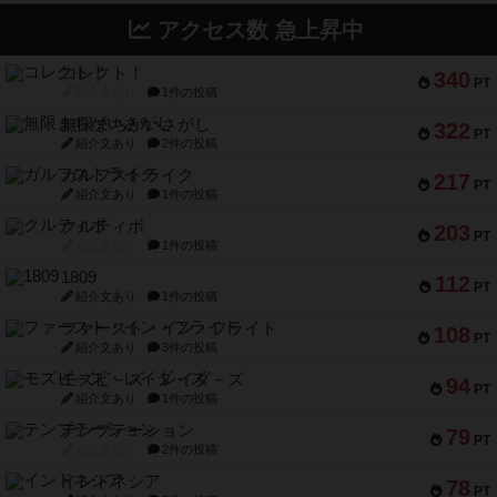
アクセス数 急上昇中
コレクト！
340
PT
紹介文なし
1件の投稿
無限まちがいさがし
322
PT
紹介文あり
2件の投稿
ガルフストライク
217
PT
紹介文あり
1件の投稿
クルティボ
203
PT
紹介文なし
1件の投稿
1809
112
PT
紹介文あり
1件の投稿
ファースト・イン・フライト
108
PT
紹介文あり
3件の投稿
モズビ－ズ・レイダ－ズ
94
PT
紹介文あり
1件の投稿
テンプテーション
79
PT
紹介文なし
2件の投稿
インドネシア
78
PT