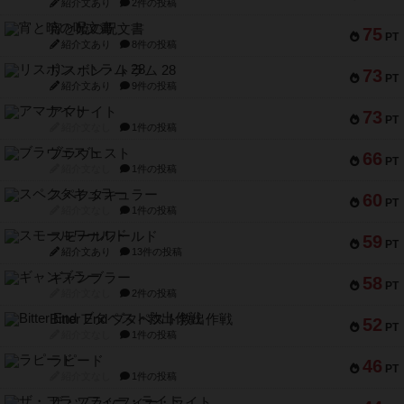
紹介文あり
2件の投稿
宵と暁の呪文書
75
PT
紹介文あり
8件の投稿
リスボン・トラム 28
73
PT
紹介文あり
9件の投稿
アマナイト
73
PT
紹介文なし
1件の投稿
ブラヴェスト
66
PT
紹介文なし
1件の投稿
スペクタキュラー
60
PT
紹介文なし
1件の投稿
スモールワールド
59
PT
紹介文あり
13件の投稿
ギャンブラー
58
PT
紹介文なし
2件の投稿
Bitter End ブタペスト救出作戦
52
PT
紹介文なし
1件の投稿
ラピード
46
PT
紹介文なし
1件の投稿
ザ・フラッフィー・ライト