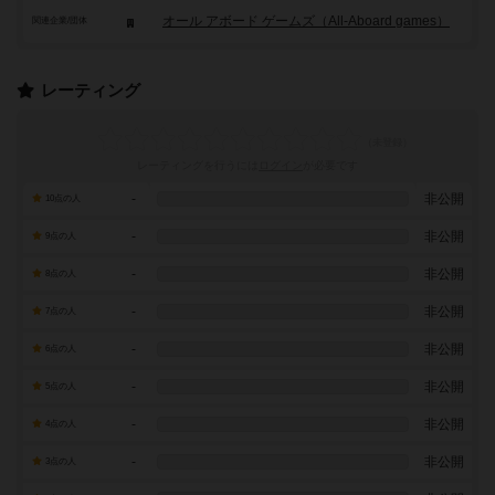
オール アボード ゲームズ（All-Aboard games）
関連企業/団体
レーティング
レーティングを行うには
ログイン
が必要です
-
非公開
10点の人
-
非公開
9点の人
-
非公開
8点の人
-
非公開
7点の人
-
非公開
6点の人
-
非公開
5点の人
-
非公開
4点の人
-
非公開
3点の人