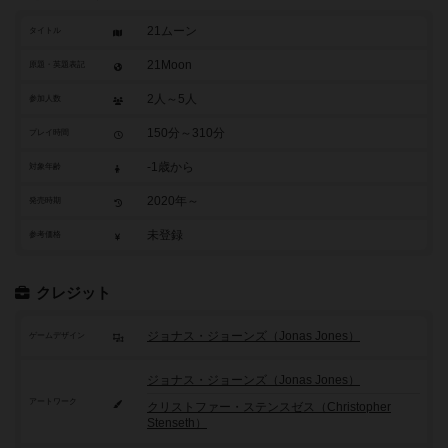
21ムーン
タイトル
21Moon
原題・英題表記
2人～5人
参加人数
150分～310分
プレイ時間
-1歳から
対象年齢
2020年～
発売時期
未登録
参考価格
クレジット
ジョナス・ジョーンズ（Jonas Jones）
ゲームデザイン
ジョナス・ジョーンズ（Jonas Jones）
アートワーク
クリストファー・ステンスゼス（Christopher
Stenseth）