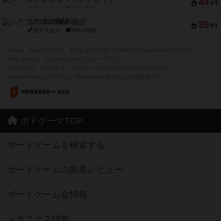
44
PT
紹介文なし
0件の投稿
ふたつの城の物語
39
PT
紹介文あり
6件の投稿
※Apple、Apple のロゴ は、米国および他の国々で登録されたApple Inc.の商標です。
※App Store は、Apple Inc.のサービスマークです。
※Android は、グーグル インコーポレイテッドの商標または登録商標です。
※Google Play とそのロゴは、Google Inc.の商標または登録商標です。
ボドゲーマTOP
ボードゲームを検索する
ボードゲームの新着レビュー
ボードゲーム会情報
メカニクス特集