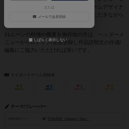
の情報は、ボドゲーマ運営事務局・ゲームデザイナ
または
ーご本人様・有志の皆様にご協力をいただきながら
メールで会員登録
登録されています。
21ムーンの特徴や概要を御存知の方は、ヘッダーメ
しばらく表示しない
ニューからログイン/会員登録し作品説明文の作成/
編集にご協力いただければ幸いです。
マイボードゲーム登録者
0
2
1
0
興味あり
経験あり
お気に入り
持ってる
テーマ/フレーバー
宇宙/惑星（Galaxy / Star）
世界観/基本テーマ