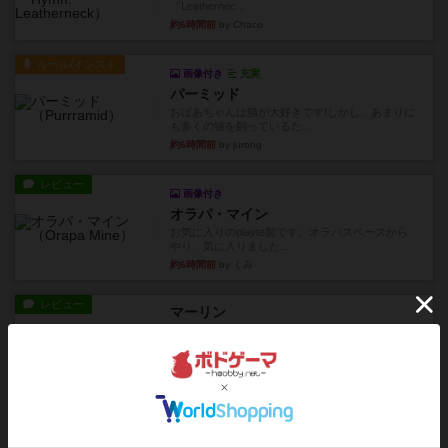
『Leathernec...
約6時間前
by Chaco
ルール/インスト
画像付き
充実
パーミッド
おばあちゃんは猫が大好きです!しかし、あまりに
も多くの猫を飼っているた...
約6時間前
by jurong
レビュー
画像付き
オラパ・マイン
お気に入りのplayte製です。オラパスペースから
やり、気に入りました...
約6時間前
by くみ
レビュー
マーリン
４人プレイ。インスト1時間プレイ2時間半。結構
ダイス運と手札のカード運...
約7時間前
by oliber
レビュー
アンブッシュ！：シルバースター
1987年にVictory Gamesが出版した『Silver Sta...
約7時間前
by Chaco