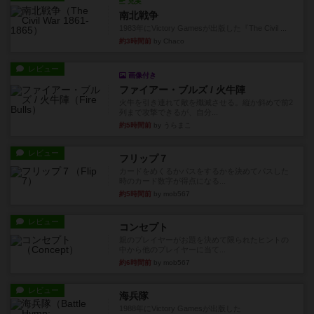
充実
南北戦争
1983年にVictory Gamesが出版した『The Civil ...
約3時間前
by Chaco
レビュー
画像付き
ファイアー・ブルズ / 火牛陣
火牛を引き連れて敵を殲滅させる。縦か斜めで前2
列まで攻撃できるが、自分...
約5時間前
by うらまこ
レビュー
フリップ７
カードをめくるかパスをするかを決めてパスした
時のカード数字が得点になる...
約5時間前
by mob567
レビュー
コンセプト
親のプレイヤーがお題を決めて限られたヒントの
中から他のプレイヤーに当て...
約6時間前
by mob567
レビュー
海兵隊
1988年にVictory Gamesが出版した