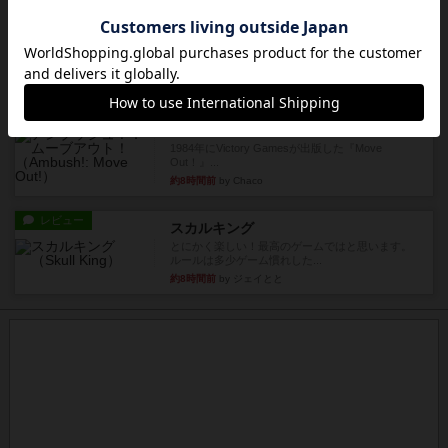
レビュー
アンブッシュ！：パープルハート
1985年にVictory Gamesが出版した『Purple Hea...
約7時間前
by Chaco
レビュー
アンブッシュ！：ムーブアウト！
1984年にVictory Gamesが出版した『Move
Out！』...
約8時間前
by Chaco
レビュー
スカルキング
とにかく楽しい！最高のゲームではと思います。
ルールは多少ゲーム慣れした...
約8時間前
by ジェイとと