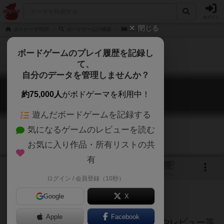
ログイン
閉じる
ボドゲーマTOP
ボードゲームの検索
21ムーン
ボードゲームのプレイ履歴を記録し
て、
自分のデータを管理しませんか？
21ムーン
約75,000人
がボドゲーマを利用中！
21Moon
遊んだボードゲームを記録する
気になるゲームのレビューを読む
お気に入り作品・所有リストの共
有
トップ
画像
動画
レビュー
カフェ
ログイン / 会員登録（10秒）
Google
X
ご協力ください
Apple
Facebook
当サイトに掲載されている作品説明文やレビュー等