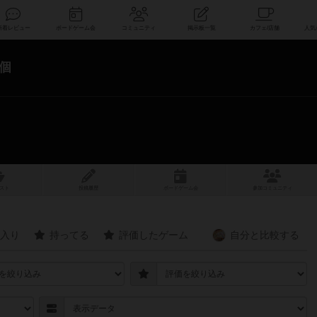
索
新着レビュー
ボードゲーム会
コミュニティ
掲示板一覧
6個
スト
投稿履歴
ボ
ー
ドゲ
ーム
会
参加
コミュニティ
入り
持ってる
評価したゲーム
自分と
比較する