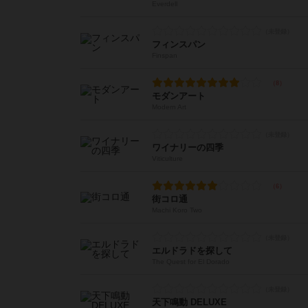
Everdell
フィンスパン
Finspan
モダンアート
Modern Art
ワイナリーの四季
Viticulture
街コロ通
Machi Koro Two
エルドラドを探して
The Quest for El Dorado
天下鳴動 DELUXE