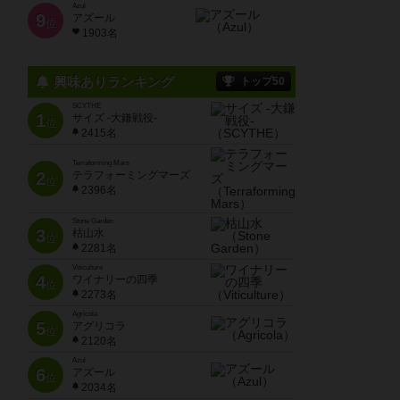
Azul
9
アズール
位
1903名
興味ありランキング
トップ50
SCYTHE
1
サイズ -大鎌戦役-
位
2415名
Terraforming Mars
2
テラフォーミングマーズ
位
2396名
Stone Garden
3
枯山水
位
2281名
Viticulture
4
ワイナリーの四季
位
2273名
Agricola
5
アグリコラ
位
2120名
Azul
6
アズール
位
2034名