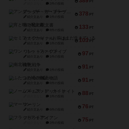
389
PT
紹介文なし
2件の投稿
アンダー・ザ・テーブラー
378
PT
紹介文あり
1件の投稿
宵と暁の呪文書
133
PT
紹介文あり
8件の投稿
セミファイナル ～お前はまだ生きている～
103
PT
紹介文あり
1件の投稿
ワン・トゥ・ファイブ
97
PT
紹介文あり
1件の投稿
南北戦争
91
PT
紹介文あり
1件の投稿
ふたつの城の物語
91
PT
紹介文あり
6件の投稿
ノームズ・アット・ナイト
88
PT
紹介文なし
1件の投稿
マーリン
76
PT
紹介文あり
6件の投稿
フラットアイアン
75
PT
紹介文なし
2件の投稿