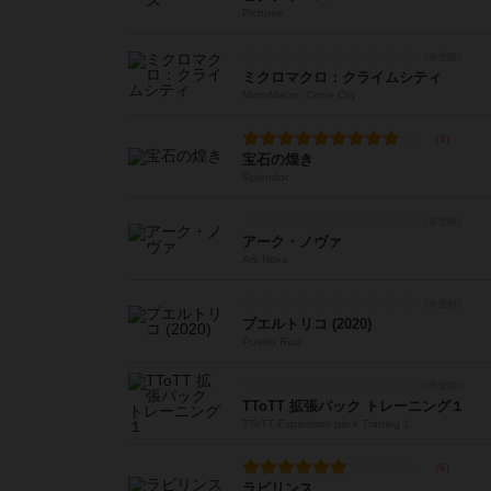
Pictures
ミクロマクロ：クライムシティ
MicroMacro: Crime City
宝石の煌き
Splendor
アーク・ノヴァ
Ark Nova
プエルトリコ (2020)
Puerto Rico
TToTT 拡張パック トレーニング１
TToTT Expansion pack Traning 1
ラビリンス