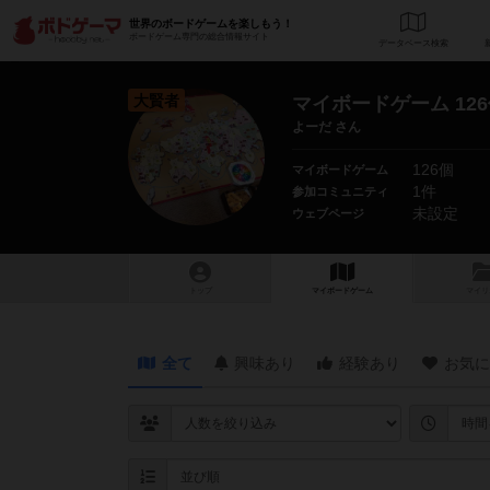
世界のボードゲームを楽しもう！
ボードゲーム専門の総合情報サイト
データベース
検
大賢者
マイボードゲーム 12
よーだ さん
126個
マイボードゲーム
1件
参加コミュニティ
未設定
ウェブページ
トップ
マイボードゲーム
マイリ
全て
興味あり
経験あり
お気に