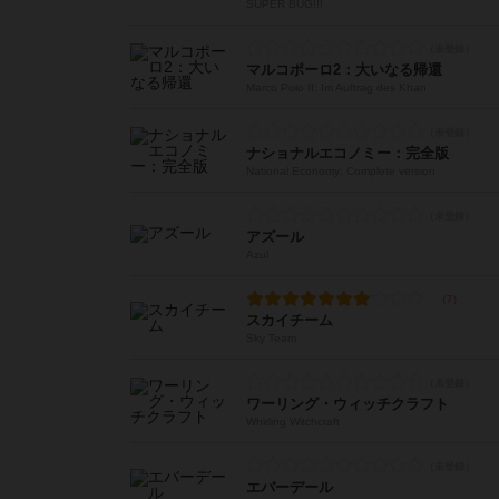
SUPER BUG!!!
マルコポーロ2：大いなる帰還
Marco Polo II: Im Auftrag des Khan
ナショナルエコノミー：完全版
National Economy: Complete version
アズール
Azul
スカイチーム
Sky Team
ワーリング・ウィッチクラフト
Whirling Witchcraft
エバーデール