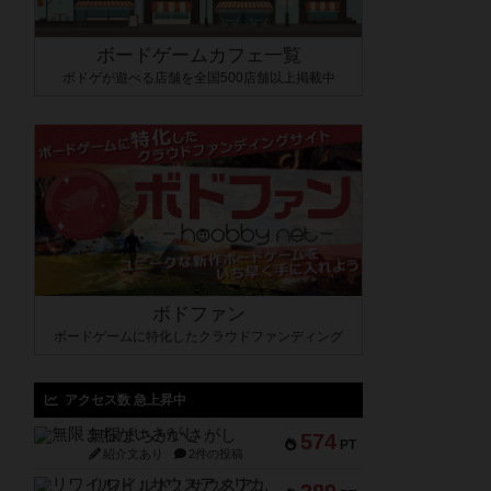
ボードゲームカフェ一覧
ボドゲが遊べる店舗を全国500店舗以上掲載中
ボドファン
ボードゲームに特化したクラウドファンディング
アクセス数 急上昇中
無限まちがいさがし
574
PT
紹介文あり
2件の投稿
リワイルド：サウスアメリカ