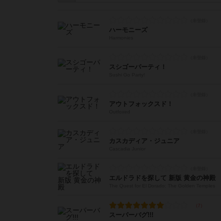
ハーモニーズ
Harmonies
スシゴーパーティ！
Sushi Go Party!
アウトフォックスド！
Outfoxed
カスカディア・ジュニア
Cascadia Junior
エルドラドを探して 新版 黄金の神殿
The Quest for El Dorado: The Golden Temples
スーパーバグ!!!