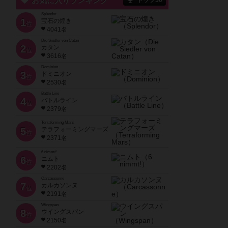
お気に入りランキング
トップ50
Splendor
1
宝石の煌き
位
4041名
Die Siedler von Catan
2
カタン
位
3616名
Dominion
3
ドミニオン
位
2530名
Battle Line
4
バトルライン
位
2379名
Terraforming Mars
5
テラフォーミングマーズ
位
2371名
6 nimmt!
6
ニムト
位
2202名
Carcassonne
7
カルカソンヌ
位
2191名
Wingspan
8
ウイングスパン
位
2150名