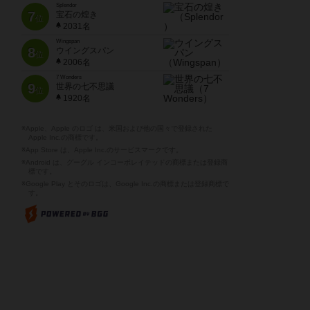
Splendor
7
宝石の煌き
位
2031名
Wingspan
8
ウイングスパン
位
2006名
7 Wonders
9
世界の七不思議
位
1920名
※Apple、Apple のロゴ は、米国および他の国々で登録された
Apple Inc.の商標です。
※App Store は、Apple Inc.のサービスマークです。
※Android は、グーグル インコーポレイテッドの商標または登録商
標です。
※Google Play とそのロゴは、Google Inc.の商標または登録商標で
す。