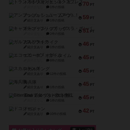
トランスオリエント・エクスプレス
70
PT
紹介文なし
1件の投稿
アンブッシュ！：ムーブアウト！
59
PT
紹介文あり
1件の投稿
キャプテン・フリップ：イスラ・ボンバ
51
PT
紹介文なし
2件の投稿
ガルフストライク
46
PT
紹介文あり
1件の投稿
エコーズ・オブ・タイム
45
PT
紹介文なし
8件の投稿
スカルキング
45
PT
紹介文あり
12件の投稿
海兵隊
45
PT
紹介文あり
1件の投稿
Bitter End ブタペスト救出作戦
45
PT
紹介文なし
1件の投稿
ドコジャン
42
PT
紹介文あり
10件の投稿