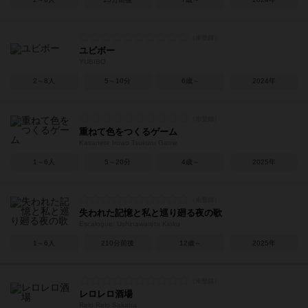
ユビボー
YUBIBO
2～8人
5～10分
6歳～
2024年
重ねて色をつくるゲーム
Kasanete Irowo Tsukuru Game
1～6人
5～20分
4歳～
2025年
失われた記憶と私と巡り廻る夜の歌
Escalogue: Ushinawareta Kioku
1～6人
210分前後
12歳～
2025年
レロレロ酒場
Relo Relo Sakaba