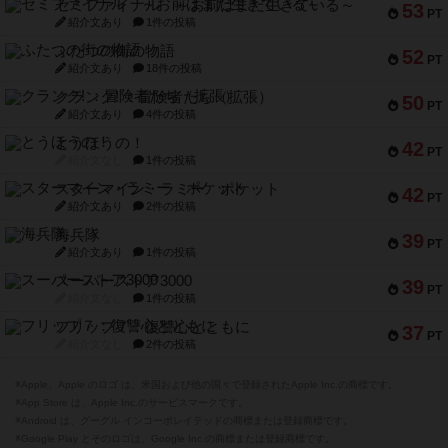
セミファイナル ～お前はまだ生きている～
53
PT
紹介文あり
1件の投稿
ふたつの街の物語
52
PT
紹介文あり
18件の投稿
クランク! ：冒険者たち（拡張）
50
PT
紹介文あり
4件の投稿
とうほうの！
42
PT
紹介文なし
1件の投稿
スターマイン・ラミー ポケット
42
PT
紹介文あり
2件の投稿
海兵隊
39
PT
紹介文あり
1件の投稿
スーパーストア3000
39
PT
紹介文なし
1件の投稿
フリップ７：復讐心とともに
37
PT
紹介文なし
2件の投稿
※Apple、Apple のロゴ は、米国および他の国々で登録されたApple Inc.の商標です。
※App Store は、Apple Inc.のサービスマークです。
※Android は、グーグル インコーポレイテッドの商標または登録商標です。
※Google Play とそのロゴは、Google Inc.の商標または登録商標です。