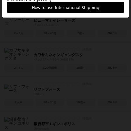
ヒューマナイレーサーズ
Human× AI Racers
2～4人
20～40分
7歳～
2025年
カワサキネオンギャングスタ
KAWASAKI NEON GANGSTA
2～4人
120分前後
15歳～
2024年
リフトフォース
Riftforce
2人用
20～30分
10歳～
2021年
銀杏都市 / ギンコポリス
Ginkgopolis