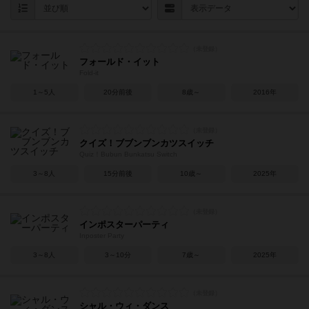
フォールド・イット
Fold-it
1～5人
20分前後
8歳～
2016年
クイズ！ブブンブンカツスイッチ
Quiz！Bubun Bunkatsu Switch
3～8人
15分前後
10歳～
2025年
インポスターパーティ
Inposter Party
3～8人
3～10分
7歳～
2025年
シャル・ウィ・ダンス