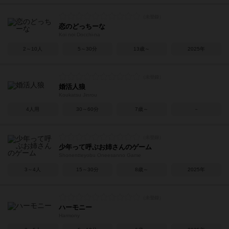
恋のどっちーな
Koi noi Docchi-na
2～10人
5～30分
13歳～
2025年
婚活人狼
Koukatsu Jinrou
4人用
30～60分
7歳～
－
少年って呼ぶお姉さんのゲーム
Shonentteyobu Oneesanno Game
3～4人
15～30分
8歳～
2025年
ハーモニー
Harmony