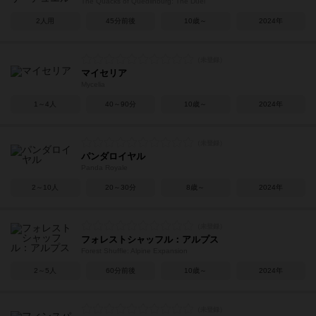
The Quacks of Quedlinburg: The Duel
2人用
45分前後
10歳～
2024年
マイセリア
Mycelia
1～4人
40～90分
10歳～
2024年
パンダロイヤル
Panda Royale
2～10人
20～30分
8歳～
2024年
フォレストシャッフル：アルプス
Forest Shuffle: Alpine Expansion
2～5人
60分前後
10歳～
2024年