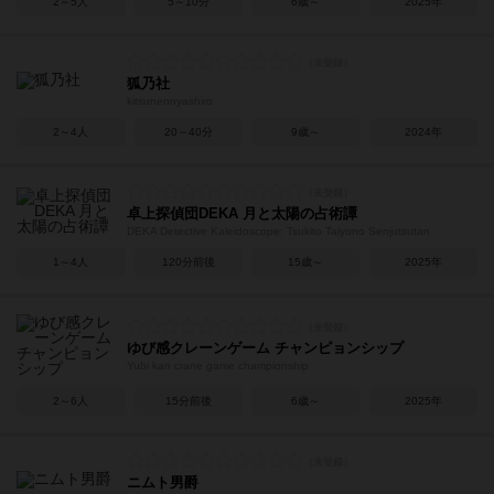
2～5人
5～10分
6歳～
2025年
狐乃社
kitsunenoyashiro
2～4人
20～40分
9歳～
2024年
卓上探偵団DEKA 月と太陽の占術譚
DEKA Detective Kaleidoscope: Tsukito Taiyono Senjutsutan
1～4人
120分前後
15歳～
2025年
ゆび感クレーンゲーム チャンピョンシップ
Yubi kan crane game championship
2～6人
15分前後
6歳～
2025年
ニムト男爵