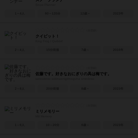
Snow Planner
1～4人
60～120分
12歳～
2023年
クイビット！
King Frog / Quibbit!
2～4人
15分前後
7歳～
2016年
佐藤です。好きなおにぎりの具は梅です。
satoudesu sukinaonigirinoguha umedesu
2～8人
20分前後
8歳～
2023年
ミリメモリー
Mili Memory
1～6人
10～20分
6歳～
2023年