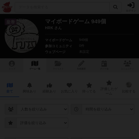
ログイン
マイボードゲーム 949個
皇帝
HRK さん
949個
マイボードゲーム
0件
参加コミュニティ
未設定
ウェブページ
トップ
ゲーム一覧
マイリスト
投稿履歴
ボ
ドゲ
会
コミュニティ
評価したゲ
全て
興味あり
経験あり
お気に入り
持ってる
比較する
ーム