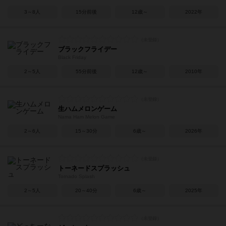
3～8人
15分前後
12歳～
2022年
ブラックフライデー
Black Friday
2～5人
55分前後
12歳～
2010年
生ハムメロンゲーム
Nama Ham Melon Game
2～6人
15～30分
6歳～
2026年
トーネードスプラッシュ
Tornado Splash
2～5人
20～40分
6歳～
2025年