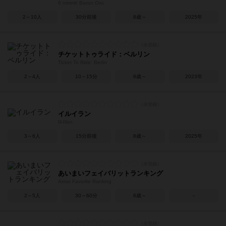
6 nimmt! Baron Oxx
2～10人
30分前後
8歳～
2025年
チケットトゥライド：ベルリン
Ticket To Ride: Berlin
2～4人
10～15分
8歳～
2023年
イルイラン
Ill-Illan
3～6人
15分前後
8歳～
2025年
あいまいフェイバリットランキング
Aimai Favorite Ranking
2～5人
30～60分
6歳～
－