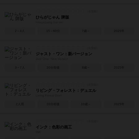
ひらがじゃん 牌版
hiragajyang hai ver
2～4人
15～60分
7歳～
2025年
ジャスト・ワン：新バージョン
Just One: New Version
3～7人
20分前後
8歳～
2025年
リビング・フォレスト：デュエル
Living Forest Duel
2人用
20分前後
10歳～
2025年
インク：色彩の画工
INK