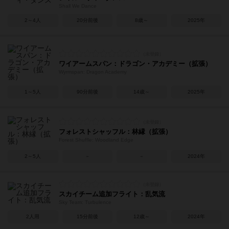
Shall We Dance
2～4人
20分前後
8歳～
2025年
ワイアームスパン：ドラゴン・アカデミー（拡張）
Wyrmspan: Dragon Academy
1～5人
90分前後
14歳～
2025年
フォレストシャッフル：林縁（拡張）
Forest Shuffle: Woodland Edge
2～5人
－
－
2024年
スカイチーム追加フライト：乱気流
Sky Team: Turbulence
2人用
15分前後
12歳～
2024年