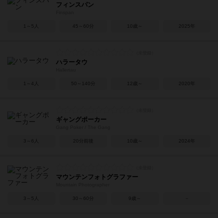
フィンスパン
Finspan
1～5人
45～60分
10歳～
2025年
ハラータウ
Hallertau
1～4人
50～140分
12歳～
2020年
ギャングポーカー
Gang Poker / The Gang
3～6人
20分前後
10歳～
2024年
マウンテンフォトグラファー
Mountain Photographer
3～5人
30～60分
9歳～
－