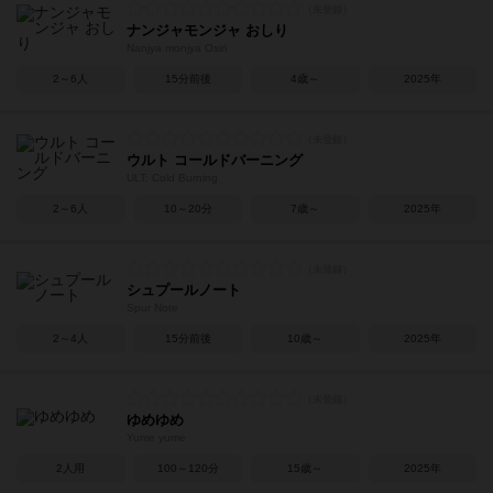
ナンジャモンジャ おしり
Nanjya monjya Osiri
2～6人
15分前後
4歳～
2025年
ウルト コールドバーニング
ULT: Cold Burning
2～6人
10～20分
7歳～
2025年
シュプールノート
Spur Note
2～4人
15分前後
10歳～
2025年
ゆめゆめ
Yume yume
2人用
100～120分
15歳～
2025年