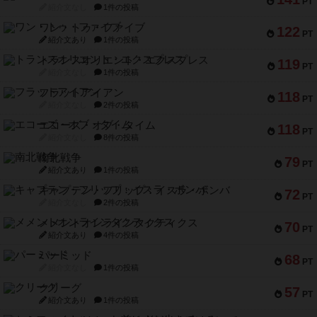
PT
紹介文なし
1件の投稿
ワン・トゥ・ファイブ
122
PT
紹介文あり
1件の投稿
トランスオリエント・エクスプレス
119
PT
紹介文なし
1件の投稿
フラットアイアン
118
PT
紹介文なし
2件の投稿
エコーズ・オブ・タイム
118
PT
紹介文なし
8件の投稿
南北戦争
79
PT
紹介文あり
1件の投稿
キャプテン・フリップ：イスラ・ボンバ
72
PT
紹介文なし
2件の投稿
メメントオンラインタクティクス
70
PT
紹介文あり
4件の投稿
パーミッド
68
PT
紹介文なし
1件の投稿
クリーグ
57
PT
紹介文あり
1件の投稿