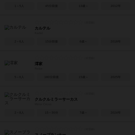
1～5人
45分前後
13歳～
2012年
カルテル
Kartel
2～6人
15分前後
6歳～
2018年
澪家
Reike
5～6人
180分前後
15歳～
2025年
クルクルミラーサーカス
Mirror Circus
2～8人
15～30分
7歳～
2024年
スノープランナー