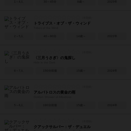
1～4人
30～45分
8歳～
2025年
トライブス・オブ・ザ・ウィンド
Tribes of the Wind
2～5人
40～90分
14歳～
2022年
〈三月うさぎ〉の鬼探し
Hide in the Dark
6～7人
150分前後
15歳～
2024年
アルバトロスの黄金の雨
Golden Shower of Albatross
5～6人
180分前後
15歳～
2024年
クアックサルバー：ザ・デュエル