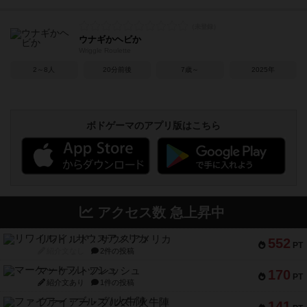
ウナギかヘビか
Wriggle Roulette
2～8人
20分前後
7歳～
2025年
ボドゲーマのアプリ版はこちら
アクセス数 急上昇中
リワイルド：サウスアメリカ
552
PT
紹介文なし
2件の投稿
マーケットフレッシュ
170
PT
紹介文あり
1件の投稿
ファイアー・ブルズ / 火牛陣
141