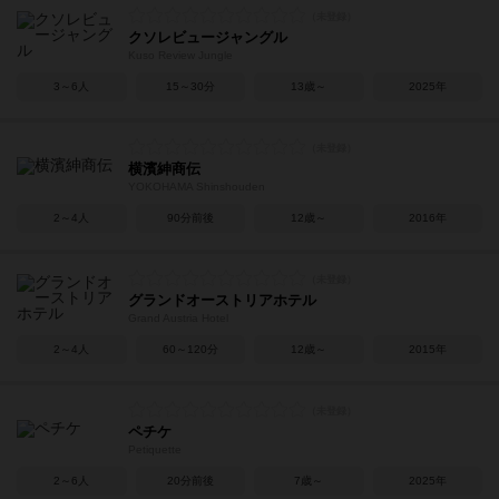
クソレビュージャングル
Kuso Review Jungle
3～6人
15～30分
13歳～
2025年
横濱紳商伝
YOKOHAMA Shinshouden
2～4人
90分前後
12歳～
2016年
グランドオーストリアホテル
Grand Austria Hotel
2～4人
60～120分
12歳～
2015年
ペチケ
Petiquette
2～6人
20分前後
7歳～
2025年