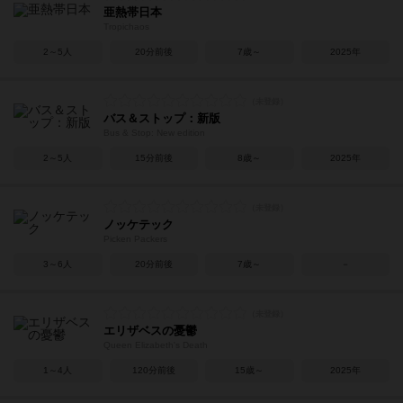
亜熱帯日本
Tropichaos
2～5人
20分前後
7歳～
2025年
バス＆ストップ：新版
Bus & Stop: New edition
2～5人
15分前後
8歳～
2025年
ノッケテック
Picken Packers
3～6人
20分前後
7歳～
－
エリザベスの憂鬱
Queen Elizabeth's Death
1～4人
120分前後
15歳～
2025年