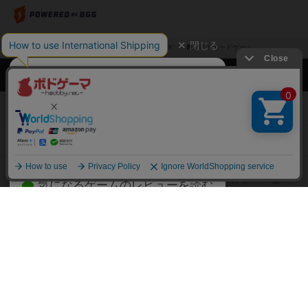
閉じる
ボドゲーマTOP
ボドとも一覧
HRK
マイボードゲーム
ボドゲーマTOP
ボードゲームのプレイ履歴を記録し
て、
ボードゲームを検索する
自分のデータを管理しませんか？
約75,000人
がボドゲーマを利用中！
ボードゲームの新着レビュー
遊んだボードゲームを記録する
ボードゲーム会情報
気になるゲームのレビューを読む
お気に入り作品・所有リストの共
メカニクス特集
有
掲示板・トピックス
ログイン / 会員登録（10秒）
Google
X
ボドとも・会員一覧
Apple
Facebook