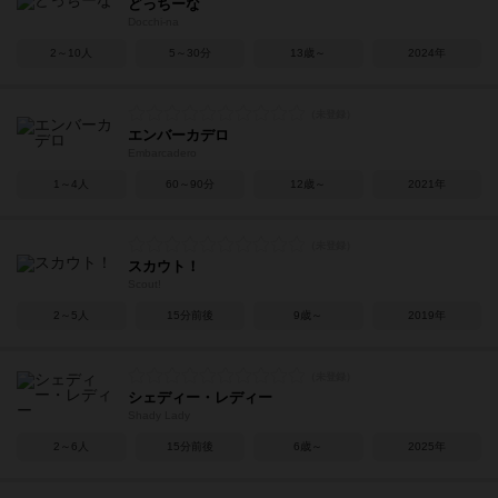
どっちーな
Docchi-na
2～10人
5～30分
13歳～
2024年
エンバーカデロ
Embarcadero
1～4人
60～90分
12歳～
2021年
スカウト！
Scout!
2～5人
15分前後
9歳～
2019年
シェディー・レディー
Shady Lady
2～6人
15分前後
6歳～
2025年