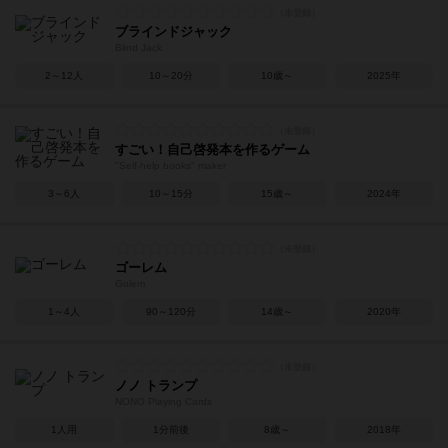
ブラインドジャック
Blind Jack
2～12人
10～20分
10歳～
2025年
すごい！自己啓発本を作るゲーム
"Self-help books" maker
3～6人
10～15分
15歳～
2024年
ゴーレム
Golem
1～4人
90～120分
14歳～
2020年
ノノ トランプ
NONO Playing Cards
1人用
1分前後
8歳～
2018年