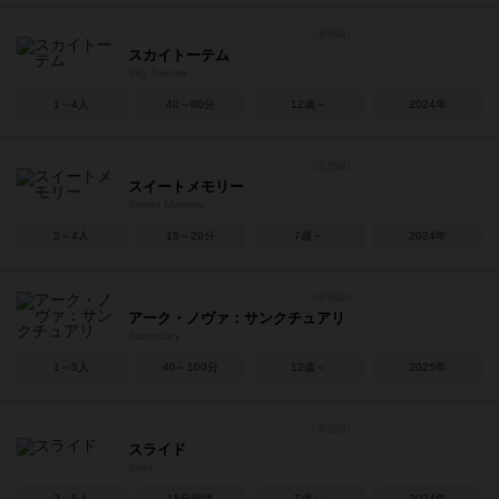
スカイトーテム
Sky Totems
1～4人
40～80分
12歳～
2024年
スイートメモリー
Sweet Memory
2～4人
15～20分
7歳～
2024年
アーク・ノヴァ：サンクチュアリ
Sanctuary
1～5人
40～100分
12歳～
2025年
スライド
Slide
2～6人
15分前後
7歳～
2024年