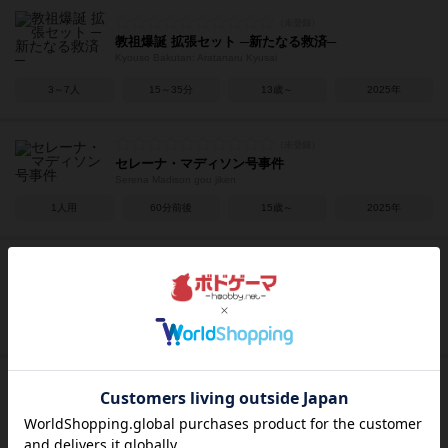
教祖爆誕 拡張セット ─新たなる救済─
Kyouso Bakutan: Aratanaru Kyusai
3～7人
15～35分
13歳～
2025年
セレーナ・マディソン号事件
Serena Madison gou jiken
1人用
60分前後
15歳～
2025年
有限探偵ミネルバ-夜と死の画家-
Yuugentantei Minerva
2人用
150～240分
13歳～
2025年
黒革の手帳はもう語らない
Kurokawa no techou ha mou kataranai
1人用
60分前後
－
－