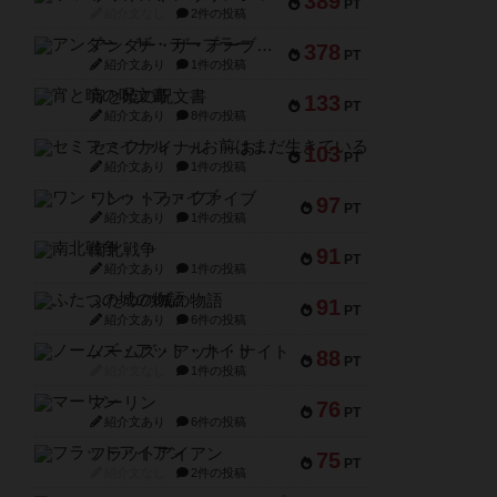
389
PT
紹介文なし
2件の投稿
アンダー・ザ・テーブラー
378
PT
紹介文あり
1件の投稿
宵と暁の呪文書
133
PT
紹介文あり
8件の投稿
セミファイナル ～お前はまだ生きている～
103
PT
紹介文あり
1件の投稿
ワン・トゥ・ファイブ
97
PT
紹介文あり
1件の投稿
南北戦争
91
PT
紹介文あり
1件の投稿
ふたつの城の物語
91
PT
紹介文あり
6件の投稿
ノームズ・アット・ナイト
88
PT
紹介文なし
1件の投稿
マーリン
76
PT
紹介文あり
6件の投稿
フラットアイアン
75
PT
紹介文なし
2件の投稿