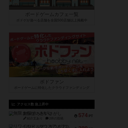
ボードゲームカフェ一覧
ボドゲが遊べる店舗を全国500店舗以上掲載中
ボドファン
ボードゲームに特化したクラウドファンディング
アクセス数 急上昇中
無限まちがいさがし
574
PT
紹介文あり
2件の投稿
リワイルド：サウスアメリカ