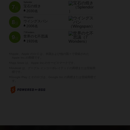
Splendor
7
宝石の煌き
位
2030名
Wingspan
8
ウイングスパン
位
2006名
7 Wonders
9
世界の七不思議
位
1920名
※Apple、Apple のロゴ は、米国および他の国々で登録された
Apple Inc.の商標です。
※App Store は、Apple Inc.のサービスマークです。
※Android は、グーグル インコーポレイテッドの商標または登録商
標です。
※Google Play とそのロゴは、Google Inc.の商標または登録商標で
す。