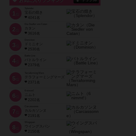
お気に入りランキング
トップ50
Splendor
1
宝石の煌き
位
4041名
Die Siedler von Catan
2
カタン
位
3616名
Dominion
3
ドミニオン
位
2530名
Battle Line
4
バトルライン
位
2379名
Terraforming Mars
5
テラフォーミングマーズ
位
2371名
6 nimmt!
6
ニムト
位
2202名
Carcassonne
7
カルカソンヌ
位
2191名
Wingspan
8
ウイングスパン
位
2150名