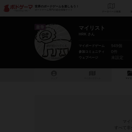
世界のボードゲームを楽しもう！
ボードゲーム専門の総合情報サイト
データベース
検
皇帝
マイリスト
HRK さん
949個
マイボードゲーム
0件
参加コミュニティ
未設定
ウェブページ
トップ
マイボードゲーム
マイリ
マイ
すべて非