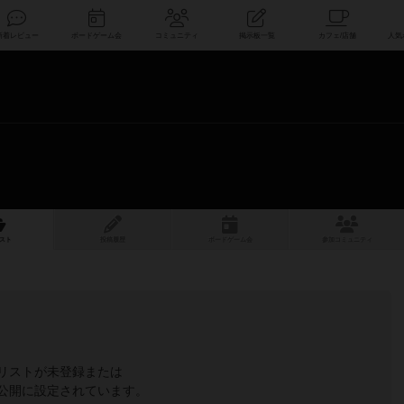
索
新着レビュー
ボードゲーム会
コミュニティ
掲示板一覧
スト
投稿履歴
ボ
ー
ドゲ
ーム
会
参加
コミュニティ
リストが未登録または
公開に設定されています。