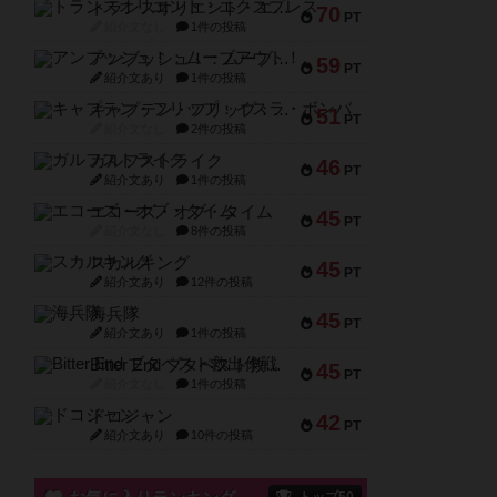
トランスオリエント・エクスプレス
70
PT
紹介文なし
1件の投稿
アンブッシュ！：ムーブアウト！
59
PT
紹介文あり
1件の投稿
キャプテン・フリップ：イスラ・ボンバ
51
PT
紹介文なし
2件の投稿
ガルフストライク
46
PT
紹介文あり
1件の投稿
エコーズ・オブ・タイム
45
PT
紹介文なし
8件の投稿
スカルキング
45
PT
紹介文あり
12件の投稿
海兵隊
45
PT
紹介文あり
1件の投稿
Bitter End ブタペスト救出作戦
45
PT
紹介文なし
1件の投稿
ドコジャン
42
PT
紹介文あり
10件の投稿