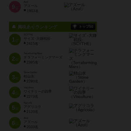
Azul
9
アズール
位
1903名
興味ありランキング
トップ50
SCYTHE
1
サイズ -大鎌戦役-
位
2415名
Terraforming Mars
2
テラフォーミングマーズ
位
2395名
Stone Garden
3
枯山水
位
2280名
Viticulture
4
ワイナリーの四季
位
2273名
Agricola
5
アグリコラ
位
2120名
Azul
6
アズール
位
2033名