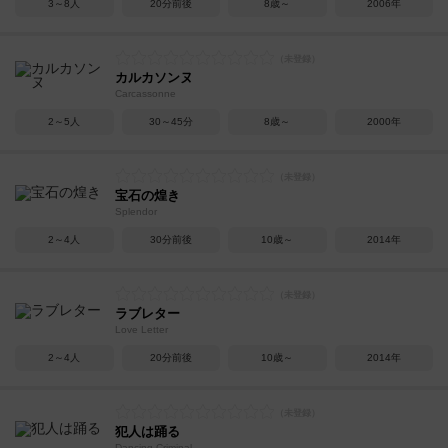
3～8人
20分前後
8歳～
2006年
カルカソンヌ
Carcassonne
2～5人
30～45分
8歳～
2000年
宝石の煌き
Splendor
2～4人
30分前後
10歳～
2014年
ラブレター
Love Letter
2～4人
20分前後
10歳～
2014年
犯人は踊る
Dancing Criminal