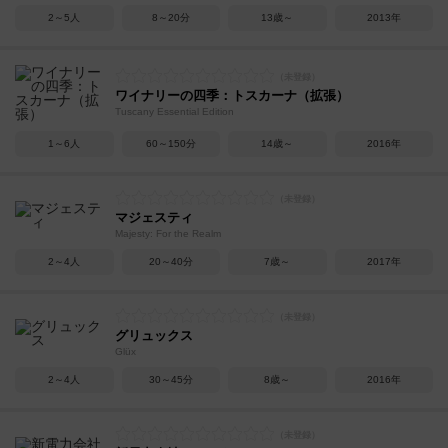
2～5人
8～20分
13歳～
2013年
ワイナリーの四季：トスカーナ（拡張）
Tuscany Essential Edition
1～6人
60～150分
14歳～
2016年
マジェスティ
Majesty: For the Realm
2～4人
20～40分
7歳～
2017年
グリュックス
Glüx
2～4人
30～45分
8歳～
2016年