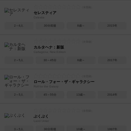
セレスティア
Celestia
2～6人
30分前後
8歳～
2015年
カルタヘナ：新版
Cartagena: New Edition
2～5人
30～45分
8歳～
2017年
ロール・フォー・ザ・ギャラクシー
Roll for the Galaxy
2～5人
45～55分
13歳～
2014年
ぶくぶく
Land Unter
3～5人
30分前後
10歳～
1997年