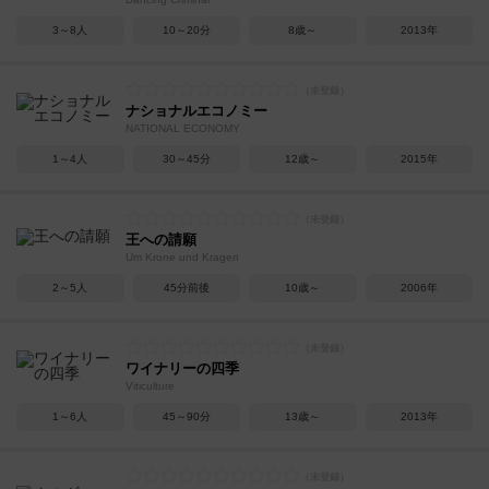
3～8人
10～20分
8歳～
2013年
ナショナルエコノミー
NATIONAL ECONOMY
1～4人
30～45分
12歳～
2015年
王への請願
Um Krone und Kragen
2～5人
45分前後
10歳～
2006年
ワイナリーの四季
Viticulture
1～6人
45～90分
13歳～
2013年