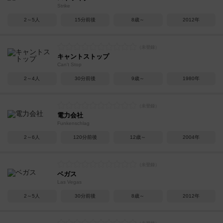
Strike
2～5人
15分前後
8歳～
2012年
キャントストップ
Can't Stop
2～4人
30分前後
9歳～
1980年
電力会社
Funkenschlag
2～6人
120分前後
12歳～
2004年
ベガス
Las Vegas
2～5人
30分前後
8歳～
2012年