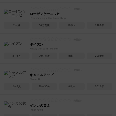
ローゼンケーニッヒ
Rosenkoenig / The Rose King
2人用
30分前後
10歳～
1997年
ポイズン
Friday the 13th / Poison
3～6人
30分前後
8歳～
2005年
キャメルアップ
Camel Up
2～8人
20～30分
8歳～
2014年
インカの黄金
Incan Gold