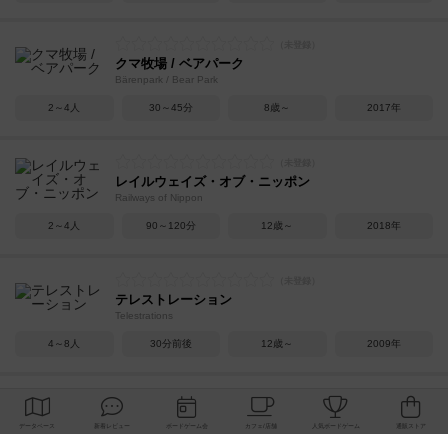
クマ牧場 / ベアパーク
Bärenpark / Bear Park
2～4人
30～45分
8歳～
2017年
レイルウェイズ・オブ・ニッポン
Railways of Nippon
2～4人
90～120分
12歳～
2018年
テレストレーション
Telestrations
4～8人
30分前後
12歳～
2009年
キリンメーター
Giraffometer