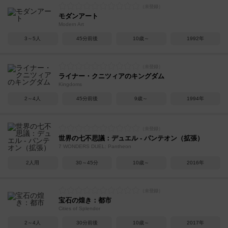
モダンアート
Modern Art
3～5人
45分前後
10歳～
1992年
ライナー・クニツィアのキングダム
Kingdoms
2～4人
45分前後
9歳～
1994年
世界の七不思議：デュエル - パンテオン（拡張）
7 WONDERS DUEL: Pantheon
2人用
30～45分
10歳～
2016年
宝石の煌き：都市
Cities of Splendor
2～4人
30分前後
10歳～
2017年