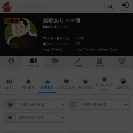
ログイン
経験あり 272個
大賢者
kimino1pin さん
273個
マイボードゲーム
0件
参加コミュニティ
https://twitter.com/kimino1pin
ウェブページ
トップ
ゲーム一覧
マイリスト
投稿履歴
ボ
ドゲ
会
コミュニティ
評価したゲ
全て
興味あり
経験あり
お気に入り
持ってる
比較する
ーム