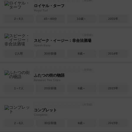
ロイヤル・ターフ
Royal Turf
2～6人
45～60分
10歳～
2001年
スピーク・イージー：非合法酒場
Speak Easy
2人用
30分前後
8歳～
2014年
ふたつの街の物語
Between Two Cities
1～7人
20分前後
8歳～
2015年
コンプレット
Completto
2～6人
30分前後
8歳～
2015年