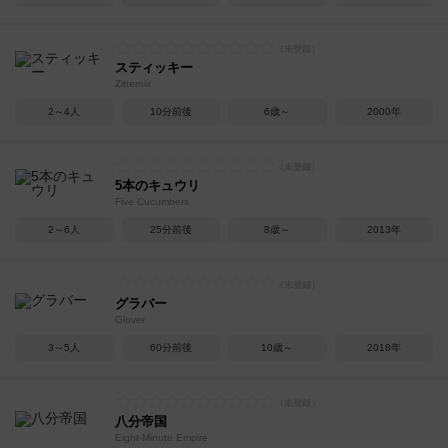
スティッキー
Zitternix
2～4人
10分前後
6歳～
2000年
5本のキュウリ
Five Cucumbers
2～6人
25分前後
8歳～
2013年
グラバー
Glover
3～5人
60分前後
10歳～
2018年
八分帝国
Eight-Minute Empire