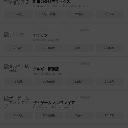
新電力会社デラックス
Funkenschlag Deluxe: Europa/Nordamerika
2～6人
120分前後
12歳～
2014年
ナゲッツ
Armadöra / Nuggets
2～4人
30分前後
8歳～
2003年
タルギ：拡張版
Targi: Die Erweiterung
2人用
60分前後
12歳～
2016年
ザ・ゲーム オンファイア
The Game on Fire (expansion)
1～5人
20分前後
8歳～
2015年