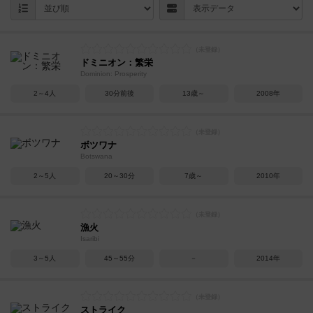
ドミニオン：繁栄
Dominion: Prosperity
2～4人
30分前後
13歳～
2008年
ボツワナ
Botswana
2～5人
20～30分
7歳～
2010年
漁火
Isaribi
3～5人
45～55分
－
2014年
ストライク