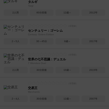
タルギ
Targi
2人用
60分前後
12歳～
2012年
センチュリー：ゴーレム
Century: Golem Edition
2～5人
30～45分
8歳～
2017年
世界の七不思議：デュエル
7 Wonders Duel
2人用
30分前後
10歳～
2015年
交易王
Merchants
2～4人
30分前後
12歳～
2007年