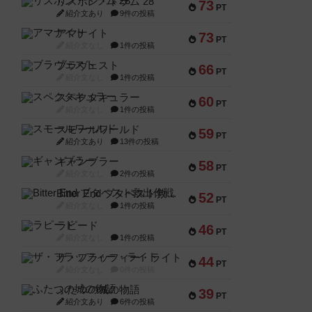
リスボン・トラム 28
73
PT
紹介文あり
9件の投稿
アマナイト
73
PT
紹介文なし
1件の投稿
ブラヴェスト
66
PT
紹介文なし
1件の投稿
スペクタキュラー
60
PT
紹介文なし
1件の投稿
スモールワールド
59
PT
紹介文あり
13件の投稿
ギャンブラー
58
PT
紹介文なし
2件の投稿
Bitter End ブタペスト救出作戦
52
PT
紹介文なし
1件の投稿
ラピード
46
PT
紹介文なし
1件の投稿
ザ・フラッフィー・ライト
44
PT
紹介文なし
0件の投稿
ふたつの城の物語
39
PT
紹介文あり
6件の投稿