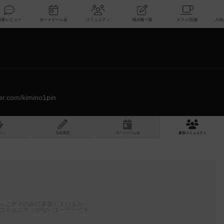
索
新着レビュー
ボードゲーム会
コミュニティ
掲示板一覧
tter.com/kimino1pin
スト
投稿履歴
ボ
ー
ドゲ
ーム
会
参加
コミュニティ
ュニティのみに参加しているか
コミュニティがないユーザーです