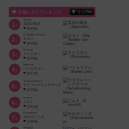
お気に入りランキング
トップ50
Splendor
1
宝石の煌き
位
4040名
Die Siedler von Catan
2
カタン
位
3616名
Dominion
3
ドミニオン
位
2528名
Battle Line
4
バトルライン
位
2377名
Terraforming Mars
5
テラフォーミングマーズ
位
2370名
6 nimmt!
6
ニムト
位
2201名
Carcassonne
7
カルカソンヌ
位
2190名
Wingspan