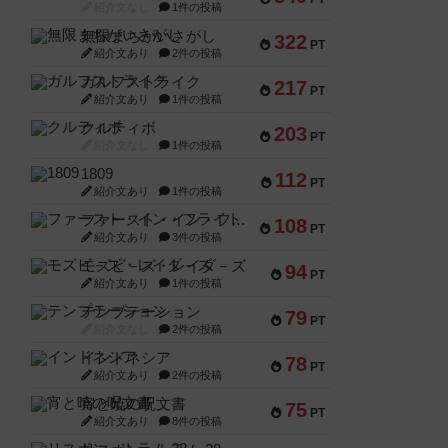
紹介文なし
1件の投稿
無限まちがいさがし
322
PT
紹介文あり
2件の投稿
ガルフストライク
217
PT
紹介文あり
1件の投稿
クルティボ
203
PT
紹介文なし
1件の投稿
1809
112
PT
紹介文あり
1件の投稿
ファースト・イン・フライト
108
PT
紹介文あり
3件の投稿
モズビ－ズ・レイダ－ズ
94
PT
紹介文あり
1件の投稿
テンプテーション
79
PT
紹介文なし
2件の投稿
インドネシア
78
PT
紹介文あり
2件の投稿
宵と暁の呪文書
75
PT
紹介文あり
8件の投稿