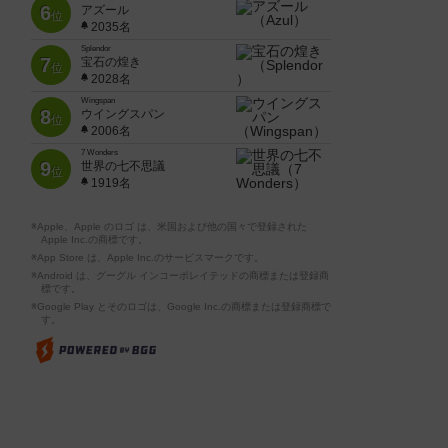
6
アズール
位
2035名
Splendor
7
宝石の煌き
位
2028名
Wingspan
8
ウイングスパン
位
2006名
7 Wonders
9
世界の七不思議
位
1919名
※Apple、Apple のロゴ は、米国および他の国々で登録された
Apple Inc.の商標です。
※App Store は、Apple Inc.のサービスマークです。
※Android は、グーグル インコーポレイテッドの商標または登録商
標です。
※Google Play とそのロゴは、Google Inc.の商標または登録商標で
す。