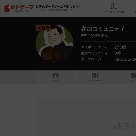
世界のボードゲームを楽しもう！
ボードゲーム専門の総合情報サイト
データベース
検
大賢者
参加コミュニティ
kimino1pin さん
273個
マイボードゲーム
0件
参加コミュニティ
https://twi
ウェブページ
トップ
マイボードゲーム
マイリ
非公開コミ
参加している