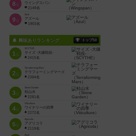
8
ウイングスパン
位
2149名
Azul
9
アズール
位
1903名
興味ありランキング
トップ50
SCYTHE
1
サイズ -大鎌戦役-
位
2415名
Terraforming Mars
2
テラフォーミングマーズ
位
2394名
Stone Garden
3
枯山水
位
2281名
Viticulture
4
ワイナリーの四季
位
2272名
Agricola
5
アグリコラ
位
2119名
Azul