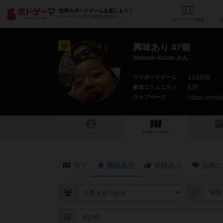
世界のボードゲームを楽しもう！
ボードゲーム専門の総合情報サイト
データベース
検
神
興味あり 47個
Nobuaki Katou さん
1169個
マイボードゲーム
6件
参加コミュニティ
https://mob
ウェブページ
トップ
マイボードゲーム
マイリ
全て
興味あり
経験あり
お気に