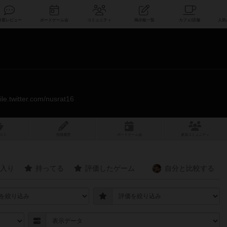
索
新着レビュー
ボードゲーム会
コミュニティ
掲示板一覧
ile.twitter.com/nusrat16
スト
投稿履歴
ボ
ー
ドゲ
ーム
会
参加
コミュニティ
入り
持ってる
評価したゲーム
自分と
比較する