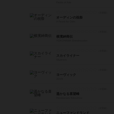
Fields of Arle
オーディンの祝祭
A Feast for Odin
横濱紳商伝
YOKOHAMA Shinshouden
スカイライナー
Skyliners
ヨーヴィック
Jórvík
遥かなる喜望峰
Harukanaru Kibouhou
ニューファンドランド