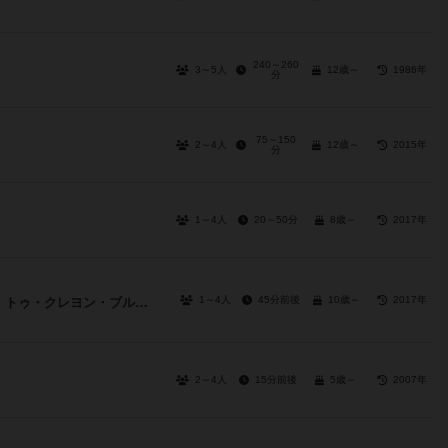
240～260
3～5人
12歳～
1986年
分
75～150
2～4人
12歳～
2015年
分
1～4人
20～50分
8歳～
2017年
1～4人
45分前後
10歳～
2017年
オー・マイ・グーッズ！：エスケープ・トゥ・クレヨン・ブルーク
2～4人
15分前後
5歳～
2007年