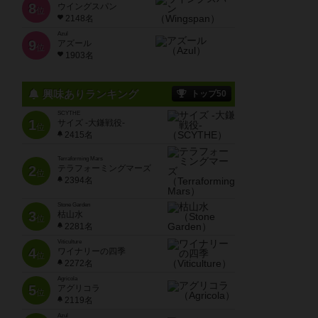
8
ウイングスパン
位
2148名
Azul
9
アズール
位
1903名
興味ありランキング
トップ50
SCYTHE
1
サイズ -大鎌戦役-
位
2415名
Terraforming Mars
2
テラフォーミングマーズ
位
2394名
Stone Garden
3
枯山水
位
2281名
Viticulture
4
ワイナリーの四季
位
2272名
Agricola
5
アグリコラ
位
2119名
Azul