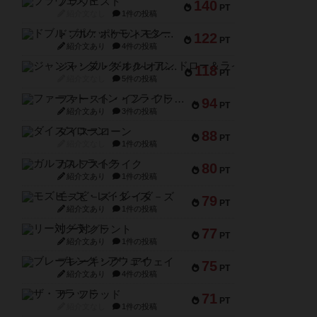
ブラヴェスト
140
PT
紹介文なし
1件の投稿
ドブル：ポケットモンスター
122
PT
紹介文あり
4件の投稿
ジャンヌ・ダルク-オルレアン ドロー＆ライト
118
PT
紹介文なし
5件の投稿
ファースト・イン・フライト
94
PT
紹介文あり
3件の投稿
ダイススローン
88
PT
紹介文なし
1件の投稿
ガルフストライク
80
PT
紹介文あり
1件の投稿
モズビ－ズ・レイダ－ズ
79
PT
紹介文あり
1件の投稿
リー対グラント
77
PT
紹介文あり
1件の投稿
ブレーキング・アウェイ
75
PT
紹介文あり
4件の投稿
ザ・フラッド
71
PT
紹介文なし
1件の投稿