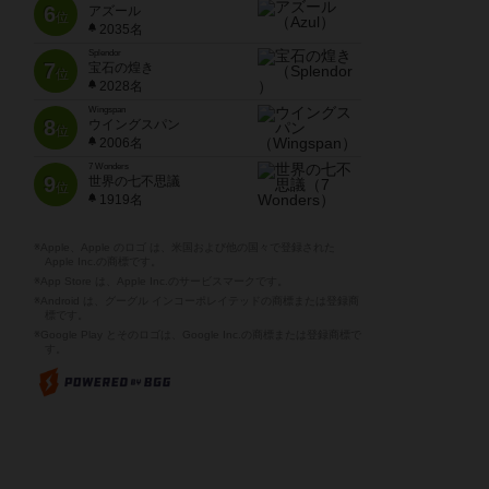
6
アズール
位
2035名
Splendor
7
宝石の煌き
位
2028名
Wingspan
8
ウイングスパン
位
2006名
7 Wonders
9
世界の七不思議
位
1919名
※Apple、Apple のロゴ は、米国および他の国々で登録された
Apple Inc.の商標です。
※App Store は、Apple Inc.のサービスマークです。
※Android は、グーグル インコーポレイテッドの商標または登録商
標です。
※Google Play とそのロゴは、Google Inc.の商標または登録商標で
す。