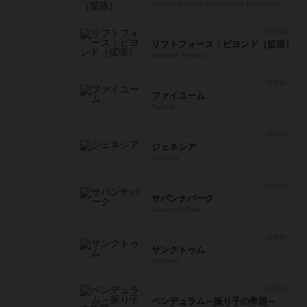
Viticulture World: Cooperative Expansion
リフトフォース：ビヨンド（拡張）
Riftforce: Beyond
ファイユーム
Faiyum
ジェネシア
Genesia
サバンナパーク
Savannah Park
サンクトゥム
Sanctum
ペンデュラム～振り子の帝国～