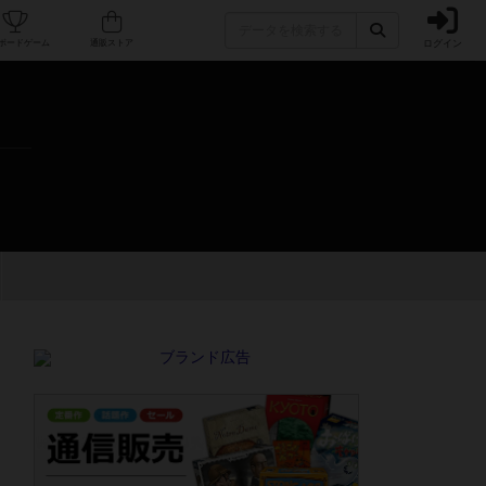
ログイン
カフェ/店舗
人気ボードゲーム
通販ストア