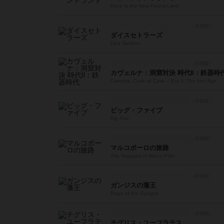
Race to the New Found Land
ダイスセトラーズ
Dice Settlers
カヴェルナ：洞窟対決 時代Ⅱ：鉄器時
Caverna: Cave vs Cave – Era II: The Iron Age
ビッグ・ファイブ
Big Five
マルコポーロの旅路
The Voyages of Marco Polo
ガンジスの藩王
Rajas of the Ganges
チグリス・ユーフラテス