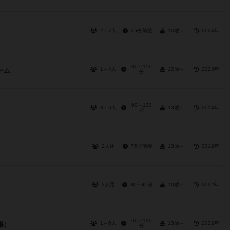
2～7人
25分前後
10歳～
2024年
30～150
1～4人
12歳～
2023年
ーム
分
90～120
3～6人
13歳～
2014年
分
2人用
75分前後
13歳～
2012年
2人用
30～45分
10歳～
2022年
60～120
1～6人
13歳～
2022年
張）
分