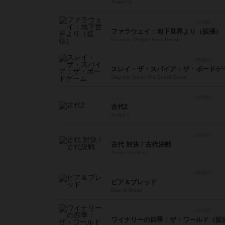
Tower Up
ファラウェイ：地下世界より（拡張）
Faraway: People From Below
スレイ・ザ・スパイア：ザ・ボードゲ
Slay the Spire: The Board Game
古代2
Antike II
古代 対決 / 古代決戦
Antike Duellum
ビア＆ブレッド
Beer & Bread
ワイナリーの四季：ザ・ワールド（拡