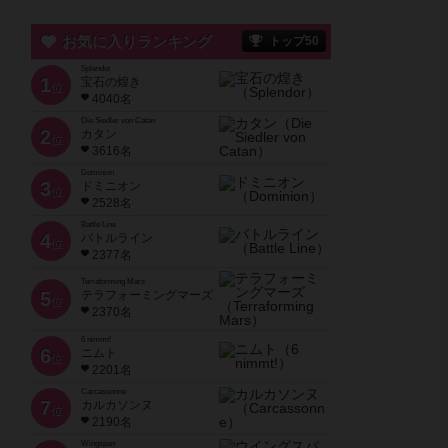
お気に入りランキング
トップ50
Splendor
1
宝石の煌き
位
4040名
Die Siedler von Catan
2
カタン
位
3616名
Dominion
3
ドミニオン
位
2528名
Battle Line
4
バトルライン
位
2377名
Terraforming Mars
5
テラフォーミングマーズ
位
2370名
6 nimmt!
6
ニムト
位
2201名
Carcassonne
7
カルカソンヌ
位
2190名
Wingspan