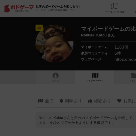
世界のボードゲームを楽しもう！
ボードゲーム専門の総合情報サイト
データベース
検
神
マイボードゲームの比
Nobuaki Katou さん
1169個
マイボードゲーム
6件
参加コミュニティ
https://mob
ウェブページ
トップ
マイボードゲーム
マイリ
全て
興味あり
経験あり
お気に
Nobuaki Katouさんと自分のマイボードゲームを比
あり」をひと目で分かるようにする機能です。