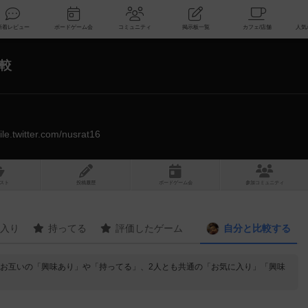
索
新着レビュー
ボードゲーム会
コミュニティ
掲示板一覧
較
ile.twitter.com/nusrat16
スト
投稿履歴
ボ
ー
ドゲ
ーム
会
参加
コミュニティ
入り
持ってる
評価したゲーム
自分と
比較する
較して、お互いの「興味あり」や「持ってる」、2人とも共通の「お気に入り」「興味