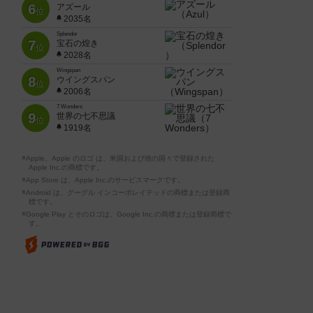
6
アズール
位
2035名
Splendor
7
宝石の煌き
位
2028名
Wingspan
8
ウイングスパン
位
2006名
7 Wonders
9
世界の七不思議
位
1919名
※Apple、Apple のロゴ は、米国および他の国々で登録された
Apple Inc.の商標です。
※App Store は、Apple Inc.のサービスマークです。
※Android は、グーグル インコーポレイテッドの商標または登録商
標です。
※Google Play とそのロゴは、Google Inc.の商標または登録商標で
す。