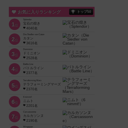
お気に入りランキング
トップ50
Splendor
1
宝石の煌き
位
4040名
Die Siedler von Catan
2
カタン
位
3616名
Dominion
3
ドミニオン
位
2528名
Battle Line
4
バトルライン
位
2377名
Terraforming Mars
5
テラフォーミングマーズ
位
2370名
6 nimmt!
6
ニムト
位
2201名
Carcassonne
7
カルカソンヌ
位
2190名
Wingspan