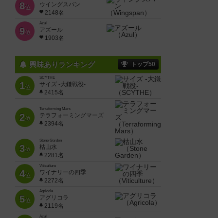
8
ウイングスパン
位
2148名
Azul
9
アズール
位
1903名
興味ありランキング
トップ50
SCYTHE
1
サイズ -大鎌戦役-
位
2415名
Terraforming Mars
2
テラフォーミングマーズ
位
2394名
Stone Garden
3
枯山水
位
2281名
Viticulture
4
ワイナリーの四季
位
2272名
Agricola
5
アグリコラ
位
2119名
Azul