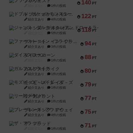
ブラヴェスト
140
PT
紹介文なし
1件の投稿
ドブル：ポケットモンスター
122
PT
紹介文あり
4件の投稿
ジャンヌ・ダルク-オルレアン ドロー＆ライト
118
PT
紹介文なし
5件の投稿
ファースト・イン・フライト
94
PT
紹介文あり
3件の投稿
ダイススローン
88
PT
紹介文なし
1件の投稿
ガルフストライク
80
PT
紹介文あり
1件の投稿
モズビ－ズ・レイダ－ズ
79
PT
紹介文あり
1件の投稿
リー対グラント
77
PT
紹介文あり
1件の投稿
ブレーキング・アウェイ
75
PT
紹介文あり
4件の投稿
ザ・フラッド
71
PT
紹介文なし
1件の投稿