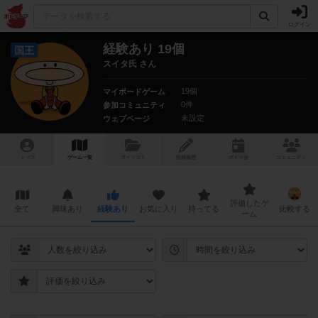
ログイン
経験あり 19個
国王
スイタ氏 さん
19個
マイボードゲーム
0件
参加コミュニティ
未設定
ウェブページ
トップ
ゲーム一覧
マイリスト
投稿履歴
ボ
ドゲ
会
コミュニティ
評価したゲ
全て
興味あり
経験あり
お気に入り
持ってる
比較する
ーム