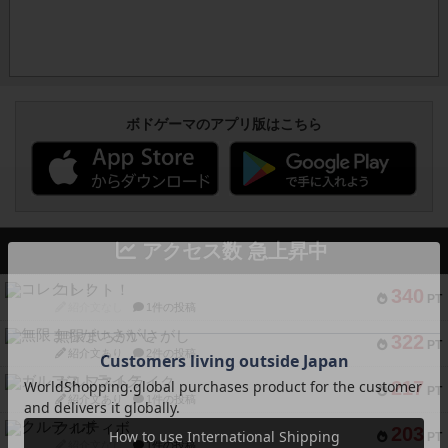
ボドゲーマのアプリ版はこちら
アクセス数 急上昇中
コレクト！
340
PT
紹介文なし
1件の投稿
無限まちがいさがし
322
PT
紹介文あり
2件の投稿
ガルフストライク
217
PT
紹介文あり
1件の投稿
クルティボ
203
PT
紹介文なし
1件の投稿