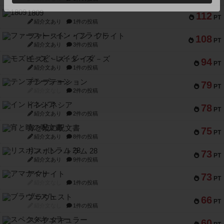
1809
112
PT
紹介文あり
1件の投稿
ファースト・イン・フライト
108
PT
紹介文あり
3件の投稿
モズビ－ズ・レイダ－ズ
94
PT
紹介文あり
1件の投稿
テンプテーション
79
PT
紹介文なし
2件の投稿
インドネシア
78
PT
紹介文あり
2件の投稿
宵と暁の呪文書
75
PT
紹介文あり
8件の投稿
リスボン・トラム 28
73
PT
紹介文あり
9件の投稿
アマナイト
73
PT
紹介文なし
1件の投稿
ブラヴェスト
66
PT
紹介文なし
1件の投稿
スペクタキュラー
60