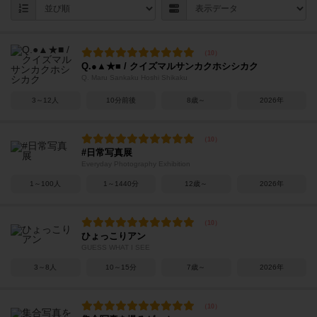
Q.●▲★■ / クイズマルサンカクホシシカク
Q. Maru Sankaku Hoshi Shikaku
3～12人
10分前後
8歳～
2026年
#日常写真展
Everyday Photography Exhibition
1～100人
1～1440分
12歳～
2026年
ひょっこりアン
GUESS WHAT I SEE
3～8人
10～15分
7歳～
2026年