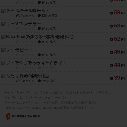
PT
紹介文なし
1件の投稿
スモールワールド
59
PT
紹介文あり
13件の投稿
ギャンブラー
58
PT
紹介文なし
2件の投稿
Bitter End ブタペスト救出作戦
52
PT
紹介文なし
1件の投稿
ラピード
46
PT
紹介文なし
1件の投稿
ザ・フラッフィー・ライト
44
PT
紹介文なし
0件の投稿
ふたつの城の物語
39
PT
紹介文あり
6件の投稿
※Apple、Apple のロゴ は、米国および他の国々で登録されたApple Inc.の商標です。
※App Store は、Apple Inc.のサービスマークです。
※Android は、グーグル インコーポレイテッドの商標または登録商標です。
※Google Play とそのロゴは、Google Inc.の商標または登録商標です。