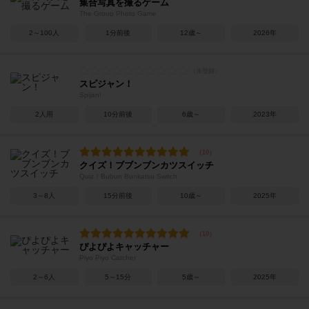
集合写真を撮るゲーム
The Group Photo Game
2～100人
1分前後
12歳～
2026年
スピジャン！
Spijan!
2人用
10分前後
6歳～
2023年
クイズ！ブブンブンカツスイッチ
Quiz！Bubun Bunkatsu Switch
3～8人
15分前後
10歳～
2025年
ぴよぴよキャッチャー
Piyo Piyo Catcher
2～6人
5～15分
5歳～
2025年