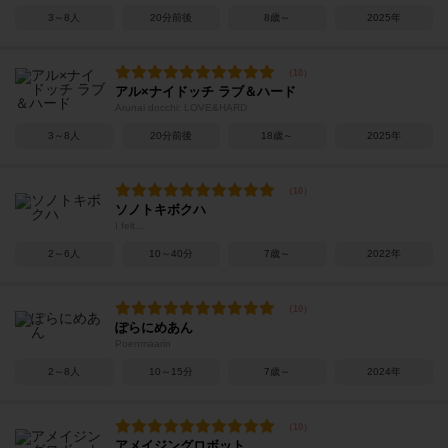
3～8人
20分前後
8歳～
2025年
アル×ナイドッチ ラブ＆ハード
Arunai docchi: LOVE&HARD
3～8人
20分前後
18歳～
2025年
ソノトキボクハ
I felt...
2～6人
10～40分
7歳～
2022年
ぽらにめあん
Poenmaarin
2～8人
10～15分
7歳～
2024年
アメイジングロボット