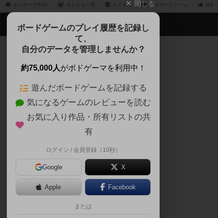
閉じる
ボドゲーマTOP
ボドとも一覧
スイタ氏
マイボードゲーム
経験
ボドゲーマTOP
ボードゲームのプレイ履歴を記録し
て、
ボードゲームを検索する
自分のデータを管理しませんか？
約75,000人
がボドゲーマを利用中！
ボードゲームの新着レビュー
遊んだボードゲームを記録する
ボードゲーム会情報
気になるゲームのレビューを読む
お気に入り作品・所有リストの共
メカニクス特集
有
掲示板・トピックス
ログイン / 会員登録（10秒）
Google
X
ボドとも・会員一覧
Apple
Facebook
ボードゲーム業界コラム
または