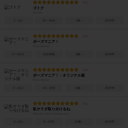
ゴトク
Gotoku
2～4人
20～40分
7歳～
2025年
ポーズマニア！
Pose Mania!
2～100人
15分前後
6歳～
2025年
ポーズマニア！：オリジナル版
Pose Mania!
2～10人
10～15分
6歳～
2025年
私サラダ取り分けるね
Watashi salad toriwakerune
3～6人
5～15分
10歳～
2020年