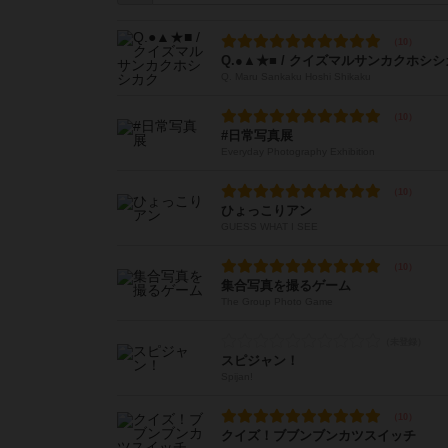
Q.●▲★■ / クイズマルサンカクホシ
Q. Maru Sankaku Hoshi Shikaku
#日常写真展
Everyday Photography Exhibition
ひょっこりアン
GUESS WHAT I SEE
集合写真を撮るゲーム
The Group Photo Game
スピジャン！
Spijan!
クイズ！ブブンブンカツスイッチ