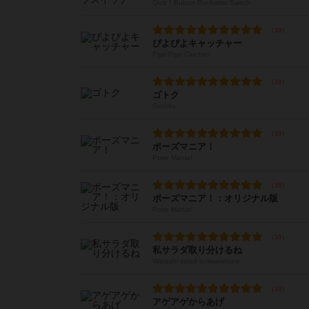
Quiz！Bubun Bunkatsu Switch
ぴよぴよキャッチャー
Piyo Piyo Catcher
ゴトク
Gotoku
ポーズマニア！
Pose Mania!
ポーズマニア！：オリジナル版
Pose Mania!
私サラダ取り分けるね
Watashi salad toriwakerune
アゲアゲからあげ