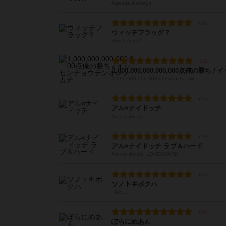
Ageage Karaage
ウィッチフラッグ？
Which flags?
1,000,000,000,000,000 points I win
アル×ナイドッチ
Arunai docchi
アル×ナイドッチ ラブ＆ハード
Arunai docchi: LOVE&HARD
ソノトキボクハ
I felt...
ぽらにめあん