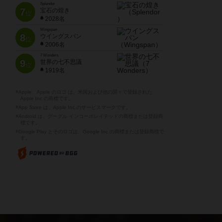
Splendor
7
宝石の煌き
位
2028名
Wingspan
8
ウイングスパン
位
2006名
7 Wonders
9
世界の七不思議
位
1919名
※Apple、Apple のロゴ は、米国および他の国々で登録された
Apple Inc.の商標です。
※App Store は、Apple Inc.のサービスマークです。
※Android は、グーグル インコーポレイテッドの商標または登録商
標です。
※Google Play とそのロゴは、Google Inc.の商標または登録商標で
す。