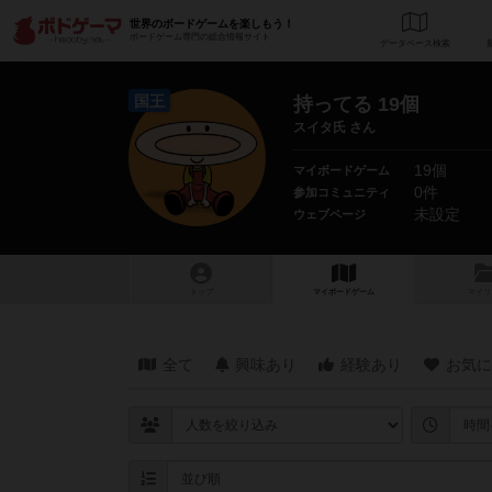
世界のボードゲームを楽しもう！
ボードゲーム専門の総合情報サイト
データベース
検
国王
持ってる 19個
スイタ氏 さん
19個
マイボードゲーム
0件
参加コミュニティ
未設定
ウェブページ
トップ
マイボードゲーム
マイリ
全て
興味あり
経験あり
お気に