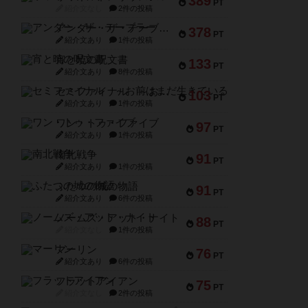
389
PT
紹介文なし
2件の投稿
アンダー・ザ・テーブラー
378
PT
紹介文あり
1件の投稿
宵と暁の呪文書
133
PT
紹介文あり
8件の投稿
セミファイナル ～お前はまだ生きている～
103
PT
紹介文あり
1件の投稿
ワン・トゥ・ファイブ
97
PT
紹介文あり
1件の投稿
南北戦争
91
PT
紹介文あり
1件の投稿
ふたつの城の物語
91
PT
紹介文あり
6件の投稿
ノームズ・アット・ナイト
88
PT
紹介文なし
1件の投稿
マーリン
76
PT
紹介文あり
6件の投稿
フラットアイアン
75
PT
紹介文なし
2件の投稿