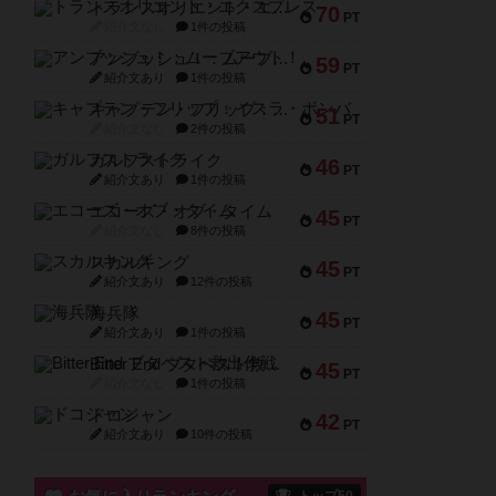
トランスオリエント・エクスプレス
70
PT
紹介文なし
1件の投稿
アンブッシュ！：ムーブアウト！
59
PT
紹介文あり
1件の投稿
キャプテン・フリップ：イスラ・ボンバ
51
PT
紹介文なし
2件の投稿
ガルフストライク
46
PT
紹介文あり
1件の投稿
エコーズ・オブ・タイム
45
PT
紹介文なし
8件の投稿
スカルキング
45
PT
紹介文あり
12件の投稿
海兵隊
45
PT
紹介文あり
1件の投稿
Bitter End ブタペスト救出作戦
45
PT
紹介文なし
1件の投稿
ドコジャン
42
PT
紹介文あり
10件の投稿