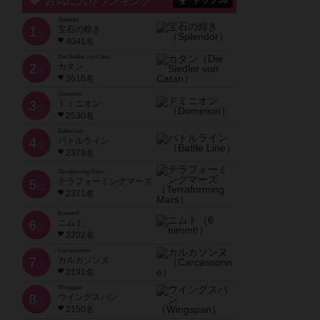
お気に入りランキング
トップ50
Splendor
1
宝石の煌き
位
4041名
Die Siedler von Catan
2
カタン
位
3616名
Dominion
3
ドミニオン
位
2530名
Battle Line
4
バトルライン
位
2378名
Terraforming Mars
5
テラフォーミングマーズ
位
2371名
6 nimmt!
6
ニムト
位
2202名
Carcassonne
7
カルカソンヌ
位
2191名
Wingspan
8
ウイングスパン
位
2150名