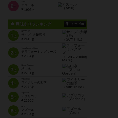
Azul
9
アズール
位
1903名
興味ありランキング
トップ50
SCYTHE
1
サイズ -大鎌戦役-
位
2415名
Terraforming Mars
2
テラフォーミングマーズ
位
2394名
Stone Garden
3
枯山水
位
2281名
Viticulture
4
ワイナリーの四季
位
2272名
Agricola
5
アグリコラ
位
2120名
Azul
6
アズール
位
2034名