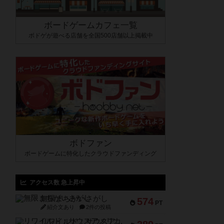
ボードゲームカフェ一覧
ボドゲが遊べる店舗を全国500店舗以上掲載中
ボドファン
ボードゲームに特化したクラウドファンディング
アクセス数 急上昇中
無限まちがいさがし
574
PT
紹介文あり
2件の投稿
リワイルド：サウスアメリカ