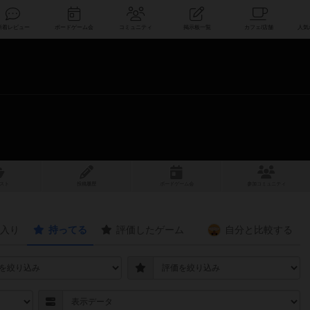
索
新着レビュー
ボードゲーム会
コミュニティ
掲示板一覧
スト
投稿履歴
ボ
ー
ドゲ
ーム
会
参加
コミュニティ
入り
持ってる
評価したゲーム
自分と
比較する