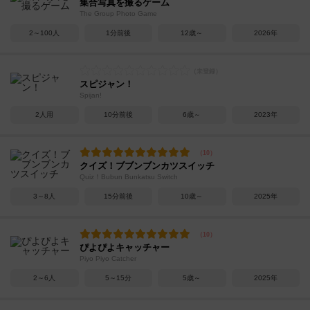
集合写真を撮るゲーム
The Group Photo Game
2～100人
1分前後
12歳～
2026年
スピジャン！
Spijan!
2人用
10分前後
6歳～
2023年
クイズ！ブブンブンカツスイッチ
Quiz！Bubun Bunkatsu Switch
3～8人
15分前後
10歳～
2025年
ぴよぴよキャッチャー
Piyo Piyo Catcher
2～6人
5～15分
5歳～
2025年