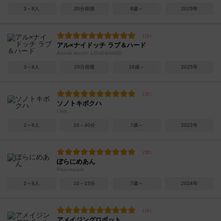
3～8人
20分前後
8歳～
2025年
アル×ナイドッチ ラブ＆ハード
Arunai docchi: LOVE&HARD
3～8人
20分前後
18歳～
2025年
ソノトキボクハ
I felt...
2～6人
10～40分
7歳～
2022年
ぽらにめあん
Poenmaarin
2～8人
10～15分
7歳～
2024年
アメイジングロボット