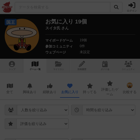
ログイン
お気に入り 19個
国王
スイタ氏 さん
19個
マイボードゲーム
0件
参加コミュニティ
未設定
ウェブページ
トップ
ゲーム一覧
マイリスト
投稿履歴
ボ
ドゲ
会
コミュニティ
評価したゲ
全て
興味あり
経験あり
お気に入り
持ってる
比較する
ーム