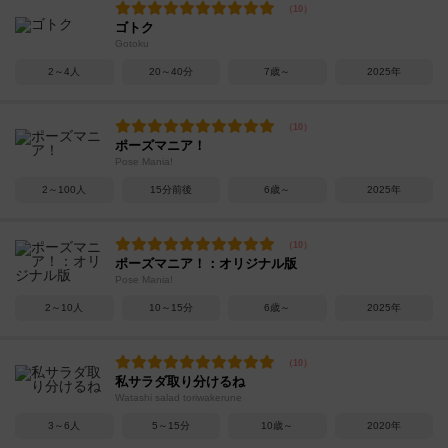
ゴトク
Gotoku
2～4人
20～40分
7歳～
2025年
ポーズマニア！
Pose Mania!
2～100人
15分前後
6歳～
2025年
ポーズマニア！：オリジナル版
Pose Mania!
2～10人
10～15分
6歳～
2025年
私サラダ取り分けるね
Watashi salad toriwakerune
3～6人
5～15分
10歳～
2020年