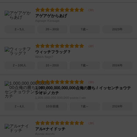
アゲアゲからあげ
Ageage Karaage
2～5人
20～30分
7歳～
2023年
ウィッチフラッグ？
Which flags?
2～100人
10～20分
7歳～
2024年
1,000,000,000,000,000点俺の勝ち / イッセンチョウテ
ンオレノカチ
1,000,000,000,000,000 points I win
2～4人
10分前後
7歳～
2024年
アル×ナイドッチ
Arunai docchi