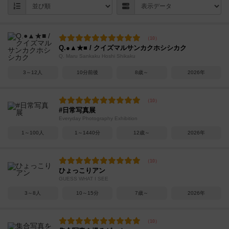
Q.●▲★■ / クイズマルサンカクホシシカク
Q. Maru Sankaku Hoshi Shikaku
3～12人
10分前後
8歳～
2026年
#日常写真展
Everyday Photography Exhibition
1～100人
1～1440分
12歳～
2026年
ひょっこりアン
GUESS WHAT I SEE
3～8人
10～15分
7歳～
2026年