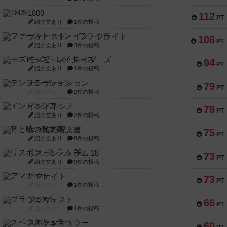
1809
112
PT
紹介文あり
1件の投稿
ファースト・イン・フライト
108
PT
紹介文あり
3件の投稿
モズビ－ズ・レイダ－ズ
94
PT
紹介文あり
1件の投稿
テンプテーション
79
PT
紹介文なし
2件の投稿
インドネシア
78
PT
紹介文あり
2件の投稿
宵と暁の呪文書
75
PT
紹介文あり
8件の投稿
リスボン・トラム 28
73
PT
紹介文あり
9件の投稿
アマナイト
73
PT
紹介文なし
1件の投稿
ブラヴェスト
66
PT
紹介文なし
1件の投稿
スペクタキュラー
60