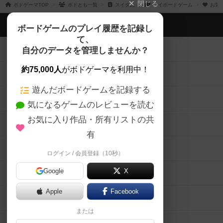
閉じる
ボドゲーマTOP
ボドとも一覧
スイタ氏
マイボードゲーム
お気
ボドゲーマTOP
ボードゲームのプレイ履歴を記録し
て、
ボードゲームを検索する
自分のデータを管理しませんか？
約75,000人
がボドゲーマを利用中！
ボードゲームの新着レビュー
遊んだボードゲームを記録する
ボードゲーム会情報
気になるゲームのレビューを読む
お気に入り作品・所有リストの共
メカニクス特集
有
掲示板・トピックス
ログイン / 会員登録（10秒）
Google
X
ボドとも・会員一覧
Apple
Facebook
ボードゲーム業界コラム
または