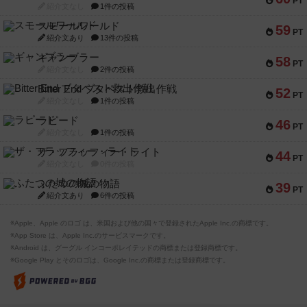
PT
紹介文なし
1件の投稿
スモールワールド
59
PT
紹介文あり
13件の投稿
ギャンブラー
58
PT
紹介文なし
2件の投稿
Bitter End ブタペスト救出作戦
52
PT
紹介文なし
1件の投稿
ラピード
46
PT
紹介文なし
1件の投稿
ザ・フラッフィー・ライト
44
PT
紹介文なし
0件の投稿
ふたつの城の物語
39
PT
紹介文あり
6件の投稿
※Apple、Apple のロゴ は、米国および他の国々で登録されたApple Inc.の商標です。
※App Store は、Apple Inc.のサービスマークです。
※Android は、グーグル インコーポレイテッドの商標または登録商標です。
※Google Play とそのロゴは、Google Inc.の商標または登録商標です。