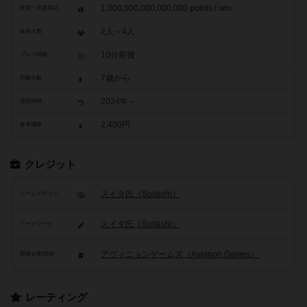
1,000,000,000,000,000 points I win
原題・英題表記
2人～4人
参加人数
10分前後
プレイ時間
7歳から
対象年齢
2024年～
発売時期
2,400円
参考価格
クレジット
スイタ氏（Suitashi）
ゲームデザイン
スイタ氏（Suitashi）
アートワーク
アヴィニョンゲームズ（Avignon Games）
関連企業/団体
レーティング