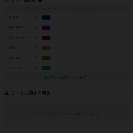
プレイ感の評価
トグルスイッチを押すとプレイ感（
※
）の投票ができます
0
運・確率
0
戦略・判断力
0
交渉・立ち回り
0
心理戦・ブラフ
0
攻防・戦闘
0
アート・外見
似たプレイ感のゲームを探す→
データに関する報告
ログインするとフォームが表示されます