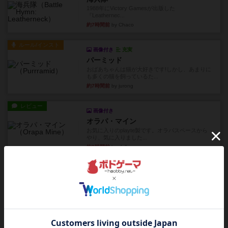
1988年にVictory Gamesが出版した
『Leathernec...
約7時間前
by Chaco
ルール/インスト
画像付き
充実
パーミッド
おばあちゃんは猫が大好きです!しかし、あまりに
も多くの猫を飼っているた...
約7時間前
by jurong
レビュー
画像付き
オラパ・マイン
お気に入りのplayte製です。オラパスペースから
やり、気に入りました...
約8時間前
by くみ
レビュー
マーリン
４人プレイ。インスト1時間プレイ2時間半。結構
ダイス運と手札のカード運...
約9時間前
by oliber
レビュー
アンブッシュ！：シルバースター