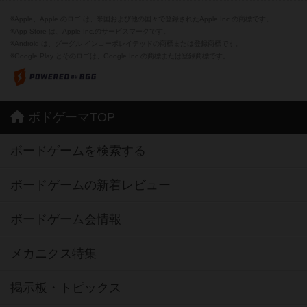
※Apple、Apple のロゴ は、米国および他の国々で登録されたApple Inc.の商標です。
※App Store は、Apple Inc.のサービスマークです。
※Android は、グーグル インコーポレイテッドの商標または登録商標です。
※Google Play とそのロゴは、Google Inc.の商標または登録商標です。
ボドゲーマTOP
ボードゲームを検索する
ボードゲームの新着レビュー
ボードゲーム会情報
メカニクス特集
掲示板・トピックス