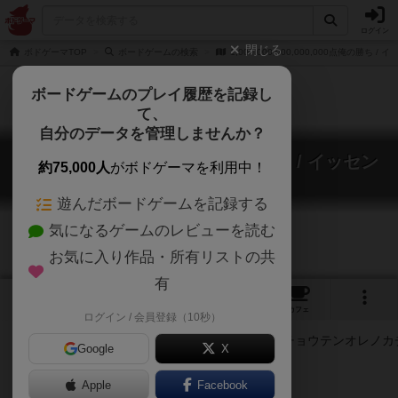
ログイン
閉じる
ボドゲーマTOP
ボードゲームの検索
1,000,000,000,000,000点俺の勝ち
ボードゲームのプレイ履歴を記録し
て、
自分のデータを管理しませんか？
1,000,000,000,000,000点俺の勝ち / イッセン
約75,000人
がボドゲーマを利用中！
チョウテンオレノカチ
1,000,000,000,000,000 points I win
遊んだボードゲームを記録する
気になるゲームのレビューを読む
お気に入り作品・所有リストの共
有
1
1
トップ
画像
動画
レビュー
カフェ
ログイン / 会員登録（10秒）
Google
X
Apple
ご協力ください
Facebook