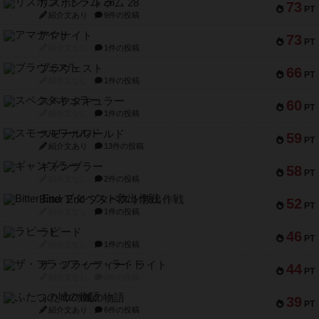
リスボン・トラム 28
73
PT
紹介文あり
9件の投稿
アマナイト
73
PT
紹介文なし
1件の投稿
ブラヴェスト
66
PT
紹介文なし
1件の投稿
スペクタキュラー
60
PT
紹介文なし
1件の投稿
スモールワールド
59
PT
紹介文あり
13件の投稿
ギャンブラー
58
PT
紹介文なし
2件の投稿
Bitter End ブタペスト救出作戦
52
PT
紹介文なし
1件の投稿
ラピード
46
PT
紹介文なし
1件の投稿
ザ・フラッフィー・ライト
44
PT
紹介文なし
0件の投稿
ふたつの城の物語
39
PT
紹介文あり
6件の投稿