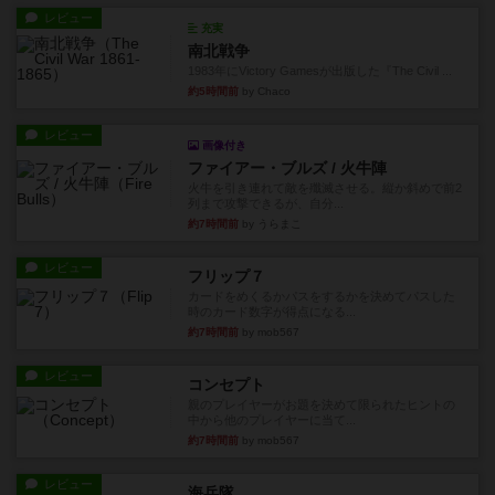
レビュー
充実
南北戦争
1983年にVictory Gamesが出版した『The Civil ...
約5時間前
by Chaco
レビュー
画像付き
ファイアー・ブルズ / 火牛陣
火牛を引き連れて敵を殲滅させる。縦か斜めで前2
列まで攻撃できるが、自分...
約7時間前
by うらまこ
レビュー
フリップ７
カードをめくるかパスをするかを決めてパスした
時のカード数字が得点になる...
約7時間前
by mob567
レビュー
コンセプト
親のプレイヤーがお題を決めて限られたヒントの
中から他のプレイヤーに当て...
約7時間前
by mob567
レビュー
海兵隊