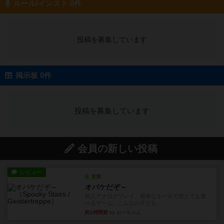
ルール/インスト 0件
投稿を募集しています
掲示板 0件
投稿を募集しています
会員の新しい投稿
レビュー
充実
オバケだぞ～
対人アナログプレイ。簡単なルールで誰とでも遊
べるゲーム。こんなの子ども...
約1時間前
by おーちゃん