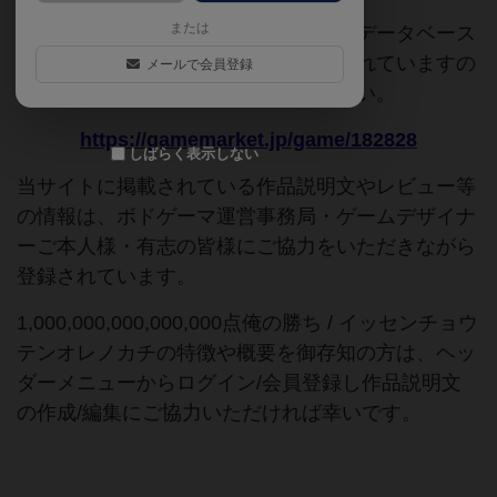
または
このページは情報が不足しています。データベース
追加申請時に以下の参考URLが入力されていますの
メールで会員登録
で、よろしければこちらもご覧ください。
https://gamemarket.jp/game/182828
しばらく表示しない
当サイトに掲載されている作品説明文やレビュー等
の情報は、ボドゲーマ運営事務局・ゲームデザイナ
ーご本人様・有志の皆様にご協力をいただきながら
登録されています。
1,000,000,000,000,000点俺の勝ち / イッセンチョウ
テンオレノカチの特徴や概要を御存知の方は、ヘッ
ダーメニューからログイン/会員登録し作品説明文
の作成/編集にご協力いただければ幸いです。