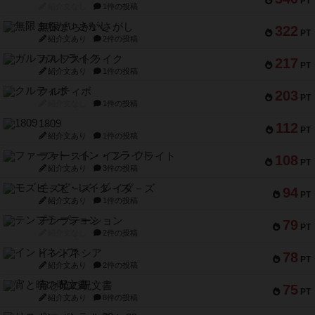
PT
紹介文なし
1件の投稿
無限まちがいさがし
322
PT
紹介文あり
2件の投稿
ガルフストライク
217
PT
紹介文あり
1件の投稿
クルティボ
203
PT
紹介文なし
1件の投稿
1809
112
PT
紹介文あり
1件の投稿
ファースト・イン・フライト
108
PT
紹介文あり
3件の投稿
モズビ－ズ・レイダ－ズ
94
PT
紹介文あり
1件の投稿
テンプテーション
79
PT
紹介文なし
2件の投稿
インドネシア
78
PT
紹介文あり
2件の投稿
宵と暁の呪文書
75
PT
紹介文あり
8件の投稿