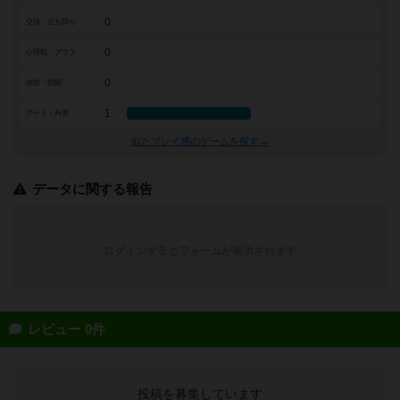
0
交渉・立ち回り
0
心理戦・ブラフ
0
攻防・戦闘
1
アート・外見
似たプレイ感のゲームを探す→
データに関する報告
ログインするとフォームが表示されます
レビュー 0件
投稿を募集しています