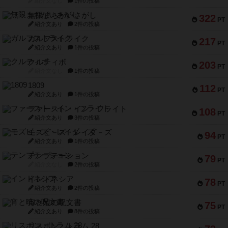
紹介文なし
1件の投稿
無限まちがいさがし
322
PT
紹介文あり
2件の投稿
ガルフストライク
217
PT
紹介文あり
1件の投稿
クルティボ
203
PT
紹介文なし
1件の投稿
1809
112
PT
紹介文あり
1件の投稿
ファースト・イン・フライト
108
PT
紹介文あり
3件の投稿
モズビ－ズ・レイダ－ズ
94
PT
紹介文あり
1件の投稿
テンプテーション
79
PT
紹介文なし
2件の投稿
インドネシア
78
PT
紹介文あり
2件の投稿
宵と暁の呪文書
75
PT
紹介文あり
8件の投稿
リスボン・トラム 28