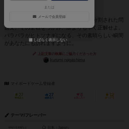
クイズ
早押し
または
メールで会員登録
スイッチを押せば読み上げられる、四分割された問
題文。その全容をつかみ、誰よりも早く正解せよ。
バラバラがヒトツナギになる、その素晴らしい瞬間
しばらく表示しない
があなたにも訪れますように。
上記文章の執筆にご協力くださった方
kurumi nagashima
マイボードゲーム登録者
27
27
8
12
興味あり
経験あり
お気に入り
持ってる
テーマ/フレーバー
日本（Japan）
地域や文化圏など