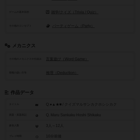
雑学/クイズ（Trivia / Quiz）
ゲームの基本目的
パーティゲーム（Party）
その他のコンセプト
メカニクス
言葉遊び（Word Game）
その他のメカニクスや仕組み
推理（Deduction）
情報の扱い方等
作品データ
Q.●▲★■ / クイズマルサンカクホシシカク
タイトル
Q. Maru Sankaku Hoshi Shikaku
原題・英題表記
3人～12人
参加人数
10分前後
プレイ時間