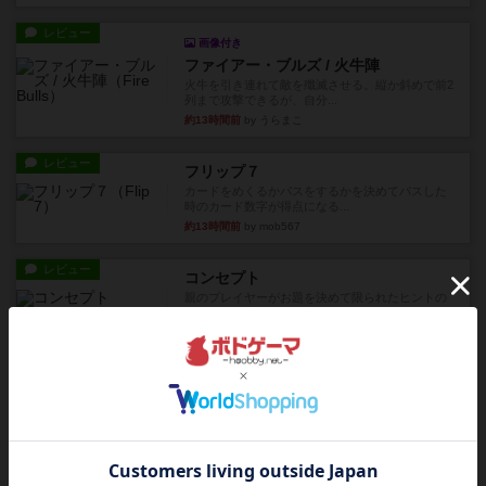
レビュー
画像付き
ファイアー・ブルズ / 火牛陣
火牛を引き連れて敵を殲滅させる。縦か斜めで前2
列まで攻撃できるが、自分...
約13時間前
by うらまこ
レビュー
フリップ７
カードをめくるかパスをするかを決めてパスした
時のカード数字が得点になる...
約13時間前
by mob567
レビュー
コンセプト
親のプレイヤーがお題を決めて限られたヒントの
中から他のプレイヤーに当て...
約13時間前
by mob567
レビュー
海兵隊
1988年にVictory Gamesが出版した
『Leathernec...
約14時間前
by Chaco
ルール/インスト