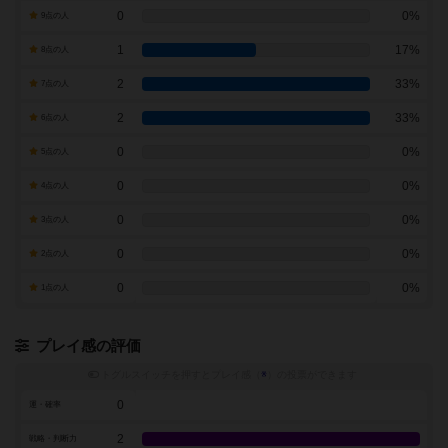
0
0%
9点の人
1
17%
8点の人
2
33%
7点の人
2
33%
6点の人
0
0%
5点の人
0
0%
4点の人
0
0%
3点の人
0
0%
2点の人
0
0%
1点の人
プレイ感の評価
トグルスイッチを押すとプレイ感（
※
）の投票ができます
0
運・確率
2
戦略・判断力