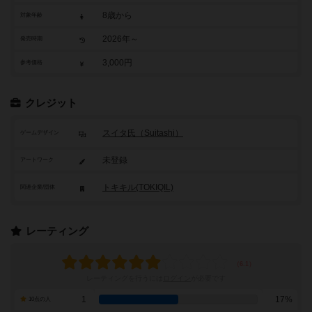
8歳から
対象年齢
2026年～
発売時期
3,000円
参考価格
クレジット
スイタ氏（Suitashi）
ゲームデザイン
未登録
アートワーク
トキキル(TOKIQIL)
関連企業/団体
レーティング
レーティングを行うには
ログイン
が必要です
1
17%
10点の人