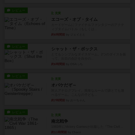
レビュー
充実
エコーズ・オブ・タイム
カードゲームにファイナルファンタジーのアクテ
ィブタイムバトル（もしくは...
約6時間前
by ジェイとと
レビュー
シャット・ザ・ボックス
とてもシンプルなダイスゲーム。2つのダイスを振
って、出目の合計を自分の...
約6時間前
by OSAっち
レビュー
充実
オバケだぞ～
対人アナログプレイ。簡単なルールで誰とでも遊
べるゲーム。こんなの子ども...
約7時間前
by おーちゃん
レビュー
充実
南北戦争
1983年にVictory Gamesが出版した『The Civil ...
約11時間前
by Chaco