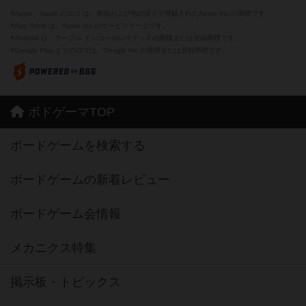
※Apple、Apple のロゴ は、米国および他の国々で登録されたApple Inc.の商標です。
※App Store は、Apple Inc.のサービスマークです。
※Android は、グーグル インコーポレイテッドの商標または登録商標です。
※Google Play とそのロゴは、Google Inc.の商標または登録商標です。
ボドゲーマTOP
ボードゲームを検索する
ボードゲームの新着レビュー
ボードゲーム会情報
メカニクス特集
掲示板・トピックス