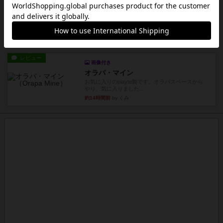
画像付き
充実
パーミッド
おばあちゃんは猫が大好きです!しかし、あまりに
も多くの猫を飼っているた...
約14時間前
by jurong
レビュー
画像付き
オラパ・マイン
お気に入りのplayte製です。オラパスペースから
やり、気に入りました...
約14時間前
by くみ