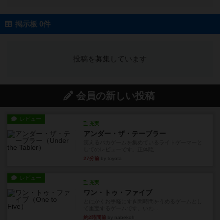
掲示板 0件
投稿を募集しています
会員の新しい投稿
レビュー
充実
アンダー・ザ・テーブラー
笑えるバカゲームを集めているライトゲーマーと
してのレビューです。正体隠...
27分前
by toyota
レビュー
充実
ワン・トゥ・ファイブ
とにかくお手軽にすき間時間をうめるゲームとし
て重宝するゲームです。いわ...
約2時間前
by nabekoh