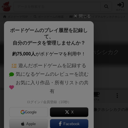
ログイン
閉じる
ボドゲーマTOP
ボードゲームの検索
Q.●▲★■ / クイズマルサンカクホシシカ
ボードゲームのプレイ履歴を記録し
て、
自分のデータを管理しませんか？
Q.●▲★■ / クイズマルサンカクホシシカク
約75,000人
がボドゲーマを利用中！
Q. Maru Sankaku Hoshi Shikaku
遊んだボードゲームを記録する
気になるゲームのレビューを読む
お気に入り作品・所有リストの共
有
2
4
トップ
画像
動画
レビュー
カフェ
ログイン / 会員登録（10秒）
Google
X
バラバラ、スッキリ、ひとつなぎ。
Apple
Facebook