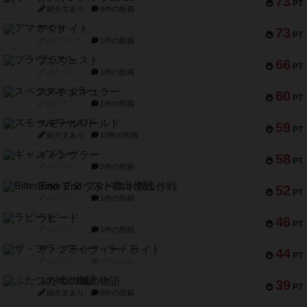
73
PT
紹介文あり
9件の投稿
アマナイト
73
PT
紹介文なし
1件の投稿
ブラヴェスト
66
PT
紹介文なし
1件の投稿
スペクタキュラー
60
PT
紹介文なし
1件の投稿
スモールワールド
59
PT
紹介文あり
13件の投稿
ギャンブラー
58
PT
紹介文なし
2件の投稿
Bitter End ブタペスト救出作戦
52
PT
紹介文なし
1件の投稿
ラピード
46
PT
紹介文なし
1件の投稿
ザ・フラッフィー・ライト
44
PT
紹介文なし
0件の投稿
ふたつの城の物語
39
PT
紹介文あり
6件の投稿