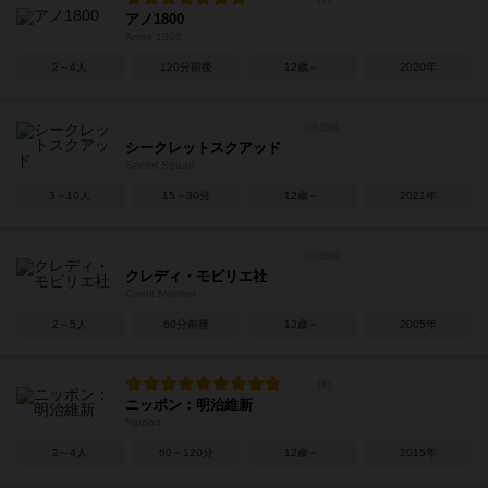
アノ1800
Anno 1800
2～4人
120分前後
12歳～
2020年
シークレットスクアッド
Secret Squad
3～10人
15～30分
12歳～
2021年
クレディ・モビリエ社
Credit Mobilier
2～5人
60分前後
13歳～
2005年
ニッポン：明治維新
Nippon
2～4人
60～120分
12歳～
2015年