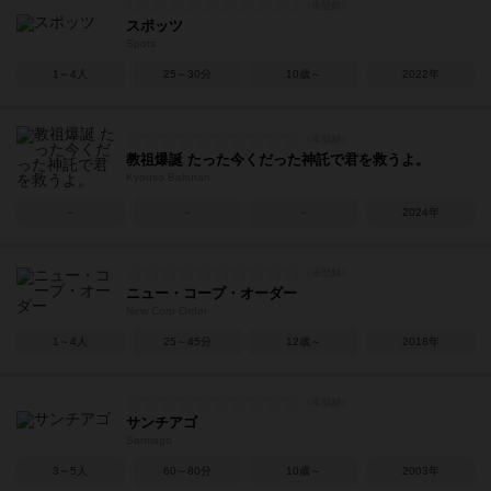
スポッツ
Spots
1～4人
25～30分
10歳～
2022年
教祖爆誕 たった今くだった神託で君を救うよ。
Kyouso Bakutan
－
－
－
2024年
ニュー・コープ・オーダー
New Corp Order
1～4人
25～45分
12歳～
2018年
サンチアゴ
Santiago
3～5人
60～80分
10歳～
2003年