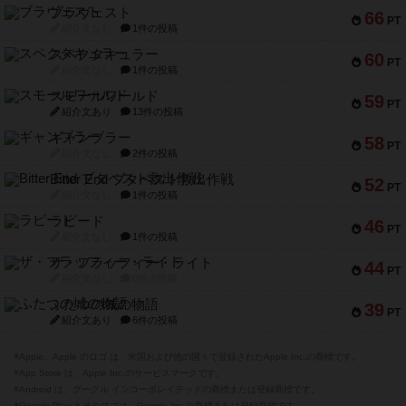
ブラヴェスト
66
PT
紹介文なし
1件の投稿
スペクタキュラー
60
PT
紹介文なし
1件の投稿
スモールワールド
59
PT
紹介文あり
13件の投稿
ギャンブラー
58
PT
紹介文なし
2件の投稿
Bitter End ブタペスト救出作戦
52
PT
紹介文なし
1件の投稿
ラピード
46
PT
紹介文なし
1件の投稿
ザ・フラッフィー・ライト
44
PT
紹介文なし
0件の投稿
ふたつの城の物語
39
PT
紹介文あり
6件の投稿
※Apple、Apple のロゴ は、米国および他の国々で登録されたApple Inc.の商標です。
※App Store は、Apple Inc.のサービスマークです。
※Android は、グーグル インコーポレイテッドの商標または登録商標です。
※Google Play とそのロゴは、Google Inc.の商標または登録商標です。