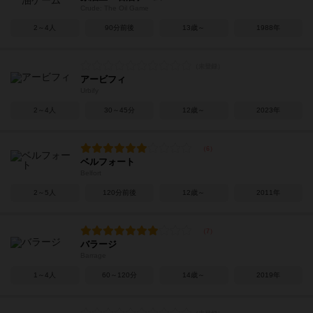
Crude: The Oil Game
2～4人
90分前後
13歳～
1988年
アービフィ
Urbify
2～4人
30～45分
12歳～
2023年
ベルフォート
Belfort
2～5人
120分前後
12歳～
2011年
バラージ
Barrage
1～4人
60～120分
14歳～
2019年