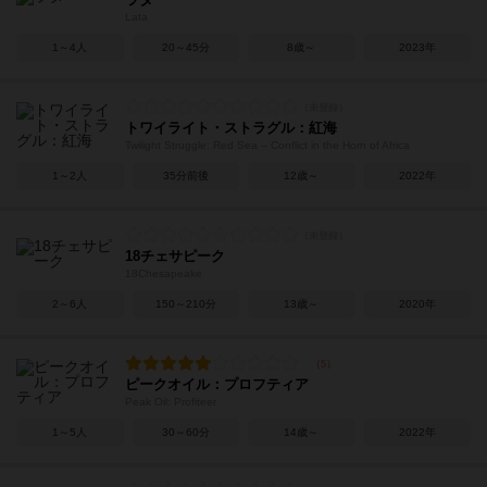
Lata
1～4人
20～45分
8歳～
2023年
トワイライト・ストラグル：紅海
Twilight Struggle: Red Sea – Conflict in the Horn of Africa
1～2人
35分前後
12歳～
2022年
18チェサピーク
18Chesapeake
2～6人
150～210分
13歳～
2020年
ピークオイル：プロフティア
Peak Oil: Profiteer
1～5人
30～60分
14歳～
2022年