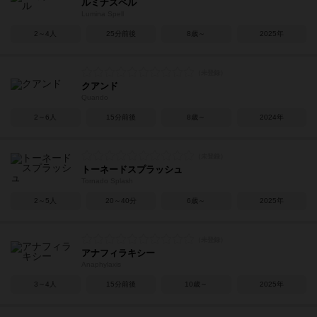
ルミナスペル
Lumina Spell
2～4人
25分前後
8歳～
2025年
クアンド
Quando
2～6人
15分前後
8歳～
2024年
トーネードスプラッシュ
Tornado Splash
2～5人
20～40分
6歳～
2025年
アナフィラキシー
Anaphylaxis
3～4人
15分前後
10歳～
2025年