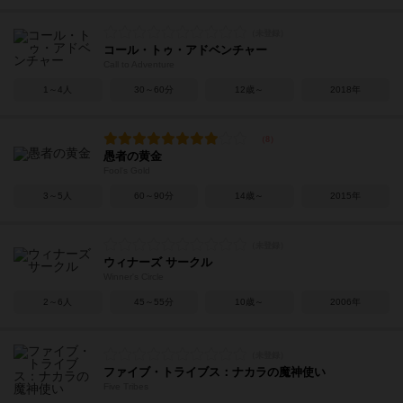
コール・トゥ・アドベンチャー
Call to Adventure
1～4人
30～60分
12歳～
2018年
愚者の黄金
Fool's Gold
3～5人
60～90分
14歳～
2015年
ウィナーズ サークル
Winner's Circle
2～6人
45～55分
10歳～
2006年
ファイブ・トライブス：ナカラの魔神使い
Five Tribes