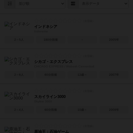
インドネシア
Indonesia
2～5人
180分前後
－
2005年
シカゴ・エクスプレス
CHICAGO EXPRESS / Wabash Cannonball
2～6人
60分前後
12歳～
2007年
スカイライン3000
Skyline 3000
2～4人
60分前後
10歳～
2009年
原油王：石油ゲーム