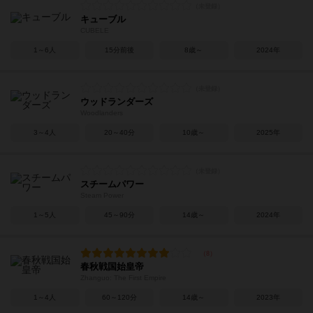
キューブル
CUBELE
1～6人
15分前後
8歳～
2024年
ウッドランダーズ
Woodlanders
3～4人
20～40分
10歳～
2025年
スチームパワー
Steam Power
1～5人
45～90分
14歳～
2024年
春秋戦国始皇帝
Zhanguo: The First Empire
1～4人
60～120分
14歳～
2023年