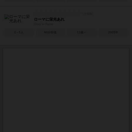
ローマに栄光あれ
Glory to Rome
2～5人
60分前後
12歳～
2005年