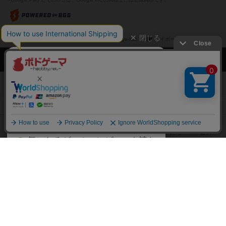
閉じる
ボドゲーマTOP
ボドとも一覧
kaya-hat
マイボードゲーム
ボドゲーマTOP
ボードゲームのプレイ履歴を記録し
て、
ボードゲームを検索する
自分のデータを管理しませんか？
約75,000人
がボドゲーマを利用中！
ボードゲームの新着レビュー
遊んだボードゲームを記録する
ボードゲーム会情報
気になるゲームのレビューを読む
お気に入り作品・所有リストの共
メカニクス特集
有
掲示板・トピックス
ログイン / 会員登録（10秒）
Google
X
ボドとも・会員一覧