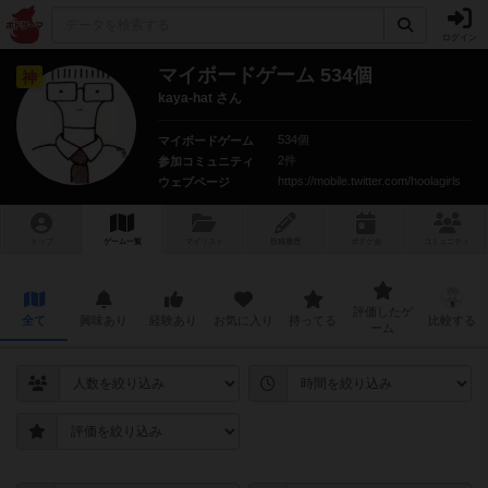
ログイン
マイボードゲーム 534個
神
kaya-hat さん
534個
マイボードゲーム
2件
参加コミュニティ
https://mobile.twitter.com/hoolagirls
ウェブページ
トップ
ゲーム一覧
マイリスト
投稿履歴
ボ
ドゲ
会
コミュニティ
評価したゲ
全て
興味あり
経験あり
お気に入り
持ってる
比較する
ーム