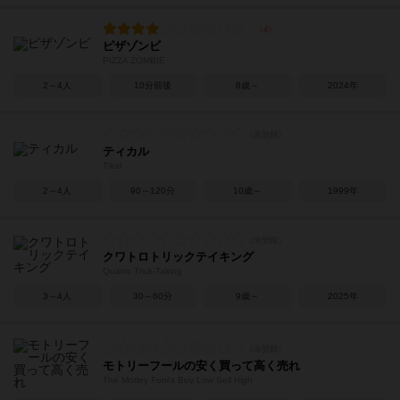
ピザゾンビ
PIZZA ZOMBIE
2～4人
10分前後
8歳～
2024年
ティカル
Tikal
2～4人
90～120分
10歳～
1999年
クワトロトリックテイキング
Quatro Trick-Taking
3～4人
30～60分
9歳～
2025年
モトリーフールの安く買って高く売れ
The Motley Fool's Buy Low Sell High