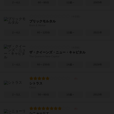
2～4人
60～80分
12歳～
2005年
ブリックモルタル
Brick & Mortar
2～4人
60～120分
12歳～
2021年
ザ・クイーンズ・ニュー・キャピタル
The Queen's New Capital
1～4人
60～150分
14歳～
2024年
シトラス
Citrus
2～5人
50～80分
10歳～
2013年
シニョーリエ