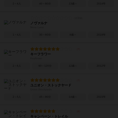
2～4人
40～80分
13歳～
2014年
ノヴァルナ
Nova Luna
1～4人
30～60分
8歳～
2019年
キーフラワー
Keyflower
2～6人
90～120分
12歳～
2012年
ユニオン・ストックヤード
Union Stockyards
2～5人
45～90分
14歳～
2023年
キャンペーン・トレイル