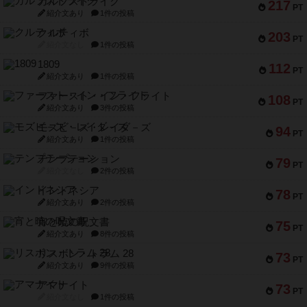
ガルフストライク
217
PT
紹介文あり
1件の投稿
クルティボ
203
PT
紹介文なし
1件の投稿
1809
112
PT
紹介文あり
1件の投稿
ファースト・イン・フライト
108
PT
紹介文あり
3件の投稿
モズビ－ズ・レイダ－ズ
94
PT
紹介文あり
1件の投稿
テンプテーション
79
PT
紹介文なし
2件の投稿
インドネシア
78
PT
紹介文あり
2件の投稿
宵と暁の呪文書
75
PT
紹介文あり
8件の投稿
リスボン・トラム 28
73
PT
紹介文あり
9件の投稿
アマナイト
73
PT
紹介文なし
1件の投稿