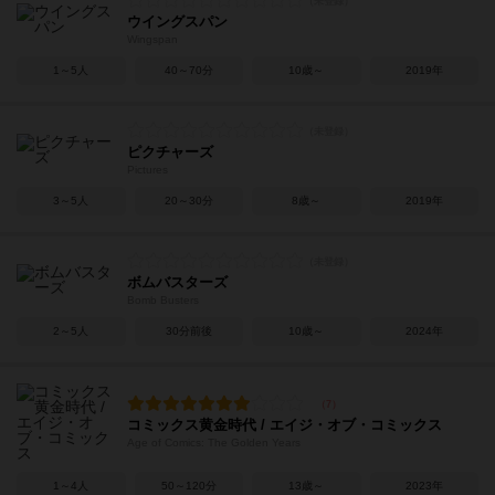
ウイングスパン
Wingspan
1～5人
40～70分
10歳～
2019年
ピクチャーズ
Pictures
3～5人
20～30分
8歳～
2019年
ボムバスターズ
Bomb Busters
2～5人
30分前後
10歳～
2024年
コミックス黄金時代 / エイジ・オブ・コミックス
Age of Comics: The Golden Years
1～4人
50～120分
13歳～
2023年