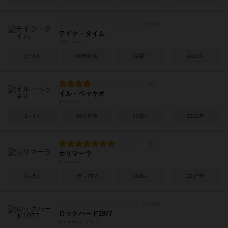
テイク・タイム
Take Time
2～4人
30分前後
10歳～
2025年
イル・ベッキオ
Il Vecchio
2～4人
60分前後
10歳～
2012年
カリマーラ
Calimala
3～5人
45～75分
10歳～
2017年
ロックハード1977
Rock Hard: 1977