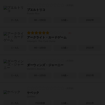
プエルトリコ
Puerto Rico
2～5人
90～150分
12歳～
2002年
アークライト・カードゲーム
Arkwright: The Card Game
1～4人
60～100分
12歳～
2021年
ダーウィンズ・ジャーニー
Darwin's Journey
1～4人
60～120分
14歳～
2021年
ケベック
Québec
2～5人
75分前後
13歳～
2011年