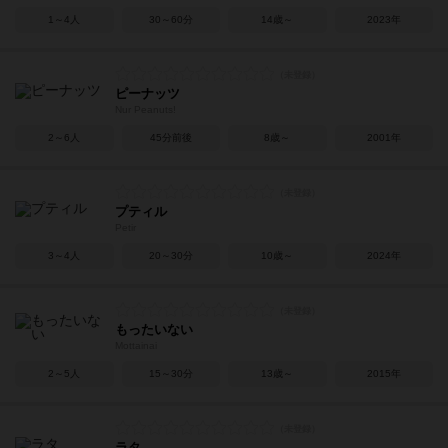
1～4人
30～60分
14歳～
2023年
ピーナッツ
Nur Peanuts!
2～6人
45分前後
8歳～
2001年
プティル
Petir
3～4人
20～30分
10歳～
2024年
もったいない
Mottainai
2～5人
15～30分
13歳～
2015年
ラタ