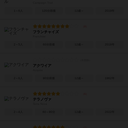
Campaign Trail
1～6人
120分前後
12歳～
2019年
フランチャイズ
Franchise
2～5人
60分前後
12歳～
2018年
アクワイア
Acquire
2～6人
90分前後
12歳～
1962年
テラノヴァ
Terra Nova
2～4人
60～90分
12歳～
2022年