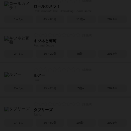
ロールカメラ！
Roll Camera!: The Filmmaking Board Game
1～4人
45～90分
11歳～
2021年
キツネと葡萄
Fox and Grape
2～6人
10～20分
8歳～
2017年
ルアー
Lure
2～5人
15～25分
7歳～
2024年
タブリーズ
Tabriz
1～5人
30～60分
10歳～
2025年