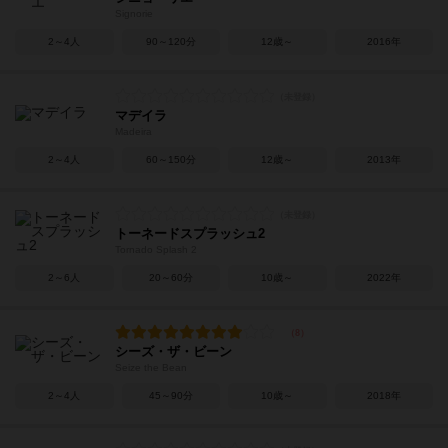
Signorie
2～4人
90～120分
12歳～
2016年
マデイラ
Madeira
2～4人
60～150分
12歳～
2013年
トーネードスプラッシュ2
Tornado Splash 2
2～6人
20～60分
10歳～
2022年
シーズ・ザ・ビーン
Seize the Bean
2～4人
45～90分
10歳～
2018年