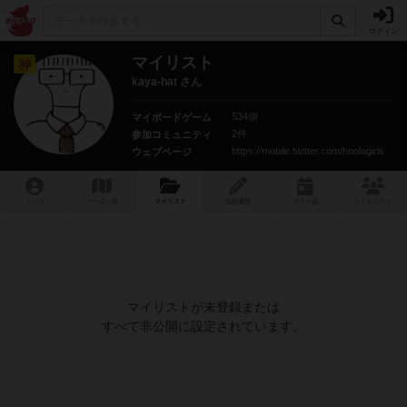
ログイン
マイリスト
神
kaya-hat さん
534個
マイボードゲーム
2件
参加コミュニティ
https://mobile.twitter.com/hoolagirls
ウェブページ
トップ
ゲーム一覧
マイリスト
投稿履歴
ボ
ドゲ
会
コミュニティ
マイリストが未登録または
すべて非公開に設定されています。