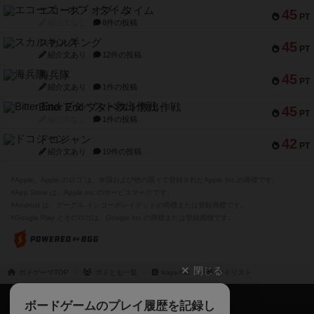
エコーズ・オブ・タイム
45
PT
紹介文なし
8件の投稿
スカルキング
45
PT
紹介文あり
12件の投稿
海兵隊
45
PT
紹介文あり
1件の投稿
Bitter End ブタペスト救出作戦
45
PT
紹介文なし
1件の投稿
ドコジャン
42
PT
紹介文あり
10件の投稿
※Apple、Apple のロゴ は、米国および他の国々で登録されたApple Inc.の商標です。
※App Store は、Apple Inc.のサービスマークです。
※Android は、グーグル インコーポレイテッドの商標または登録商標です。
※Google Play とそのロゴは、Google Inc.の商標または登録商標です。
閉じる
ボドゲーマTOP
ボドとも一覧
kaya-hat
マイリスト
ボドゲーマTOP
ボードゲームのプレイ履歴を記録し