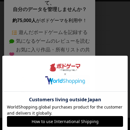
て、
ボードゲームを検索する
自分のデータを管理しませんか？
約75,000人
がボドゲーマを利用中！
ボードゲームの新着レビュー
遊んだボードゲームを記録する
ボードゲーム会情報
気になるゲームのレビューを読む
お気に入り作品・所有リストの共
メカニクス特集
有
掲示板・トピックス
ログイン / 会員登録（10秒）
Google
X
ボドとも・会員一覧
Apple
Facebook
ボードゲーム業界コラム
または
ボドゲーマご利用案内
メールで会員登録
ボードゲーム通販