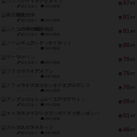
ワン・トゥ・ファイブ
97
PT
紹介文あり
1件の投稿
南北戦争
91
PT
紹介文あり
1件の投稿
ふたつの城の物語
91
PT
紹介文あり
6件の投稿
ノームズ・アット・ナイト
88
PT
紹介文なし
1件の投稿
マーリン
76
PT
紹介文あり
6件の投稿
フラットアイアン
75
PT
紹介文なし
2件の投稿
トランスオリエント・エクスプレス
70
PT
紹介文なし
1件の投稿
アンブッシュ！：ムーブアウト！
59
PT
紹介文あり
1件の投稿
キャプテン・フリップ：イスラ・ボンバ
51
PT
紹介文なし
2件の投稿
ガルフストライク
46
PT
紹介文あり
1件の投稿