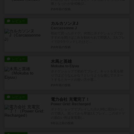
勝となったが全40枚(2...
約6年前
の投稿
レビュー
カルカソンヌJ
Carcassonne J
初めて買ったボドゲ。何気にボドゲショップでお
すすめを聞けばこれを勧められて即購入。2人プレ
イで計5ラウンドしたけど...
約6年前
の投稿
レビュー
木馬と英雄
Mokuba to Eiyuu
ボドゲショップで初めてプレイ。キットを見る限
りではどうなんかな？というような感じでスター
トするとカードの使い方や置...
約6年前
の投稿
レビュー
電力会社 充電完了！
Power Grid: Recharged
ボドゲショップでプレイした(5人)時に面白かった
ので購入。買ってから早速2人プレイ。このボドゲ
の面白い所は発電量(...
6年以上前
の投稿