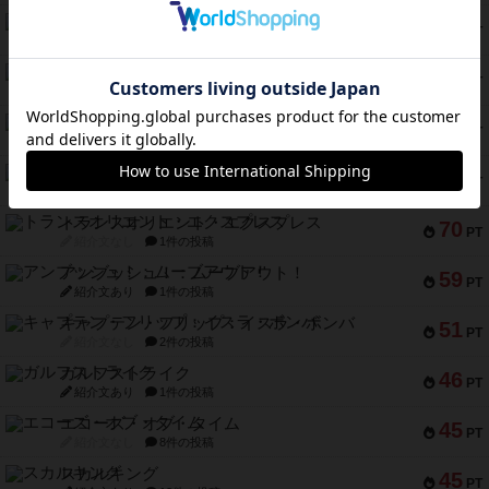
ふたつの城の物語
91
PT
紹介文あり
6件の投稿
ノームズ・アット・ナイト
88
PT
紹介文なし
1件の投稿
マーリン
76
PT
紹介文あり
6件の投稿
フラットアイアン
75
PT
紹介文なし
2件の投稿
トランスオリエント・エクスプレス
70
PT
紹介文なし
1件の投稿
アンブッシュ！：ムーブアウト！
59
PT
紹介文あり
1件の投稿
キャプテン・フリップ：イスラ・ボンバ
51
PT
紹介文なし
2件の投稿
ガルフストライク
46
PT
紹介文あり
1件の投稿
エコーズ・オブ・タイム
45
PT
紹介文なし
8件の投稿
スカルキング
45
PT