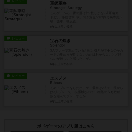
レビュー
軍師軍略
Strategist Strategy
このゲームの一番の肝は計7枚しかない｢軍略カー
ド｣だ。移動攻撃3枚、向き変更or射撃(弓兵専用)2
枚、援軍、柵設置...
6年以上前
の投稿
レビュー
宝石の煌き
Splendor
3人プレーで進めているが駆け引きが下手なのかカ
ードの集め方が良くないのかはわからないけど勝
つのが難しいと感じた。ゲ...
6年以上前
の投稿
レビュー
エスノス
Ethnos
初めてプレーをしたボドゲ。最初は2人で、後から
は3人プレーで。拡張版なので13種族のうち数種
族を選んでプレーするが...
6年以上前
の投稿
ボドゲーマのアプリ版はこちら