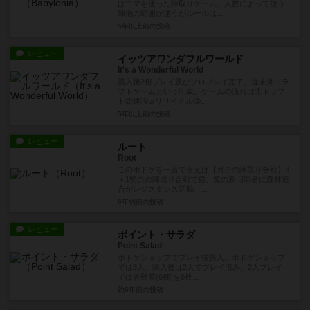
はコマを使った陣取りゲーム。人数によって使う
陣地の範囲が違うがルールは...
5年以上前
の投稿
レビュー
イッツアワンダフルワールド
It's a Wonderful World
購入後2桁プレイ及びソロプレイ完了。近未来ドラ
フトゲームという印象。ゲームの流れは①ドラフ
ト②建設orリサイクル③...
5年以上前
の投稿
レビュー
ルート
Root
このボドゲを一言で言えば【ガチの陣取り合戦】3
＋1勢力の陣取り合戦で猫、鷲の新旧覇者に森林連
合がレジスタンス活動、...
6年弱前
の投稿
レビュー
ポイント・サラダ
Point Salad
ボドゲショップでプレイ後購入。ボドゲショップ
では3人、購入後は2人でプレイ済み。2人プレイ
では各野菜(6種)を6枚...
約6年前
の投稿