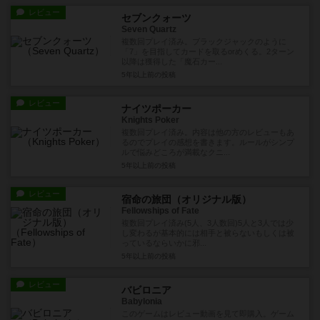
レビュー
セブンクォーツ
Seven Quartz
複数回プレイ済み。ブラックジャックのように
「7」を目指してカードを取るorめくる。2ターン
以降は獲得した「魔石カー...
5年以上前
の投稿
レビュー
ナイツポーカー
Knights Poker
複数回プレイ済み。内容は他の方のレビューもあ
るのでプレイの感想を書きます。ルールがシンプ
ルで悩みどころが満載なクニ...
5年以上前
の投稿
レビュー
宿命の旅団（オリジナル版）
Fellowships of Fate
複数回プレイ済み(5人、3人数回)5人と3人では少
し変わるが基本的には相手と被らないもしくは被
っているならいかに邪...
5年以上前
の投稿
レビュー
バビロニア
Babylonia
このゲームはレビュー動画を見て即購入。ゲーム