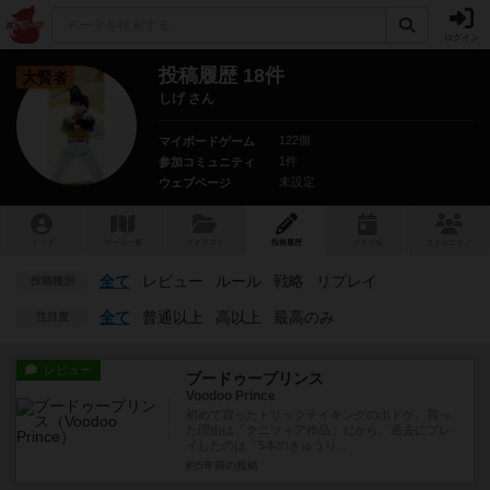
ログイン
投稿履歴 18件
大賢者
しげ さん
122個
マイボードゲーム
1件
参加コミュニティ
未設定
ウェブページ
トップ
ゲーム一覧
マイリスト
投稿履歴
ボ
ドゲ
会
コミュニティ
全て
レビュー
ルール
戦略
リプレイ
投稿種別
全て
普通以上
高以上
最高のみ
注目度
レビュー
ブードゥープリンス
Voodoo Prince
初めて買ったトリックテイキングのボドゲ。買っ
た理由は「クニツィア作品」だから。過去にプレ
イしたのは「5本のきゅうり...
約5年前
の投稿