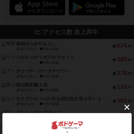
アクセス数 急上昇中
無限まちがいさがし
574
PT
紹介文あり
2件の投稿
リワイルド：サウスアメリカ
389
PT
紹介文なし
2件の投稿
アンダー・ザ・テーブラー
378
PT
紹介文あり
1件の投稿
宵と暁の呪文書
133
PT
紹介文あり
8件の投稿
セミファイナル ～お前はまだ生きている～
103
PT
紹介文あり
1件の投稿
ワン・トゥ・ファイブ
97
PT
紹介文あり
1件の投稿
南北戦争
91
PT
紹介文あり
1件の投稿