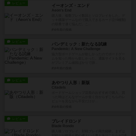
レビュー
イーオンズ・エンド
Aeon's End
購入後、複数プレイ数回とソロプレイをした。デ
ッキ構築ゲームなので購入できるカード(計9種類)
の順番で凄く悩んだ。こ...
約6年前
の投稿
レビュー
パンデミック：新たなる試練
Pandemic: A New Challenge
協力型ボードゲームが欲しかったのでボードゲー
ムを知った時から欲しかった。通販サイトを見る
がプレミアム値段ばかりで諦...
約6年前
の投稿
レビュー
あやつり人形：新版
Citadels
ボードゲームショップ店長のおすすめで購入。買
った時はどんなゲームか全く分からずこちらのレ
ビューを見ながら不安だけが...
約6年前
の投稿
レビュー
ブレイドロンド
Blade Rondo
購入後ソロプレイ、対戦プレイ両方経験。まずは
対戦だが相手も初心者という事もありこちらが3連