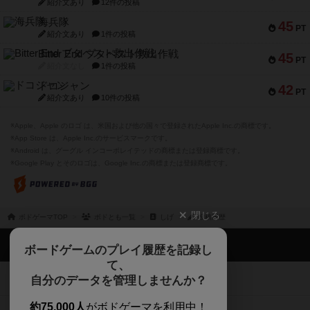
紹介文あり
12件の投稿
海兵隊
45
PT
紹介文あり
1件の投稿
Bitter End ブタペスト救出作戦
45
PT
紹介文なし
1件の投稿
ドコジャン
42
PT
紹介文あり
10件の投稿
※Apple、Apple のロゴ は、米国および他の国々で登録されたApple Inc.の商標です。
※App Store は、Apple Inc.のサービスマークです。
※Android は、グーグル インコーポレイテッドの商標または登録商標です。
※Google Play とそのロゴは、Google Inc.の商標または登録商標です。
閉じる
ボドゲーマTOP
ボドとも一覧
しげ
投稿履歴
ボドゲーマTOP
ボードゲームのプレイ履歴を記録し
て、
ボードゲームを検索する
自分のデータを管理しませんか？
約75,000人
がボドゲーマを利用中！