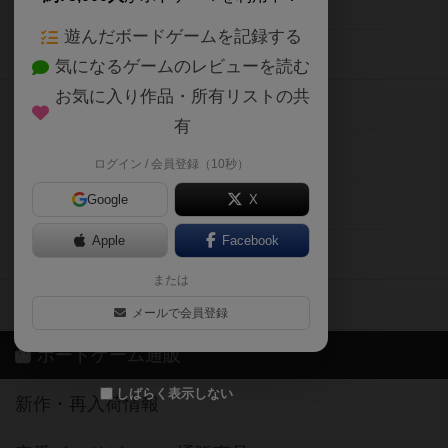
ボードゲームの新着レビュー
遊んだボードゲームを記録する
ボードゲーム会情報
気になるゲームのレビューを読む
お気に入り作品・所有リストの共
メカニクス特集
有
掲示板・トピックス
ログイン / 会員登録（10秒）
Google
X
ボドとも・会員一覧
Apple
Facebook
ボードゲーム業界コラム
または
ボドゲーマご利用案内
メールで会員登録
ボードゲーム通販
しばらく表示しない
新作・再入荷情報