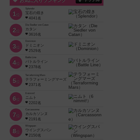
お気に入りランキング
トップ50
Splendor
1
宝石の煌き
位
4041名
Die Siedler von Catan
2
カタン
位
3616名
Dominion
3
ドミニオン
位
2529名
Battle Line
4
バトルライン
位
2378名
Terraforming Mars
5
テラフォーミングマーズ
位
2371名
6 nimmt!
6
ニムト
位
2202名
Carcassonne
7
カルカソンヌ
位
2191名
Wingspan
8
ウイングスパン
位
2150名