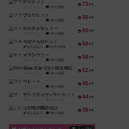
アマナイト
73
PT
紹介文なし
1件の投稿
ブラヴェスト
66
PT
紹介文なし
1件の投稿
スペクタキュラー
60
PT
紹介文なし
1件の投稿
スモールワールド
59
PT
紹介文あり
13件の投稿
ギャンブラー
58
PT
紹介文なし
2件の投稿
Bitter End ブタペスト救出作戦
52
PT
紹介文なし
1件の投稿
ラピード
46
PT
紹介文なし
1件の投稿
ザ・フラッフィー・ライト
44
PT
紹介文なし
0件の投稿
ふたつの城の物語
39
PT
紹介文あり
6件の投稿