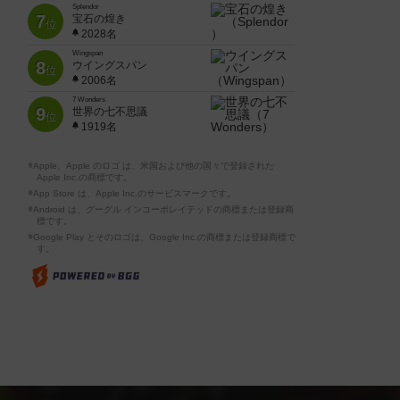
Splendor
7
宝石の煌き
位
2028名
Wingspan
8
ウイングスパン
位
2006名
7 Wonders
9
世界の七不思議
位
1919名
※Apple、Apple のロゴ は、米国および他の国々で登録された
Apple Inc.の商標です。
※App Store は、Apple Inc.のサービスマークです。
※Android は、グーグル インコーポレイテッドの商標または登録商
標です。
※Google Play とそのロゴは、Google Inc.の商標または登録商標で
す。