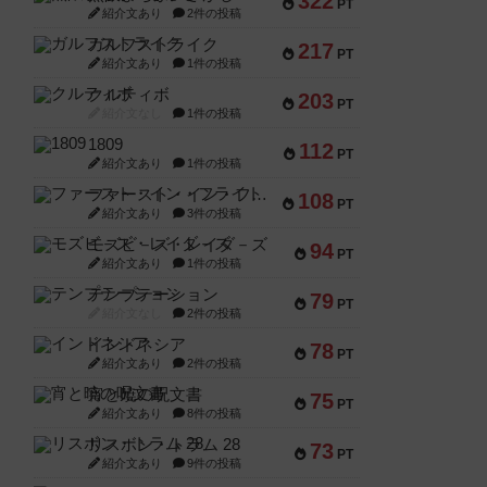
322
PT
紹介文あり
2件の投稿
ガルフストライク
217
PT
紹介文あり
1件の投稿
クルティボ
203
PT
紹介文なし
1件の投稿
1809
112
PT
紹介文あり
1件の投稿
ファースト・イン・フライト
108
PT
紹介文あり
3件の投稿
モズビ－ズ・レイダ－ズ
94
PT
紹介文あり
1件の投稿
テンプテーション
79
PT
紹介文なし
2件の投稿
インドネシア
78
PT
紹介文あり
2件の投稿
宵と暁の呪文書
75
PT
紹介文あり
8件の投稿
リスボン・トラム 28
73
PT
紹介文あり
9件の投稿