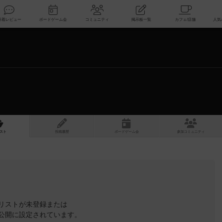
索
新着レビュー
ボードゲーム会
コミュニティ
掲示板一覧
スト
投稿履歴
ボ
ー
ドゲ
ーム
会
参加
コミュニティ
リストが未登録または
公開に設定されています。