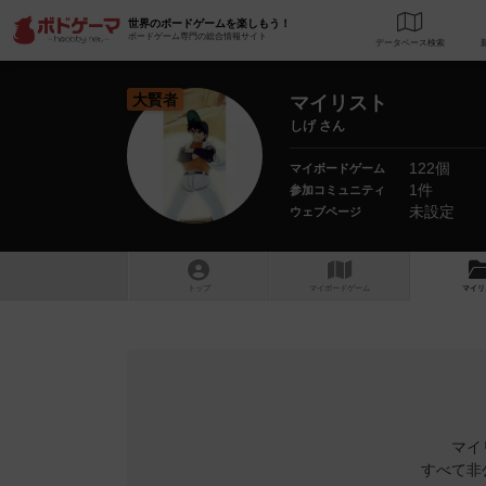
世界のボードゲームを楽しもう！
ボードゲーム専門の総合情報サイト
データベース
検
大賢者
マイリスト
しげ さん
122個
マイボードゲーム
1件
参加コミュニティ
未設定
ウェブページ
トップ
マイボードゲーム
マイリ
マイ
すべて非