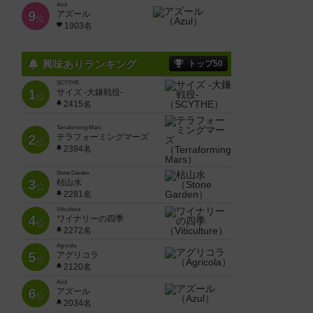
Azul
9
アズール
位
1903名
興味ありランキング
トップ50
SCYTHE
1
サイズ -大鎌戦役-
位
2415名
Terraforming Mars
2
テラフォーミングマーズ
位
2394名
Stone Garden
3
枯山水
位
2281名
Viticulture
4
ワイナリーの四季
位
2272名
Agricola
5
アグリコラ
位
2120名
Azul
6
アズール
位
2034名