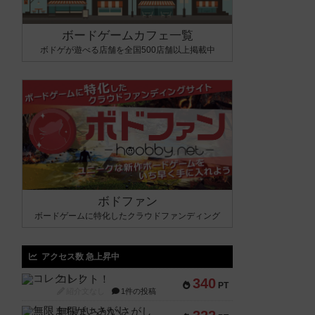
ボードゲームカフェ一覧
ボドゲが遊べる店舗を全国500店舗以上掲載中
ボドファン
ボードゲームに特化したクラウドファンディング
アクセス数 急上昇中
コレクト！
340
PT
紹介文なし
1件の投稿
無限まちがいさがし