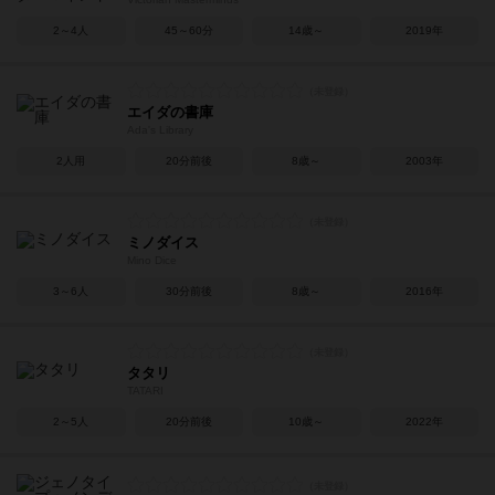
2～4人
45～60分
14歳～
2019年
エイダの書庫
Ada's Library
2人用
20分前後
8歳～
2003年
ミノダイス
Mino Dice
3～6人
30分前後
8歳～
2016年
タタリ
TATARI
2～5人
20分前後
10歳～
2022年