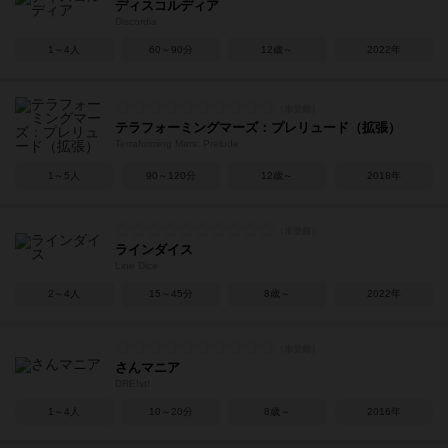
ディスコルディア
Discordia
1～4人
60～90分
12歳～
2022年
テラフォーミングマーズ：プレリュード（拡張）
Terraforming Mars: Prelude
1～5人
90～120分
12歳～
2018年
ラインダイス
Line Dice
2～4人
15～45分
8歳～
2022年
さんマニア
DREIst!
1～4人
10～20分
8歳～
2016年