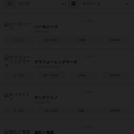
ハーモニーズ
Harmonies
1～4人
30～45分
10歳～
2024年
テラフォーミングマーズ
Terraforming Mars
1～5人
90～120分
12歳～
2016年
キングドミノ
Kingdomino
2～4人
15～20分
8歳～
2016年
波乱と海原