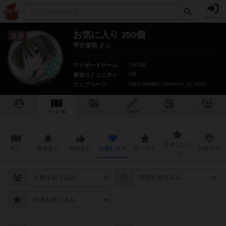
ログイン
お気に入り 350個
皇帝
平沢智萌 さん
1002個
マイボードゲーム
0件
参加コミュニティ
https://twitter.com/moe_to_moe
ウェブページ
トップ
ゲーム一覧
マイリスト
投稿履歴
ボ
ドゲ
会
コミュニティ
評価したゲ
全て
興味あり
経験あり
お気に入り
持ってる
比較する
ーム