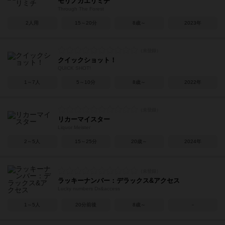
モリノカエリミチ
Through The Forest
2人用
15～20分
8歳～
2023年
クイックショット！
QUICK SHOT!
1～7人
5～10分
8歳～
2022年
リカーマイスター
Liquor Meister
2～5人
15～25分
20歳～
2024年
ラッキーナンバー：デラックス&アクセス
Lucky numbers Dx&access
1～5人
20分前後
8歳～
－