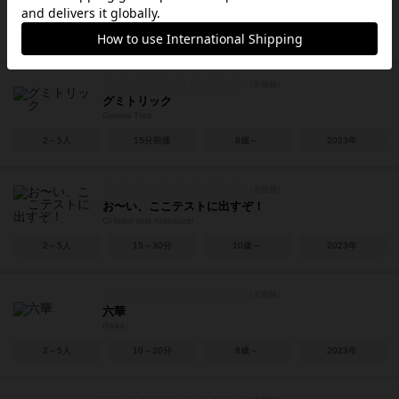
Sky Team
2人用
15分前後
12歳～
2023年
グミトリック
Gummi Trick
2～5人
15分前後
8歳～
2023年
お〜い、ここテストに出すぞ！
Oi koko test nidasuzo!
2～5人
15～30分
10歳～
2023年
六華
Rikka
2～5人
10～20分
8歳～
2023年