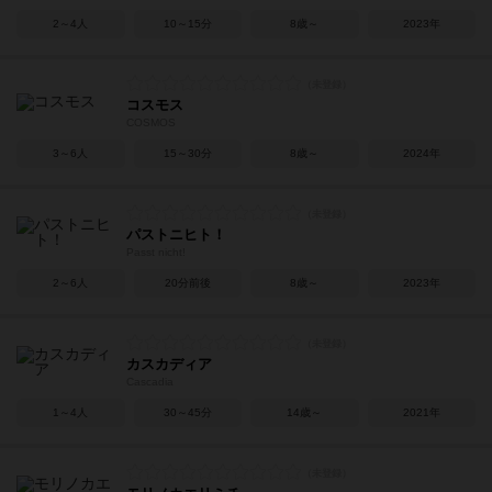
2～4人
10～15分
8歳～
2023年
コスモス
COSMOS
3～6人
15～30分
8歳～
2024年
パストニヒト！
Passt nicht!
2～6人
20分前後
8歳～
2023年
カスカディア
Cascadia
1～4人
30～45分
14歳～
2021年