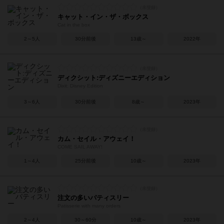
キャット・イン・ザ・ボックス
Cat in the box
2～5人
30分前後
13歳～
2022年
ディクシット:ディズニーエディション
Dixit: Disney Edition
3～6人
30分前後
8歳～
2023年
カム・セイル・アウェイ！
COME SAIL AWAY!
1～4人
25分前後
10歳～
2023年
注文の多いパティスリー
Patisserie with many orders
2～4人
30～60分
10歳～
2023年