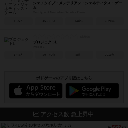
ジェノタイプ：メンデリアン・ジェネティクス・ゲー
ム
Genotype: A Mendelian Genetics Game
1～5人
45～90分
14歳～
2020年
プロジェクトL
Project L
1～4人
20～40分
8歳～
2019年
ボドゲーマのアプリ版はこちら
アクセス数 急上昇中
リワイルド：サウスアメリカ
552