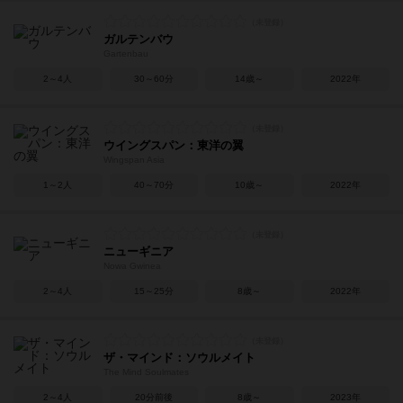
ガルテンバウ
Gartenbau
2～4人
30～60分
14歳～
2022年
ウイングスパン：東洋の翼
Wingspan Asia
1～2人
40～70分
10歳～
2022年
ニューギニア
Nowa Gwinea
2～4人
15～25分
8歳～
2022年
ザ・マインド：ソウルメイト
The Mind Soulmates
2～4人
20分前後
8歳～
2023年