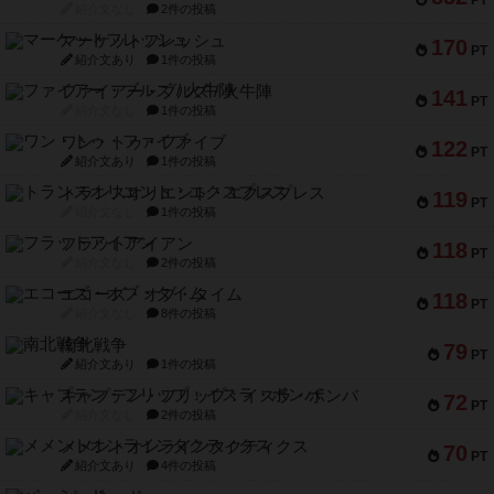
PT
紹介文なし
2件の投稿
マーケットフレッシュ
170
PT
紹介文あり
1件の投稿
ファイアー・ブルズ / 火牛陣
141
PT
紹介文なし
1件の投稿
ワン・トゥ・ファイブ
122
PT
紹介文あり
1件の投稿
トランスオリエント・エクスプレス
119
PT
紹介文なし
1件の投稿
フラットアイアン
118
PT
紹介文なし
2件の投稿
エコーズ・オブ・タイム
118
PT
紹介文なし
8件の投稿
南北戦争
79
PT
紹介文あり
1件の投稿
キャプテン・フリップ：イスラ・ボンバ
72
PT
紹介文なし
2件の投稿
メメントオンラインタクティクス
70
PT
紹介文あり
4件の投稿