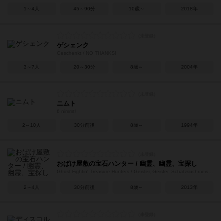
1～4人
45～90分
10歳～
2018年
ゲシェンク
Geschenkt / NO THANKS!
3～7人
20～30分
8歳～
2004年
ニムト
6 nimmt!
2～10人
30分前後
8歳～
1994年
おばけ屋敷の宝石ハンター / 幽霊、幽霊、宝探し
Ghost Fightin' Treasure Hunters / Geister, Geister, Schatzsuchmeister!
2～4人
30分前後
8歳～
2013年