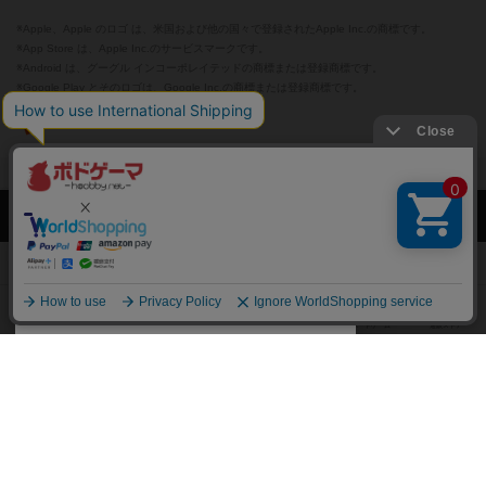
※Apple、Apple のロゴ は、米国および他の国々で登録されたApple Inc.の商標です。
※App Store は、Apple Inc.のサービスマークです。
※Android は、グーグル インコーポレイテッドの商標または登録商標です。
※Google Play とそのロゴは、Google Inc.の商標または登録商標です。
閉じる
ボドゲーマTOP
ボドとも一覧
平沢智萌
マイボードゲーム
お気
ボドゲーマTOP
ボードゲームのプレイ履歴を記録し
て、
ボードゲームを検索する
自分のデータを管理しませんか？
約75,000人
がボドゲーマを利用中！
ボードゲームの新着レビュー
遊んだボードゲームを記録する
ボードゲーム会情報
気になるゲームのレビューを読む
お気に入り作品・所有リストの共
メカニクス特集
有