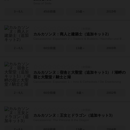
Seas of Strife
3～6人
45分前後
10歳～
2015年
カルカソンヌ：商人と建築士（追加キット2）
Carcassonne: Expansion 2 – Traders & Builders / Haendler und Baumeister
2～6人
60分前後
13歳～
2003年
カルカソンヌ：宿舎と大聖堂（追加キット1） / 湖畔の
宿と大聖堂 / 騎士と湖
Carcassonne: Expansion 1 – Inns & Cathedrals / Die Erweiterung
2～6人
60分前後
8歳～
2002年
カルカソンヌ：王女とドラゴン（追加キット3）
Carcassonne: The Princess & the Dragon
2～6人
60分前後
13歳～
2004年