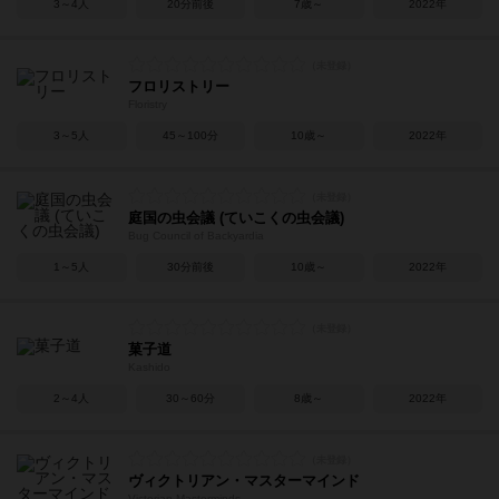
3～4人
20分前後
7歳～
2022年
フロリストリー
Floristry
3～5人
45～100分
10歳～
2022年
庭国の虫会議 (ていこくの虫会議)
Bug Council of Backyardia
1～5人
30分前後
10歳～
2022年
菓子道
Kashido
2～4人
30～60分
8歳～
2022年
ヴィクトリアン・マスターマインド
Victorian Masterminds