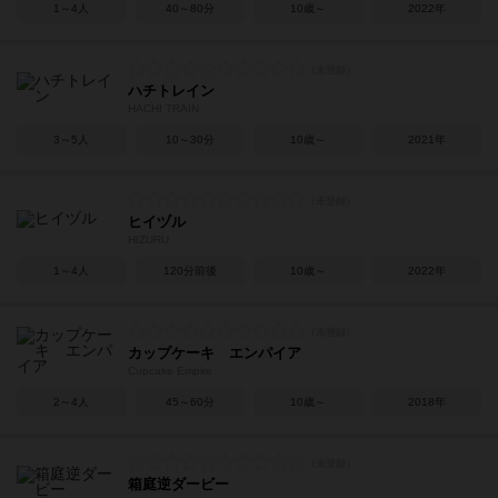
1～4人
40～80分
10歳～
2022年
ハチトレイン
HACHI TRAIN
3～5人
10～30分
10歳～
2021年
ヒイヅル
HIZURU
1～4人
120分前後
10歳～
2022年
カップケーキ エンパイア
Cupcake Empire
2～4人
45～60分
10歳～
2018年
箱庭逆ダービー