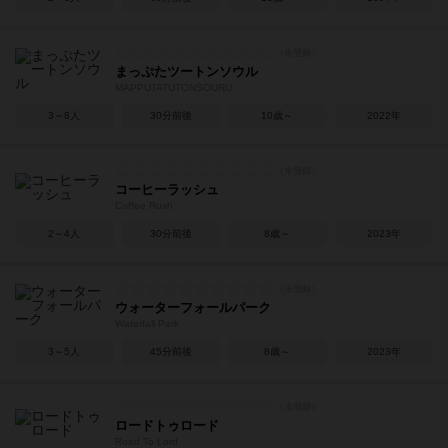
まっぷたツートンソウル
MAPPUTATŪTONSOURU
3～8人
30分前後
10歳～
2022年
コーヒーラッシュ
Coffee Rush
2～4人
30分前後
8歳～
2023年
ウォーターフォールパーク
Waterfall Park
3～5人
45分前後
8歳～
2023年
ロードトゥロード
Road To Lord