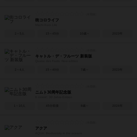
街コロライフ
Machi Koro Life
2～5人
15～45分
10歳～
2023年
キャトル・デ・フルーツ 新装版
Quatre des Fruits: New edition
2～4人
15～40分
7歳～
2023年
ニムト30周年記念版
6 nimmt!: 30 Jahre-Edition
1～10人
45分前後
8歳～
2024年
アクア
AQUA: Biodiversity in the oceans