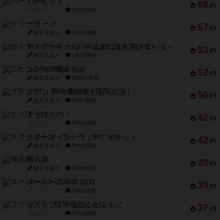
パーミッド
68
PT
紹介文なし
1件の投稿
クリーグ
57
PT
紹介文あり
1件の投稿
セミファイナル ～お前はまだ生きている～
53
PT
紹介文あり
1件の投稿
ふたつの街の物語
52
PT
紹介文あり
18件の投稿
クランク! ：冒険者たち（拡張）
50
PT
紹介文あり
4件の投稿
とうほうの！
42
PT
紹介文なし
1件の投稿
スターマイン・ラミー ポケット
42
PT
紹介文あり
2件の投稿
海兵隊
39
PT
紹介文あり
1件の投稿
スーパーストア3000
39
PT
紹介文なし
1件の投稿
フリップ７：復讐心とともに
37
PT
紹介文なし
2件の投稿