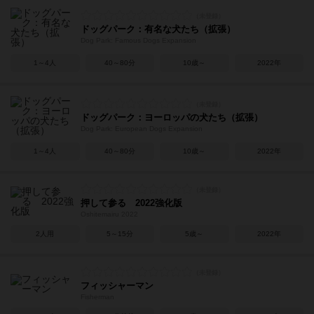
ドッグパーク：有名な犬たち（拡張）
Dog Park: Famous Dogs Expansion
1～4人
40～80分
10歳～
2022年
ドッグパーク：ヨーロッパの犬たち（拡張）
Dog Park: European Dogs Expansion
1～4人
40～80分
10歳～
2022年
押して参る 2022強化版
Oshitemairu 2022
2人用
5～15分
5歳～
2022年
フィッシャーマン
Fisherman