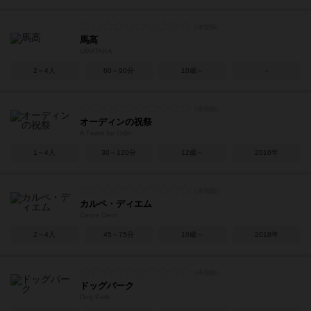
馬高
UMATAKA
2～4人
60～90分
10歳～
－
オーディンの祝祭
A Feast for Odin
1～4人
30～120分
12歳～
2016年
カルペ・ディエム
Carpe Diem
2～4人
45～75分
10歳～
2018年
ドッグパーク
Dog Park