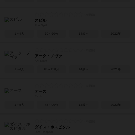
スピル
The Spill
1～4人
50～60分
14歳～
2022年
アーク・ノヴァ
Ark Nova
1～4人
90～150分
14歳～
2021年
アース
Earth
1～5人
45～90分
13歳～
2023年
ダイス・ホスピタル
Dice Hospital