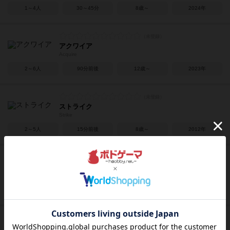
1～4人
30～45分
8歳～
2024年
アクワイア
Acquire
2～6人
90分前後
12歳～
2023年
ストライク
Strike
2～5人
15分前後
8歳～
2012年
宵と暁の呪文書
SpellBook
1～4人
45分前後
12歳～
2023年
スカイチーム