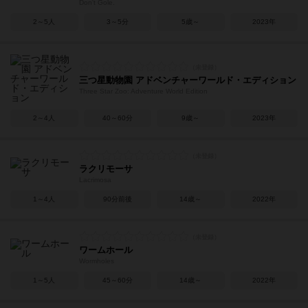
Don't Gole.
2～5人
3～5分
5歳～
2023年
三つ星動物園 アドベンチャーワールド・エディション
Three Star Zoo: Adventure World Edition
2～4人
40～60分
9歳～
2023年
ラクリモーサ
Lacrimosa
1～4人
90分前後
14歳～
2022年
ワームホール
Wormholes
1～5人
45～60分
14歳～
2022年