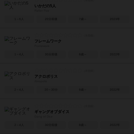
いかだの5人
Rafter Five
1～6人
20分前後
7歳～
2023年
フレームワーク
Framework
1～4人
30分前後
8歳～
2022年
アクロポリス
Akropolis
2～4人
20～30分
8歳～
2022年
ギャングオブダイス
Gang of Dice
2～4人
30分前後
8歳～
2022年