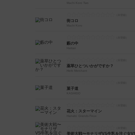
Machi Koro Two
街コロ
Machi Koro
藪の中
Hattari
薬草ひとついかがですか？
Herb Merchant
菓子道
KASHIDO
花火：スターマイン
Hanabi: Grands Feux
美術大戦〜モナリザVS牛乳を注ぐ女V