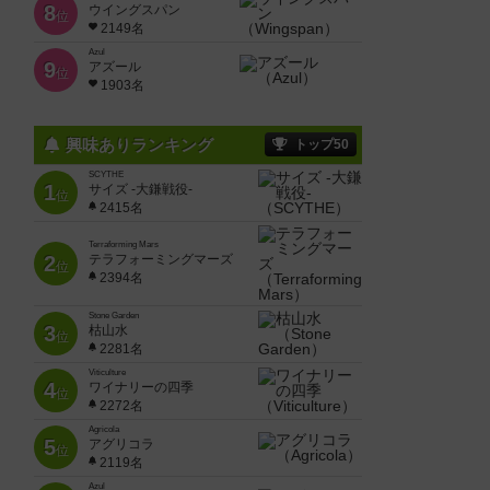
8
ウイングスパン
位
2149名
Azul
9
アズール
位
1903名
興味ありランキング
トップ50
SCYTHE
1
サイズ -大鎌戦役-
位
2415名
Terraforming Mars
2
テラフォーミングマーズ
位
2394名
Stone Garden
3
枯山水
位
2281名
Viticulture
4
ワイナリーの四季
位
2272名
Agricola
5
アグリコラ
位
2119名
Azul