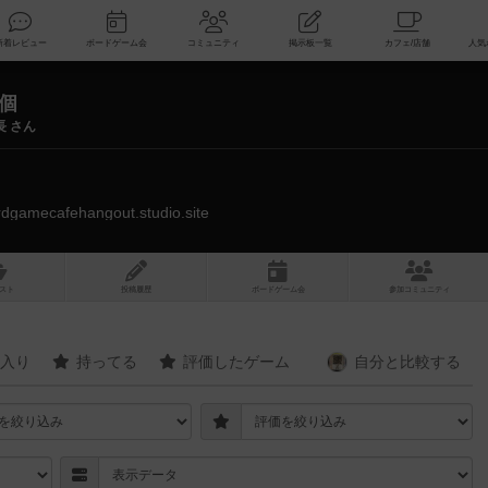
索
新着レビュー
ボードゲーム会
コミュニティ
掲示板一覧
7個
長 さん
ardgamecafehangout.studio.site
スト
投稿履歴
ボ
ー
ドゲ
ーム
会
参加
コミュニティ
入り
持ってる
評価したゲーム
自分と
比較する