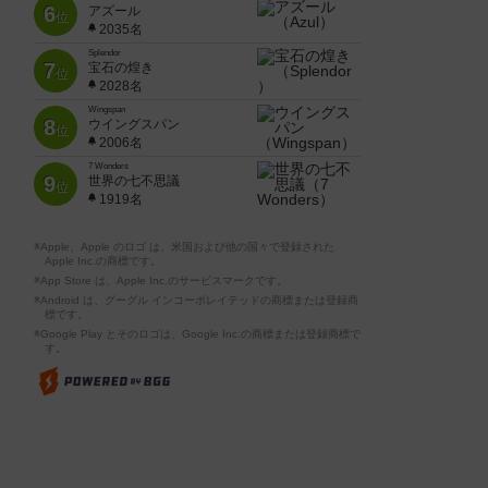
6
アズール
位
2035名
Splendor
7
宝石の煌き
位
2028名
Wingspan
8
ウイングスパン
位
2006名
7 Wonders
9
世界の七不思議
位
1919名
※Apple、Apple のロゴ は、米国および他の国々で登録された
Apple Inc.の商標です。
※App Store は、Apple Inc.のサービスマークです。
※Android は、グーグル インコーポレイテッドの商標または登録商
標です。
※Google Play とそのロゴは、Google Inc.の商標または登録商標で
す。