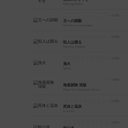
Palastgeflüster
王への請願
Um Krone und Kragen
犯人は踊る
Dancing Criminal
漁火
Isaribi
海底探険 深版
Deep Sea Adventure Boost
死体と温泉
In an inn
枯山水