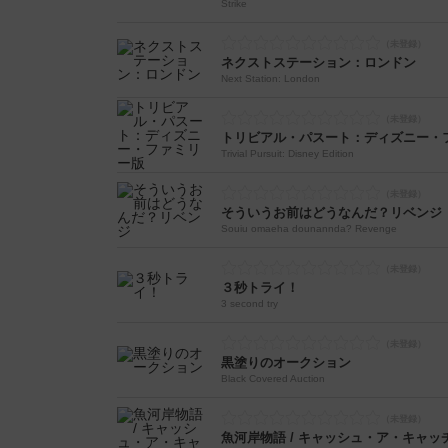
Strike
ネクストステーション：ロンドン
Next Station: London
トリビアル・パスート：ディズニー・
Trivial Pursuit: Disney Edition
そういうお前はどうなんだ？リベンジ
Souiu omaeha dounannda? Revenge
３秒トライ！
3 second try
黒塗りのオークション
Black Covered Auction
魚河岸物語 / キャッシュ・ア・キャッ