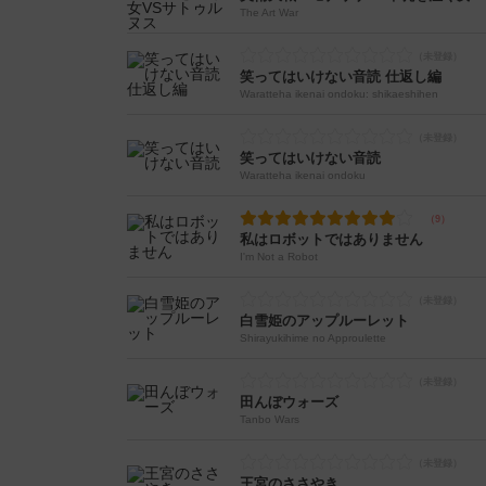
The Art War
笑ってはいけない音読 仕返し編
Waratteha ikenai ondoku: shikaeshihen
笑ってはいけない音読
Waratteha ikenai ondoku
私はロボットではありません
I'm Not a Robot
白雪姫のアップルーレット
Shirayukihime no Approulette
田んぼウォーズ
Tanbo Wars
王宮のささやき