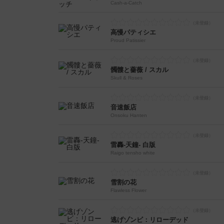
Cash-a-Catch
高慢パティシエ
Proud Patissier
髑髏と薔薇 / スカル
Skull & Roses
音速飯店
Onsoku Hanten
雷轟-天鐘- 白版
Raigo tensho white
雪割の花
Flawless Flower
逃げゾンビ：リローデッド