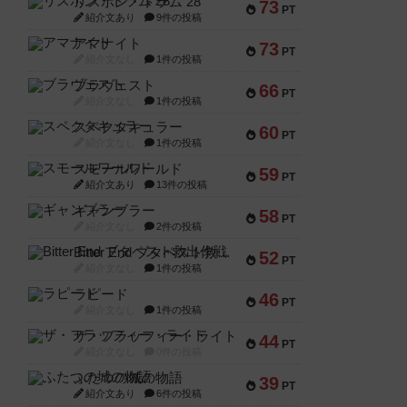
リスボン・トラム 28
73
PT
紹介文あり
9件の投稿
アマナイト
73
PT
紹介文なし
1件の投稿
ブラヴェスト
66
PT
紹介文なし
1件の投稿
スペクタキュラー
60
PT
紹介文なし
1件の投稿
スモールワールド
59
PT
紹介文あり
13件の投稿
ギャンブラー
58
PT
紹介文なし
2件の投稿
Bitter End ブタペスト救出作戦
52
PT
紹介文なし
1件の投稿
ラピード
46
PT
紹介文なし
1件の投稿
ザ・フラッフィー・ライト
44
PT
紹介文なし
0件の投稿
ふたつの城の物語
39
PT
紹介文あり
6件の投稿