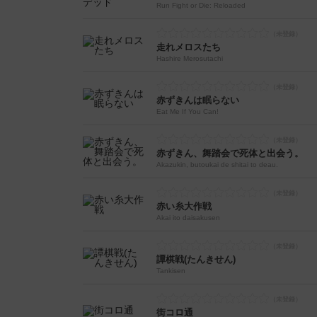
Run Fight or Die: Reloaded
走れメロスたち
Hashire Merosutachi
赤ずきんは眠らない
Eat Me If You Can!
赤ずきん、舞踏会で死体と出会う。
Akazukin, butoukai de shitai to deau.
赤い糸大作戦
Akai ito daisakusen
譚棋戦(たんきせん)
Tankisen
街コロ通