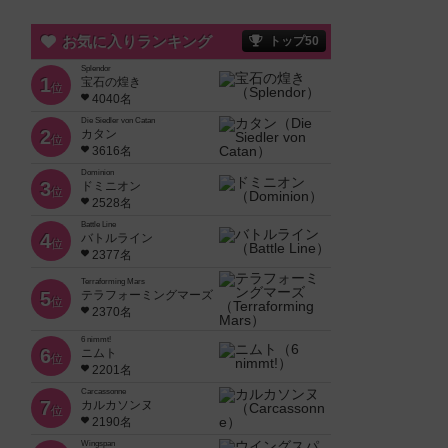
お気に入りランキング
トップ50
Splendor
1
宝石の煌き
位
4040名
Die Siedler von Catan
2
カタン
位
3616名
Dominion
3
ドミニオン
位
2528名
Battle Line
4
バトルライン
位
2377名
Terraforming Mars
5
テラフォーミングマーズ
位
2370名
6 nimmt!
6
ニムト
位
2201名
Carcassonne
7
カルカソンヌ
位
2190名
Wingspan