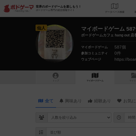
世界のボードゲームを楽しもう！
ボードゲーム専門の総合情報サイト
データベース
検
仙人
マイボードゲーム 58
ボードゲームカフェ hang out 店
587個
マイボードゲーム
0件
参加コミュニティ
https://bo
ウェブページ
トップ
マイボードゲーム
マイリ
全て
興味あり
経験あり
お気に