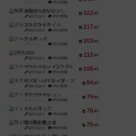
紹介文なし
1件の投稿
無限まちがいさがし
322
PT
紹介文あり
2件の投稿
ガルフストライク
217
PT
紹介文あり
1件の投稿
クルティボ
203
PT
紹介文なし
1件の投稿
1809
112
PT
紹介文あり
1件の投稿
ファースト・イン・フライト
108
PT
紹介文あり
3件の投稿
モズビ－ズ・レイダ－ズ
94
PT
紹介文あり
1件の投稿
テンプテーション
79
PT
紹介文なし
2件の投稿
インドネシア
78
PT
紹介文あり
2件の投稿
宵と暁の呪文書
75
PT
紹介文あり
8件の投稿