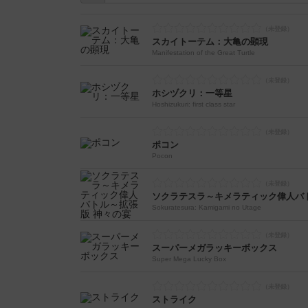
スカイトーテム：大亀の顕現
Manifestation of the Great Turtle
ホシヅクリ：一等星
Hoshizukuri: first class star
ポコン
Pocon
ソクラテスラ～キメラティック偉人バ
Sokuratesura: Kamigami no Utage
スーパーメガラッキーボックス
Super Mega Lucky Box
ストライク