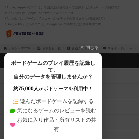
※Apple、Apple のロゴ は、米国および他の国々で登録されたApple Inc.の商標です。
※App Store は、Apple Inc.のサービスマークです。
※Android は、グーグル インコーポレイテッドの商標または登録商標です。
※Google Play とそのロゴは、Google Inc.の商標または登録商標です。
閉じる
ボドゲーマTOP
ボドとも一覧
さぬきボドゲ王国
マイボードゲーム
ボドゲーマTOP
ボードゲームのプレイ履歴を記録し
て、
ボードゲームを検索する
自分のデータを管理しませんか？
約75,000人
がボドゲーマを利用中！
ボードゲームの新着レビュー
遊んだボードゲームを記録する
ボードゲーム会情報
気になるゲームのレビューを読む
お気に入り作品・所有リストの共
メカニクス特集
有
掲示板・トピックス