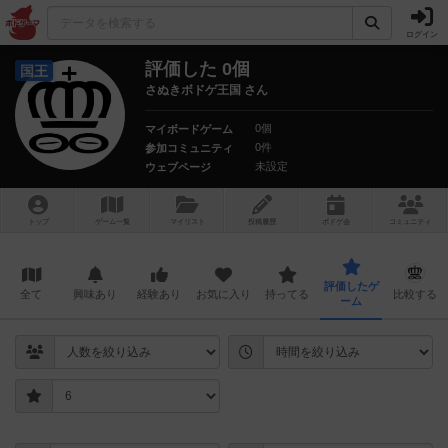
ログイン
評価した 0個
国王
さぬきボドゲ王国 さん
0個
マイボードゲーム
0件
参加コミュニティ
未設定
ウェブページ
トップ
ゲーム一覧
マイリスト
投稿履歴
ボ
ドゲ
会
コミュニティ
評価したゲ
全て
興味あり
経験あり
お気に入り
持ってる
比較する
ーム