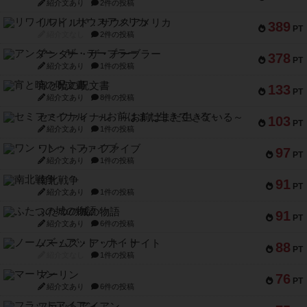
紹介文あり
2件の投稿
リワイルド：サウスアメリカ
389
PT
紹介文なし
2件の投稿
アンダー・ザ・テーブラー
378
PT
紹介文あり
1件の投稿
宵と暁の呪文書
133
PT
紹介文あり
8件の投稿
セミファイナル ～お前はまだ生きている～
103
PT
紹介文あり
1件の投稿
ワン・トゥ・ファイブ
97
PT
紹介文あり
1件の投稿
南北戦争
91
PT
紹介文あり
1件の投稿
ふたつの城の物語
91
PT
紹介文あり
6件の投稿
ノームズ・アット・ナイト
88
PT
紹介文なし
1件の投稿
マーリン
76
PT
紹介文あり
6件の投稿
フラットアイアン