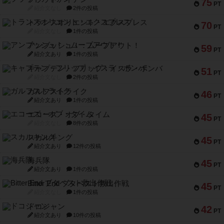
75
PT
紹介文なし
2件の投稿
トランスオリエント・エクスプレス
70
PT
紹介文なし
1件の投稿
アンブッシュ！：ムーブアウト！
59
PT
紹介文あり
1件の投稿
キャプテン・フリップ：イスラ・ボンバ
51
PT
紹介文なし
2件の投稿
ガルフストライク
46
PT
紹介文あり
1件の投稿
エコーズ・オブ・タイム
45
PT
紹介文なし
8件の投稿
スカルキング
45
PT
紹介文あり
12件の投稿
海兵隊
45
PT
紹介文あり
1件の投稿
Bitter End ブタペスト救出作戦
45
PT
紹介文なし
1件の投稿
ドコジャン
42
PT
紹介文あり
10件の投稿