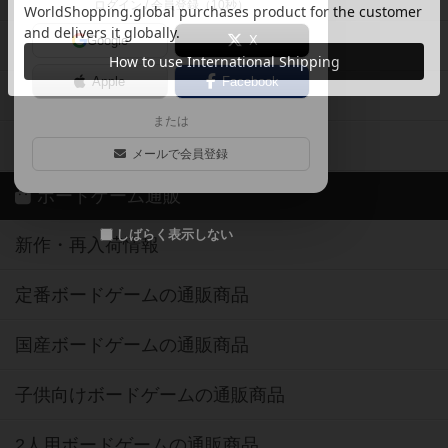
ログイン / 会員登録（10秒）
Google
X
ボドとも・会員一覧
Apple
Facebook
ボードゲーム業界コラム
または
ボドゲーマご利用案内
メールで会員登録
ボードゲーム通販
しばらく表示しない
新作・再入荷情報
定番ボードゲームの通販商品
国産ボードゲームの通販商品
子供向けボードゲームの通販商品
2人用ボードゲームの通販商品