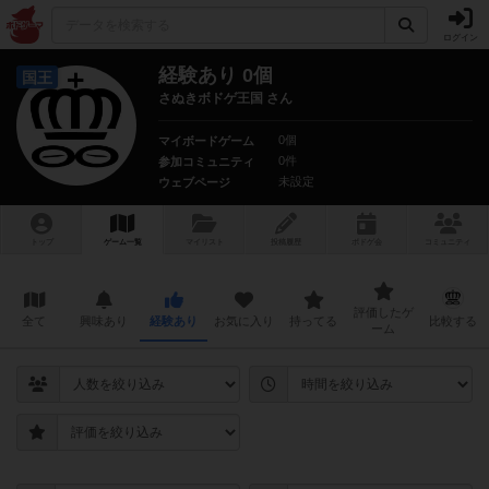
ログイン
経験あり 0個
国王
さぬきボドゲ王国 さん
0個
マイボードゲーム
0件
参加コミュニティ
未設定
ウェブページ
トップ
ゲーム一覧
マイリスト
投稿履歴
ボ
ドゲ
会
コミュニティ
評価したゲ
全て
興味あり
経験あり
お気に入り
持ってる
比較する
ーム