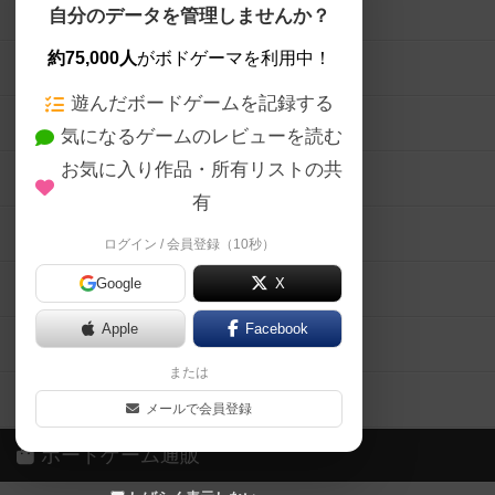
ボードゲームを検索する
自分のデータを管理しませんか？
約75,000人
がボドゲーマを利用中！
ボードゲームの新着レビュー
遊んだボードゲームを記録する
ボードゲーム会情報
気になるゲームのレビューを読む
お気に入り作品・所有リストの共
メカニクス特集
有
掲示板・トピックス
ログイン / 会員登録（10秒）
Google
X
ボドとも・会員一覧
Apple
Facebook
ボードゲーム業界コラム
または
ボドゲーマご利用案内
メールで会員登録
ボードゲーム通販