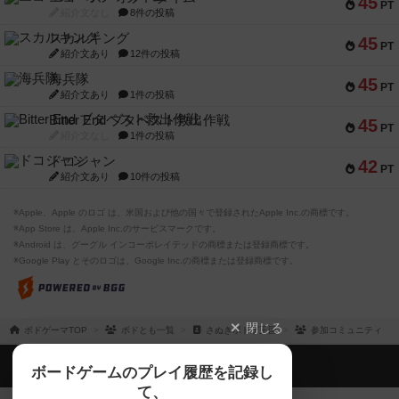
45
PT
紹介文なし
8件の投稿
スカルキング
45
PT
紹介文あり
12件の投稿
海兵隊
45
PT
紹介文あり
1件の投稿
Bitter End ブタペスト救出作戦
45
PT
紹介文なし
1件の投稿
ドコジャン
42
PT
紹介文あり
10件の投稿
※Apple、Apple のロゴ は、米国および他の国々で登録されたApple Inc.の商標です。
※App Store は、Apple Inc.のサービスマークです。
※Android は、グーグル インコーポレイテッドの商標または登録商標です。
※Google Play とそのロゴは、Google Inc.の商標または登録商標です。
閉じる
ボドゲーマTOP
ボドとも一覧
さぬきボドゲ王国
参加コミュニティ
ボドゲーマTOP
ボードゲームのプレイ履歴を記録し
て、