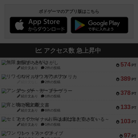
ボドゲーマのアプリ版はこちら
アクセス数 急上昇中
無限まちがいさがし
574
PT
紹介文あり
2件の投稿
リワイルド：サウスアメリカ
389
PT
紹介文なし
2件の投稿
アンダー・ザ・テーブラー
378
PT
紹介文あり
1件の投稿
宵と暁の呪文書
133
PT
紹介文あり
8件の投稿
セミファイナル ～お前はまだ生きている～
103
PT
紹介文あり
1件の投稿
ワン・トゥ・ファイブ
97
PT