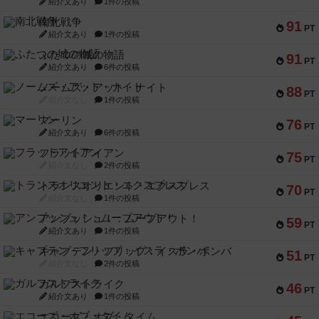
紹介文あり
1件の投稿
南北戦争
91
PT
紹介文あり
1件の投稿
ふたつの城の物語
91
PT
紹介文あり
6件の投稿
ノームズ・アット・ナイト
88
PT
紹介文なし
1件の投稿
マーリン
76
PT
紹介文あり
6件の投稿
フラットアイアン
75
PT
紹介文なし
2件の投稿
トランスオリエント・エクスプレス
70
PT
紹介文なし
1件の投稿
アンブッシュ！：ムーブアウト！
59
PT
紹介文あり
1件の投稿
キャプテン・フリップ：イスラ・ボンバ
51
PT
紹介文なし
2件の投稿
ガルフストライク
46
PT
紹介文あり
1件の投稿
エコーズ・オブ・タイム