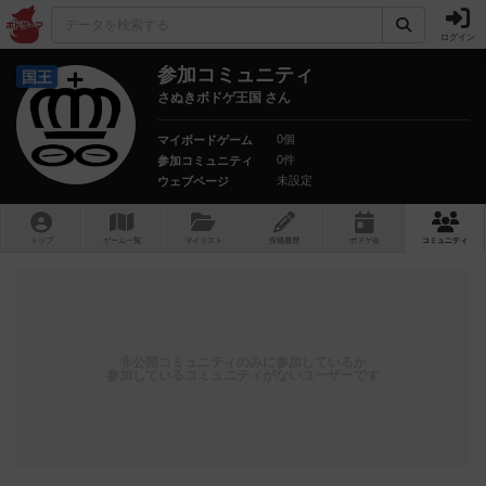
ログイン
参加コミュニティ
国王
さぬきボドゲ王国 さん
0個
マイボードゲーム
0件
参加コミュニティ
未設定
ウェブページ
トップ
ゲーム一覧
マイリスト
投稿履歴
ボ
ドゲ
会
コミュニティ
非公開コミュニティのみに参加しているか
参加しているコミュニティがないユーザーです