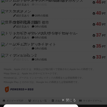
ロシアン・キャンペーン：第5版デラックス
46
PT
紹介文あり
0件の投稿
マスクメン
40
PT
紹介文あり
16件の投稿
世界の七不思議：都市
40
PT
紹介文あり
3件の投稿
トリックギア - ペルソナ5 ザ・ロイヤル-
37
PT
紹介文あり
6件の投稿
ノームズ・アット・ナイト
35
PT
紹介文なし
1件の投稿
フィッシェン2
33
PT
紹介文なし
1件の投稿
※Apple、Apple のロゴ は、米国および他の国々で登録されたApple Inc.の商標です。
※App Store は、Apple Inc.のサービスマークです。
※Android は、グーグル インコーポレイテッドの商標または登録商標です。
※Google Play とそのロゴは、Google Inc.の商標または登録商標です。
閉じる
ボドゲーマTOP
ボドとも一覧
さぬきボドゲ王国
マイボードゲーム