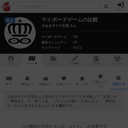
ログイン
マイボードゲームの比較
国王
さぬきボドゲ王国 さん
0個
マイボードゲーム
0件
参加コミュニティ
未設定
ウェブページ
トップ
ゲーム一覧
マイリスト
投稿履歴
ボ
ドゲ
会
コミュニティ
評価したゲ
全て
興味あり
経験あり
お気に入り
持ってる
比較する
ーム
さぬきボドゲ王国さんと自分のマイボードゲームを比較して、お互いの
「興味あり」や「持ってる」、2人とも共通の「お気に入り」「興味あ
り」をひと目で分かるようにする機能です。
この機能を利用するには
が必要です
ログイン