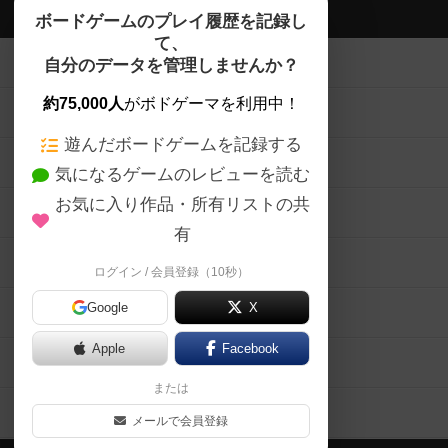
ボドゲーマTOP
ボードゲームのプレイ履歴を記録し
て、
ボードゲームを検索する
自分のデータを管理しませんか？
約75,000人
がボドゲーマを利用中！
ボードゲームの新着レビュー
遊んだボードゲームを記録する
ボードゲーム会情報
気になるゲームのレビューを読む
お気に入り作品・所有リストの共
メカニクス特集
有
掲示板・トピックス
ログイン / 会員登録（10秒）
Google
X
ボドとも・会員一覧
Apple
Facebook
ボードゲーム業界コラム
または
ボドゲーマご利用案内
メールで会員登録