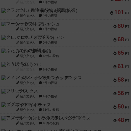
紹介文なし
1件の投稿
クランク! ：冒険者たち（拡張）
101
PT
紹介文あり
4件の投稿
マーケットフレッシュ
80
PT
紹介文あり
1件の投稿
クロス・オブ・アイアン
68
PT
紹介文あり
3件の投稿
ふたつの街の物語
65
PT
紹介文あり
18件の投稿
とうほうの！
61
PT
紹介文なし
1件の投稿
メメントオンラインタクティクス
58
PT
紹介文あり
4件の投稿
ブリックス
56
PT
紹介文あり
4件の投稿
ダグエイトチェス
50
PT
紹介文あり
11件の投稿
アズール：シントラのステンドグラス
48
PT
紹介文あり
18件の投稿