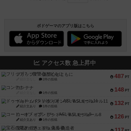
ボドゲーマのアプリ版はこちら
アクセス数 急上昇中
フリップ７：復讐心とともに
487
PT
紹介文なし
2件の投稿
コンテナ
148
PT
紹介文なし
1件の投稿
ドゥームド・バタリオンズ：ASLモジュール11
132
PT
紹介文あり
1件の投稿
コード・オブ・ブシドー：ASLモジュール8
126
PT
紹介文あり
1件の投稿
宝石の煌き：デュエル 偽造者
117
PT