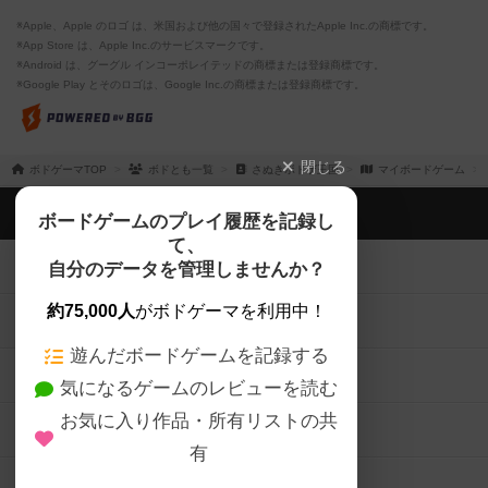
※Apple、Apple のロゴ は、米国および他の国々で登録されたApple Inc.の商標です。
※App Store は、Apple Inc.のサービスマークです。
※Android は、グーグル インコーポレイテッドの商標または登録商標です。
※Google Play とそのロゴは、Google Inc.の商標または登録商標です。
閉じる
ボドゲーマTOP
ボドとも一覧
さぬきボドゲ王国
マイボードゲーム
ボドゲーマTOP
ボードゲームのプレイ履歴を記録し
て、
ボードゲームを検索する
自分のデータを管理しませんか？
約75,000人
がボドゲーマを利用中！
ボードゲームの新着レビュー
遊んだボードゲームを記録する
ボードゲーム会情報
気になるゲームのレビューを読む
お気に入り作品・所有リストの共
メカニクス特集
有
掲示板・トピックス