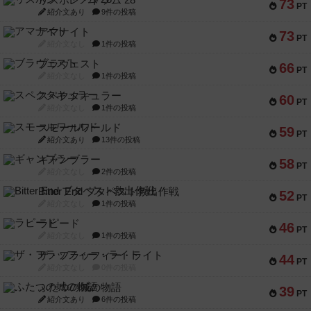
リスボン・トラム 28
73
PT
紹介文あり
9件の投稿
アマナイト
73
PT
紹介文なし
1件の投稿
ブラヴェスト
66
PT
紹介文なし
1件の投稿
スペクタキュラー
60
PT
紹介文なし
1件の投稿
スモールワールド
59
PT
紹介文あり
13件の投稿
ギャンブラー
58
PT
紹介文なし
2件の投稿
Bitter End ブタペスト救出作戦
52
PT
紹介文なし
1件の投稿
ラピード
46
PT
紹介文なし
1件の投稿
ザ・フラッフィー・ライト
44
PT
紹介文なし
0件の投稿
ふたつの城の物語
39
PT
紹介文あり
6件の投稿