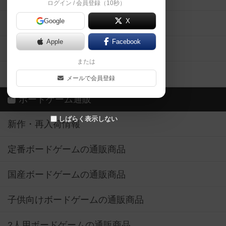
ログイン / 会員登録（10秒）
Google
X
ボドとも・会員一覧
Apple
Facebook
ボードゲーム業界コラム
または
ボドゲーマご利用案内
メールで会員登録
ボードゲーム通販
しばらく表示しない
新作・再入荷情報
定番ボードゲームの通販商品
国産ボードゲームの通販商品
子供向けボードゲームの通販商品
2人用ボードゲームの通販商品