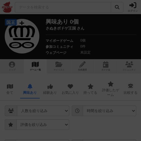
ログイン
興味あり 0個
国王
さぬきボドゲ王国 さん
0個
マイボードゲーム
0件
参加コミュニティ
未設定
ウェブページ
トップ
ゲーム一覧
マイリスト
投稿履歴
ボ
ドゲ
会
コミュニティ
評価したゲ
全て
興味あり
経験あり
お気に入り
持ってる
比較する
ーム