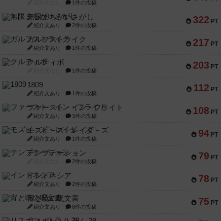
紹介文なし
1件の投稿
無限まちがいさがし
322
PT
紹介文あり
2件の投稿
ガルフストライク
217
PT
紹介文あり
1件の投稿
クルティボ
203
PT
紹介文なし
1件の投稿
1809
112
PT
紹介文あり
1件の投稿
ファースト・イン・フライト
108
PT
紹介文あり
3件の投稿
モズビ－ズ・レイダ－ズ
94
PT
紹介文あり
1件の投稿
テンプテーション
79
PT
紹介文なし
2件の投稿
インドネシア
78
PT
紹介文あり
2件の投稿
宵と暁の呪文書
75
PT
紹介文あり
8件の投稿