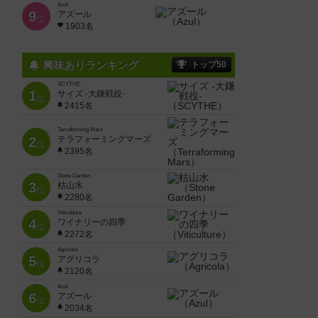
Azul
9
アズール
位
1903名
興味ありランキング
トップ50
SCYTHE
1
サイズ -大鎌戦役-
位
2415名
Terraforming Mars
2
テラフォーミングマーズ
位
2395名
Stone Garden
3
枯山水
位
2280名
Viticulture
4
ワイナリーの四季
位
2272名
Agricola
5
アグリコラ
位
2120名
Azul
6
アズール
位
2034名