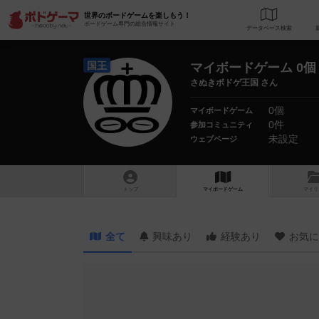
世界のボードゲームを楽しもう！
ボードゲーム専門の総合情報サイト
データベース
検
国王
マイボードゲーム 0個
さぬきボドゲ王国 さん
0個
マイボードゲーム
0件
参加コミュニティ
未設定
ウェブページ
トップ
マイボードゲーム
マイリ
全て
興味あり
経験あり
お気に