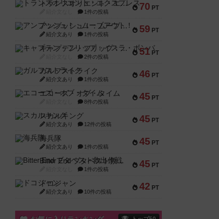
トランスオリエント・エクスプレス
70
PT
紹介文なし
1件の投稿
アンブッシュ！：ムーブアウト！
59
PT
紹介文あり
1件の投稿
キャプテン・フリップ：イスラ・ボンバ
51
PT
紹介文なし
2件の投稿
ガルフストライク
46
PT
紹介文あり
1件の投稿
エコーズ・オブ・タイム
45
PT
紹介文なし
8件の投稿
スカルキング
45
PT
紹介文あり
12件の投稿
海兵隊
45
PT
紹介文あり
1件の投稿
Bitter End ブタペスト救出作戦
45
PT
紹介文なし
1件の投稿
ドコジャン
42
PT
紹介文あり
10件の投稿