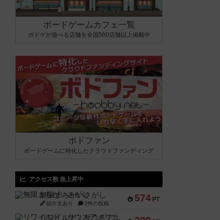
ボードゲームカフェ一覧
ボドゲが遊べる店舗を全国500店舗以上掲載中
ボドファン
ボードゲームに特化したクラウドファンディング
アクセス数 急上昇中
無限まちがいさがし
574
PT
紹介文あり
2件の投稿
リワイルド：サウスアメリカ