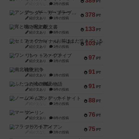
389
PT
紹介文なし
2件の投稿
アンダー・ザ・テーブラー
378
PT
紹介文あり
1件の投稿
宵と暁の呪文書
133
PT
紹介文あり
8件の投稿
セミファイナル ～お前はまだ生きている～
103
PT
紹介文あり
1件の投稿
ワン・トゥ・ファイブ
97
PT
紹介文あり
1件の投稿
南北戦争
91
PT
紹介文あり
1件の投稿
ふたつの城の物語
91
PT
紹介文あり
6件の投稿
ノームズ・アット・ナイト
88
PT
紹介文なし
1件の投稿
マーリン
76
PT
紹介文あり
6件の投稿
フラットアイアン
75
PT
紹介文なし
2件の投稿