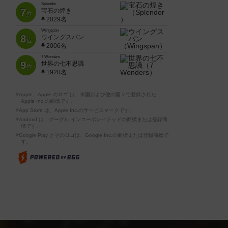
Splendor
7
宝石の煌き
位
2029名
Wingspan
8
ウイングスパン
位
2006名
7 Wonders
9
世界の七不思議
位
1920名
※Apple、Apple のロゴ は、米国および他の国々で登録された
Apple Inc.の商標です。
※App Store は、Apple Inc.のサービスマークです。
※Android は、グーグル インコーポレイテッドの商標または登録商
標です。
※Google Play とそのロゴは、Google Inc.の商標または登録商標で
す。