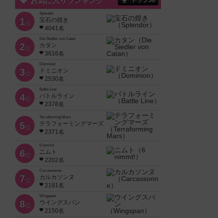
お気に入りランキング
トップ50
Splendor
1
宝石の煌き
位
4041名
Die Siedler von Catan
2
カタン
位
3616名
Dominion
3
ドミニオン
位
2530名
Battle Line
4
バトルライン
位
2378名
Terraforming Mars
5
テラフォーミングマーズ
位
2371名
6 nimmt!
6
ニムト
位
2202名
Carcassonne
7
カルカソンヌ
位
2191名
Wingspan
8
ウイングスパン
位
2150名