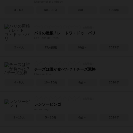
Mystery of the Abbey
3～6人
60～90分
8歳～
1996年
パリの屋根 / レ・トワ・ドゥ・パリ
Les Toits de Paris
2～4人
25分前後
10歳～
2023年
チーズは誰が食べた？ / チーズ泥棒
Cheese Thief
4～8人
10～15分
8歳～
2020年
レンソービンゴ
renso bingo
3～10人
5～15分
6歳～
2024年