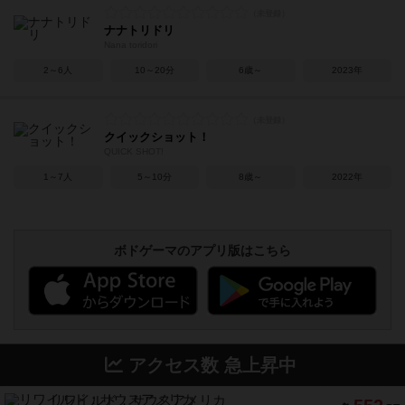
ナナトリドリ
Nana toridori
2～6人
10～20分
6歳～
2023年
クイックショット！
QUICK SHOT!
1～7人
5～10分
8歳～
2022年
ボドゲーマのアプリ版はこちら
アクセス数 急上昇中
リワイルド：サウスアメリカ