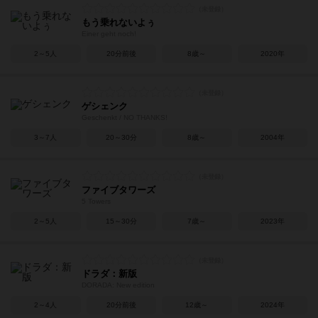
もう乗れないよぅ
Einer geht noch!
2～5人
20分前後
8歳～
2020年
ゲシェンク
Geschenkt / NO THANKS!
3～7人
20～30分
8歳～
2004年
ファイブタワーズ
5 Towers
2～5人
15～30分
7歳～
2023年
ドラダ：新版
DORADA: New edition
2～4人
20分前後
12歳～
2024年