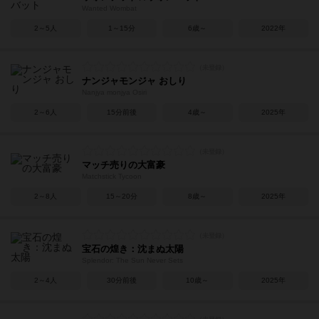
Wanted Wombat
2～5人
1～15分
6歳～
2022年
ナンジャモンジャ おしり
Nanjya monjya Osiri
2～6人
15分前後
4歳～
2025年
マッチ売りの大富豪
Matchstick Tycoon
2～8人
15～20分
8歳～
2025年
宝石の煌き：沈まぬ太陽
Splendor: The Sun Never Sets
2～4人
30分前後
10歳～
2025年