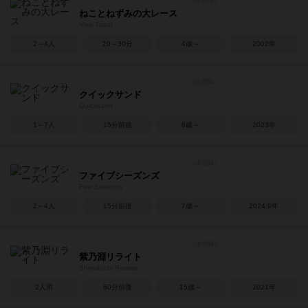
ねことねずみの大レース
Viva Topo!
2～4人
20～30分
4歳～
2002年
クイックサンド
Quicksand
1～7人
15分前後
8歳～
2023年
ファイブシーズンズ
Five Seasons
2～4人
15分前後
7歳～
2024.9年
紫乃淵リライト
Shinofuchi Rewrite
2人用
60分前後
15歳～
2021年