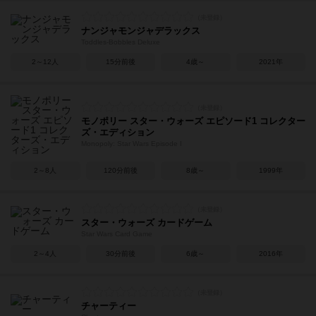
ナンジャモンジャデラックス
Toddles-Bobbles Deluxe
2～12人
15分前後
4歳～
2021年
モノポリー スター・ウォーズ エピソード1 コレクター
ズ・エディション
Monopoly: Star Wars Episode I
2～8人
120分前後
8歳～
1999年
スター・ウォーズ カードゲーム
Star Wars Card Game
2～4人
30分前後
6歳～
2016年
チャーティー