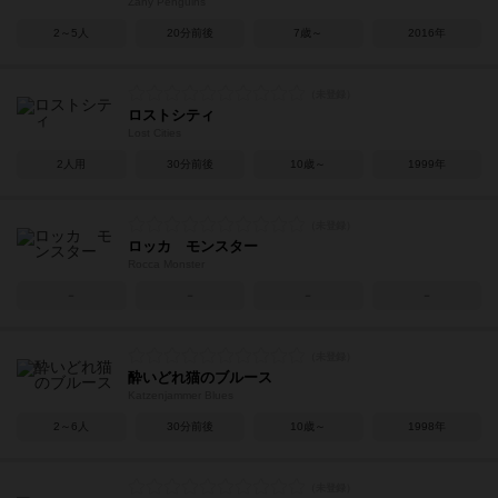
Zany Penguins
2～5人
20分前後
7歳～
2016年
ロストシティ
Lost Cities
2人用
30分前後
10歳～
1999年
ロッカ モンスター
Rocca Monster
－
－
－
－
酔いどれ猫のブルース
Katzenjammer Blues
2～6人
30分前後
10歳～
1998年