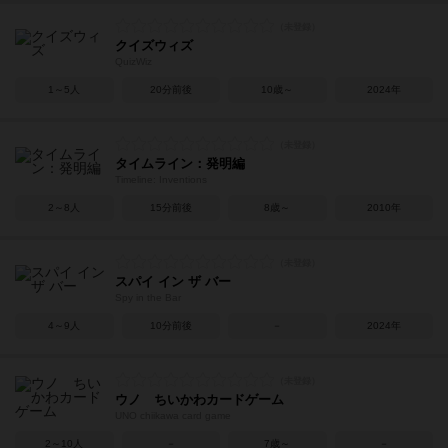
クイズウィズ
QuizWiz
1～5人
20分前後
10歳～
2024年
タイムライン：発明編
Timeline: Inventions
2～8人
15分前後
8歳～
2010年
スパイ イン ザ バー
Spy in the Bar
4～9人
10分前後
－
2024年
ウノ ちいかわカードゲーム
UNO chiikawa card game
2～10人
－
7歳～
－