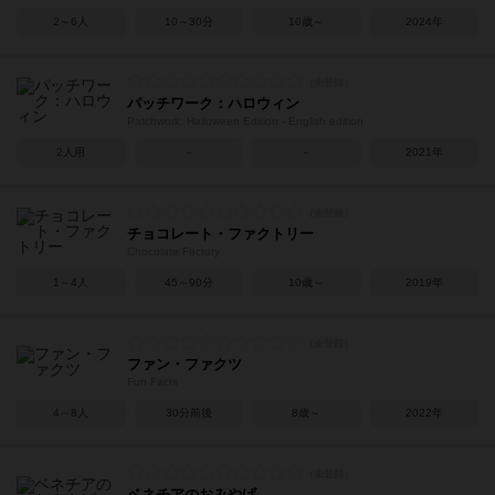
2～6人
10～30分
10歳～
2024年
パッチワーク：ハロウィン
Patchwork: Halloween Edition ‐ English edition
2人用
－
－
2021年
チョコレート・ファクトリー
Chocolate Factory
1～4人
45～90分
10歳～
2019年
ファン・ファクツ
Fun Facts
4～8人
30分前後
8歳～
2022年
ベネチアのおみやげ