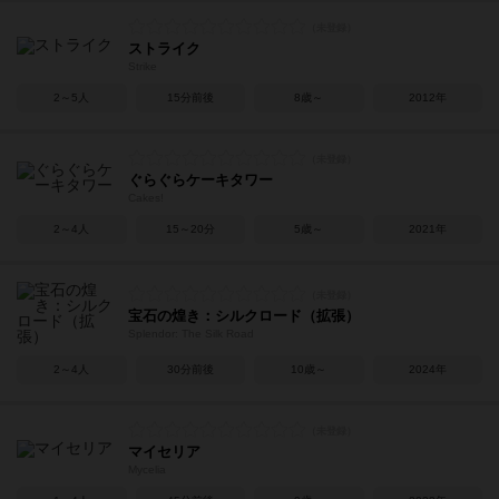
ストライク
Strike
2～5人
15分前後
8歳～
2012年
ぐらぐらケーキタワー
Cakes!
2～4人
15～20分
5歳～
2021年
宝石の煌き：シルクロード（拡張）
Splendor: The Silk Road
2～4人
30分前後
10歳～
2024年
マイセリア
Mycelia