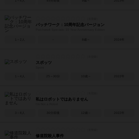
1～4人
45分前後
9歳～
2023年
パッチワーク：10周年記念バージョン
Patchwork Specials: 10 Year Anniversary Edition
1～2人
－
8歳～
2024年
スポッツ
Spots
1～4人
25～30分
10歳～
2022年
私はロボットではありません
I'm Not a Robot
3～8人
30分前後
12歳～
2022年
修道院殺人事件