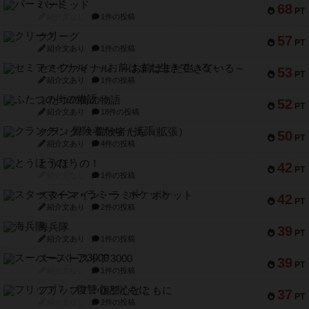
パーミッド
68
PT
紹介文なし
1件の投稿
クリーグ
57
PT
紹介文あり
1件の投稿
セミファイナル ～お前はまだ生きている～
53
PT
紹介文あり
1件の投稿
ふたつの街の物語
52
PT
紹介文あり
18件の投稿
クランク! ：冒険者たち（拡張）
50
PT
紹介文あり
4件の投稿
とうほうの！
42
PT
紹介文なし
1件の投稿
スターマイン・ラミー ポケット
42
PT
紹介文あり
2件の投稿
海兵隊
39
PT
紹介文あり
1件の投稿
スーパーストア3000
39
PT
紹介文なし
1件の投稿
フリップ７：復讐心とともに
37
PT
紹介文なし
2件の投稿