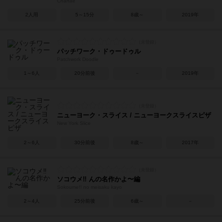
Chartae
2人用
5～15分
8歳～
2019年
パッチワーク・ドゥードゥル
Patchwork Doodle
1～6人
20分前後
－
2019年
ニューヨーク・スライス / ニューヨークスライスピザ
New York Slice
2～6人
30分前後
8歳～
2017年
ソコウメ‼︎ んの名作かよ〜編
Sokoume!! no meisaku kayo
2～4人
25分前後
6歳～
－