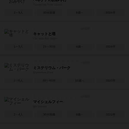
Souvenirs from Venice
2～5人
30分前後
8歳～
2024年
キャットと塔
Cat and the tower
1～5人
15～30分
6歳～
2024年
ミステリウム・パーク
Mysterium Park
2～6人
30～45分
10歳～
2020年
マイシェルフィー
My Shelfie
2～4人
30分前後
8歳～
2022年