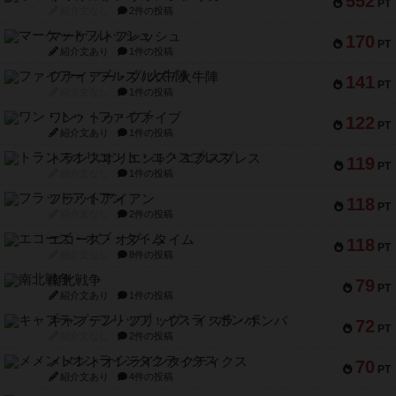
552
PT
紹介文なし
2件の投稿
マーケットフレッシュ
170
PT
紹介文あり
1件の投稿
ファイアー・ブルズ / 火牛陣
141
PT
紹介文なし
1件の投稿
ワン・トゥ・ファイブ
122
PT
紹介文あり
1件の投稿
トランスオリエント・エクスプレス
119
PT
紹介文なし
1件の投稿
フラットアイアン
118
PT
紹介文なし
2件の投稿
エコーズ・オブ・タイム
118
PT
紹介文なし
8件の投稿
南北戦争
79
PT
紹介文あり
1件の投稿
キャプテン・フリップ：イスラ・ボンバ
72
PT
紹介文なし
2件の投稿
メメントオンラインタクティクス
70
PT
紹介文あり
4件の投稿