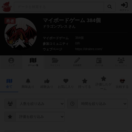
ログイン
マイボードゲーム 384個
勇者
ドラゴンブレス さん
384個
マイボードゲーム
0件
参加コミュニティ
https://drabre.com/
ウェブページ
トップ
ゲーム一覧
マイリスト
投稿履歴
ボ
ドゲ
会
コミュニティ
評価したゲ
全て
興味あり
経験あり
お気に入り
持ってる
比較する
ーム