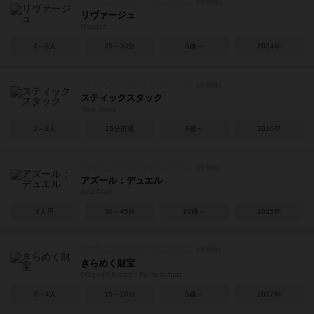
リヴァージュ
Rivages
1～5人
20～30分
8歳～
2024年
スティックスタック
Stick Stack
2～8人
15分前後
8歳～
2016年
アズール：デュエル
Azul Duel
2人用
30～45分
10歳～
2025年
きらめく財宝
Dragon's Breath / Funkelschatz
2～4人
15～20分
5歳～
2017年