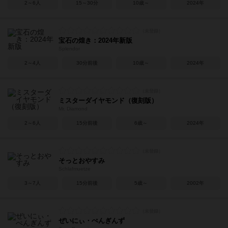
2～6人
15～30分
10歳～
2024年
宝石の煌き：2024年新版
Splendor
2～4人
30分前後
10歳～
2024年
ミスターダイヤモンド（復刻版）
Mr. Diamond
2～6人
15分前後
6歳～
2024年
そっとおやすみ
Schlafmuetze
3～7人
15分前後
5歳～
2002年
ぜいにぃ・ぺんぎんず