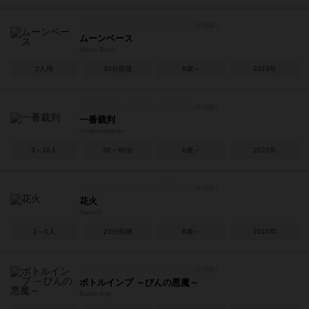
ムーンベース
Moon Base
2人用
30分前後
9歳～
2019年
一番裁判
Ichibansaiban
3～10人
30～60分
6歳～
2022年
花火
Hanabi
2～5人
25分前後
8歳～
2010年
ボトルインプ ～びんの悪魔～
Bottle Imp