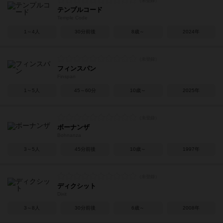
テンプルコード
Temple Code
1～4人
30分前後
8歳～
2024年
フィンスパン
Finspan
1～5人
45～60分
10歳～
2025年
ボーナンザ
Bohnanza
3～5人
45分前後
10歳～
1997年
ディクシット
Dixit
3～8人
30分前後
6歳～
2008年