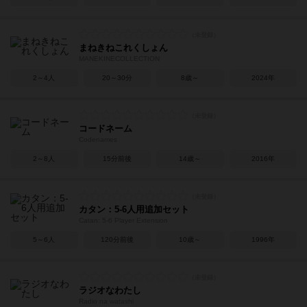
まねきねこれくしょん
MANEKINECOLLECTION
2～4人
20～30分
8歳～
2024年
コードネーム
Codenames
2～8人
15分前後
14歳～
2016年
カタン：5-6人用追加セット
Catan: 5-6 Player Extension
5～6人
120分前後
10歳～
1996年
ラジオなわたし
Radio na watashi