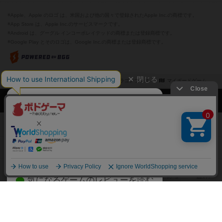
※Apple、Apple のロゴ は、米国および他の国々で登録されたApple Inc.の商標です。
※App Store は、Apple Inc.のサービスマークです。
※Android は、グーグル インコーポレイテッドの商標または登録商標です。
※Google Play とそのロゴは、Google Inc.の商標または登録商標です。
閉じる
ボドゲーマTOP
ボドとも一覧
ドラゴンブレス
マイボードゲーム
ボドゲーマTOP
ボードゲームのプレイ履歴を記録し
て、
ボードゲームを検索する
自分のデータを管理しませんか？
約75,000人
がボドゲーマを利用中！
ボードゲームの新着レビュー
遊んだボードゲームを記録する
ボードゲーム会情報
気になるゲームのレビューを読む
お気に入り作品・所有リストの共
メカニクス特集
有