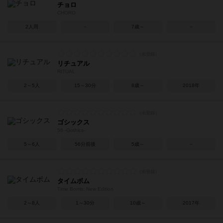
チョロ
CHORO
2人用
－
7歳～
－
リチュアル
RITUAL
2～5人
15～30分
8歳～
2018年
ゴシックス
56 -Gothics-
5～6人
56分前後
5歳～
－
タイムボム
Time Bomb: New Edition
2～8人
1～30分
10歳～
2017年