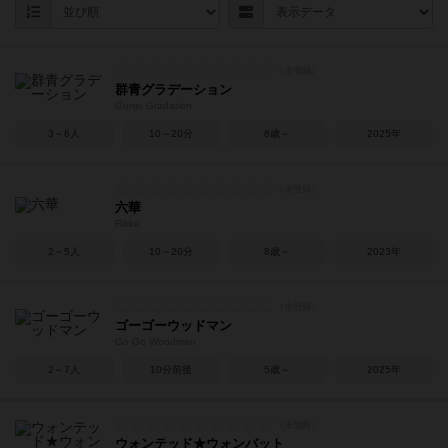
群青グラデーション
Gunjo Gradation
3～6人
10～20分
8歳～
2025年
六華
Rikka
2～5人
10～20分
8歳～
2023年
ゴーゴーウッドマン
Go Go Woodman
2～7人
10分前後
5歳～
2025年
ウォンテッド★ウォンバット