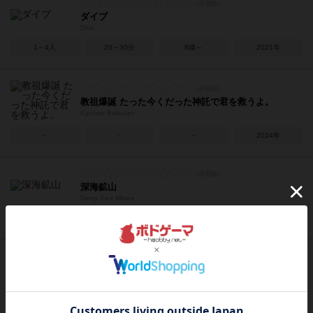
ダイブ
Dive
1～4人
20～30分
8歳～
2021年
教祖爆誕 たった今くだった神託で君を救うよ。
Kyouso Bakutan
－
－
－
2024年
深海鉱山
Deep Sea Mines
3～5人
30～40分
10歳～
2024年
たった今考えたプロポーズの言葉を君に捧ぐよ。一人
称変更セット ─私とあなた─
Instant Propose: Me & You